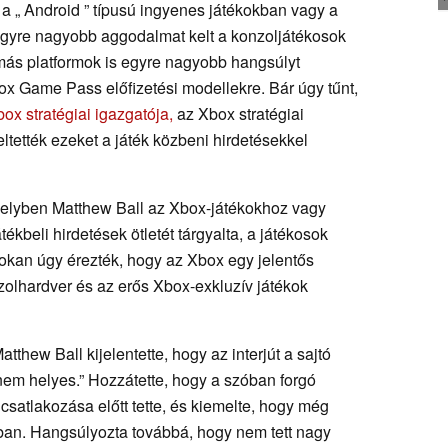
a „ Android ” típusú ingyenes játékokban vagy a
 egyre nagyobb aggodalmat kelt a konzoljátékosok
más platformok is egyre nagyobb hangsúlyt
box Game Pass előfizetési modellekre. Bár úgy tűnt,
ox stratégiai igazgatója,
az Xbox stratégiai
keltették ezeket a játék közbeni hirdetésekkel
melyben Matthew Ball az Xbox-játékokhoz vagy
kbeli hirdetések ötletét tárgyalta, a játékosok
sokan úgy érezték, hogy az Xbox egy jelentős
onzolhardver és az erős Xbox-exkluzív játékok
thew Ball kijelentette, hogy az interjút a sajtó
z nem helyes.” Hozzátette, hogy a szóban forgó
atlakozása előtt tette, és kiemelte, hogy még
óban. Hangsúlyozta továbbá, hogy nem tett nagy