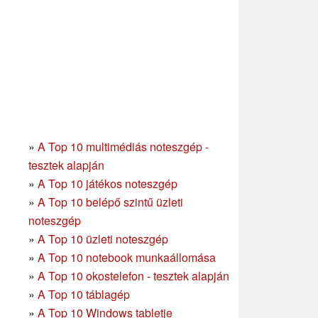
»
A Top 10 multimédiás noteszgép -
tesztek alapján
»
A Top 10 játékos noteszgép
»
A Top 10 belépő szintű üzleti
noteszgép
»
A Top 10 üzleti noteszgép
»
A Top 10 notebook munkaállomása
»
A Top 10 okostelefon - tesztek alapján
»
A Top 10 táblagép
»
A Top 10 Windows tabletje