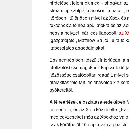
hirdetések jelennek meg – ahogyan az 
streaming szolgáltatásokon látható –,
körében, különösen mivel az Xbox és 
fektetnek a felhőalapú játékra és az X
hogy a helyzet már lecsillapodott,
az Xb
igazgatójától, Matthew Balltól, újra fel
kapcsolatos aggodalmakat.
Egy nemrégiben készült interjúban, a
előfizetési csomagokhoz kapcsolódó játé
közössége csalódottan reagált, mivel 
átalakítás felé tart, és eltávolodik a k
gyökereitől.
A félreértések eloszlatása érdekében Mat
félreértette, és az X-en közzétette: „E
megjegyzéseket még az Xboxhoz való cs
csak körülbelül 10 napja van a pozíci