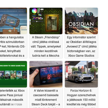
bben a hangulatos
A Steam „Friendslop”
Egy informátor szerint
vítós szimulátorban
című játéka virálissá
az Obsidian állítólagos
-ket, Nintendo DS-
vált: Tippek, amelyeket
„Avowed 2” című játéka
eket, felnyitható
minden kezdőnek
biztonságban van, az
biltelefonokat és a
tudnia kell a Meccha
Xbox Game Studios
2000-es évekbeli
Chameleonról
létszámleépítései
06/18/2026
habarában jellemző
ellenére is
06/18/2026
o kütyüket javíthatsz
06/20/2026
jelentették az Xbox
A Valve kicseréli a
Forza Horizon 6:
ame Pass júniusi
csecsemő balesete
Hogyan szerezhetnek
átékainak második
miatt tönkrement
a játékosok 150 millió
hullámát
Steam Deck tokját – a
kreditet és még többet
06/17/2026