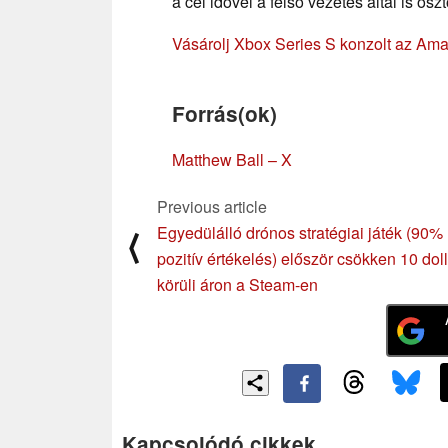
a cél idővel a felső vezetés által is osz
Vásárolj Xbox Series S konzolt az Ama
Forrás(ok)
Matthew Ball – X
Previous article
Egyedülálló drónos stratégiai játék (90%
⟨
pozitív értékelés) először csökken 10 dol
körüli áron a Steam-en
Kapcsolódó cikkek