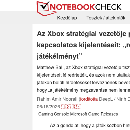
Kezdőlap
Tesztek / áttekintők
Az Xbox stratégiai vezetője 
kapcsolatos kijelentéseit: 
játékélményt”
Matthew Ball, az Xbox stratégiai vezetője tisz
kijelentéseit félreértették, és azok nem utalta
játékon belüli hirdetéseket terveznének beve
hogy „a játékélmény megzavarása nem lenne 
Rahim Amir Noorali (
fordította
DeepL / Ninh 
06/16/2026
🇺🇸
🇩🇪
...
Gaming
Console
Microsoft
Game Releases
Az a gondolat, hogy a játék közben hir