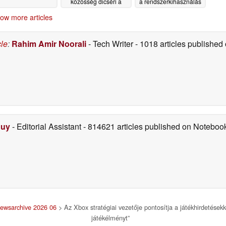
közösség dicséri a
a rendszerkihasználás
nagylelkűséget
nélkül
06/17/2026
ow more articles
06/17/2026
cle
:
Rahim Amir Noorali
- Tech Writer
- 1018 articles publishe
Duy
- Editorial Assistant
- 814621 articles published on Notebo
ewsarchive 2026 06
> Az Xbox stratégiai vezetője pontosítja a játékhirdetésekk
játékélményt”