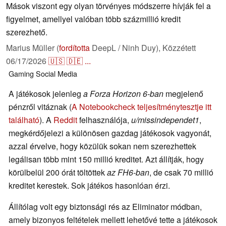
Mások viszont egy olyan törvényes módszerre hívják fel a
figyelmet, amellyel valóban több százmillió kredit
szerezhető.
Marius Müller (
fordította
DeepL / Ninh Duy),
Közzétett
06/17/2026
🇺🇸
🇩🇪
...
Gaming
Social Media
A játékosok jelenleg
a Forza Horizon 6-ban
megjelenő
pénzről vitáznak (
A Notebookcheck teljesítménytesztje itt
található
). A
Reddit
felhasználója,
u/missindependet1
,
megkérdőjelezi a különösen gazdag játékosok vagyonát,
azzal érvelve, hogy közülük sokan nem szerezhettek
legálisan több mint 150 millió kreditet. Azt állítják, hogy
körülbelül 200 órát töltöttek
az FH6-ban
, de csak 70 millió
kreditet kerestek. Sok játékos hasonlóan érzi.
Állítólag volt egy biztonsági rés az Eliminator módban,
amely bizonyos feltételek mellett lehetővé tette a játékosok