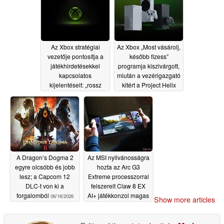
Az Xbox stratégiai
Az Xbox „Most vásárolj,
vezetője pontosítja a
később fizess”
játékhirdetésekkel
programja kiszivárgott,
kapcsolatos
miután a vezérigazgató
kijelentéseit: „rossz
kitért a Project Helix
lenne megzavarni a
konzol árára
06/16/2026
játékélményt”
06/16/2026
A Dragon’s Dogma 2
Az MSI nyilvánosságra
egyre olcsóbb és jobb
hozta az Arc G3
lesz; a Capcom 12
Extreme processzorral
DLC-t von ki a
felszerelt Claw 8 EX
forgalomból
AI+ játékkonzol magas
06/16/2026
Show more articles
árát
06/15/2026