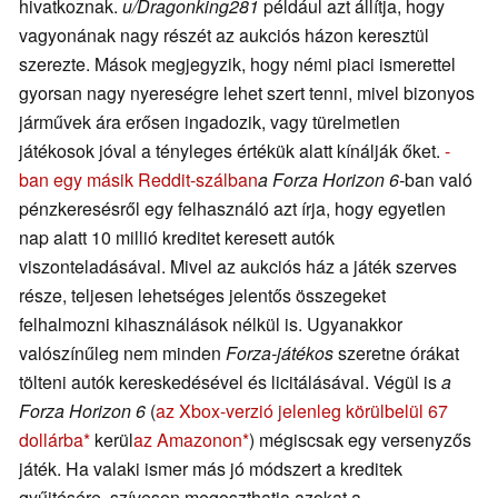
hivatkoznak.
u/Dragonking281
például azt állítja, hogy
vagyonának nagy részét az aukciós házon keresztül
szerezte. Mások megjegyzik, hogy némi piaci ismerettel
gyorsan nagy nyereségre lehet szert tenni, mivel bizonyos
járművek ára erősen ingadozik, vagy türelmetlen
játékosok jóval a tényleges értékük alatt kínálják őket.
-
ban egy másik Reddit-szálban
a Forza Horizon 6-
ban való
pénzkeresésről egy felhasználó azt írja, hogy egyetlen
nap alatt 10 millió kreditet keresett autók
viszonteladásával. Mivel az aukciós ház a játék szerves
része, teljesen lehetséges jelentős összegeket
felhalmozni kihasználások nélkül is. Ugyanakkor
valószínűleg nem minden
Forza-játékos
szeretne órákat
tölteni autók kereskedésével és licitálásával. Végül is
a
Forza Horizon 6
(
az Xbox-verzió jelenleg körülbelül 67
dollárba
kerül
az Amazonon
) mégiscsak egy versenyzős
játék. Ha valaki ismer más jó módszert a kreditek
gyűjtésére, szívesen megoszthatja azokat a