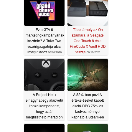
Ez a GTA 6
Több tárhely az Ön
marketingkampányának
számára: a Seagate
kezdete? A Take-Two
One Touch 8 és a
vezérigazgatója utcai
FireCuda X Vault HDD
interjút adott
tesztje
06/16/2026
06/16/2026
A Project Helix
A 82%-ban pozitív
elhagyhat egy alapvető
értékeléseket kapott
konzolkomponenst,
akció-RPG 75%-os
hogy az ár
kedvezménnyel
megfizethető maradjon
kapható a Steam-en
06/16/2026
06/16/2026