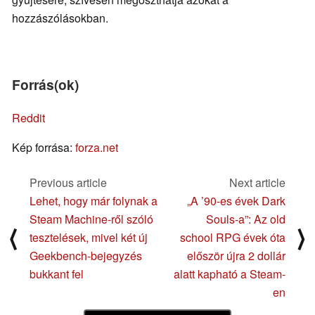
hozzászólásokban.
Forrás(ok)
Reddit
Kép forrása:
forza.net
Previous article
Next article
Lehet, hogy már folynak a
„A ’90-es évek Dark
Steam Machine-ről szóló
Souls-a”: Az old
⟨
⟩
tesztelések, mivel két új
school RPG évek óta
Geekbench-bejegyzés
először újra 2 dollár
bukkant fel
alatt kapható a Steam-
en