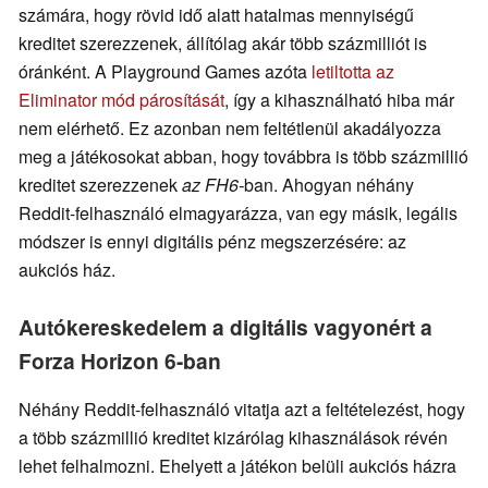
számára, hogy rövid idő alatt hatalmas mennyiségű
kreditet szerezzenek, állítólag akár több százmilliót is
óránként. A Playground Games azóta
letiltotta az
Eliminator mód párosítását
, így a kihasználható hiba már
nem elérhető. Ez azonban nem feltétlenül akadályozza
meg a játékosokat abban, hogy továbbra is több százmillió
kreditet szerezzenek
az FH6-
ban. Ahogyan néhány
Reddit-felhasználó elmagyarázza, van egy másik, legális
módszer is ennyi digitális pénz megszerzésére: az
aukciós ház.
Autókereskedelem a digitális vagyonért a
Forza Horizon 6-ban
Néhány Reddit-felhasználó vitatja azt a feltételezést, hogy
a több százmillió kreditet kizárólag kihasználások révén
lehet felhalmozni. Ehelyett a játékon belüli aukciós házra