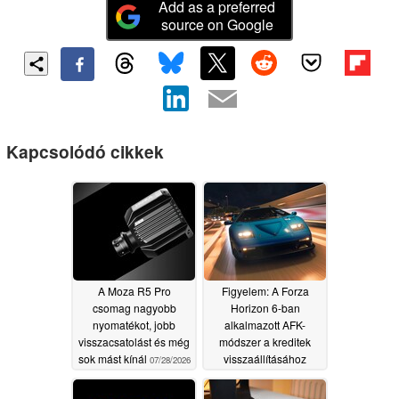
Add as a preferred
source on Google
Kapcsolódó cikkek
A Moza R5 Pro
Figyelem: A Forza
csomag nagyobb
Horizon 6-ban
nyomatékot, jobb
alkalmazott AFK-
visszacsatolást és még
módszer a kreditek
sok mást kínál
visszaállításához
07/28/2026
vezethet
06/18/2026