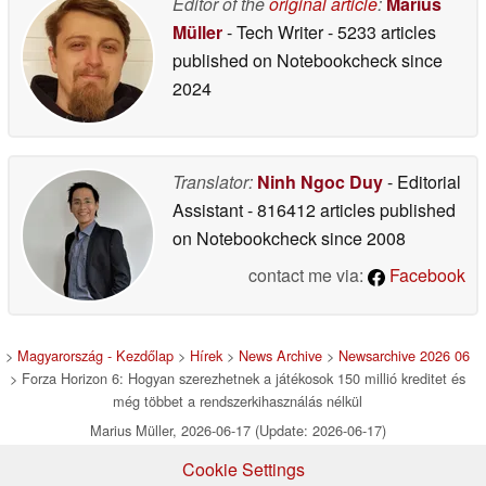
Editor of the
original article
:
Marius
Müller
- Tech Writer
- 5233 articles
published on Notebookcheck
since
2024
Translator:
Ninh Ngoc Duy
- Editorial
Assistant
- 816412 articles published
on Notebookcheck
since 2008
contact me via:
Facebook
>
Magyarország - Kezdőlap
>
Hírek
>
News Archive
>
Newsarchive 2026 06
> Forza Horizon 6: Hogyan szerezhetnek a játékosok 150 millió kreditet és
még többet a rendszerkihasználás nélkül
Marius Müller, 2026-06-17 (Update: 2026-06-17)
Cookie Settings