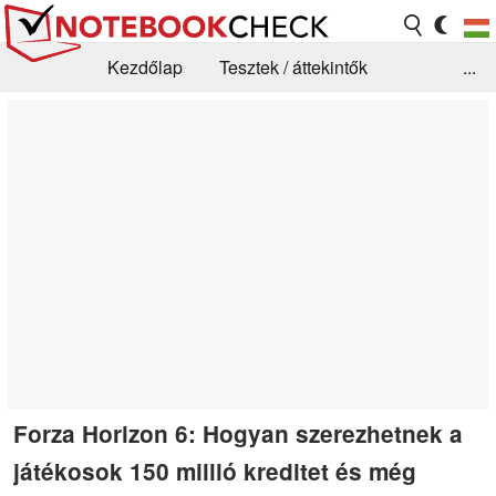
Kezdőlap
Tesztek / áttekintők
...
Hírek
GYIK / Technológia / Benchmarkok
Könyvtár
Kapcsolat
Forza Horizon 6: Hogyan szerezhetnek a
játékosok 150 millió kreditet és még