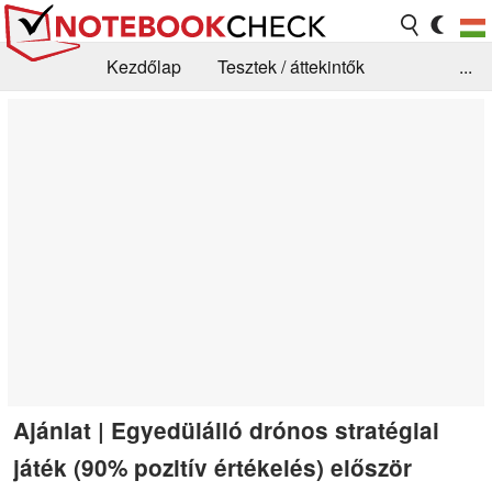
Kezdőlap
Tesztek / áttekintők
...
Hírek
GYIK / Technológia / Benchmarkok
Könyvtár
Kapcsolat
Ajánlat | Egyedülálló drónos stratégiai
játék (90% pozitív értékelés) először