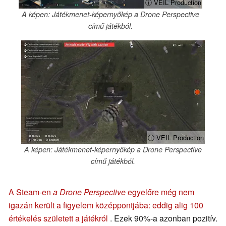
ⓘ VEIL Production
A képen: Játékmenet-képernyőkép a Drone Perspective
című játékból.
ⓘ VEIL Production
A képen: Játékmenet-képernyőkép a Drone Perspective
című játékból.
A Steam-en
a Drone Perspective
egyelőre még nem
igazán került a figyelem középpontjába: eddig alig 100
értékelés született a játékról
. Ezek 90%-a azonban pozitív.