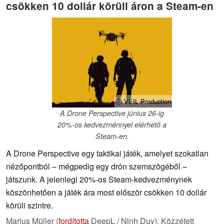
csökken 10 dollár körüli áron a Steam-en
ⓘ VEIL Production
A Drone Perspective június 26-ig
20%-os kedvezménnyel elérhető a
Steam-en.
A Drone Perspective egy taktikai játék, amelyet szokatlan
nézőpontból – mégpedig egy drón szemszögéből –
játszunk. A jelenlegi 20%-os Steam-kedvezménynek
köszönhetően a játék ára most először csökken 10 dollár
körüli szintre.
Marius Müller (
fordította
DeepL / Ninh Duy),
Közzétett