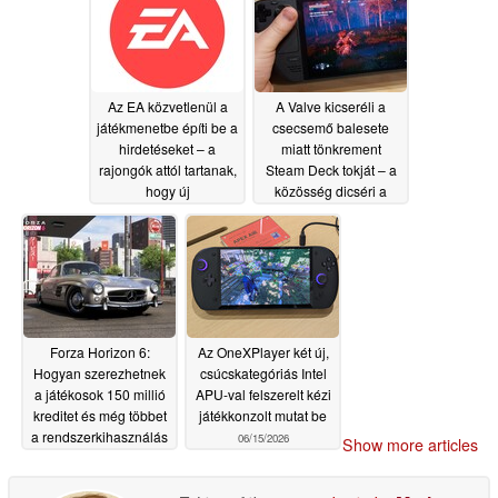
06/17/2026
Az EA közvetlenül a
A Valve kicseréli a
játékmenetbe építi be a
csecsemő balesete
hirdetéseket – a
miatt tönkrement
rajongók attól tartanak,
Steam Deck tokját – a
hogy új
közösség dicséri a
bevételszerzési hullám
nagylelkűséget
közeledik
06/17/2026
06/17/2026
Forza Horizon 6:
Az OneXPlayer két új,
Hogyan szerezhetnek
csúcskategóriás Intel
a játékosok 150 millió
APU-val felszerelt kézi
kreditet és még többet
játékkonzolt mutat be
a rendszerkihasználás
06/15/2026
Show more articles
nélkül
06/17/2026