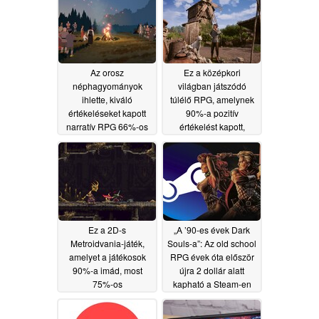
06/20/2026
Az orosz
Ez a középkori
néphagyományok
világban játszódó
ihlette, kiváló
túlélő RPG, amelynek
értékeléseket kapott
90%-a pozitív
narratív RPG 66%-os
értékelést kapott,
kedvezménnyel
jelenleg 50%-os
kapható a Steam-en
kedvezménnyel
kapható a Steam-en
06/19/2026
06/18/2026
Ez a 2D-s
„A ’90-es évek Dark
Metroidvania-játék,
Souls-a”: Az old school
amelyet a játékosok
RPG évek óta először
90%-a imád, most
újra 2 dollár alatt
75%-os
kapható a Steam-en
kedvezménnyel
06/17/2026
kapható a Steam-en