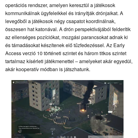
operációs rendszer, amelyen keresztül a játékosok
kommunikálnak ügyfeleikkel és irányítják drónjaikat. A
levegőből a játékosok négy csapatot koordinálnak,
összesen hat katonával. A drón perspektívájából felderítik
az ellenséges pozíciókat, mozgási parancsokat adnak ki
és támadásokat készítenek elő tűzfedezéssel. Az Early
Access verzió 10 történeti szintet és három titkos szintet
tartalmaz kísérleti játékmenettel – amelyeket akár egyedül,
akár kooperatív módban is játszhatunk.