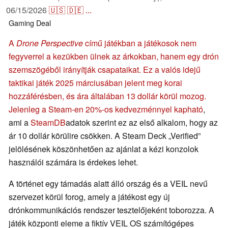
06/15/2026
🇺🇸
🇩🇪
...
Gaming
Deal
A
Drone Perspective
című játékban a játékosok nem
fegyverrel a kezükben ülnek az árkokban, hanem egy drón
szemszögéből irányítják csapataikat. Ez a valós idejű
taktikai játék 2025 márciusában jelent meg korai
hozzáférésben, és ára általában 13 dollár körül mozog.
Jelenleg a Steam-en 20%-os kedvezménnyel kapható
,
ami a
SteamDB
adatok szerint ez az első alkalom, hogy az
ár 10 dollár körülire csökken. A Steam Deck „Verified”
jelölésének köszönhetően az ajánlat a kézi konzolok
használói számára is érdekes lehet.
A történet egy támadás alatt álló ország és a VEIL nevű
szervezet körül forog, amely a játékost egy új
drónkommunikációs rendszer tesztelőjeként toborozza. A
játék központi eleme a fiktív VEIL OS számítógépes