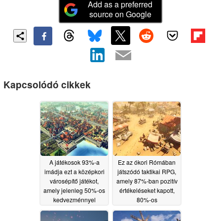
Add as a preferred
source on Google
Kapcsolódó cikkek
A játékosok 93%-a
Ez az ókori Rómában
imádja ezt a középkori
játszódó taktikai RPG,
városépítő játékot,
amely 87%-ban pozitív
amely jelenleg 50%-os
értékeléseket kapott,
kedvezménnyel
80%-os
kapható a Steam-en
kedvezménnyel
kapható a Steam-en
06/22/2026