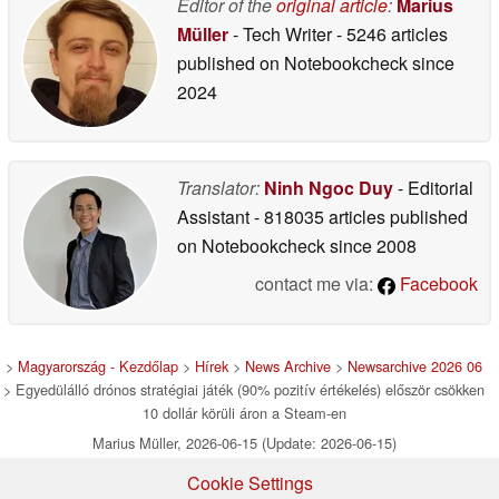
Editor of the
original article
:
Marius
Müller
- Tech Writer
- 5246 articles
published on Notebookcheck
since
2024
Translator:
Ninh Ngoc Duy
- Editorial
Assistant
- 818035 articles published
on Notebookcheck
since 2008
contact me via:
Facebook
>
Magyarország - Kezdőlap
>
Hírek
>
News Archive
>
Newsarchive 2026 06
> Egyedülálló drónos stratégiai játék (90% pozitív értékelés) először csökken
10 dollár körüli áron a Steam-en
Marius Müller, 2026-06-15 (Update: 2026-06-15)
Cookie Settings