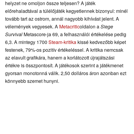
helyzet ne omoljon össze teljesen? A játék
előrehaladtával a túlélőjáték kegyetlennek bizonyul: minél
tovább tart az ostrom, annál nagyobb kihívást jelent. A
vélemények vegyesek. A
Metacritic
oldalon a
Siege
Survival
Metascore-ja 69, a felhasználói értékelése pedig
6,3. A mintegy 1700
Steam-kritika
kissé kedvezőbb képet
festenek, 79%-os pozitív értékeléssel. A kritika nemcsak
az elavult grafikára, hanem a korlátozott újrajátszási
értékre is összpontosít. A játékosok szerint a játékmenet
gyorsan monotonná válik. 2,50 dolláros áron azonban ezt
könnyebb szemet hunyni.