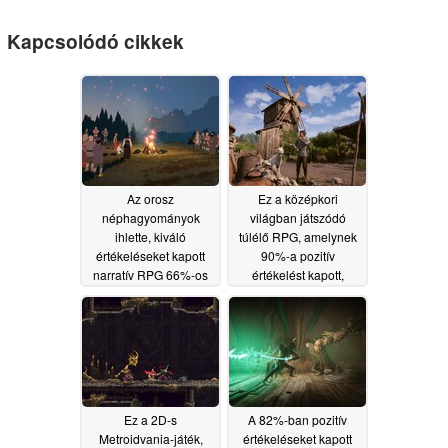
Kapcsolódó cikkek
Az orosz
Ez a középkori
néphagyományok
világban játszódó
ihlette, kiváló
túlélő RPG, amelynek
értékeléseket kapott
90%-a pozitív
narratív RPG 66%-os
értékelést kapott,
kedvezménnyel
jelenleg 50%-os
kapható a Steam-en
kedvezménnyel
kapható a Steam-en
06/19/2026
06/18/2026
Ez a 2D-s
A 82%-ban pozitív
Metroidvania-játék,
értékeléseket kapott