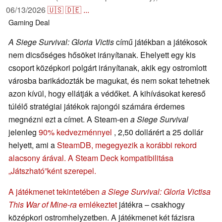
06/13/2026
🇺🇸
🇩🇪
...
Gaming
Deal
A Siege Survival: Gloria Victis
című játékban a játékosok
nem dicsőséges hősöket irányítanak. Ehelyett egy kis
csoport középkori polgárt irányítanak, akik egy ostromlott
városba barikádozták be magukat, és nem sokat tehetnek
azon kívül, hogy ellátják a védőket. A kihívásokat kereső
túlélő stratégiai játékok rajongói számára érdemes
megnézni ezt a címet. A Steam-en
a Siege Survival
jelenleg
90% kedvezménnyel
, 2,50 dollárért a 25 dollár
helyett, ami a
SteamDB
, megegyezik a korábbi rekord
alacsony árával. A Steam Deck kompatibilitása
„Játszható”ként szerepel.
A játékmenet tekintetében
a Siege Survival: Gloria Victis
a
This War of Mine-ra
emlékeztet
játékra – csakhogy
középkori ostromhelyzetben. A játékmenet két fázisra