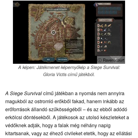
ⓘ Ravenscourt
A képen: Játékmenet-képernyőkép a Siege Survival:
Gloria Victis című játékból.
A Siege Survival
című játékban a nyomás nem annyira
magukból az ostromló erőkből fakad, hanem inkább az
erőforrások állandó szűkösségéből – és az ebből adódó
erkölcsi döntésekből. A játékosok az utolsó készleteket a
védőknek adják, hogy a falak még néhány napig
kitartsanak, vagy az éhező civileket etetik, hogy az ellátási