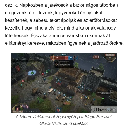
oszlik. Napközben a játékosok a biztonságos táborban
dolgoznak: ételt főznek, fegyvereket és nyilakat
készítenek, a sebesülteket ápolják és az erőforrásokat
kezelik, hogy mind a civilek, mind a katonák valahogy
túlélhessék. Éjszaka a romos városban osonnak át
ellátmányt keresve, miközben figyelnek a járőröző őrökre.
ⓘ Ravenscourt
A képen: Játékmenet-képernyőkép a Siege Survival:
Gloria Victis című játékból.