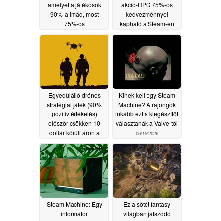
amelyet a játékosok
akció-RPG 75%-os
90%-a imád, most
kedvezménnyel
75%-os
kapható a Steam-en
kedvezménnyel
06/16/2026
kapható a Steam-en
06/17/2026
Egyedülálló drónos
Kinek kell egy Steam
stratégiai játék (90%
Machine? A rajongók
pozitív értékelés)
inkább ezt a kiegészítőt
először csökken 10
választanák a Valve-tól
dollár körüli áron a
06/15/2026
Steam-en
06/15/2026
Steam Machine: Egy
Ez a sötét fantasy
informátor
világban játszódó