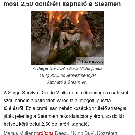
most 2,50 dollárért kapható a Steamen
ⓘ Ravenscourt
A Siege Survival: Gloria Victis június
18-ig 90%-os kedvezménnyel
kapható a Steam-en.
A Siege Survival: Gloria Victis nem a dicsőséges csatákról
szól, hanem a ostromlott város falai mögötti puszta
túlélésről. Ez a brutálisan nehéz középkori túlélő stratégiai
játék jelenleg a Steam-en rekordalacsony áron, 25 dollár
helyett körülbelül 2,50 dollárért kapható.
Marius Müller (
fordította
DeepL / Ninh Duy),
Közzétett