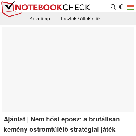
Kezdőlap
Tesztek / áttekintők
...
Hírek
GYIK / Technológia / Benchmarkok
Könyvtár
Kapcsolat
Ajánlat | Nem hősi eposz: a brutálisan
kemény ostromtúlélő stratégiai játék