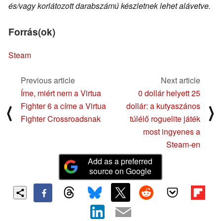
és/vagy korlátozott darabszámú készletnek lehet alávetve.
Forrás(ok)
Steam
Previous article
Next article
Íme, miért nem a Virtua
0 dollár helyett 25
Fighter 6 a címe a Virtua
dollár: a kutyaszános
⟨
⟩
Fighter Crossroadsnak
túlélő roguelite játék
most ingyenes a
Steam-en
Add as a preferred
source on Google