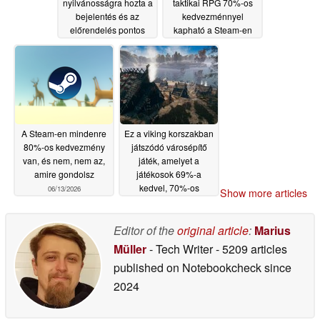
nyilvánosságra hozta a
taktikai RPG 70%-os
bejelentés és az
kedvezménnyel
előrendelés pontos
kapható a Steam-en
időpontját
06/15/2026
06/15/2026
A Steam-en mindenre
Ez a viking korszakban
80%-os kedvezmény
játszódó városépítő
van, és nem, nem az,
játék, amelyet a
amire gondolsz
játékosok 69%-a
kedvel, 70%-os
06/13/2026
Show more articles
kedvezménnyel
kapható a Steam-en
Editor of the
original article
:
Marius
06/13/2026
Müller
- Tech Writer
- 5209 articles
published on Notebookcheck
since
2024