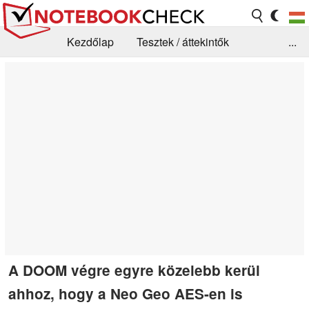
Kezdőlap
Tesztek / áttekintők
...
Hírek
GYIK / Technológia / Benchmarkok
Könyvtár
Kapcsolat
A DOOM végre egyre közelebb kerül
ahhoz, hogy a Neo Geo AES-en is