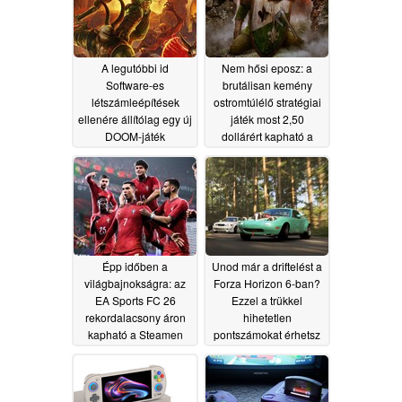
A legutóbbi id
Nem hősi eposz: a
Software-es
brutálisan kemény
létszámleépítések
ostromtúlélő stratégiai
ellenére állítólag egy új
játék most 2,50
DOOM-játék
dollárért kapható a
fejlesztése folyik
Steamen
06/13/2026
07/11/2026
Épp időben a
Unod már a driftelést a
világbajnokságra: az
Forza Horizon 6-ban?
EA Sports FC 26
Ezzel a trükkel
rekordalacsony áron
hihetetlen
kapható a Steamen
pontszámokat érhetsz
el
06/13/2026
06/13/2026