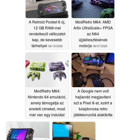
A Retroid Pocket 6 új,
ModRetro M64: AMD
12 GB RAM-mal
Artix UltraScale+ FPGA
rendelkező változatot
az N64
kap, de kevesebb
újjáélesztésének
tárhellyel
motorja
06/13/2026
06/07/2026
ModRetro M64:
A Google nem volt
Nintendo 64 emuláció,
hajlandó megjavítani
amely támogatja az
ezt a Pixel 8-at, ezért a
eredeti címeket, most
tulajdonosa retro
már van egy indulási
játékkonzollá alakította
dátum
át
06/05/2026
05/21/2026