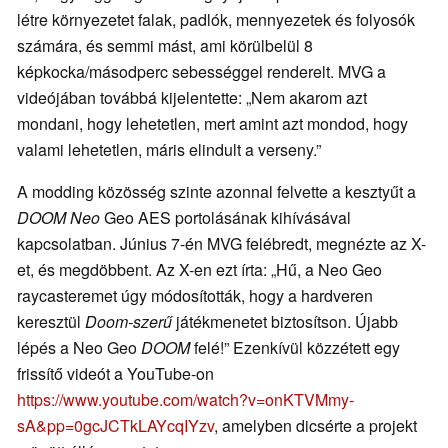
létre környezetet falak, padlók, mennyezetek és folyosók
számára, és semmi mást, ami körülbelül 8
képkocka/másodperc sebességgel renderelt. MVG a
videójában továbbá kijelentette: „Nem akarom azt
mondani, hogy lehetetlen, mert amint azt mondod, hogy
valami lehetetlen, máris elindult a verseny.”
A modding közösség szinte azonnal felvette a kesztyűt a
DOOM Neo
Geo AES portolásának kihívásával
kapcsolatban. Június 7-én MVG felébredt, megnézte az X-
et, és megdöbbent. Az X-en ezt írta: „Hű, a Neo Geo
raycasteremet úgy módosították, hogy a hardveren
keresztül
Doom-szerű
játékmenetet biztosítson. Újabb
lépés a Neo Geo
DOOM
felé!” Ezenkívül közzétett egy
frissítő videót a YouTube-on
https://www.youtube.com/watch?v=onKTVMmy-
sA&pp=0gcJCTkLAYcqIYzv
, amelyben dicsérte a projekt