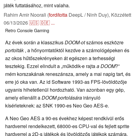
játék futtatásához, mint valaha.
Rahim Amir Noorali (
fordította
DeepL / Ninh Duy),
Közzétett
06/13/2026
🇺🇸
🇩🇪
...
Retro
Console
Gaming
Az évek során
a
klasszikus
DOOM-ot
számos eszközre
portolták
, a hőnyomtatóktól kezdve a számológépeken és
az okos hűtőszekrényeken át egészen a terhességi
tesztekig. Ezzel elindult a „működik-e rajta
a DOOM
?”
mém korszakának reneszánsza, amely a mai napig tart, és
erre jó oka van. Az id Software 1993-as FPS-lövöldözője
ugyanis hihetetlenül hordozható. Van azonban egy gép,
amely ellenállt a
DOOM portolására
irányuló
kísérleteknek: az SNK 1990-es Neo Geo AES-e.
A Neo Geo AES a 90-es évekhez képest rendkívül erős
hardverrel rendelkezett, 68000-es CPU-val és fejlett sprite
hardverrel a 2D-s játékok és lövöldözős játékok számára.