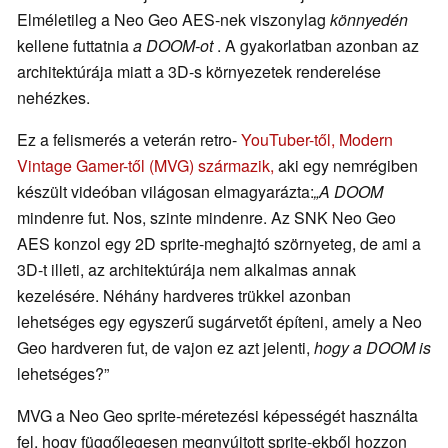
Elméletileg a Neo Geo AES-nek viszonylag
könnyedén
kellene futtatnia
a DOOM-ot
. A gyakorlatban azonban az
architektúrája miatt a 3D-s környezetek renderelése
nehézkes.
Ez a felismerés a veterán retro-
YouTuber-től, Modern
Vintage Gamer-től (MVG) származik,
aki egy nemrégiben
készült videóban világosan elmagyarázta:
„A DOOM
mindenre fut. Nos, szinte mindenre. Az SNK Neo Geo
AES konzol egy 2D sprite-meghajtó szörnyeteg, de ami a
3D-t illeti, az architektúrája nem alkalmas annak
kezelésére. Néhány hardveres trükkel azonban
lehetséges egy egyszerű sugárvetőt építeni, amely a Neo
Geo hardveren fut, de vajon ez azt jelenti,
hogy a DOOM is
lehetséges?”
MVG a Neo Geo sprite-méretezési képességét használta
fel, hogy függőlegesen megnyújtott sprite-ekből hozzon