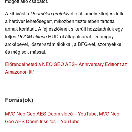
mögött álló csapatot.
A kihívást a
DoomGeo projekt
vette át, amely kiterjesztette
a hardver lehetőségeit, miközben tiszteletben tartotta
annak korlátait. A fejlesztőknek sikerült hozzáadniuk egy
teljes
DOOM-stílusú
HUD-ot állapotsorral, Doomguy
arcképével, lőszer-számlálókkal, a BFG-vel, szörnyekkel
és még sok mással.
Előrendelheted a NEO GEO AES+ Anniversary Editiont az
Amazonon itt
Forrás(ok)
MVG Neo Geo AES Doom videó – YouTube
,
MVG Neo
Geo AES Doom frissítés – YouTube