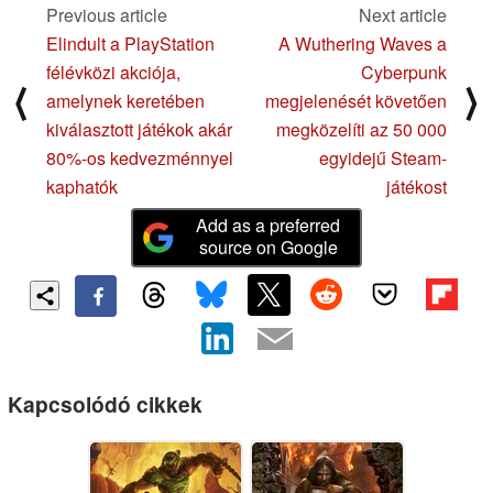
Previous article
Next article
Elindult a PlayStation
A Wuthering Waves a
félévközi akciója,
Cyberpunk
⟨
⟩
amelynek keretében
megjelenését követően
kiválasztott játékok akár
megközelíti az 50 000
80%-os kedvezménnyel
egyidejű Steam-
kaphatók
játékost
Add as a preferred
source on Google
Kapcsolódó cikkek