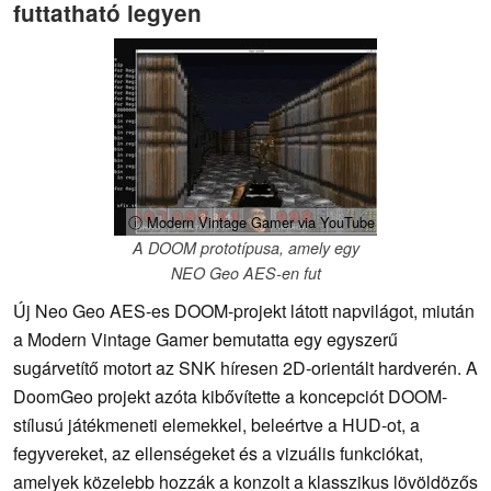
futtatható legyen
ⓘ Modern Vintage Gamer via YouTube
A DOOM prototípusa, amely egy
NEO Geo AES-en fut
Új Neo Geo AES-es DOOM-projekt látott napvilágot, miután
a Modern Vintage Gamer bemutatta egy egyszerű
sugárvetítő motort az SNK híresen 2D-orientált hardverén. A
DoomGeo projekt azóta kibővítette a koncepciót DOOM-
stílusú játékmeneti elemekkel, beleértve a HUD-ot, a
fegyvereket, az ellenségeket és a vizuális funkciókat,
amelyek közelebb hozzák a konzolt a klasszikus lövöldözős