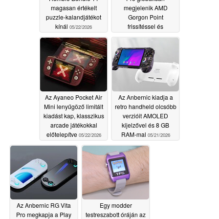
magasan értékelt
megjelenik AMD
puzzle-kalandjátékot
Gorgon Point
kínál
frissítéssel és
05/22/2026
OCuLinkkel
05/22/2026
Az Ayaneo Pocket Air
Az Anbernic kiadja a
Mini lenyűgöző limitált
retro handheld olcsóbb
kiadást kap, klasszikus
verzióit AMOLED
arcade játékokkal
kijelzővel és 8 GB
előtelepítve
RAM-mal
05/22/2026
05/21/2026
Az Anbernic RG Vita
Egy modder
Pro megkapja a Play
testreszabott óráján az