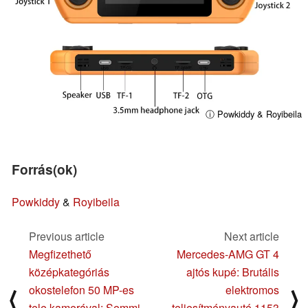
ⓘ Powkiddy & Royibeila
Forrás(ok)
Powkiddy
&
Royibeila
Previous article
Next article
Megfizethető
Mercedes-AMG GT 4
középkategóriás
ajtós kupé: Brutális
okostelefon 50 MP-es
elektromos
⟨
⟩
tele kamerával: Semmi
teljesítményautó 1153