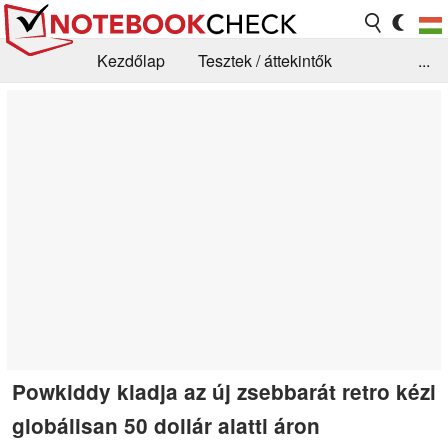
Kezdőlap
Tesztek / áttekintők
...
Hírek
GYIK / Technológia / Benchmarkok
Könyvtár
Kapcsolat
Powkiddy kiadja az új zsebbarát retro kézi
globálisan 50 dollár alatti áron