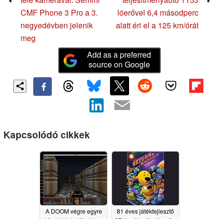
CMF Phone 3 Pro a 3.
lóerővel 6,4 másodperc
negyedévben jelenik
alatt éri el a 125 km/órát
meg
Add as a preferred
source on Google
Kapcsolódó cikkek
A DOOM végre egyre
81 éves játékfejlesztő