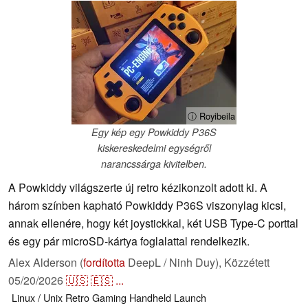
ⓘ Royibeila
Egy kép egy Powkiddy P36S
kiskereskedelmi egységről
narancssárga kivitelben.
A Powkiddy világszerte új retro kézikonzolt adott ki. A
három színben kapható Powkiddy P36S viszonylag kicsi,
annak ellenére, hogy két joystickkal, két USB Type-C porttal
és egy pár microSD-kártya foglalattal rendelkezik.
Alex Alderson (
fordította
DeepL / Ninh Duy),
Közzétett
05/20/2026
🇺🇸
🇪🇸
...
Linux / Unix
Retro
Gaming
Handheld
Launch