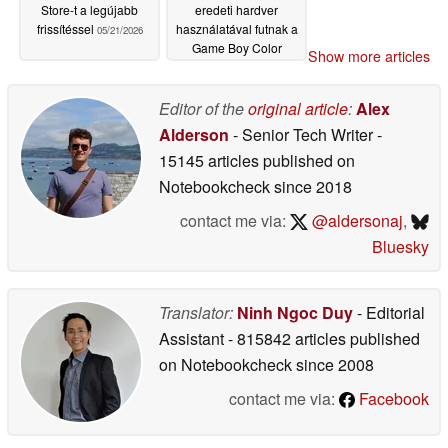
Store-t a legújabb
eredeti hardver
frissítéssel
használatával futnak a
05/21/2026
Game Boy Color
Show more articles
játékok
04/28/2026
Editor of the
original article
:
Alex
Alderson
- Senior Tech Writer
-
15145 articles published on
Notebookcheck
since 2018
contact me via:
@aldersonaj
,
Bluesky
Translator:
Ninh Ngoc Duy
- Editorial
Assistant
- 815842 articles published
on Notebookcheck
since 2008
contact me via:
Facebook