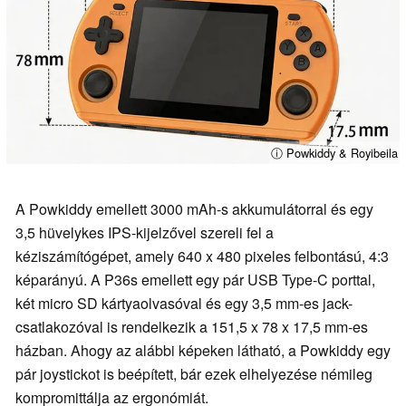
ⓘ Powkiddy & Royibeila
A Powkiddy emellett 3000 mAh-s akkumulátorral és egy
3,5 hüvelykes IPS-kijelzővel szereli fel a
kéziszámítógépet, amely 640 x 480 pixeles felbontású, 4:3
képarányú. A P36s emellett egy pár USB Type-C porttal,
két micro SD kártyaolvasóval és egy 3,5 mm-es jack-
csatlakozóval is rendelkezik a 151,5 x 78 x 17,5 mm-es
házban. Ahogy az alábbi képeken látható, a Powkiddy egy
pár joystickot is beépített, bár ezek elhelyezése némileg
kompromittálja az ergonómiát.