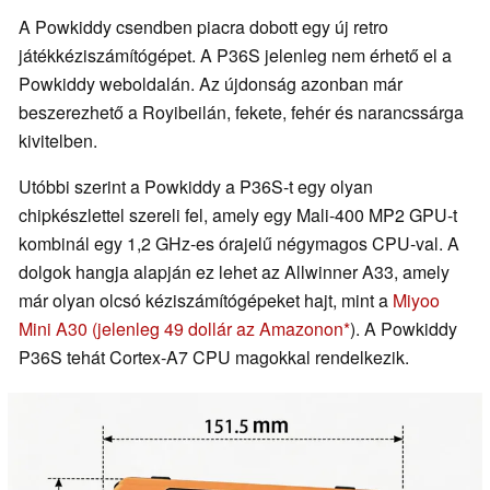
A Powkiddy csendben piacra dobott egy új retro
játékkéziszámítógépet. A P36S jelenleg nem érhető el a
Powkiddy weboldalán. Az újdonság azonban már
beszerezhető a Royibeilán, fekete, fehér és narancssárga
kivitelben.
Utóbbi szerint a Powkiddy a P36S-t egy olyan
chipkészlettel szereli fel, amely egy Mali-400 MP2 GPU-t
kombinál egy 1,2 GHz-es órajelű négymagos CPU-val. A
dolgok hangja alapján ez lehet az Allwinner A33, amely
már olyan olcsó kéziszámítógépeket hajt, mint a
Miyoo
Mini A30
(jelenleg 49 dollár az Amazonon
). A Powkiddy
P36S tehát Cortex-A7 CPU magokkal rendelkezik.