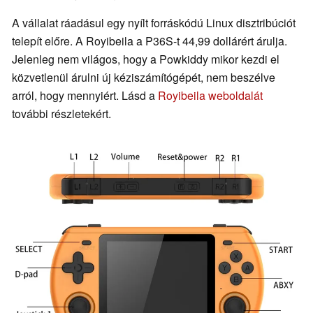
A vállalat ráadásul egy nyílt forráskódú Linux disztribúciót
telepít előre. A Royibeila a P36S-t 44,99 dollárért árulja.
Jelenleg nem világos, hogy a Powkiddy mikor kezdi el
közvetlenül árulni új kéziszámítógépét, nem beszélve
arról, hogy mennyiért. Lásd a
Royibeila weboldalát
további részletekért.