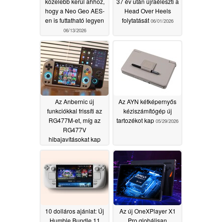
közelebb kerül ahhoz,
37 év után újraéleszti a
hogy a Neo Geo AES-
Head Over Heels
en is futtatható legyen
folytatását
06/01/2026
06/13/2026
Az Anbernic új
Az AYN kétképernyős
funkciókkal frissíti az
kéziszámítógép új
RG477M-et, míg az
tartozékot kap
05/29/2026
RG477V
hibajavításokat kap
05/30/2026
10 dolláros ajánlat: Új
Az új OneXPlayer X1
Humble Bundle 11
Pro globálisan