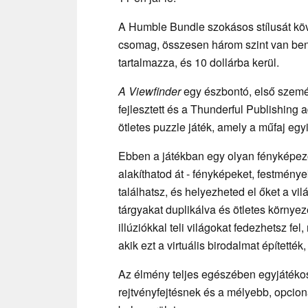
A Humble Bundle szokásos stílusát kö
csomag, összesen három szint van benn
tartalmazza, és 10 dollárba kerül.
A Viewfinder
egy észbontó, első szemé
fejlesztett és a Thunderful Publishing a
ötletes puzzle játék, amely a műfaj egy
Ebben a játékban egy olyan fényképező
alakíthatod át - fényképeket, festmény
találhatsz, és helyezheted el őket a vil
tárgyakat duplikálva és ötletes környez
illúziókkal teli világokat fedezhetsz fe
akik ezt a virtuális birodalmat épített
Az élmény teljes egészében egyjátékos
rejtvényfejtésnek és a mélyebb, opcion