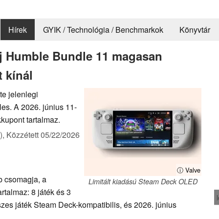
Hírek
GYIK / Technológia / Benchmarkok
Könyvtár
: Új Humble Bundle 11 magasan
t kínál
e jelenlegi
es. A 2026. június 11-
kkupont tartalmaz.
),
Közzétett
05/22/2026
ⓘ Valve
b csomagja, a
Limitált kiadású Steam Deck OLED
rtalmaz: 8 játék és 3
zes játék Steam Deck-kompatibilis, és 2026. június