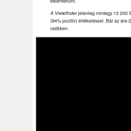
belemerülni.
A Viewfinder
jelenleg mintegy 12 200 S
(94% pozitív) értékeléssel. Bár az ára 2
csökken.