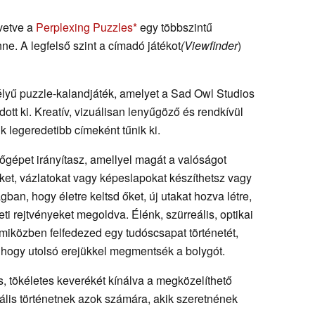
vetve a
Perplexing Puzzles
egy többszintű
e. A legfelső szint a címadó játékot
(Viewfinder
)
lyű puzzle-kalandjáték, amelyet a Sad Owl Studios
dott ki. Kreatív, vizuálisan lenyűgöző és rendkívül
ik legeredetibb címeként tűnik ki.
gépet irányítasz, amellyel magát a valóságot
eket, vázlatokat vagy képeslapokat készíthetsz vagy
ágban, hogy életre keltsd őket, új utakat hozva létre,
eti rejtvényeket megoldva. Élénk, szürreális, optikai
l, miközben felfedezed egy tudóscsapat történetét,
ék, hogy utolsó erejükkel megmentsék a bolygót.
, tökéletes keverékét kínálva a megközelíthető
ális történetnek azok számára, akik szeretnének