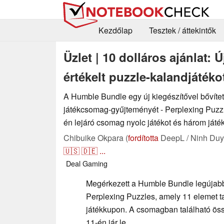
Kezdőlap
Tesztek / áttekintők
Üzlet | 10 dolláros ajánlat
értékelt puzzle-kalandjátéko
A Humble Bundle egy új kiegészítővel bővített
játékcsomag-gyűjteményét - Perplexing Puzzl
én lejáró csomag nyolc játékot és három játé
Chibuike Okpara (
fordította
DeepL / Ninh Duy
🇺🇸
🇩🇪
...
Deal
Gaming
Megérkezett a Humble Bundle legújab
Perplexing Puzzles, amely 11 elemet ta
játékkupon. A csomagban található öss
11-én jár le.