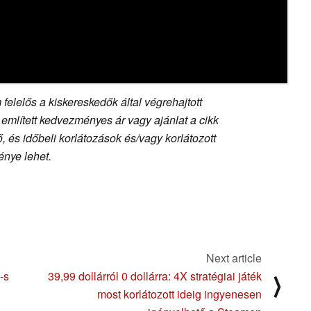
felelős a kiskereskedők által végrehajtott
 említett kedvezményes ár vagy ajánlat a cikk
 és időbeli korlátozások és/vagy korlátozott
nye lehet.
Next article
-s
39,99 dollárról 0 dollárra: 4X stratégiai játék
⟩
most korlátozott ideig ingyenesen