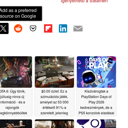
igényelhető a Steamen
Add as a preferred
source on Google
GTA 6: Úgy tűnik,
$0.00 üzlet: Ez a
Kiszivárogtak a
júliusig nincs új
szimulációs játék,
PlayStation Days of
információ - és a
amelyet az 53 000
Play 2026
rajongók
értékelő 91%-a
kedvezmények, de a
egkönnyebbültek
szeretett, jelenleg
PS5 konzolok eladásai
ingyenes a Steamen
hiányoznak
05/22/2026
05/20/2026
05/22/2026