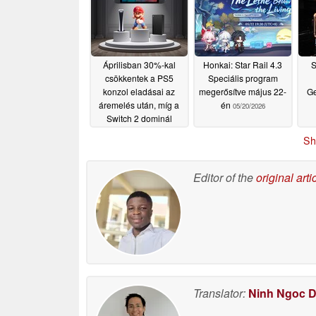
Áprilisban 30%-kal
Honkai: Star Rail 4.3
S
csökkentek a PS5
Speciális program
konzol eladásai az
megerősítve május 22-
Ge
áremelés után, míg a
én
05/20/2026
Switch 2 dominál
05/20/2026
Sh
Editor of the
original arti
Translator:
Ninh Ngoc 