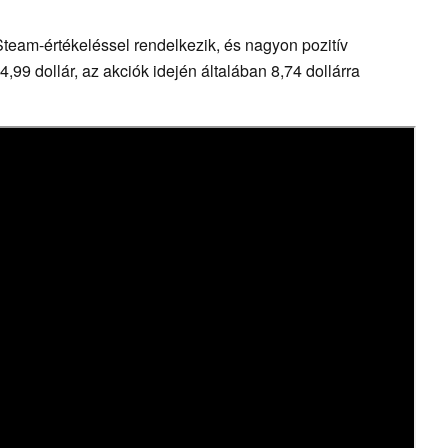
team-értékeléssel rendelkezik, és nagyon pozitív
4,99 dollár, az akciók idején általában 8,74 dollárra