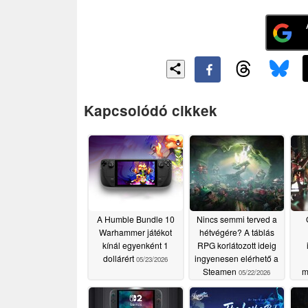
Kapcsolódó cikkek
A Humble Bundle 10
Nincs semmi terved a
Warhammer játékot
hétvégére? A táblás
kínál egyenként 1
RPG korlátozott ideig
dollárért
ingyenesen elérhető a
05/23/2026
Steamen
m
05/22/2026