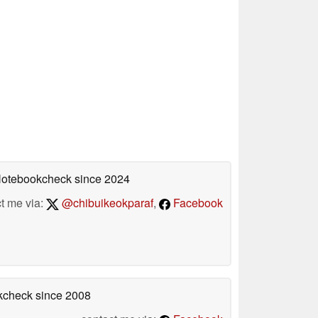
 Notebookcheck
since 2024
t me via:
@chibuikeokparaf
,
Facebook
okcheck
since 2008