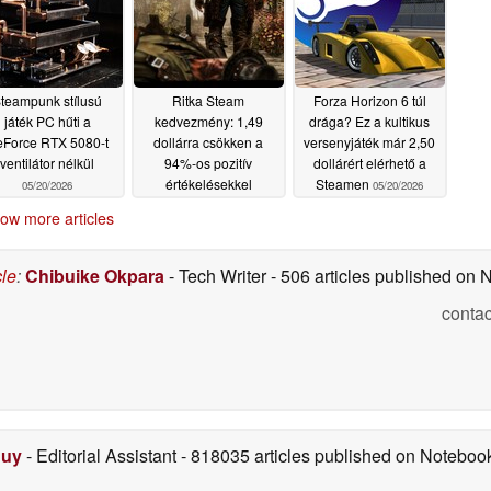
teampunk stílusú
Ritka Steam
Forza Horizon 6 túl
játék PC hűti a
kedvezmény: 1,49
drága? Ez a kultikus
Force RTX 5080-t
dollárra csökken a
versenyjáték már 2,50
ventilátor nélkül
94%-os pozitív
dollárért elérhető a
értékelésekkel
Steamen
05/20/2026
05/20/2026
rendelkező nyugati
ow more articles
lövöldözős játék ára
05/20/2026
cle
:
Chibuike Okpara
- Tech Writer
- 506 articles published on
contac
Duy
- Editorial Assistant
- 818035 articles published on Notebo