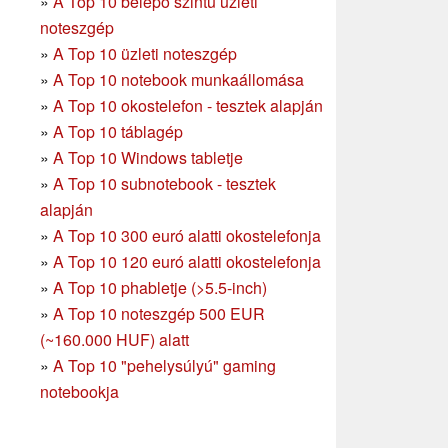
»
A Top 10 belépő szintű üzleti
noteszgép
»
A Top 10 üzleti noteszgép
»
A Top 10 notebook munkaállomása
»
A Top 10 okostelefon - tesztek alapján
»
A Top 10 táblagép
»
A Top 10 Windows tabletje
»
A Top 10 subnotebook - tesztek
alapján
»
A Top 10 300 euró alatti okostelefonja
»
A Top 10 120 euró alatti okostelefonja
»
A Top 10 phabletje (>5.5-inch)
»
A Top 10 noteszgép 500 EUR
(~160.000 HUF) alatt
»
A Top 10 "pehelysúlyú" gaming
notebookja