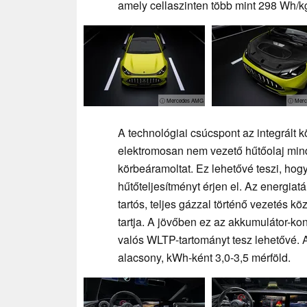
amely cellaszinten több mint 298 Wh/k
ⓘ Mercedes AMG
ⓘ Merc
A technológiai csúcspont az integrált k
elektromosan nem vezető hűtőolaj min
körbeáramoltat. Ez lehetővé teszi, ho
hűtőteljesítményt érjen el. Az energia
tartós, teljes gázzal történő vezetés k
tartja. A jövőben ez az akkumulátor-ko
valós WLTP-tartományt tesz lehetővé. A
alacsony, kWh-ként 3,0-3,5 mérföld.