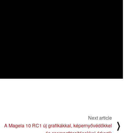
Next article
⟩
A Mageia 10 RC1 új grafikákkal, képernyővédőkkel