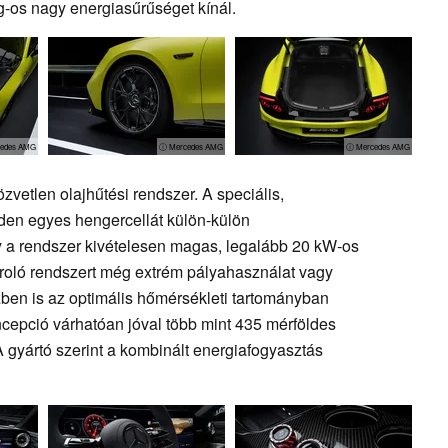
g-os nagy energiasűrűséget kínál.
edes AMG
ⓘ Mercedes AMG
ⓘ Mercedes AMG
özvetlen olajhűtési rendszer. A speciális,
den egyes hengercellát külön-külön
gy a rendszer kivételesen magas, legalább 20 kW-os
tároló rendszert még extrém pályahasználat vagy
özben is az optimális hőmérsékleti tartományban
ncepció várhatóan jóval több mint 435 mérföldes
 gyártó szerint a kombinált energiafogyasztás