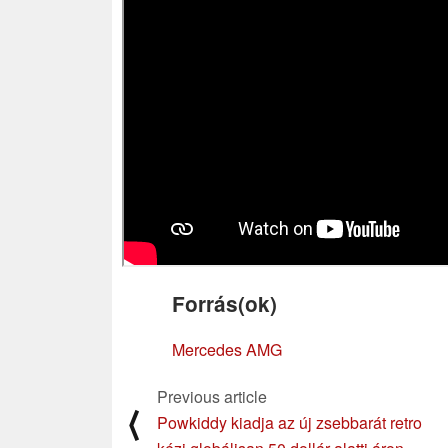
Forrás(ok)
Mercedes AMG
Previous article
⟨
Powkiddy kiadja az új zsebbarát retro