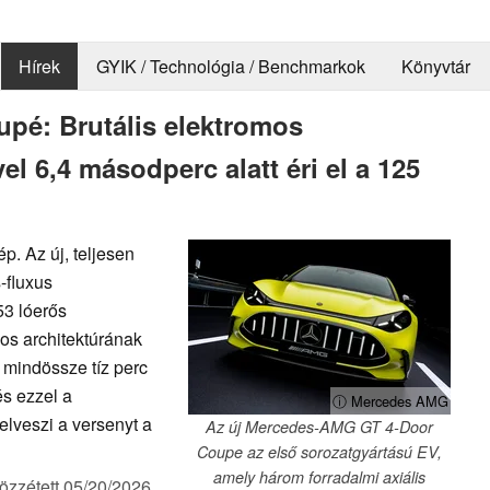
Hírek
GYIK / Technológia / Benchmarkok
Könyvtár
pé: Brutális elektromos
el 6,4 másodperc alatt éri el a 125
. Az új, teljesen
-fluxus
53 lóerős
os architektúrának
 mindössze tíz perc
és ezzel a
ⓘ Mercedes AMG
elveszi a versenyt a
Az új Mercedes-AMG GT 4-Door
Coupe az első sorozatgyártású EV,
amely három forradalmi axiális
özzétett
05/20/2026