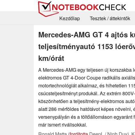
Kezdőlap
Tesztek / áttekintők
Mercedes-AMG GT 4 ajtós ku
teljesítményautó 1153 lóerőv
km/órát
A Mercedes-AMG egy teljesen új korszakba lép
elektromos GT 4-Door Coupe radikális axiális
motortechnológiát alkalmaz, és hihetetlen 11
csúcsteljesítményt produkál. Az extrém 800V-
köszönhetően a teljesítmény-elektromos autó
alatt 286 mérföldes hatótávot képes növelni, 
versenypályán és a töltőállomáson egyaránt f
már ismert riválisokkal.
Ronald Matta (
fordította
DeepL / Ninh Duy),
K