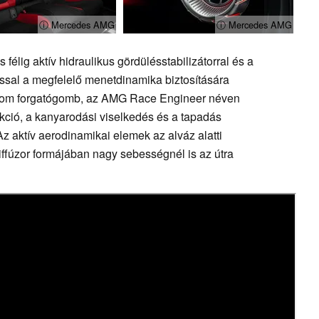
ⓘ Mercedes AMG
ⓘ Mercedes AMG
élig aktív hidraulikus gördülésstabilizátorral és a
ssal a megfelelő menetdinamika biztosítására
árom forgatógomb, az AMG Race Engineer néven
akció, a kanyarodási viselkedés és a tapadás
Az aktív aerodinamikai elemek az alváz alatti
diffúzor formájában nagy sebességnél is az útra