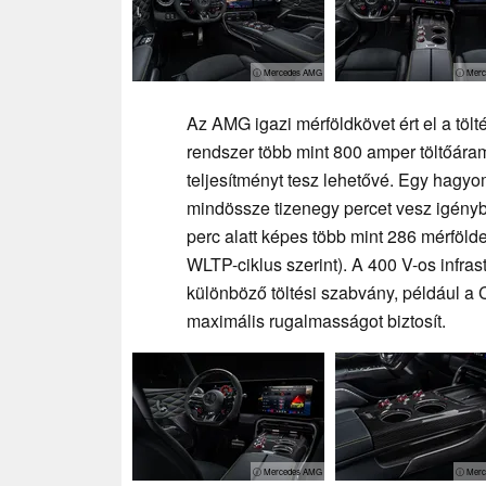
ⓘ Mercedes AMG
ⓘ Merc
Az AMG igazi mérföldkövet ért el a tölté
rendszer több mint 800 amper töltőáram
teljesítményt tesz lehetővé. Egy hagyom
mindössze tizenegy percet vesz igény
perc alatt képes több mint 286 mérföl
WLTP-ciklus szerint). A 400 V-os infras
különböző töltési szabvány, például a
maximális rugalmasságot biztosít.
ⓘ Mercedes AMG
ⓘ Merc