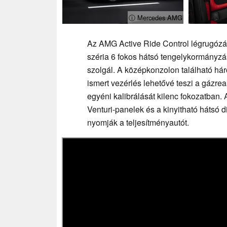
ⓘ Mercedes AMG
Az AMG Active Ride Control légrugózás f
széria 6 fokos hátsó tengelykormányzá
szolgál. A középkonzolon található h
ismert vezérlés lehetővé teszi a gázre
egyéni kalibrálását kilenc fokozatban. 
Venturi-panelek és a kinyitható hátsó 
nyomják a teljesítményautót.