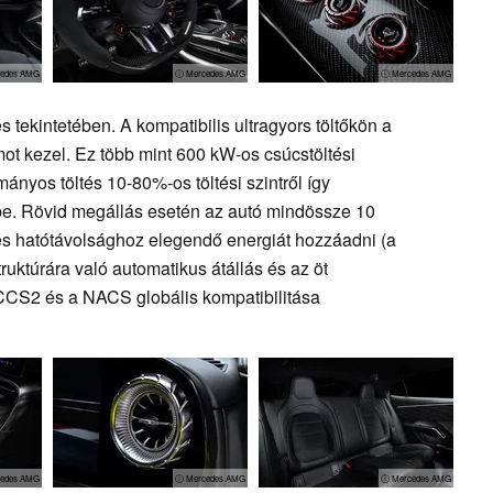
edes AMG
ⓘ Mercedes AMG
ⓘ Mercedes AMG
s tekintetében. A kompatibilis ultragyors töltőkön a
ot kezel. Ez több mint 600 kW-os csúcstöltési
ányos töltés 10-80%-os töltési szintről így
be. Rövid megállás esetén az autó mindössze 10
des hatótávolsághoz elegendő energiát hozzáadni (a
truktúrára való automatikus átállás és az öt
 CCS2 és a NACS globális kompatibilitása
edes AMG
ⓘ Mercedes AMG
ⓘ Mercedes AMG