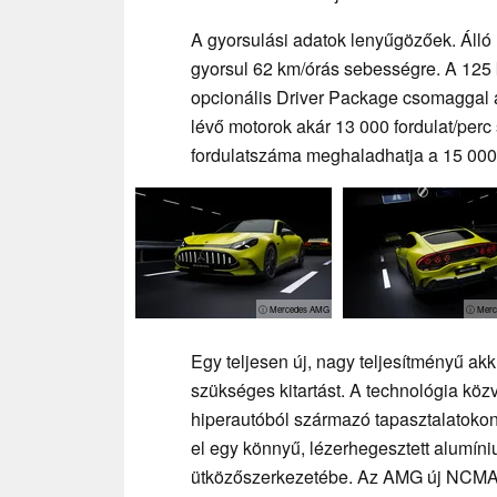
A gyorsulási adatok lenyűgözőek. Álló
gyorsul 62 km/órás sebességre. A 125 
opcionális Driver Package csomaggal 
lévő motorok akár 13 000 fordulat/per
fordulatszáma meghaladhatja a 15 000 f
ⓘ Mercedes AMG
ⓘ Merc
Egy teljesen új, nagy teljesítményű ak
szükséges kitartást. A technológia kö
hiperautóból származó tapasztalatokon
el egy könnyű, lézerhegesztett alumín
ütközőszerkezetébe. Az AMG új NCMA c