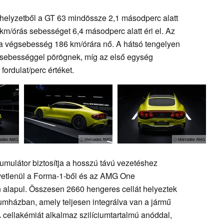
 helyzetből a GT 63 mindössze 2,1 másodperc alatt
km/órás sebességet 6,4 másodperc alatt éri el. Az
a végsebesség 186 km/órára nő. A hátsó tengelyen
c sebességgel pörögnek, míg az első egység
ordulat/perc értéket.
edes AMG
ⓘ Mercedes AMG
ⓘ Mercedes AMG
kumulátor biztosítja a hosszú távú vezetéshez
zvetlenül a Forma-1-ből és az AMG One
 alapul. Összesen 2660 hengeres cellát helyeztek
iumházban, amely teljesen integrálva van a jármű
ellakémiát alkalmaz szilíciumtartalmú anóddal,