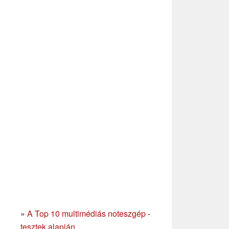
»
A Top 10 multimédiás noteszgép -
tesztek alapján