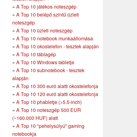
»
A Top 10 játékos noteszgép
»
A Top 10 belépő szintű üzleti
noteszgép
»
A Top 10 üzleti noteszgép
»
A Top 10 notebook munkaállomása
»
A Top 10 okostelefon - tesztek alapján
»
A Top 10 táblagép
»
A Top 10 Windows tabletje
»
A Top 10 subnotebook - tesztek
alapján
»
A Top 10 300 euró alatti okostelefonja
»
A Top 10 120 euró alatti okostelefonja
»
A Top 10 phabletje (>5.5-inch)
»
A Top 10 noteszgép 500 EUR
(~160.000 HUF) alatt
»
A Top 10 "pehelysúlyú" gaming
notebookja