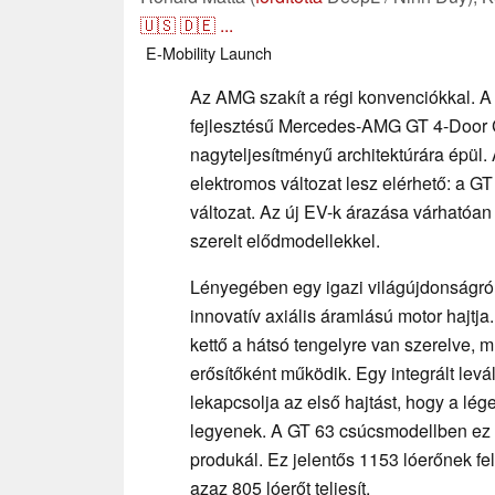
🇺🇸
🇩🇪
...
E-Mobility
Launch
Az AMG szakít a régi konvenciókkal. A 
fejlesztésű Mercedes-AMG GT 4-Door 
nagyteljesítményű architektúrára épül.
elektromos változat lesz elérhető: a 
változat. Az új EV-k árazása várhatóa
szerelt elődmodellekkel.
Lényegében egy igazi világújdonságró
innovatív axiális áramlású motor hajtja
kettő a hátsó tengelyre van szerelve, 
erősítőként működik. Egy integrált le
lekapcsolja az első hajtást, hogy a lég
legyenek. A GT 63 csúcsmodellben ez a 
produkál. Ez jelentős 1153 lóerőnek f
azaz 805 lóerőt teljesít.