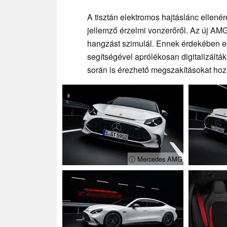
A tisztán elektromos hajtáslánc ellen
jellemző érzelmi vonzerőről. Az új AM
hangzást szimulál. Ennek érdekében e
segítségével aprólékosan digitalizáltá
során is érezhető megszakításokat hoz 
ⓘ Mercedes AMG