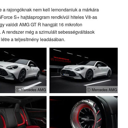
ére a rajongóknak nem kell lemondaniuk a márkára
GForce S+ hajtásprogram rendkívül hiteles V8-as
gy valódi AMG GT R hangját 16 mikrofon
k. A rendszer még a szimulált sebességváltások
létre a teljesítmény leadásában.
ⓘ Mercedes AMG
ⓘ Mercedes AMG