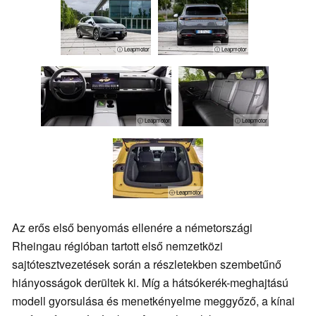
ⓘ Leapmotor
ⓘ Leapmotor
ⓘ Leapmotor
ⓘ Leapmotor
ⓘ Leapmotor
Az erős első benyomás ellenére a németországi
Rheingau régióban tartott első nemzetközi
sajtótesztvezetések során a részletekben szembetűnő
hiányosságok derültek ki. Míg a hátsókerék-meghajtású
modell gyorsulása és menetkényelme meggyőző, a kínai