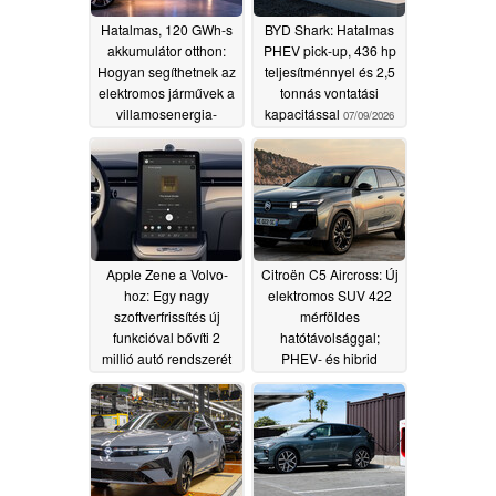
Hatalmas, 120 GWh-s
BYD Shark: Hatalmas
akkumulátor otthon:
PHEV pick-up, 436 hp
Hogyan segíthetnek az
teljesítménnyel és 2,5
elektromos járművek a
tonnás vontatási
villamosenergia-
kapacitással
07/09/2026
hálózat
megmentésében
07/10/2026
Apple Zene a Volvo-
Citroën C5 Aircross: Új
hoz: Egy nagy
elektromos SUV 422
szoftverfrissítés új
mérföldes
funkcióval bővíti 2
hatótávolsággal;
millió autó rendszerét
PHEV- és hibrid
változatok is kaphatók
07/08/2026
07/07/2026