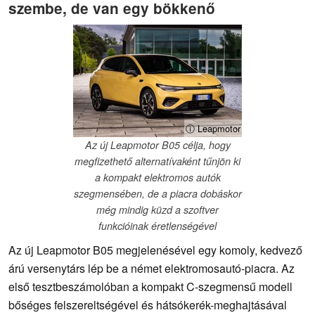
szembe, de van egy bökkenő
ⓘ Leapmotor
Az új Leapmotor B05 célja, hogy
megfizethető alternatívaként tűnjön ki
a kompakt elektromos autók
szegmensében, de a piacra dobáskor
még mindig küzd a szoftver
funkcióinak éretlenségével
Az új Leapmotor B05 megjelenésével egy komoly, kedvező
árú versenytárs lép be a német elektromosautó-piacra. Az
első tesztbeszámolóban a kompakt C-szegmensű modell
bőséges felszereltségével és hátsókerék-meghajtásával