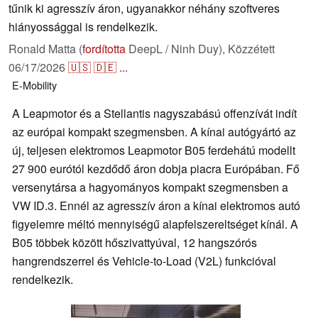
tűnik ki agresszív áron, ugyanakkor néhány szoftveres
hiányossággal is rendelkezik.
Ronald Matta (
fordította
DeepL / Ninh Duy),
Közzétett
06/17/2026
🇺🇸
🇩🇪
...
E-Mobility
A Leapmotor és a Stellantis nagyszabású offenzívát indít
az európai kompakt szegmensben. A kínai autógyártó az
új, teljesen elektromos Leapmotor B05 ferdehátú modellt
27 900 eurótól kezdődő áron dobja piacra Európában. Fő
versenytársa a hagyományos kompakt szegmensben a
VW ID.3. Ennél az agresszív áron a kínai elektromos autó
figyelemre méltó mennyiségű alapfelszereltséget kínál. A
B05 többek között hőszivattyúval, 12 hangszórós
hangrendszerrel és Vehicle-to-Load (V2L) funkcióval
rendelkezik.