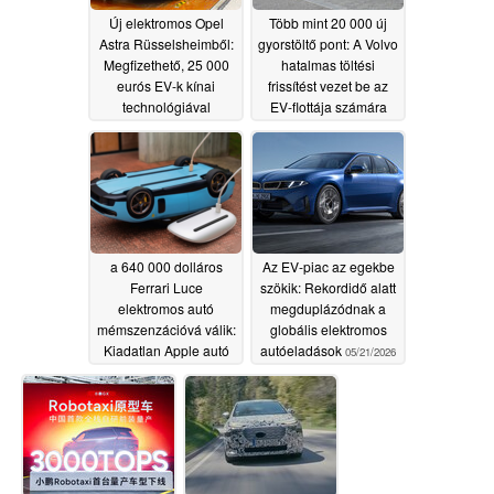
Új elektromos Opel
Több mint 20 000 új
Astra Rüsselsheimből:
gyorstöltő pont: A Volvo
Megfizethető, 25 000
hatalmas töltési
eurós EV-k kínai
frissítést vezet be az
technológiával
EV-flottája számára
fordulatot hoznak?
05/28/2026
06/09/2026
a 640 000 dolláros
Az EV-piac az egekbe
Ferrari Luce
szökik: Rekordidő alatt
elektromos autó
megduplázódnak a
mémszenzációvá válik:
globális elektromos
Kiadatlan Apple autó
autóeladások
05/21/2026
vagy varázsegér?
05/27/2026