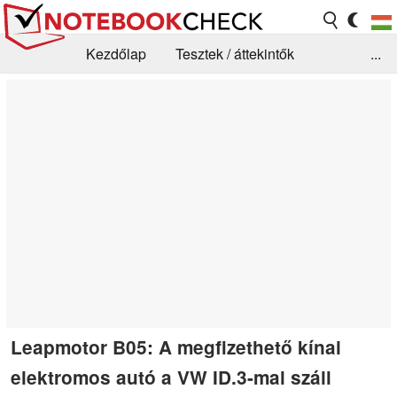
Kezdőlap
Tesztek / áttekintők
...
Hírek
GYIK / Technológia / Benchmarkok
Könyvtár
Kapcsolat
Leapmotor B05: A megfizethető kínai
elektromos autó a VW ID.3-mal száll