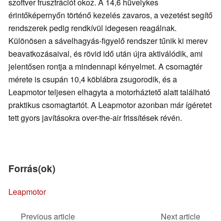
szoftver frusztrációt okoz. A 14,6 hüvelykes
érintőképernyőn történő kezelés zavaros, a vezetést segítő
rendszerek pedig rendkívül idegesen reagálnak.
Különösen a sávelhagyás-figyelő rendszer tűnik ki merev
beavatkozásaival, és rövid idő után újra aktiválódik, ami
jelentősen rontja a mindennapi kényelmet. A csomagtér
mérete is csupán 10,4 köblábra zsugorodik, és a
Leapmotor teljesen elhagyta a motorháztető alatt található
praktikus csomagtartót. A Leapmotor azonban már ígéretet
tett gyors javításokra over-the-air frissítések révén.
Forrás(ok)
Leapmotor
Previous article
Next article