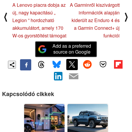
A Lenovo piacra dobja az
A Garminről kiszivárgott
új, nagy kapacitású „
információk alapján
⟨
⟩
Legion ” hordozható
kiderült az Enduro 4 és
akkumulátort, amely 170
a Garmin Connect+ új
W-os gyorstöltést támogat
funkciói
Add as a preferred
source on Google
Kapcsolódó cikkek