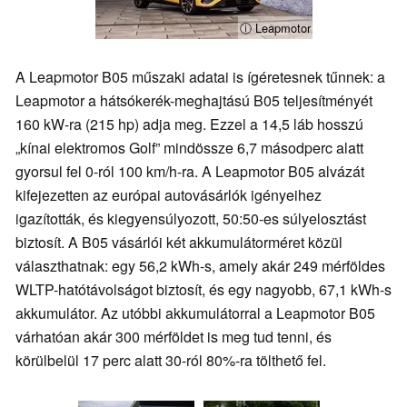
ⓘ Leapmotor
A Leapmotor B05 műszaki adatai is ígéretesnek tűnnek: a
Leapmotor a hátsókerék-meghajtású B05 teljesítményét
160 kW-ra (215 hp) adja meg. Ezzel a 14,5 láb hosszú
„kínai elektromos Golf” mindössze 6,7 másodperc alatt
gyorsul fel 0-ról 100 km/h-ra. A Leapmotor B05 alvázát
kifejezetten az európai autovásárlók igényeihez
igazították, és kiegyensúlyozott, 50:50-es súlyelosztást
biztosít. A B05 vásárlói két akkumulátorméret közül
választhatnak: egy 56,2 kWh-s, amely akár 249 mérföldes
WLTP-hatótávolságot biztosít, és egy nagyobb, 67,1 kWh-s
akkumulátor. Az utóbbi akkumulátorral a Leapmotor B05
várhatóan akár 300 mérföldet is meg tud tenni, és
körülbelül 17 perc alatt 30-ról 80%-ra tölthető fel.