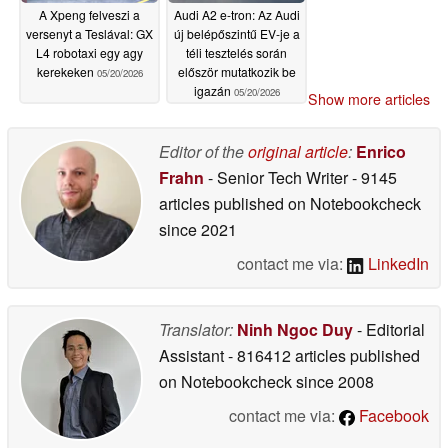
A Xpeng felveszi a
Audi A2 e-tron: Az Audi
versenyt a Teslával: GX
új belépőszintű EV-je a
L4 robotaxi egy agy
téli tesztelés során
kerekeken
először mutatkozik be
05/20/2026
igazán
05/20/2026
Show more articles
Editor of the
original article
:
Enrico
Frahn
- Senior Tech Writer
- 9145
articles published on Notebookcheck
since 2021
contact me via:
LinkedIn
Translator:
Ninh Ngoc Duy
- Editorial
Assistant
- 816412 articles published
on Notebookcheck
since 2008
contact me via:
Facebook