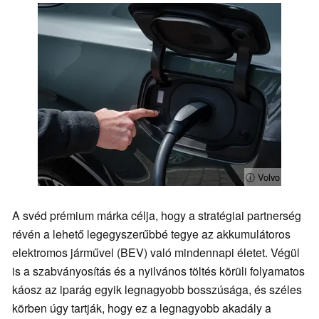
ⓘ Volvo
A svéd prémium márka célja, hogy a stratégiai partnerség
révén a lehető legegyszerűbbé tegye az akkumulátoros
elektromos járművel (BEV) való mindennapi életet. Végül
is a szabványosítás és a nyilvános töltés körüli folyamatos
káosz az iparág egyik legnagyobb bosszúsága, és széles
körben úgy tartják, hogy ez a legnagyobb akadály a