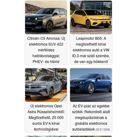
Citroën C5 Aircross: Új
Leapmotor B05: A
elektromos SUV 422
megfizethető kínai
mérföldes
elektromos autó a VW
hatótávolsággal;
ID.3-mal száll szembe,
PHEV- és hibrid
de van egy bökkenő
változatok is kaphatók
06/17/2026
07/07/2026
Új elektromos Opel
Az EV-piac az egekbe
Astra Rüsselsheimből:
szökik: Rekordidő alatt
Megfizethető, 25 000
megduplázódnak a
eurós EV-k kínai
globális elektromos
technológiával
autóeladások
05/21/2026
fordulatot hoznak?