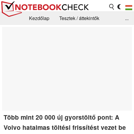
Kezdőlap
Tesztek / áttekintők
...
Hírek
GYIK / Technológia / Benchmarkok
Könyvtár
Kapcsolat
Több mint 20 000 új gyorstöltő pont: A
Volvo hatalmas töltési frissítést vezet be