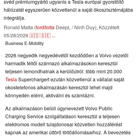
svéd prémiumgyártó ugyanis a Tesla európai gyorstöltő
hálózatát egyszerűen közvetlenül a saját ökoszisztémájába
integrálja.
Ronald Matta (
fordította
DeepL / Ninh Duy),
Közzétett
05/28/2026
🇺🇸
🇩🇪
...
Business
E-Mobility
2026 negyedik negyedévétől kezdődően a Volvo vezetői
harmadik féltől származó alkalmazásokon keresztül
teljesen lemondhatnak a kerülőútról: több mint 20.000
Tesla
Superchargert ezután közvetlenül a vállalat saját
okostelefonos alkalmazásán keresztül lehet majd
könnyedén elérni, aktiválni és számlázni.
Az alkalmazáson belüli úgynevezett Volvo Public
Charging Service szolgáltatáson keresztül a teljesen
elektromos modell tulajdonosai közvetlen hozzáférést
kapnak az amerikai úttörő töltőállomásaihoz. A bevezetés