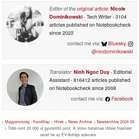
125 km/órát
05/20/2026
Editor of the
original article
:
Nicole
Dominikowski
- Tech Writer
- 3104
articles published on Notebookcheck
since 2022
contact me via:
Bluesky
,
@nicdominikowski
Translator:
Ninh Ngoc Duy
- Editorial
Assistant
- 816412 articles published
on Notebookcheck
since 2008
contact me via:
Facebook
>
Magyarország - Kezdőlap
>
Hírek
>
News Archive
>
Newsarchive 2026 05
> Több mint 20 000 új gyorstöltő pont: A Volvo hatalmas töltési frissítést
vezet be az EV-flottája számára