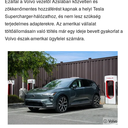
Ezáltal a Volvo vezetői Ázsiában közvetlen és
zökkenőmentes hozzáférést kapnak a helyi Tesla
Supercharger-hálózathoz, és nem lesz szükség
terjedelmes adapterekre. Az amerikai vállalat
töltőállomásain való töltés már egy ideje bevett gyakorlat a
Volvo észak-amerikai ügyfelei számára.
ⓘ Volvo