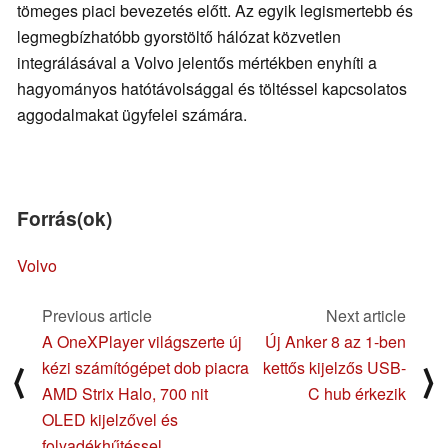
tömeges piaci bevezetés előtt. Az egyik legismertebb és
legmegbízhatóbb gyorstöltő hálózat közvetlen
integrálásával a Volvo jelentős mértékben enyhíti a
hagyományos hatótávolsággal és töltéssel kapcsolatos
aggodalmakat ügyfelei számára.
Forrás(ok)
Volvo
Previous article
Next article
A OneXPlayer világszerte új
Új Anker 8 az 1-ben
kézi számítógépet dob piacra
kettős kijelzős USB-
⟨
⟩
AMD Strix Halo, 700 nit
C hub érkezik
OLED kijelzővel és
folyadékhűtéssel