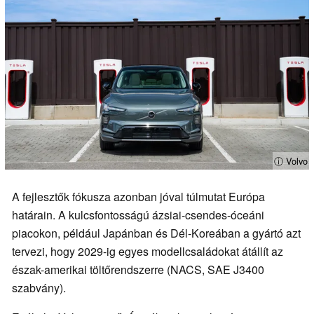
ⓘ Volvo
A fejlesztők fókusza azonban jóval túlmutat Európa
határain. A kulcsfontosságú ázsiai-csendes-óceáni
piacokon, például Japánban és Dél-Koreában a gyártó azt
tervezi, hogy 2029-ig egyes modellcsaládokat átállít az
észak-amerikai töltőrendszerre (NACS, SAE J3400
szabvány).