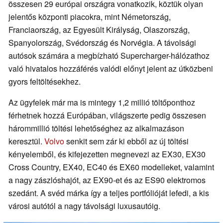
összesen 29 európai országra vonatkozik, köztük olyan
jelentős központi piacokra, mint Németország,
Franciaország, az Egyesült Királyság, Olaszország,
Spanyolország, Svédország és Norvégia. A távolsági
autósok számára a megbízható Supercharger-hálózathoz
való hivatalos hozzáférés valódi előnyt jelent az útközbeni
gyors feltöltésekhez.
Az ügyfelek már ma is mintegy 1,2 millió töltőponthoz
férhetnek hozzá Európában, világszerte pedig összesen
hárommillió töltési lehetőséghez az alkalmazáson
keresztül.
Volvo
senkit sem zár ki ebből az új töltési
kényelemből, és kifejezetten megnevezi az EX30, EX30
Cross Country, EX40, EC40 és EX60 modelleket, valamint
a nagy zászlóshajót, az EX90-et és az ES90 elektromos
szedánt. A svéd márka így a teljes portfólióját lefedi, a kis
városi autótól a nagy távolsági luxusautóig.