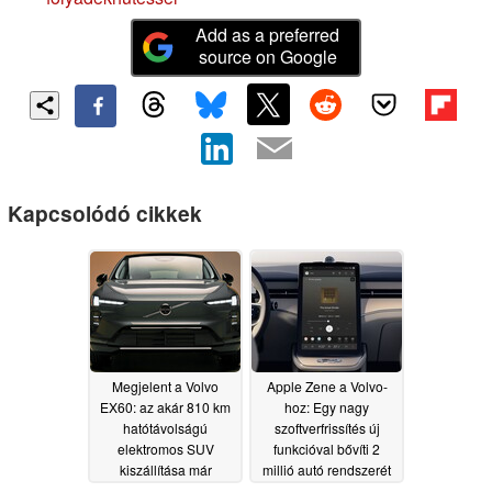
Add as a preferred
source on Google
Kapcsolódó cikkek
Megjelent a Volvo
Apple Zene a Volvo-
EX60: az akár 810 km
hoz: Egy nagy
hatótávolságú
szoftverfrissítés új
elektromos SUV
funkcióval bővíti 2
kiszállítása már
millió autó rendszerét
megkezdődött
07/16/2026
07/08/2026