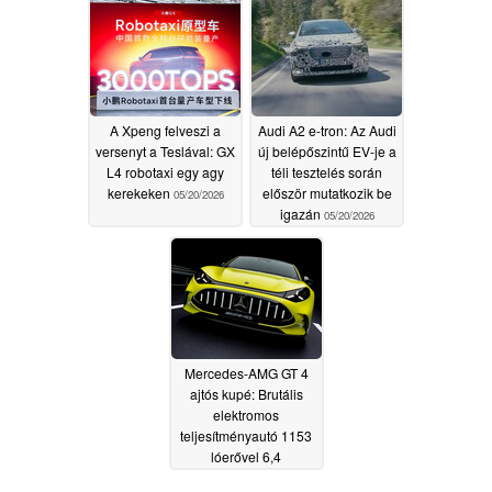
06/09/2026
A Xpeng felveszi a
Audi A2 e-tron: Az Audi
versenyt a Teslával: GX
új belépőszintű EV-je a
L4 robotaxi egy agy
téli tesztelés során
kerekeken
először mutatkozik be
05/20/2026
igazán
05/20/2026
Mercedes-AMG GT 4
ajtós kupé: Brutális
elektromos
teljesítményautó 1153
lóerővel 6,4
másodperc alatt éri el a