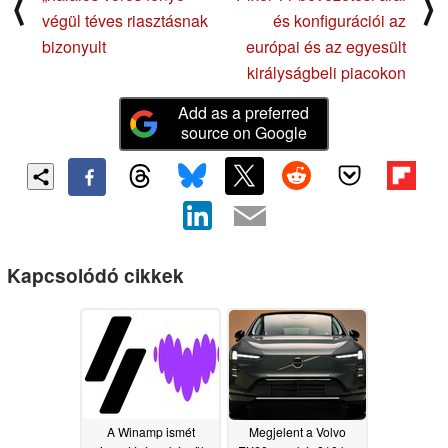
⟨
⟩
végül téves riasztásnak
és konfigurációi az
bizonyult
európai és az egyesült
királyságbeli piacokon
Add as a preferred
source on Google
Kapcsolódó cikkek
A Winamp ismét
Megjelent a Volvo