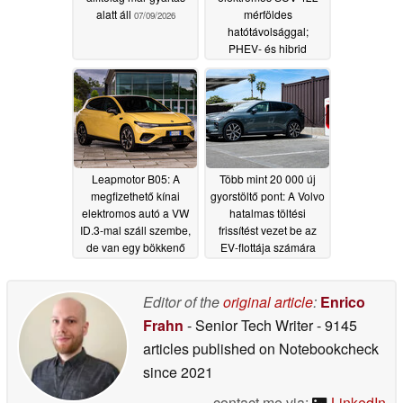
alatt áll
mérföldes
07/09/2026
hatótávolsággal;
PHEV- és hibrid
változatok is kaphatók
07/07/2026
Leapmotor B05: A
Több mint 20 000 új
megfizethető kínai
gyorstöltő pont: A Volvo
elektromos autó a VW
hatalmas töltési
ID.3-mal száll szembe,
frissítést vezet be az
de van egy bökkenő
EV-flottája számára
06/17/2026
05/28/2026
Editor of the
original article
:
Enrico
Frahn
- Senior Tech Writer
- 9145
articles published on Notebookcheck
since 2021
contact me via:
LinkedIn