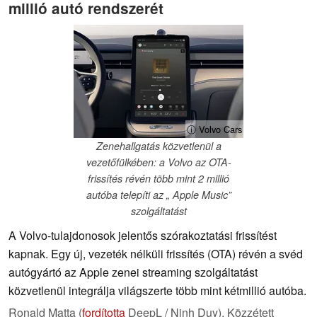
millió autó rendszerét
ⓘ Volvo Cars
Zenehallgatás közvetlenül a
vezetőfülkében: a Volvo az OTA-
frissítés révén több mint 2 millió
autóba telepíti az „ Apple Music”
szolgáltatást
A Volvo-tulajdonosok jelentős szórakoztatási frissítést
kapnak. Egy új, vezeték nélküli frissítés (OTA) révén a svéd
autógyártó az Apple zenei streaming szolgáltatást
közvetlenül integrálja világszerte több mint kétmillió autóba.
Ronald Matta (
fordította
DeepL / Ninh Duy),
Közzétett