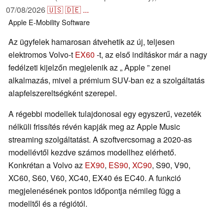
07/08/2026
🇺🇸
🇩🇪
...
Apple
E-Mobility
Software
Az ügyfelek hamarosan átvehetik az új, teljesen
elektromos Volvo-t
EX60
-t, az első indításkor már a nagy
fedélzeti kijelzőn megjelenik az „ Apple ” zenei
alkalmazás, mivel a prémium SUV-ban ez a szolgáltatás
alapfelszereltségként szerepel.
A régebbi modellek tulajdonosai egy egyszerű, vezeték
nélküli frissítés révén kapják meg az Apple Music
streaming szolgáltatást. A szoftvercsomag a 2020-as
modellévtől kezdve számos modellhez elérhető.
Konkrétan a Volvo az
EX90
,
ES90
,
XC90
, S90, V90,
XC60, S60, V60, XC40, EX40 és EC40. A funkció
megjelenésének pontos időpontja némileg függ a
modelltől és a régiótól.