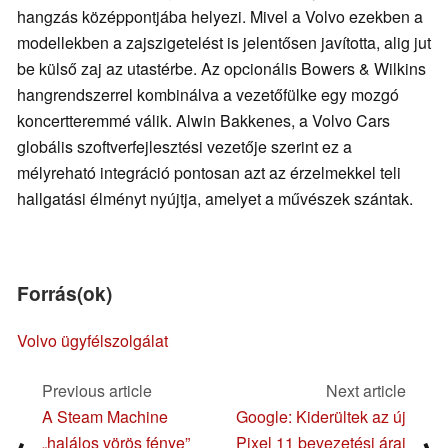
hangzás középpontjába helyezi. Mivel a Volvo ezekben a
modellekben a zajszigetelést is jelentősen javította, alig jut
be külső zaj az utastérbe. Az opcionális Bowers & Wilkins
hangrendszerrel kombinálva a vezetőfülke egy mozgó
koncertteremmé válik. Alwin Bakkenes, a Volvo Cars
globális szoftverfejlesztési vezetője szerint ez a
mélyreható integráció pontosan azt az érzelmekkel teli
hallgatási élményt nyújtja, amelyet a művészek szántak.
Forrás(ok)
Volvo ügyfélszolgálat
Previous article
Next article
A Steam Machine
Google: Kiderültek az új
„halálos vörös fénye”
Pixel 11 bevezetési árai