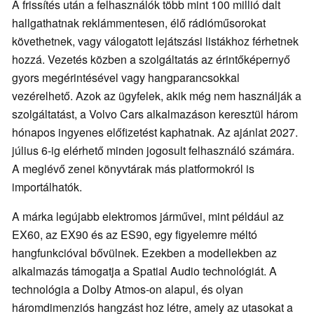
A frissítés után a felhasználók több mint 100 millió dalt
hallgathatnak reklámmentesen, élő rádióműsorokat
követhetnek, vagy válogatott lejátszási listákhoz férhetnek
hozzá. Vezetés közben a szolgáltatás az érintőképernyő
gyors megérintésével vagy hangparancsokkal
vezérelhető. Azok az ügyfelek, akik még nem használják a
szolgáltatást, a Volvo Cars alkalmazáson keresztül három
hónapos ingyenes előfizetést kaphatnak. Az ajánlat 2027.
július 6-ig elérhető minden jogosult felhasználó számára.
A meglévő zenei könyvtárak más platformokról is
importálhatók.
A márka legújabb elektromos járművei, mint például az
EX60, az EX90 és az ES90, egy figyelemre méltó
hangfunkcióval bővülnek. Ezekben a modellekben az
alkalmazás támogatja a Spatial Audio technológiát. A
technológia a Dolby Atmos-on alapul, és olyan
háromdimenziós hangzást hoz létre, amely az utasokat a