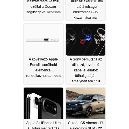
visszatérésre készül,
EX60: az akár 810 km
ezúttal a Deezer
hatótávolságú
segítségével
elektromos SUV
07/30/2026
kiszállítása már
megkezdődött
07/16/2026
A következő Apple
A Sony bemutatta az
Pencil cserélhető
átlátszó, levehető
elemekkel
kábellel ellátott
rendelkezhet
fülhallgatóját,
07/13/2026
amelynek ára 119
dollár
07/10/2026
Apple Az iPhone Ultra
Citroën C5 Aircross: Új
állítólag már gyártás
elektromos SUV 422