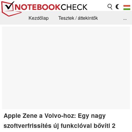
Kezdőlap
Tesztek / áttekintők
...
Hírek
GYIK / Technológia / Benchmarkok
Könyvtár
Kapcsolat
Apple Zene a Volvo-hoz: Egy nagy
szoftverfrissítés új funkcióval bővíti 2