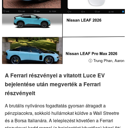
ⓘ Trung Phan, Aaron
A Ferrari részvényei a vitatott Luce EV
bejelentése után megverték a Ferrari
részvényeit
A brutális nyilvános fogadtatás gyorsan átragadt a
pénzpiacokra, sokkoló hullámokat küldve a Wall Streetre
és a Borsa Italianára. A leleplezést követően a Ferrari
részvényei kedd reggel (a bejelentést követően) közel 8%-