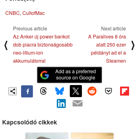
CNBC
,
CultofMac
Previous article
Next article
Az Anker új power bankot
A Paralives 8 óra
⟨
⟩
dob piacra biztonságosabb
alatt 250 ezer
neo-lítium-ion
példányt ad el a
akkumulátorral
Steamen
Add as a preferred
source on Google
Kapcsolódó cikkek