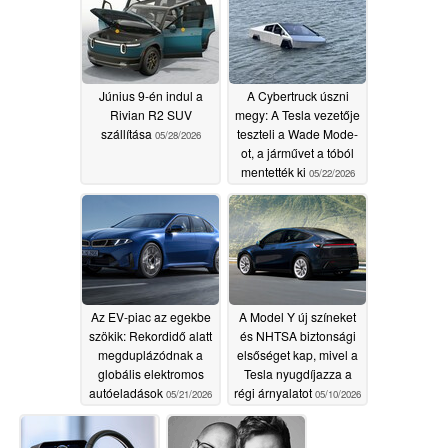
Június 9-én indul a
A Cybertruck úszni
Rivian R2 SUV
megy: A Tesla vezetője
szállítása
teszteli a Wade Mode-
05/28/2026
ot, a járművet a tóból
mentették ki
05/22/2026
Az EV-piac az egekbe
A Model Y új színeket
szökik: Rekordidő alatt
és NHTSA biztonsági
megduplázódnak a
elsőséget kap, mivel a
globális elektromos
Tesla nyugdíjazza a
autóeladások
régi árnyalatot
05/21/2026
05/10/2026