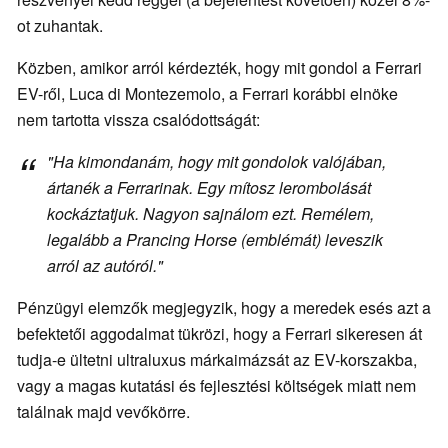
ot zuhantak.
Közben, amikor arról kérdezték, hogy mit gondol a Ferrari
EV-ről, Luca di Montezemolo, a Ferrari korábbi elnöke
nem tartotta vissza csalódottságát:
"Ha kimondanám, hogy mit gondolok valójában,
ártanék a Ferrarinak. Egy mítosz lerombolását
kockáztatjuk. Nagyon sajnálom ezt. Remélem,
legalább a Prancing Horse (emblémát) leveszik
arról az autóról."
Pénzügyi elemzők megjegyzik, hogy a meredek esés azt a
befektetői aggodalmat tükrözi, hogy a Ferrari sikeresen át
tudja-e ültetni ultraluxus márkaimázsát az EV-korszakba,
vagy a magas kutatási és fejlesztési költségek miatt nem
találnak majd vevőkörre.