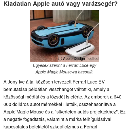
Kiadatlan Apple autó vagy varázsegér?
ⓘ Apple Design - edited
Egyesek szerint a Ferrari Luce egy
Apple Magic Mouse-ra hasonlít.
A Jony Ive által közösen tervezett Ferrari Luce EV
bemutatása példátlan visszhangot váltott ki, amely a
közösségi médiát és a tőzsdét is elérte. Az emberek a 640
000 dolláros autót mémekkel illették, összehasonlítva a
Apple'Magic Mouse és a "sikertelen autós projektekhez". Ez
a negatív fogadtatás, valamint a márka felhígulásával
kapcsolatos befektetői szkepticizmus a Ferrari