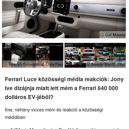
ⓘ Guli Moreno
ⓘ Tovarish Furiosissimo, Chris Paul
ⓘ Sawyer Merritt, Oliur
Ferrari Luce közösségi média reakciók: Jony
Ive dizájnja miatt lett mém a Ferrari 640 000
dolláros EV-jéből?
Íme, néhány vicces mém és reakció a közösségi
médiában: