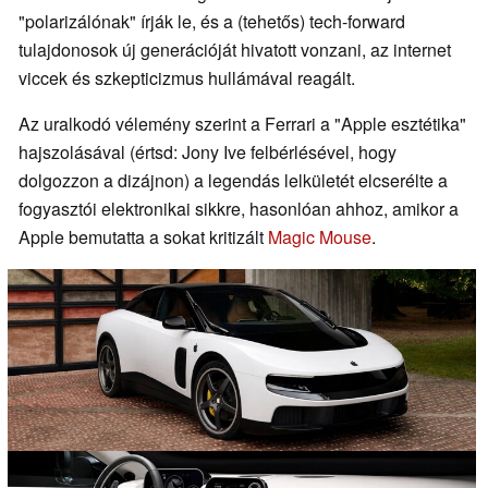
"polarizálónak" írják le, és a (tehetős) tech-forward
tulajdonosok új generációját hivatott vonzani, az internet
viccek és szkepticizmus hullámával reagált.
Az uralkodó vélemény szerint a Ferrari a "Apple esztétika"
hajszolásával (értsd: Jony Ive felbérlésével, hogy
dolgozzon a dizájnon) a legendás lelkületét elcserélte a
fogyasztói elektronikai sikkre, hasonlóan ahhoz, amikor a
Apple bemutatta a sokat kritizált
Magic Mouse
.