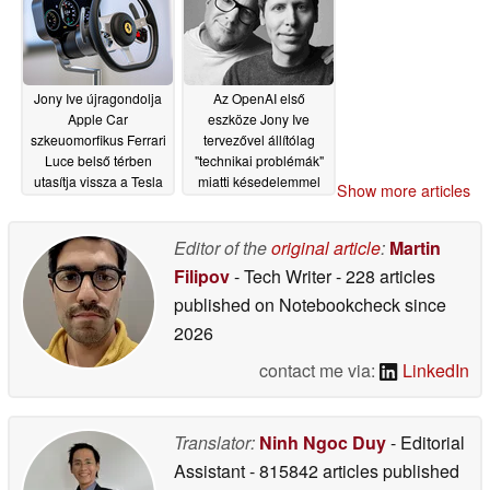
Jony Ive újragondolja
Az OpenAI első
Apple Car
eszköze Jony Ive
szkeuomorfikus Ferrari
tervezővel állítólag
Luce belső térben
"technikai problémák"
utasítja vissza a Tesla
miatti késedelemmel
Show more articles
érintőképernyőit
néz szembe
10/07/2025
02/10/2026
Editor of the
original article
:
Martin
Filipov
- Tech Writer
- 228 articles
published on Notebookcheck
since
2026
contact me via:
LinkedIn
Translator:
Ninh Ngoc Duy
- Editorial
Assistant
- 815842 articles published