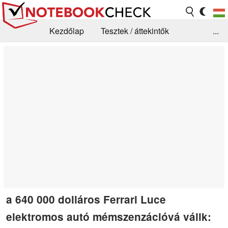
Kezdőlap
Tesztek / áttekintők
...
Hírek
GYIK / Technológia / Benchmarkok
Könyvtár
Kapcsolat
a 640 000 dolláros Ferrari Luce
elektromos autó mémszenzációvá válik: