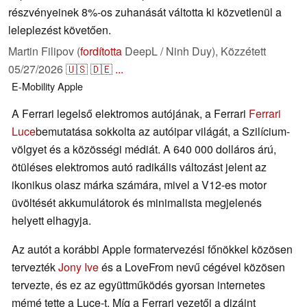
részvényeinek 8%-os zuhanását váltotta ki közvetlenül a
leleplezést követően.
Martin Filipov (
fordította
DeepL / Ninh Duy),
Közzétett
05/27/2026
🇺🇸
🇩🇪
...
E-Mobility
Apple
A Ferrari legelső elektromos autójának, a Ferrari
Ferrari
Luce
bemutatása sokkolta az autóipar világát, a Szilícium-
völgyet és a közösségi médiát. A 640 000 dolláros árú,
ötüléses elektromos autó radikális változást jelent az
ikonikus olasz márka számára, mivel a V12-es motor
üvöltését akkumulátorok és minimalista megjelenés
helyett elhagyja.
Az autót a korábbi Apple formatervezési főnökkel közösen
tervezték
Jony Ive
és a LoveFrom nevű cégével közösen
tervezte, és ez az együttműködés gyorsan internetes
mémé tette a Luce-t. Míg a Ferrari vezetői a dizájnt