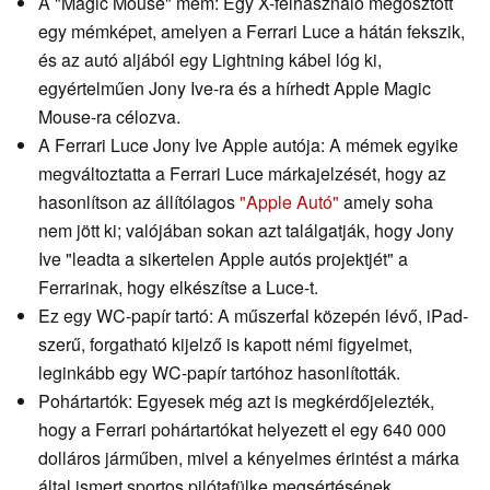
A "Magic Mouse" mém: Egy X-felhasználó megosztott
egy mémképet, amelyen a Ferrari Luce a hátán fekszik,
és az autó aljából egy Lightning kábel lóg ki,
egyértelműen Jony Ive-ra és a hírhedt Apple Magic
Mouse-ra célozva.
A Ferrari Luce Jony Ive Apple autója: A mémek egyike
megváltoztatta a Ferrari Luce márkajelzését, hogy az
hasonlítson az állítólagos
"Apple Autó"
amely soha
nem jött ki; valójában sokan azt találgatják, hogy Jony
Ive "leadta a sikertelen Apple autós projektjét" a
Ferrarinak, hogy elkészítse a Luce-t.
Ez egy WC-papír tartó: A műszerfal közepén lévő, iPad-
szerű, forgatható kijelző is kapott némi figyelmet,
leginkább egy WC-papír tartóhoz hasonlították.
Pohártartók: Egyesek még azt is megkérdőjelezték,
hogy a Ferrari pohártartókat helyezett el egy 640 000
dolláros járműben, mivel a kényelmes érintést a márka
által ismert sportos pilótafülke megsértésének