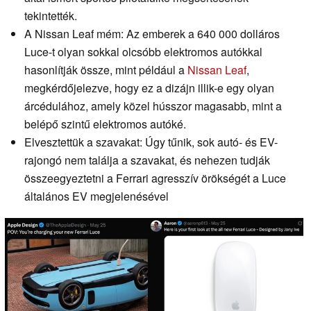
tekintették.
A Nissan Leaf mém: Az emberek a 640 000 dolláros
Luce-t olyan sokkal olcsóbb elektromos autókkal
hasonlítják össze, mint például a
Nissan Leaf
,
megkérdőjelezve, hogy ez a dizájn illik-e egy olyan
árcédulához, amely közel hússzor magasabb, mint a
belépő szintű elektromos autóké.
Elvesztettük a szavakat: Úgy tűnik, sok autó- és EV-
rajongó nem találja a szavakat, és nehezen tudják
összeegyeztetni a Ferrari agresszív örökségét a Luce
általános EV megjelenésével