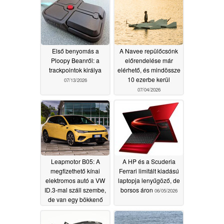
Első benyomás a
A Navee repülőcsónk
Ploopy Beanről: a
előrendelése már
trackpointok királya
elérhető, és mindössze
10 ezerbe kerül
07/13/2026
07/04/2026
Leapmotor B05: A
A HP és a Scuderia
megfizethető kínai
Ferrari limitált kiadású
elektromos autó a VW
laptopja lenyűgöző, de
ID.3-mal száll szembe,
borsos áron
06/05/2026
de van egy bökkenő
06/17/2026