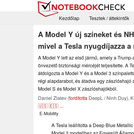
Kezdőlap
Tesztek / áttekintők
A Model Y új színeket és N
mivel a Tesla nyugdíjazza a 
A Model Y lett az első jármű, amely a Trump-
önvezető biztonsági mércéjét teljesítette. A 
átdolgozta a Model Y és a Model 3 színpalettá
régi alapdarabot, és átadva egy zászlóshajó 
Model S és Model X zászlóshajókból.
Daniel Zlatev (
fordította
DeepL / Ninh Duy),
K
🇺🇸
🇪🇸
...
E-Mobility
A Tesla leállította a Deep Blue Metallic
Model 3 modellhez az Egyesült Államo