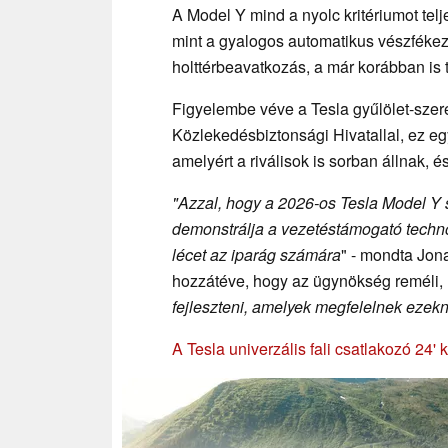
A Model Y mind a nyolc kritériumot telj
mint a gyalogos automatikus vészfékezés
holttérbeavatkozás, a már korábban is t
Figyelembe véve a Tesla gyűlölet-szer
Közlekedésbiztonsági Hivatallal, ez e
amelyért a riválisok is sorban állnak,
"Azzal, hogy a 2026-os Tesla Model Y 
demonstrálja a vezetéstámogató techno
lécet az iparág számára
" - mondta Jon
hozzátéve, hogy az ügynökség reméli,
fejleszteni, amelyek megfelelnek eze
A Tesla univerzális fali csatlakozó 24