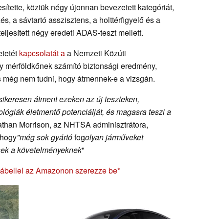
esítette, köztük négy újonnan bevezetett kategóriát,
, a sávtartó asszisztens, a holttérfigyelő és a
eljesített négy eredeti ADAS-teszt mellett.
etetét
kapcsolatát a
a Nemzeti Közúti
gy mérföldkőnek számító biztonsági eredmény,
 és még nem tudni, hogy átmennek-e a vizsgán.
sikeresen átment ezeken az új teszteken,
lógiák életmentő potenciálját, és magasra teszi a
athan Morrison, az NHTSA adminisztrátora,
 hogy
"még sok gyártó
fog
olyan járműveket
knek a követelményeknek
"
' kábellel az Amazonon szerezze be