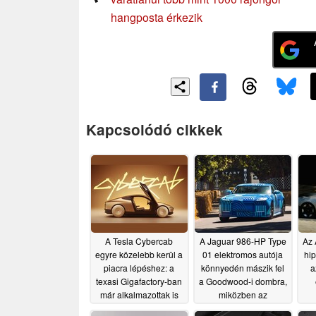
hangposta érkezik
Kapcsolódó cikkek
A Tesla Cybercab
A Jaguar 986-HP Type
Az 
egyre közelebb kerül a
01 elektromos autója
hip
piacra lépéshez: a
könnyedén mászik fel
a
texasi Gigafactory-ban
a Goodwood-i dombra,
már alkalmazottak is
miközben az
kipróbálhatják, és több
autórajongók „gyors