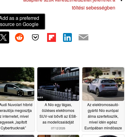
töltési sebességben
Add as a preferred
source on Google
Audi Nuvolari hibrid
A Nio egy tágas,
Az elektromosautó-
erautója megosztja
öüléses elektromos
gyártó Nio európai
z internetet, mivel
SUV-val bővíti az ES8-
álma szertefoszlik,
egyesek „lapított
as modellcsaládját
mivel idén egész
Cybertrucknak”
Európában mindössze
07/12/2026
nevezik
45 autót regisztráltak
07/13/2026