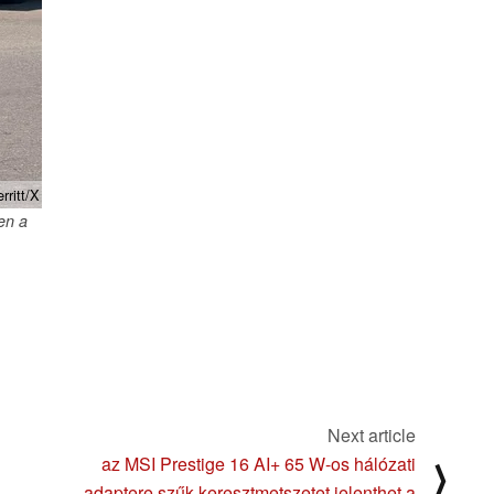
ritt/X
en a
Next article
az MSI Prestige 16 AI+ 65 W-os hálózati
⟩
adaptere szűk keresztmetszetet jelenthet a