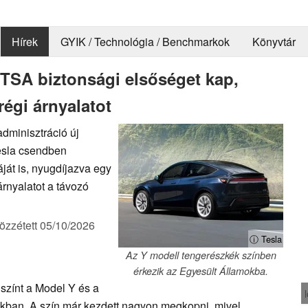
Hírek
GYIK / Technológia / Benchmarkok
Könyvtár
HTSA biztonsági elsőséget kap,
régi árnyalatot
adminisztráció új
Tesla csendben
ját is, nyugdíjazva egy
árnyalatot a távozó
özzétett
05/10/2026
ⓘ Tesla
Az Y modell tengerészkék színben
érkezik az Egyesült Államokba.
 színt a Model Y és a
kban. A szín már kezdett nagyon megkopni, mivel