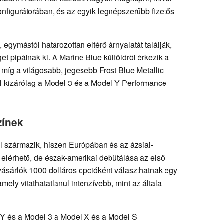
onfigurátorában, és az egyik legnépszerűbb fizetős
 egymástól határozottan eltérő árnyalatát találják,
et pipálnak ki. A Marine Blue külföldről érkezik a
g a világosabb, jegesebb Frost Blue Metallic
ól kizárólag a Model 3 és a Model Y Performance
zínek
ól származik, hiszen Európában és az ázsiai-
 elérhető, de észak-amerikai debütálása az első
vásárlók 1000 dolláros opcióként választhatnak egy
ely vitathatatlanul intenzívebb, mint az általa
 Y és a Model 3 a Model X és a Model S