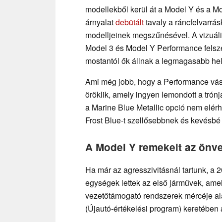
modellekből kerül át a Model Y és a M
árnyalat
debütált
tavaly a ráncfelvarrásk
modelljeinek megszűnésével. A vizuáli
Model 3 és Model Y Performance felsze
mostantól ők állnak a legmagasabb hel
Ami még jobb, hogy a Performance vásá
öröklik, amely ingyen lemondott a trón
a Marine Blue Metallic opció nem elérh
Frost Blue-t szellősebbnek és kevésbé 
A Model Y remekelt az önve
Ha már az agresszivitásnál tartunk, a 
egységek lettek az első járművek, amel
vezetőtámogató rendszerek mércéje al
(Újautó-értékelési program) keretében