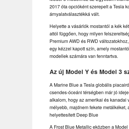
2017 óta opcióként szerepelt a Tesla k
árnyalatválasztékká vált.
Helyette a vásárlók mostantól a kék két,
attól függően, hogy milyen felszereltség
Premium AWD és RWD változatokhoz, mí
egy kézzel kapott szín, amely mostant
modellek számára van fenntartva.
Az új Model Y és Model 3 s
A Marine Blue a Tesla globális piacair
csendes-óceáni térségben már jó ideje
alkalom, hogy az amerikai és kanadai 
mélyebb, majdnem fekete metálkéket, am
helyettesített Deep Blue
A Frost Blue Metallic eközben a Model