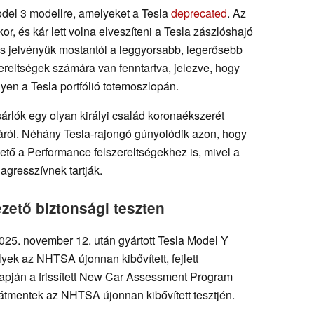
odel 3 modellre, amelyeket a Tesla
deprecated
. Az
or, és kár lett volna elveszíteni a Tesla zászlóshajó
s jelvényük mostantól a leggyorsabb, legerősebb
reltségek számára van fenntartva, jelezve, hogy
yen a Tesla portfólió totemoszlopán.
rlók egy olyan királyi család koronaékszerét
járól. Néhány Tesla-rajongó gúnyolódik azon, hogy
ető a Performance felszereltségekhez is, mivel a
agresszívnek tartják.
zető biztonsági teszten
2025. november 12. után gyártott Tesla Model Y
yek az NHTSA újonnan kibővített, fejlett
apján a frissített New Car Assessment Program
 átmentek az NHTSA újonnan kibővített tesztjén.