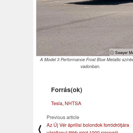
ⓘ Sawyer Mer
A Model 3 Performance Frost Blue Metallic színb
vadonban.
Forrás(ok)
Tesla
,
NHTSA
Previous article
Az Új Vér áprilisi bolondok forródrótjára
⟨
váratlanul több mint 1000 rajongói