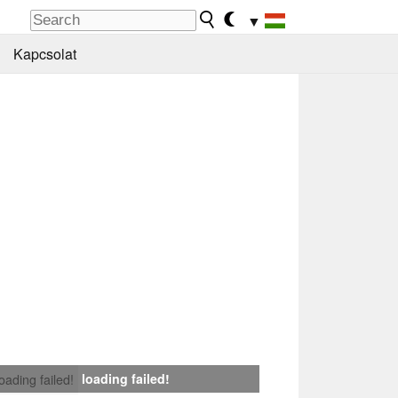
▼
Kapcsolat
loading failed!
loading failed!