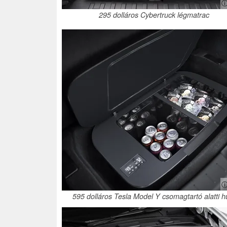
ⓘ
295 dolláros Cybertruck légmatrac
ⓘ
595 dolláros Tesla Model Y csomagtartó alatti h