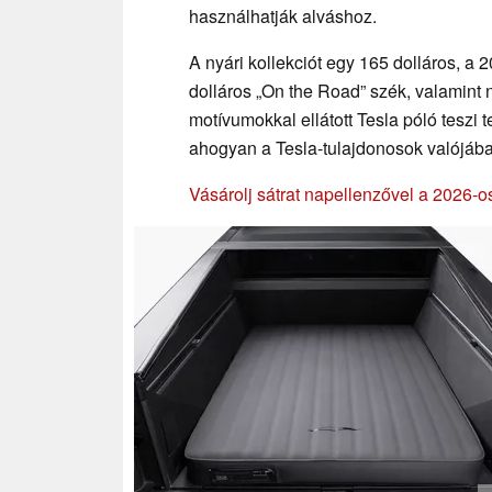
használhatják alváshoz.
A nyári kollekciót egy 165 dolláros, a
dolláros „On the Road” szék, valamint 
motívumokkal ellátott Tesla póló teszi
ahogyan a Tesla-tulajdonosok valójáb
Vásárolj sátrat napellenzővel a 2026