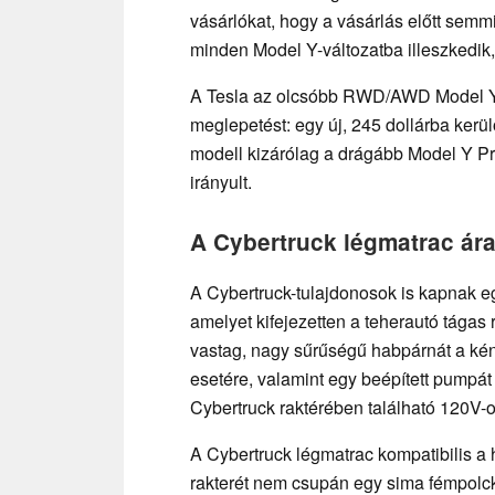
vásárlókat, hogy a vásárlás előtt semmi
minden Model Y-változatba illeszkedik,
A Tesla az olcsóbb RWD/AWD Model Y-tu
meglepetést: egy új, 245 dollárba kerü
modell kizárólag a drágább Model Y Pr
irányult.
A Cybertruck légmatrac ára
A Cybertruck-tulajdonosok is kapnak eg
amelyet kifejezetten a teherautó tágas 
vastag, nagy sűrűségű habpárnát a kén
esetére, valamint egy beépített pumpát
Cybertruck raktérében található 120V-os
A Cybertruck légmatrac kompatibilis a h
rakterét nem csupán egy sima fémpolck