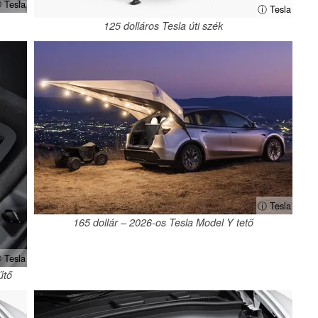
 Tesla
ⓘ Tesla
125 dolláros Tesla úti szék
ⓘ Tesla
165 dollár – 2026-os Tesla Model Y tető
 Tesla
űtő