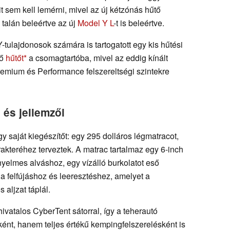
t sem kell lemérni, mivel az új kétzónás hűtő
 talán beleértve az új
Model Y L
-t is beleértve.
lajdonosok számára is tartogatott egy kis hűtési
lő
hűtőt
a csomagtartóba, mivel az eddig kínált
emium és Performance felszereltségi szintekre
 és jellemzői
y saját kiegészítőt: egy 295 dolláros légmatracot,
rakteréhez terveztek. A matrac tartalmaz egy 6-inch
yelmes alváshoz, egy vízálló burkolatot eső
 a felfújáshoz és leeresztéshez, amelyet a
 aljzat táplál.
ivatalos CyberTent sátorral, így a teherautó
ént, hanem teljes értékű kempingfelszerelésként is