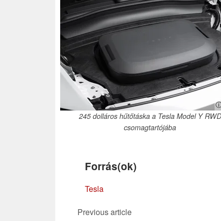
ⓘ
245 dolláros hűtőtáska a Tesla Model Y RW
csomagtartójába
Forrás(ok)
Tesla
Previous article