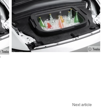
ⓘ Tesla
 Tesla
D
Next article