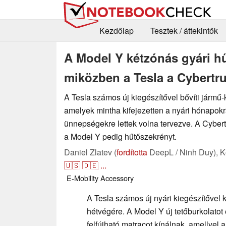
Kezdőlap
Tesztek / áttekintők
A Model Y kétzónás gyári hű
miközben a Tesla a Cybertruc
A Tesla számos új kiegészítővel bővíti jármű-k
amelyek mintha kifejezetten a nyári hónapokra
ünnepségekre lettek volna tervezve. A Cybert
a Model Y pedig hűtőszekrényt.
Daniel Zlatev (
fordította
DeepL / Ninh Duy),
K
🇺🇸
🇩🇪
...
E-Mobility
Accessory
A Tesla számos új nyári kiegészítővel ké
hétvégére. A Model Y új tetőburkolatot
felfújható matracot kínálnak, amellyel 