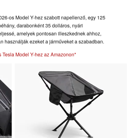
 2026-os Model Y-hez szabott napellenző, egy 125
néhány, darabonként 35 dolláros, nyári
 teljessé, amelyek pontosan illeszkednek ahhoz,
an használják ezeket a járműveket a szabadban.
-os Tesla Model Y-hez az Amazonon