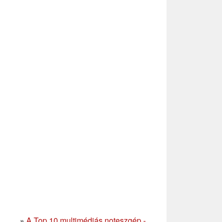
»
A Top 10 multimédiás noteszgép -