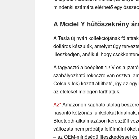
mindenki számára elérhető egy összec
A Model Y hűtőszekrény ár
A Tesla új nyári kollekciójának fő att
dolláros készülék, amelyet úgy tervezt
illeszkedjen, anélkül, hogy csökkenten
A fagyasztó a beépített 12 V-os aljzatró
szabályozható rekeszre van osztva, am
Celsius-fok) között állítható, így az eg
az ételeket melegen tarthatjuk.
Az
Amazonon kapható utólag beszerel
hasonló kétzónás funkciókat kínálnak,
Bluetooth-alkalmazáson keresztüli vezé
változata nem próbálja felülmúlni őket 
– az OEM-minőségű illeszkedéssel és 