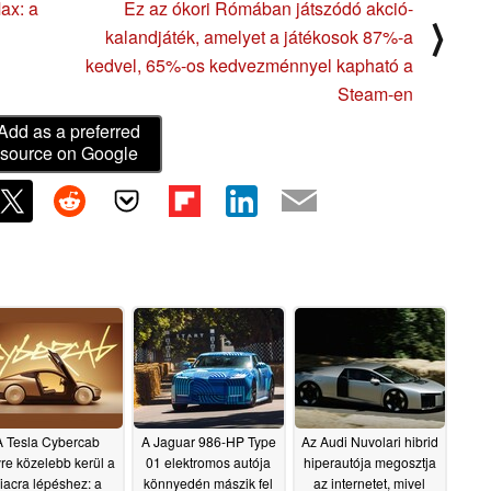
ax: a
Ez az ókori Rómában játszódó akció-
⟩
kalandjáték, amelyet a játékosok 87%-a
kedvel, 65%-os kedvezménnyel kapható a
Steam-en
Add as a preferred
source on Google
A Tesla Cybercab
A Jaguar 986-HP Type
Az Audi Nuvolari hibrid
re közelebb kerül a
01 elektromos autója
hiperautója megosztja
iacra lépéshez: a
könnyedén mászik fel
az internetet, mivel