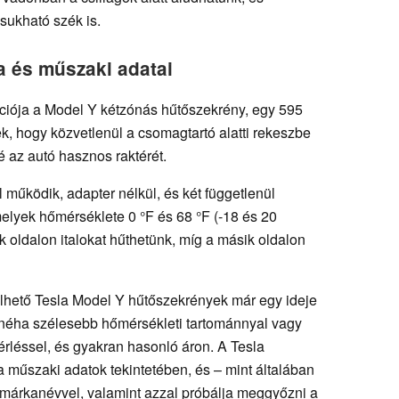
sukható szék is.
a és műszaki adatai
rakciója a Model Y kétzónás hűtőszekrény, egy 595
ek, hogy közvetlenül a csomagtartó alatti rekeszbe
é az autó hasznos raktérét.
l működik, adapter nélkül, és két függetlenül
elyek hőmérséklete 0 °F és 68 °F (-18 és 20
yik oldalon italokat hűthetünk, míg a másik oldalon
hető Tesla Model Y hűtőszekrények már egy ideje
 néha szélesebb hőmérsékleti tartománnyal vagy
rléssel, és gyakran hasonló áron. A Tesla
a műszaki adatok tekintetében, és – mint általában
márkanévvel, valamint azzal próbálja meggyőzni a