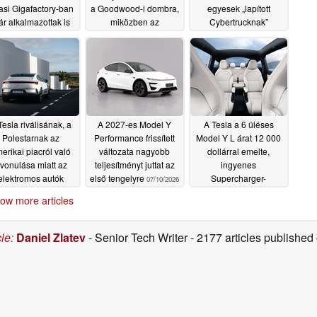
asi Gigafactory-ban
a Goodwood-i dombra,
egyesek „lapított
r alkalmazottak is
miközben az
Cybertrucknak”
róbálhatják, és több
autórajongók „gyors
nevezik
07/13/2026
nt 100 robotaxi áll
hűtőnek” nevezik
észen az üzembe
07/14/2026
elyezésre
07/14/2026
Tesla riválisának, a
A 2027-es Model Y
A Tesla a 6 üléses
Polestarnak az
Performance frissített
Model Y L árat 12 000
erikai piacról való
változata nagyobb
dollárral emelte,
ivonulása miatt az
teljesítményt juttat az
ingyenes
elektromos autók
első tengelyre
Supercharger-
07/10/2026
tulajdonosai attól
használattal és 8 000
ow more articles
tanak, hogy az autók
dollár értékű extrával
jraértékesítési ára
07/03/2026
uhan, és nem lesz
cle
:
Daniel Zlatev
- Senior Tech Writer
- 2177 articles publishe
szú távú támogatás
07/12/2026