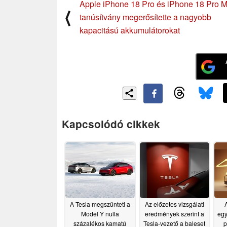
Apple iPhone 18 Pro és iPhone 18 Pro M
⟨
tanúsítvány megerősítette a nagyobb
kapacitású akkumulátorokat
Kapcsolódó cikkek
A Tesla megszünteti a
Az előzetes vizsgálati
Model Y nulla
eredmények szerint a
egy
százalékos kamatú
Tesla-vezető a baleset
p