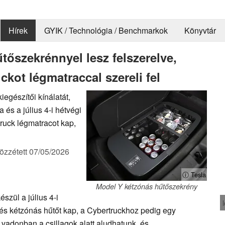
Hírek
GYIK / Technológia / Benchmarkok
Könyvtár
tőszekrénnyel lesz felszerelve,
kot légmatraccal szereli fel
iegészítői kínálatát,
 és a július 4-i hétvégi
ruck légmatracot kap,
özzétett
07/05/2026
ⓘ Tesla
Model Y kétzónás hűtőszekrény
szül a július 4-i
 és kétzónás hűtőt kap, a Cybertruckhoz pedig egy
a vadonban a csillagok alatt aludhatunk, és