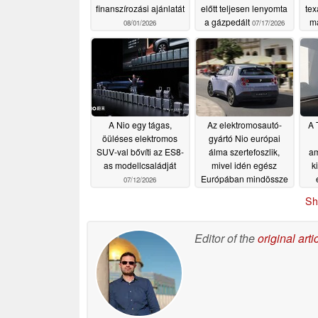
finanszírozási ajánlatát
előtt teljesen lenyomta
tex
a gázpedált
má
08/01/2026
07/17/2026
kip
mi
k
h
A Nio egy tágas,
Az elektromosautó-
A 
öüléses elektromos
gyártó Nio európai
SUV-val bővíti az ES8-
álma szertefoszlik,
am
as modellcsaládját
mivel idén egész
k
Európában mindössze
07/12/2026
45 autót regisztráltak
Sh
tar
07/12/2026
ú
z
Editor of the
original arti
hos