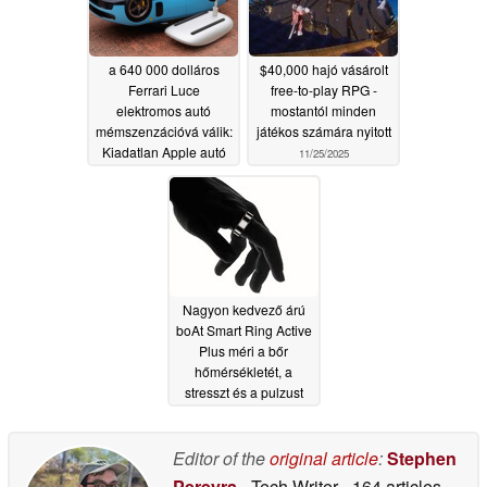
a 640 000 dolláros
$40,000 hajó vásárolt
Ferrari Luce
free-to-play RPG -
elektromos autó
mostantól minden
mémszenzációvá válik:
játékos számára nyitott
Kiadatlan Apple autó
11/25/2025
vagy varázsegér?
05/27/2026
Nagyon kedvező árú
boAt Smart Ring Active
Plus méri a bőr
hőmérsékletét, a
stresszt és a pulzust
06/20/2025
Editor of the
original article
:
Stephen
Pereyra
- Tech Writer
- 164 articles