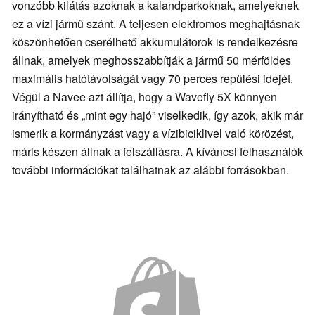
vonzóbb kilátás azoknak a kalandparkoknak, amelyeknek
ez a vízi jármű szánt. A teljesen elektromos meghajtásnak
köszönhetően cserélhető akkumulátorok is rendelkezésre
állnak, amelyek meghosszabbítják a jármű 50 mérföldes
maximális hatótávolságát vagy 70 perces repülési idejét.
Végül a Navee azt állítja, hogy a Wavefly 5X könnyen
irányítható és „mint egy hajó” viselkedik, így azok, akik már
ismerik a kormányzást vagy a vízibiciklivel való körözést,
máris készen állnak a felszállásra. A kíváncsi felhasználók
további információkat találhatnak az alábbi forrásokban.