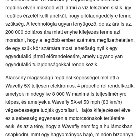
repülés elvén működő vízi jármű a víz felszínén siklik, így
repülés érzetét kelti anélkül, hogy pilótaengedélyre lenne
szükség. A technológia ugyan lenyűgöző, de az ára is az.
200 000 dolláros ára miatt enyhe kifejezés lenne azt
mondani, hogy a legtöbb ember számára megfizethetetlen,
de egy szűk kör számára most lehetőség nyílik egy
egyedülálló jármű előrendelésére, amely ugyanolyan
egyedülálló tulajdonságokkal rendelkezik.
Alacsony magasságú repülési képességei mellett a
Wavefly 5X teljesen elektromos. 4 propellerrel rendelkezik,
amelyek mindegyike 8 000 W maximális teljesítményre
képes, és amelyek a Wavefly 5X-et 53 mph (83 km/h)
végsebességre tudják gyorsítani. Hajós kifejezéssel élve
ez a sebesség egyenesen a motorcsónakok területére
esik, és az a tény, hogy a Wavefly nem fog a hullámokban
csapkodni, mint egy hagyományos hajó, minden bizonnyal