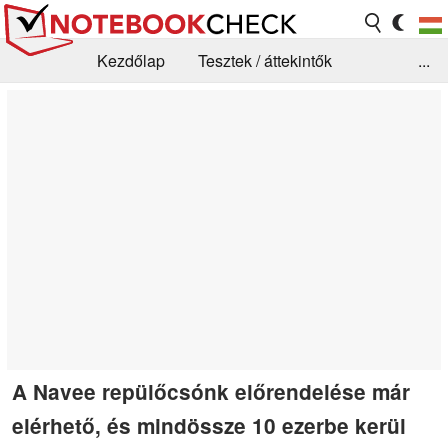
Kezdőlap
Tesztek / áttekintők
...
Hírek
GYIK / Technológia / Benchmarkok
Könyvtár
Kapcsolat
A Navee repülőcsónk előrendelése már
elérhető, és mindössze 10 ezerbe kerül