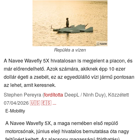
ⓘ Navee
Repülés a vízen
A Navee Wavefly 5X hivatalosan is megjelent a piacon, és
már előrendelhető. Azok számára, akiknek épp 10 ezer
dollár égeti a zsebét, ez az egyedülálló vízi jármű pontosan
az lehet, amit keresnek.
Stephen Pereyra (
fordította
DeepL / Ninh Duy),
Közzétett
07/04/2026
🇺🇸
🇪🇸
...
E-Mobility
A Navee Wavefly 5X, a maga nemében első repülő
motorcsónak, június eleji hivatalos bemutatása óta nagy
feltűnést keltett. Az alacsony magasságú földhatású