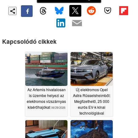
Kapcsolódó cikkek
Az Artemis hivatalosan
Új elektromos Opel
is üzembe helyezi az
Astra Rüsselsheimből:
elektromos vízszárnyas
Megfizethető, 25 000
kísérőhajókat
eurós EV-k kínai
06/29/2026
technológiával
fordulatot hoznak?
06/09/2026