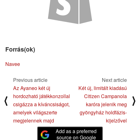
Forrás(ok)
Navee
Previous article
Next article
Az Ayaneo két új
Két új, limitált kiadású
hordozható játékkonzollal
Citizen Campanola
⟨
⟩
csigázza a kíváncsiságot,
karóra jelenik meg
amelyek világszerte
gyöngyház holdfázis-
megjelennek majd
kijelzővel
Add as a preferred
source on Google