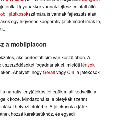
jelenik. Ugyanakkor vannak fejlesztés alatt álló
obil játékosok
számára is vannak fejlesztés alatt
atások egy ingyenes kooperatív játékmódot írnak le,
ak.
sz a mobilpiacon
okzatos, akcióorientált cím van készülőben. A
sok szerződéseket fogadnának el, mielőtt
lények
neken. Ahelyett, hogy
Geralt
vagy
Ciri
, a játékosok
 a narratív, egyjátékos jellegük miatt kedvelik, a
eik közé. Mindazonáltal a pletykák szerint
atákat helyezi előtérbe. A játékosok a játék
etnek hozzá karakterükhöz, és egyedi
.