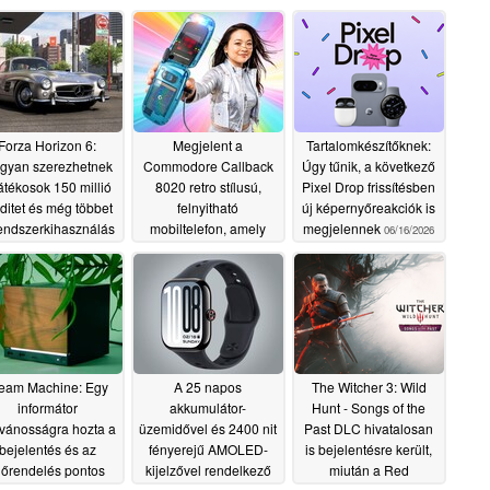
Forza Horizon 6:
Megjelent a
Tartalomkészítőknek:
gyan szerezhetnek
Commodore Callback
Úgy tűnik, a következő
játékosok 150 millió
8020 retro stílusú,
Pixel Drop frissítésben
ditet és még többet
felnyitható
új képernyőreakciók is
endszerkihasználás
mobiltelefon, amely
megjelennek
06/16/2026
nélkül
támogatja az „ Android
06/17/2026
” alkalmazásokat
06/16/2026
eam Machine: Egy
A 25 napos
The Witcher 3: Wild
informátor
akkumulátor-
Hunt - Songs of the
lvánosságra hozta a
üzemidővel és 2400 nit
Past DLC hivatalosan
bejelentés és az
fényerejű AMOLED-
is bejelentésre került,
lőrendelés pontos
kijelzővel rendelkező
miután a Red