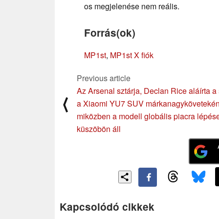
os megjelenése nem reális.
Forrás(ok)
MP1st
,
MP1st X fiók
Previous article
Az Arsenal sztárja, Declan Rice aláírta a
⟨
a Xiaomi YU7 SUV márkanagykövetekén
miközben a modell globális piacra lépés
küszöbön áll
Kapcsolódó cikkek