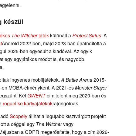
egjelenni.
 készül
tékos
The Witcher
játék
különáll a
Project Sirius
. A
t
Android 2022-ben, majd 2023-ban újraindította a
égül 2025-ben egyesült a kiadóval. Az egyik
at egy egyjátékos módot is, és nagyobb
a.
ltak ingyenes mobiljátékok.
A Battle Arena
2015-
OS-en MOBA-élményként. A 2021-es
Monster Slayer
megszűnt. Két
GWENT
cím jelent meg 2020-ban és
 a
roguelike kártyajátékok
rajongóinak.
kiadó
Scopely
állhat a legújabb kiszivárgott projekt
ött a céggel egy
The Witcher
vagy
. Májusban a CDPR megerősítette, hogy a cím 2026-