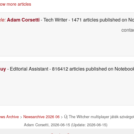
dőpontját
Vivo Watch GT 2
Launcher kiszivárgása
06/15/2026
ow more articles
hamarosan megjelenik
miatt a CD Projekt
Európában
kénytelen volt
06/15/2026
megmagyarázni a
cle
:
Adam Corsetti
- Tech Writer
- 1471 articles published on 
dolgot
05/27/2026
conta
Duy
- Editorial Assistant
- 816412 articles published on Notebo
ws Archive
>
Newsarchive 2026 06
> Új The Witcher multiplayer játék szivárgo
Adam Corsetti, 2026-06-15 (Update: 2026-06-15)