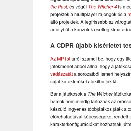
the Past
, és végül
The Witcher 4
is meg
projektek a multiplayer rajongók és a
m
álló projektek. A legfrissebb szivárogt
amelyből a konzolok esetleg kimaradn
A CDPR újabb kísérletet te
Az MP1st
arról számol be, hogy egy tit
játékmenet abból állna, hogy a játéko
vadászatát
a sorozatból ismert helyszí
saját karakterüket alakíthatják ki.
Bár a játékosok
a The Witcher
játékokat
harcok nem mindig tartoznak az erősség
készülő ingyenes többjátékos játék a cs
előrehaladtával képességeket rendelh
karakterkonfigurációkat hozhatnak létre