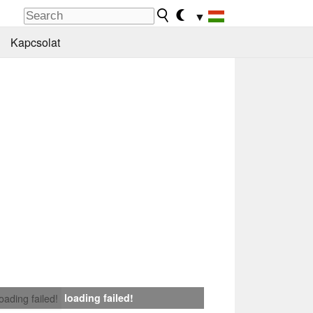
▼
Kapcsolat
loading failed!
loading failed!