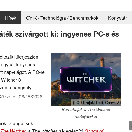
Hírek
GYIK / Technológia / Benchmarkok
Könyvtár
áték szivárgott ki: ingyenes PC-s és
kozik kiterjeszteni
, egy új, ingyenes
ott napvilágot. A PC-re
 Witcher 3
ezné a hangsúlyt.
Közzétett
06/15/2026
ⓘ CD Projekt Red, Canva AI
Bemutatják a The Witcher
mobiljátékot
ek rajongói sok
z
The Witcher
,
a The Witcher 3
kiegészítő
Songs of