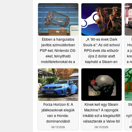
Ebben a hangulatos
„A ’90-es évek Dark
javítós szimulátorban
Souls-a”: Az old school
Ho
PSP-ket, Nintendo DS-
RPG évek óta először
a 
eket, felnyitható
újra 2 dollár alatt
kre
mobiltelefonokat és a
kapható a Steam-en
a r
2000-es évekbeli
06/17/2026
Akihabarában jellemző
retro kütyüket javíthatsz
06/20/2026
Forza Horizon 6: A
Kinek kell egy Steam
St
játékosoknak elegük
Machine? A rajongók
van a Honda-
inkább ezt a kiegészítőt
nyi
dominanciából
választanák a Valve-tól
e
06/15/2026
06/15/2026