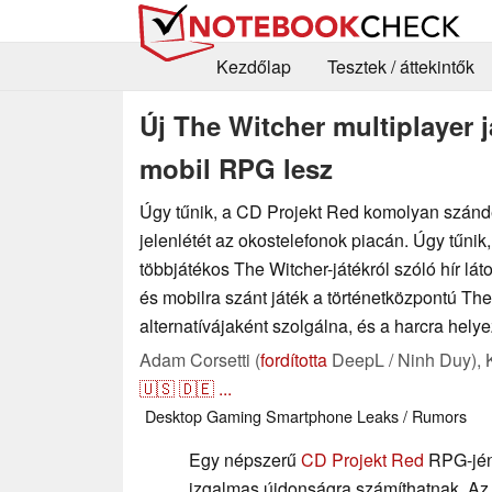
Kezdőlap
Tesztek / áttekintők
Új The Witcher multiplayer j
mobil RPG lesz
Úgy tűnik, a CD Projekt Red komolyan szándé
jelenlétét az okostelefonok piacán. Úgy tűnik
többjátékos The Witcher-játékról szóló hír lát
és mobilra szánt játék a történetközpontú The
alternatívájaként szolgálna, és a harcra hely
Adam Corsetti (
fordította
DeepL / Ninh Duy),
🇺🇸
🇩🇪
...
Desktop
Gaming
Smartphone
Leaks / Rumors
Egy népszerű
CD Projekt Red
RPG-jén
izgalmas újdonságra számíthatnak. A