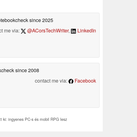
Notebookcheck
since 2025
ct me via:
@ACorsTechWriter
,
LinkedIn
okcheck
since 2008
contact me via:
Facebook
tt ki: ingyenes PC-s és mobil RPG lesz