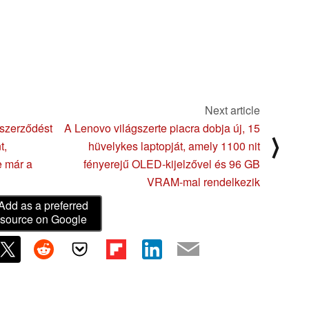
Next article
 szerződést
A Lenovo világszerte piacra dobja új, 15
⟩
t,
hüvelykes laptopját, amely 1100 nit
e már a
fényerejű OLED-kijelzővel és 96 GB
VRAM-mal rendelkezik
Add as a preferred
source on Google