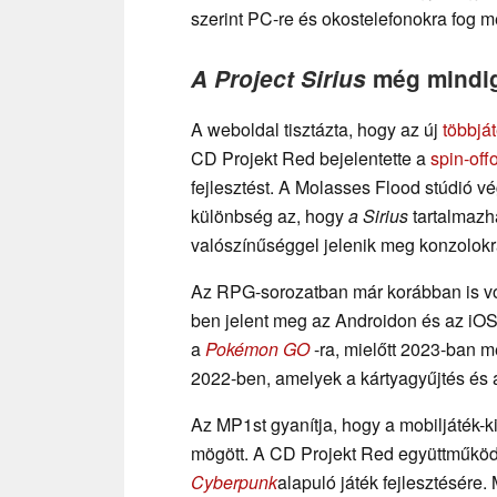
szerint PC-re és okostelefonokra fog m
A Project Sirius
még mindig
A weboldal tisztázta, hogy az új
többjá
CD Projekt Red bejelentette a
spin-offo
fejlesztést. A Molasses Flood stúdió v
különbség az, hogy
a Sirius
tartalmazh
valószínűséggel jelenik meg konzolokr
Az RPG-sorozatban már korábban is vo
ben jelent meg az Androidon és az i
a
Pokémon GO
-ra, mielőtt 2023-ban 
2022-ben, amelyek a kártyagyűjtés és
Az MP1st gyanítja, hogy a mobiljáték-
mögött. A CD Projekt Red együttműköd
Cyberpunk
alapuló játék fejlesztésére