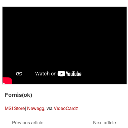
Forrás(ok)
MSI Store
|
Newegg
, via
VideoCardz
Previous article
Next article