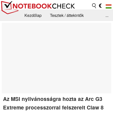
Kezdőlap
Tesztek / áttekintők
...
Hírek
GYIK / Technológia / Benchmarkok
Könyvtár
Kapcsolat
Az MSI nyilvánosságra hozta az Arc G3
Extreme processzorral felszerelt Claw 8