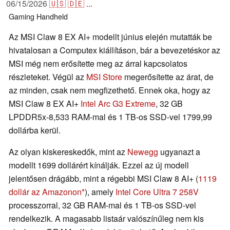
06/15/2026
🇺🇸
🇩🇪
...
Gaming
Handheld
Az MSI Claw 8 EX AI+ modellt június elején mutatták be
hivatalosan a Computex kiállításon, bár a bevezetéskor az
MSI még nem erősítette meg az árral kapcsolatos
részleteket. Végül az
MSI Store
megerősítette az árat, de
az minden, csak nem megfizethető. Ennek oka, hogy az
MSI Claw 8 EX AI+
Intel Arc G3 Extreme
, 32 GB
LPDDR5x-8,533 RAM-mal és 1 TB-os SSD-vel 1799,99
dollárba kerül.
Az olyan kiskereskedők, mint az
Newegg
ugyanazt a
modellt 1699 dollárért kínálják. Ezzel az új modell
jelentősen drágább, mint a régebbi MSI Claw 8 AI+ (
1119
dollár az Amazonon
), amely
Intel Core Ultra 7 258V
processzorral, 32 GB RAM-mal és 1 TB-os SSD-vel
rendelkezik. A magasabb listaár valószínűleg nem kis