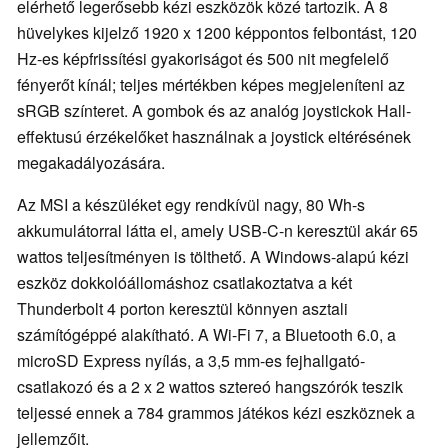
elérhető legerősebb kézi eszközök közé tartozik. A 8
hüvelykes kijelző 1920 x 1200 képpontos felbontást, 120
Hz-es képfrissítési gyakoriságot és 500 nit megfelelő
fényerőt kínál; teljes mértékben képes megjeleníteni az
sRGB színteret. A gombok és az analóg joystickok Hall-
effektusú érzékelőket használnak a joystick eltérésének
megakadályozására.
Az MSI a készüléket egy rendkívül nagy, 80 Wh-s
akkumulátorral látta el, amely USB-C-n keresztül akár 65
wattos teljesítményen is tölthető. A Windows-alapú kézi
eszköz dokkolóállomáshoz csatlakoztatva a két
Thunderbolt 4 porton keresztül könnyen asztali
számítógéppé alakítható. A Wi-Fi 7, a Bluetooth 6.0, a
microSD Express nyílás, a 3,5 mm-es fejhallgató-
csatlakozó és a 2 x 2 wattos sztereó hangszórók teszik
teljessé ennek a 784 grammos játékos kézi eszköznek a
jellemzőit.