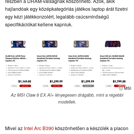
részben a DRAM-válságnak köszönhető. Azok, akik
hajlandóak egy középkategóriás játékos laptop árát fizetni
egy kézi játékkonzolért, legalább csúcsminőségű
specifikációkat kellene kapniuk.
ⓘ MSI
Az MSI Claw 8 EX AI+ lényegesen drágább, mint a régebbi
modellek.
Mivel az
Intel Arc B390
köszönhetően a készülék a piacon