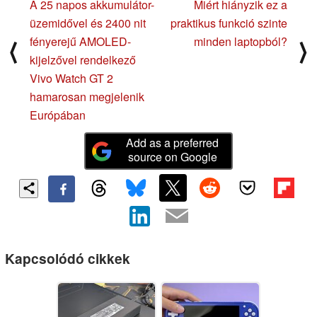
A 25 napos akkumulátor-
Miért hiányzik ez a
üzemidővel és 2400 nit
praktikus funkció szinte
fényerejű AMOLED-
minden laptopból?
⟨
⟩
kijelzővel rendelkező
Vivo Watch GT 2
hamarosan megjelenik
Európában
Add as a preferred
source on Google
Kapcsolódó cikkek