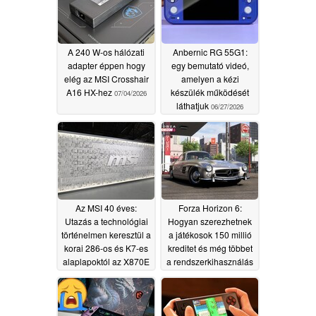
A 240 W-os hálózati
Anbernic RG 55G1:
adapter éppen hogy
egy bemutató videó,
elég az MSI Crosshair
amelyen a kézi
A16 HX-hez
készülék működését
07/04/2026
láthatjuk
06/27/2026
Az MSI 40 éves:
Forza Horizon 6:
Utazás a technológiai
Hogyan szerezhetnek
történelmen keresztül a
a játékosok 150 millió
korai 286-os és K7-es
kreditet és még többet
alaplapoktól az X870E
a rendszerkihasználás
Godlike, a Titan 18 HX
nélkül
06/17/2026
AI és a Claw 8 EX AI+
modellekig
06/22/2026