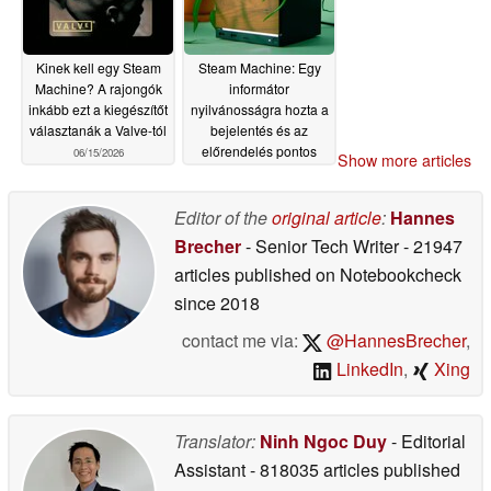
Kinek kell egy Steam
Steam Machine: Egy
Machine? A rajongók
informátor
inkább ezt a kiegészítőt
nyilvánosságra hozta a
választanák a Valve-tól
bejelentés és az
előrendelés pontos
06/15/2026
Show more articles
időpontját
06/15/2026
Editor of the
original article
:
Hannes
Brecher
- Senior Tech Writer
- 21947
articles published on Notebookcheck
since 2018
contact me via:
@HannesBrecher
,
LinkedIn
,
Xing
Translator:
Ninh Ngoc Duy
- Editorial
Assistant
- 818035 articles published