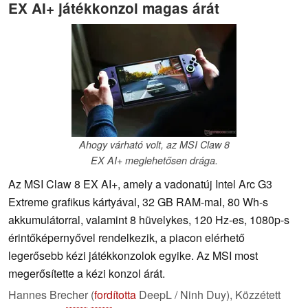
EX AI+ játékkonzol magas árát
Ahogy várható volt, az MSI Claw 8
EX AI+ meglehetősen drága.
Az MSI Claw 8 EX AI+, amely a vadonatúj Intel Arc G3
Extreme grafikus kártyával, 32 GB RAM-mal, 80 Wh-s
akkumulátorral, valamint 8 hüvelykes, 120 Hz-es, 1080p-s
érintőképernyővel rendelkezik, a piacon elérhető
legerősebb kézi játékkonzolok egyike. Az MSI most
megerősítette a kézi konzol árát.
Hannes Brecher (
fordította
DeepL / Ninh Duy),
Közzétett