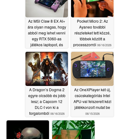
Az MSI Claw 8 EX AI+
Pocket Micro 2: Az
ára olyan magas, hogy
Ayaneo további
abból meg lehet venni
részleteket tett közzé,
egy RTX 5060-as
többek között a
játékos laptopot, és
processzorról
06/16/2026
még bőven maradna
pénz egy kézi konzolra
is
06/17/2026
A Dragon’s Dogma 2
Az OneXPlayer két új,
egyre olcsóbb és jobb
csúcskategóriás Intel
lesz; a Capcom 12
APU-val felszerelt kézi
DLC-t von ki a
játékkonzolt mutat be
forgalomból
06/16/2026
06/15/2026