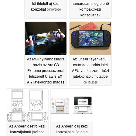
tól ihletett új kézi
hamarosan megjelenő
konzolját
kompakt kézi
06/19/2026
konzoljának
akkumulátor-
kapacitását
06/18/2026
Az MSI nyilvánosságra
Az OneXPlayer két új,
hozta az Arc G3
csúcskategóriás Intel
Extreme processzorral
APU-val felszerelt kézi
felszerelt Claw 8 EX
játékkonzolt mutat be
AI+ játékkonzol magas
06/15/2026
árát
06/15/2026
Az Anbernic retro kézi
Az Anbernic új kézi
konzoljainak javítása
konzoljai állítólag a