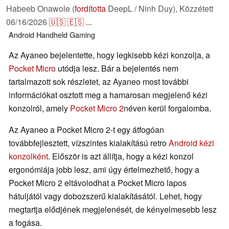
Habeeb Onawole (
fordította
DeepL / Ninh Duy),
Közzétett
06/16/2026
🇺🇸
🇪🇸
...
Android
Handheld
Gaming
Az Ayaneo bejelentette, hogy legkisebb kézi konzolja, a
Pocket Micro
utódja lesz. Bár a bejelentés nem
tartalmazott sok részletet, az Ayaneo most további
információkat osztott meg a hamarosan megjelenő kézi
konzolról, amely
Pocket Micro 2
néven kerül forgalomba.
Az Ayaneo a Pocket Micro 2-t egy átfogóan
továbbfejlesztett, vízszintes kialakítású retro
Android kézi
konzolként
. Először is azt állítja, hogy a kézi konzol
ergonómiája jobb lesz, ami úgy értelmezhető, hogy a
Pocket Micro 2 eltávolodhat a Pocket Micro lapos
hátuljától vagy dobozszerű kialakításától. Lehet, hogy
megtartja elődjének megjelenését, de kényelmesebb lesz
a fogása.