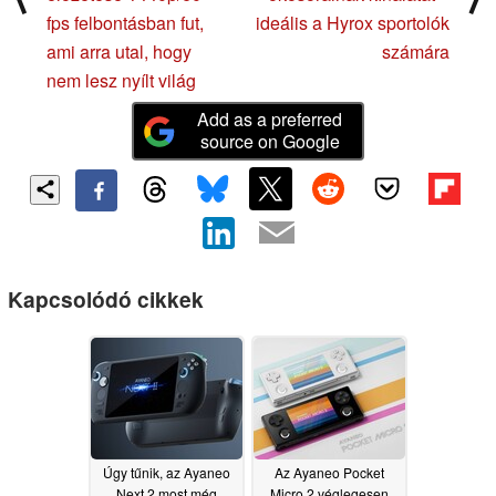
fps felbontásban fut,
ideális a Hyrox sportolók
ami arra utal, hogy
számára
nem lesz nyílt világ
Add as a preferred
source on Google
Kapcsolódó cikkek
Úgy tűnik, az Ayaneo
Az Ayaneo Pocket
Next 2 most még
Micro 2 véglegesen