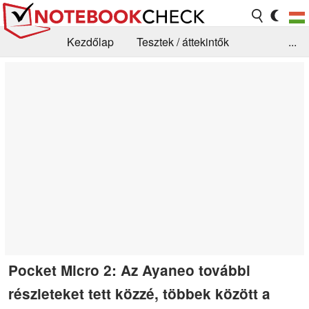
Kezdőlap
Tesztek / áttekintők
...
Hírek
GYIK / Technológia / Benchmarkok
Könyvtár
Kapcsolat
Pocket Micro 2: Az Ayaneo további
részleteket tett közzé, többek között a