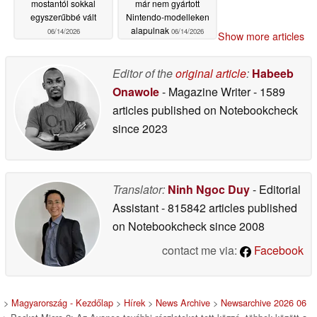
mostantól sokkal
már nem gyártott
egyszerűbbé vált
Nintendo-modelleken
alapulnak
06/14/2026
06/14/2026
Show more articles
Editor of the
original article
:
Habeeb
Onawole
- Magazine Writer
- 1589
articles published on Notebookcheck
since 2023
Translator:
Ninh Ngoc Duy
- Editorial
Assistant
- 815842 articles published
on Notebookcheck
since 2008
contact me via:
Facebook
>
Magyarország - Kezdőlap
>
Hírek
>
News Archive
>
Newsarchive 2026 06