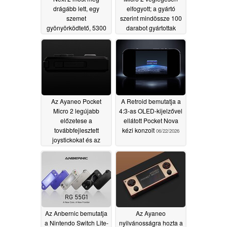
drágább lett, egy
elfogyott; a gyártó
szemet
szerint mindössze 100
gyönyörködtető, 5300
darabot gyártottak
dolláros
belőle
06/28/2026
konfigurációval.
07/21/2026
Az Ayaneo Pocket
A Retroid bemutatja a
Micro 2 legújabb
4:3-as OLED-kijelzővel
előzetese a
ellátott Pocket Nova
továbbfejlesztett
kézi konzolt
06/22/2026
joystickokat és az
ergonómikus
kialakítást mutatja be
06/23/2026
Az Anbernic bemutatja
Az Ayaneo
a Nintendo Switch Lite-
nyilvánosságra hozta a