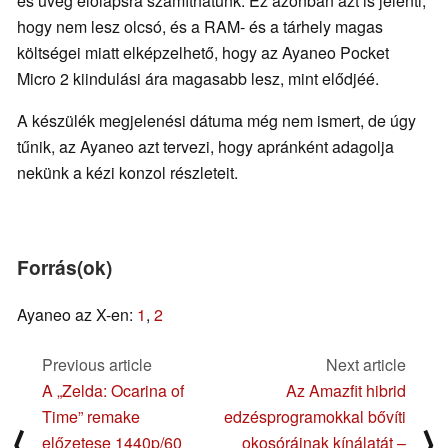
és üveg előlapsra számíthatunk. Ez azonban azt is jelenti,
hogy nem lesz olcsó, és a RAM- és a tárhely magas
költségei miatt elképzelhető, hogy az Ayaneo Pocket
Micro 2 kiindulási ára magasabb lesz, mint elődjéé.
A készülék megjelenési dátuma még nem ismert, de úgy
tűnik, az Ayaneo azt tervezi, hogy apránként adagolja
nekünk a kézi konzol részleteit.
Forrás(ok)
Ayaneo az X-en:
1
,
2
Previous article
Next article
A „Zelda: Ocarina of
Az Amazfit hibrid
Time” remake
edzésprogramokkal bővíti
⟨
⟩
előzetese 1440p/60
okosóráinak kínálatát –