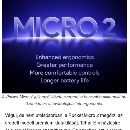
A Pocket Micro 2 jellemzői között szerepel a hosszabb akkumulátor-
üzemidő és a továbbfejlesztett ergonómia.
Végül, de nem utolsósorban: a Pocket Micro 2 megőrzi az
eredeti modell prémium kialakítását. Tehát fém háztestre