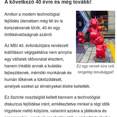
A következő 40 évre és még tovább!
Amikor a modern technológiai
fejlődés ütemében még fél év is
korszakosnak tűnik, 40 év egy
örökkévalóságnak számít.
Az MSI 40. évfordulójára rendezett
kiállításon végigsétálva nem annyira
egy vállalati idővonalat éreztem,
hanem inkább annak a kutatás-
Ez egy remek túra volt,
rengeteg tanulsággal!
fejlesztésnek, mérnöki munkának és
humán tőkének a tükröződését,
amelyek ezeket az élményeket életre keltették.
Ez őszinte nosztalgiát keltett bennem a technológiai
diskurzus fejlődése iránt, emlékeztetve minket a régi idők
irigylésre méltó kütyüire, valamint azokra a játékokra és