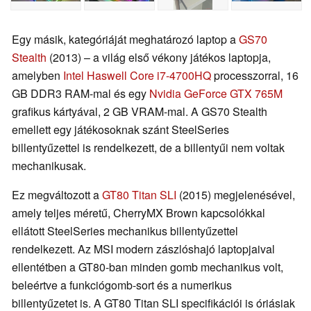
Egy másik, kategóriáját meghatározó laptop a
GS70
Stealth
(2013) – a világ első vékony játékos laptopja,
amelyben
Intel Haswell Core i7-4700HQ
processzorral, 16
GB DDR3 RAM-mal és egy
Nvidia GeForce GTX 765M
grafikus kártyával, 2 GB VRAM-mal. A GS70 Stealth
emellett egy játékosoknak szánt SteelSeries
billentyűzettel is rendelkezett, de a billentyűi nem voltak
mechanikusak.
Ez megváltozott a
GT80 Titan SLI
(2015) megjelenésével,
amely teljes méretű, CherryMX Brown kapcsolókkal
ellátott SteelSeries mechanikus billentyűzettel
rendelkezett. Az MSI modern zászlóshajó laptopjaival
ellentétben a GT80-ban minden gomb mechanikus volt,
beleértve a funkciógomb-sort és a numerikus
billentyűzetet is. A GT80 Titan SLI specifikációi is óriásiak