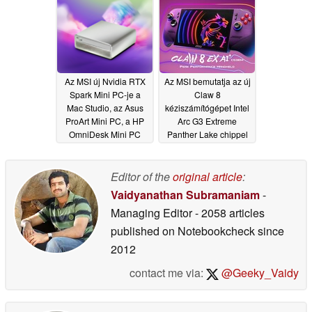
Az MSI új Nvidia RTX
Az MSI bemutatja az új
Spark Mini PC-je a
Claw 8
Mac Studio, az Asus
kéziszámítógépet Intel
ProArt Mini PC, a HP
Arc G3 Extreme
OmniDesk Mini PC
Panther Lake chippel
riválisai közé tartozik
06/01/2026
06/02/2026
Editor of the
original article
:
Vaidyanathan Subramaniam
-
Managing Editor
- 2058 articles
published on Notebookcheck
since
2012
contact me via:
@Geeky_Vaidy