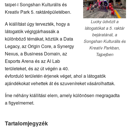
taipei-i Songshan Kulturális és
Kreatív Park 5. raktárépületében.
Lucky üdvözli a
A kiállítást úgy tervezték, hogy a
látogatókat a 5. raktár
látogatók végigjárhassák a
bejáratánál, a
különböző témákat, köztük a Data
Songshan Kulturális és
Legacy, az Origin Core, a Synergy
Kreatív Parkban,
Nexus, a Business Domain, az
Tajpejben
Esports Arena és az AI Lab
területeket, és az út végén a 40.
évforduló területén érjenek véget, ahol a látogatók
ajándékokat vehettek át és szuveníreket vásárolhattak.
Íme néhány kiállítási elem, amely különösen megragadta
a figyelmemet.
Tartalomjegyzék