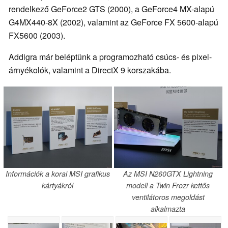
rendelkező GeForce2 GTS (2000), a GeForce4 MX-alapú
G4MX440-8X (2002), valamint az GeForce FX 5600-alapú
FX5600 (2003).
Addigra már beléptünk a programozható csúcs- és pixel-
árnyékolók, valamint a DirectX 9 korszakába.
Információk a korai MSI grafikus
Az MSI N260GTX Lightning
kártyákról
modell a Twin Frozr kettős
ventilátoros megoldást
alkalmazta