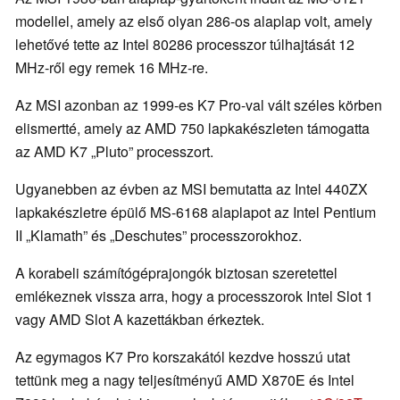
modellel, amely az első olyan 286-os alaplap volt, amely
lehetővé tette az Intel 80286 processzor túlhajtását 12
MHz-ről egy remek 16 MHz-re.
Az MSI azonban az 1999-es K7 Pro-val vált széles körben
elismertté, amely az AMD 750 lapkakészleten támogatta
az AMD K7 „Pluto” processzort.
Ugyanebben az évben az MSI bemutatta az Intel 440ZX
lapkakészletre épülő MS-6168 alaplapot az Intel Pentium
II „Klamath” és „Deschutes” processzorokhoz.
A korabeli számítógéprajongók biztosan szeretettel
emlékeznek vissza arra, hogy a processzorok Intel Slot 1
vagy AMD Slot A kazettákban érkeztek.
Az egymagos K7 Pro korszakától kezdve hosszú utat
tettünk meg a nagy teljesítményű AMD X870E és Intel