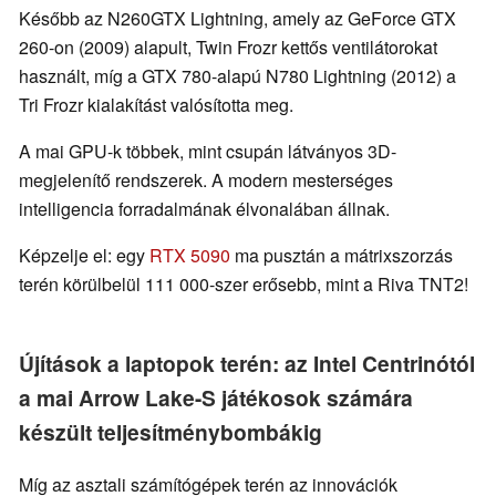
Később az N260GTX Lightning, amely az GeForce GTX
260-on (2009) alapult, Twin Frozr kettős ventilátorokat
használt, míg a GTX 780-alapú N780 Lightning (2012) a
Tri Frozr kialakítást valósította meg.
A mai GPU-k többek, mint csupán látványos 3D-
megjelenítő rendszerek. A modern mesterséges
intelligencia forradalmának élvonalában állnak.
Képzelje el: egy
RTX 5090
ma pusztán a mátrixszorzás
terén körülbelül 111 000-szer erősebb, mint a Riva TNT2!
Újítások a laptopok terén: az Intel Centrinótól
a mai Arrow Lake-S játékosok számára
készült teljesítménybombákig
Míg az asztali számítógépek terén az innovációk