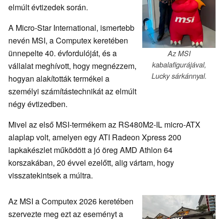
elmúlt évtizedek során.
A Micro-Star International, ismertebb
nevén MSI, a Computex keretében
ünnepelte 40. évfordulóját, és a
Az MSI
kabalafigurájával,
vállalat meghívott, hogy megnézzem,
Lucky sárkánnyal.
hogyan alakították termékei a
személyi számítástechnikát az elmúlt
négy évtizedben.
Mivel az első MSI-termékem az RS480M2-IL micro-ATX
alaplap volt, amelyen egy ATI Radeon Xpress 200
lapkakészlet működött a jó öreg AMD Athlon 64
korszakában, 20 évvel ezelőtt, alig vártam, hogy
visszatekintsek a múltra.
Az MSI a Computex 2026 keretében
szervezte meg ezt az eseményt a