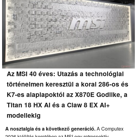
Az MSI 40 éves: Utazás a technológiai
történelmen keresztül a korai 286-os és
K7-es alaplapoktól az X870E Godlike, a
Titan 18 HX AI és a Claw 8 EX AI+
modellekig
A nosztalgia és a következő generáció.
A Computex
2026 kiállítás keretében az MSI egy retrospektív