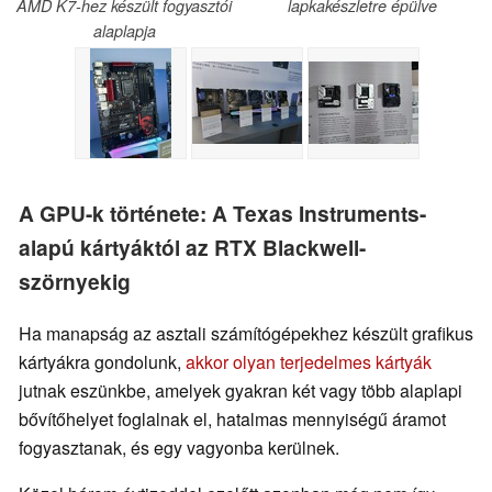
AMD K7-hez készült fogyasztói
lapkakészletre épülve
alaplapja
A GPU-k története: A Texas Instruments-
alapú kártyáktól az RTX Blackwell-
szörnyekig
Ha manapság az asztali számítógépekhez készült grafikus
kártyákra gondolunk,
akkor olyan terjedelmes kártyák
jutnak eszünkbe, amelyek gyakran két vagy több alaplapi
bővítőhelyet foglalnak el, hatalmas mennyiségű áramot
fogyasztanak, és egy vagyonba kerülnek.