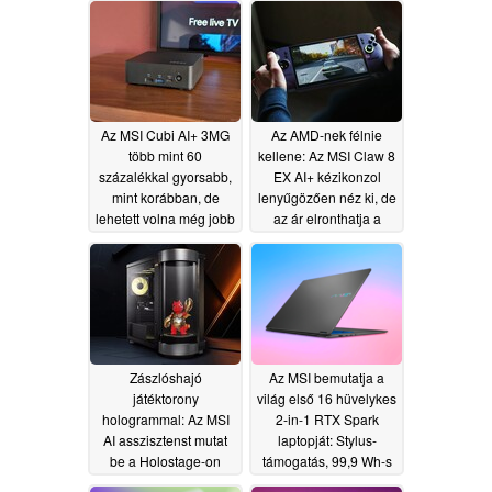
Az MSI Cubi AI+ 3MG
Az AMD-nek félnie
több mint 60
kellene: Az MSI Claw 8
százalékkal gyorsabb,
EX AI+ kézikonzol
mint korábban, de
lenyűgözően néz ki, de
lehetett volna még jobb
az ár elronthatja a
is
szórakozást
06/04/2026
06/03/2026
Zászlóshajó
Az MSI bemutatja a
játéktorony
világ első 16 hüvelykes
hologrammal: Az MSI
2-in-1 RTX Spark
AI asszisztenst mutat
laptopját: Stylus-
be a Holostage-on
támogatás, 99,9 Wh-s
akkumulátor
06/02/2026
06/02/2026