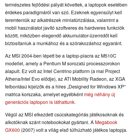
természetes fejlődési pályát követtek, a laptopok esetében
érdekes paradigmáról van szó. Ezeknek egyensúlyt kell
teremteniük az alkatrészek miniatürizálása, valamint a
mobil használatot javító szoftveres és hardveres funkciók
között, miközben elegendő akkumulátor-üzemidőt kell
biztosítaniuk a munkához és a szórakozáshoz egyaránt.
Az MSI 2004-ben lépett be a laptop-piacra az M510C
modellel, amely a Pentium M sorozatú processzorokon
alapult. Ez volt az Intel Centrino platform (a mai Project
Athena/Intel Evo elődje), az ATI Mobility Radeon, az XGA
felbontású kijelzők és a híres „Designed for Windows XP”
matrica korszaka, amelyet egyébként
még néhány új
generációs laptopon is láthattunk.
Végül az MSI elkezdett csúcskategóriás játékosoknak és
alkotóknak szánt notebookokat gyártani. A
Megabook
GX600
(2007) volt a világ első túlhúzható játékos laptopja.