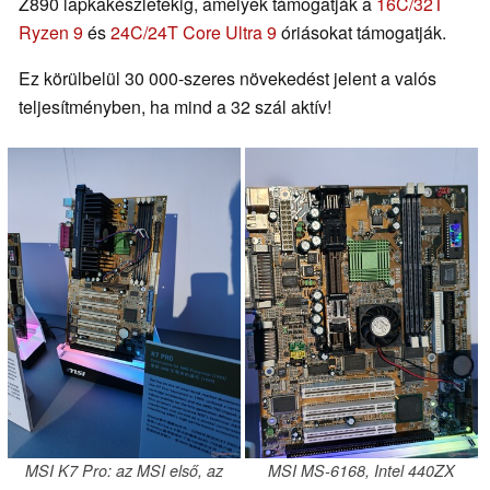
Z890 lapkakészletekig, amelyek támogatják a
16C/32T
Ryzen 9
és
24C/24T Core Ultra 9
óriásokat támogatják.
Ez körülbelül 30 000-szeres növekedést jelent a valós
teljesítményben, ha mind a 32 szál aktív!
MSI K7 Pro: az MSI első, az
MSI MS-6168, Intel 440ZX