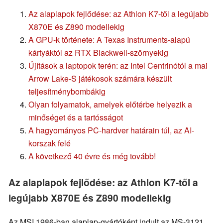
Az alaplapok fejlődése: az Athlon K7-től a legújabb
X870E és Z890 modellekig
A GPU-k története: A Texas Instruments-alapú
kártyáktól az RTX Blackwell-szörnyekig
Újítások a laptopok terén: az Intel Centrinótól a mai
Arrow Lake-S játékosok számára készült
teljesítménybombákig
Olyan folyamatok, amelyek előtérbe helyezik a
minőséget és a tartósságot
A hagyományos PC-hardver határain túl, az AI-
korszak felé
A következő 40 évre és még tovább!
Az alaplapok fejlődése: az Athlon K7-től a
legújabb X870E és Z890 modellekig
Az MSI 1986-ban alaplap-gyártóként indult az MS-3121