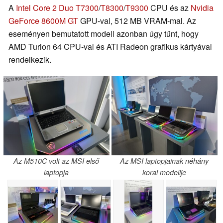
A
Intel Core 2 Duo T7300
/
T8300
/
T9300
CPU és az
Nvidia
GeForce 8600M GT
GPU-val, 512 MB VRAM-mal. Az
eseményen bemutatott modell azonban úgy tűnt, hogy
AMD Turion 64 CPU-val és ATI Radeon grafikus kártyával
rendelkezik.
Az M510C volt az MSI első
Az MSI laptopjainak néhány
laptopja
korai modellje