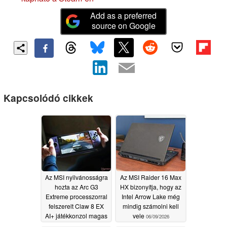
Add as a preferred
source on Google
Kapcsolódó cikkek
Az MSI nyilvánosságra
Az MSI Raider 16 Max
hozta az Arc G3
HX bizonyítja, hogy az
Extreme processzorral
Intel Arrow Lake még
felszerelt Claw 8 EX
mindig számolni kell
AI+ játékkonzol magas
vele
06/09/2026
árát
06/15/2026