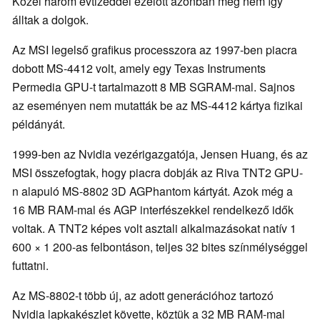
Közel három évtizeddel ezelőtt azonban még nem így
álltak a dolgok.
Az MSI legelső grafikus processzora az 1997-ben piacra
dobott MS-4412 volt, amely egy Texas Instruments
Permedia GPU-t tartalmazott 8 MB SGRAM-mal. Sajnos
az eseményen nem mutatták be az MS-4412 kártya fizikai
példányát.
1999-ben az Nvidia vezérigazgatója, Jensen Huang, és az
MSI összefogtak, hogy piacra dobják az Riva TNT2 GPU-
n alapuló MS-8802 3D AGPhantom kártyát. Azok még a
16 MB RAM-mal és AGP interfészekkel rendelkező idők
voltak. A TNT2 képes volt asztali alkalmazásokat natív 1
600 × 1 200-as felbontáson, teljes 32 bites színmélységgel
futtatni.
Az MS-8802-t több új, az adott generációhoz tartozó
Nvidia lapkakészlet követte, köztük a 32 MB RAM-mal