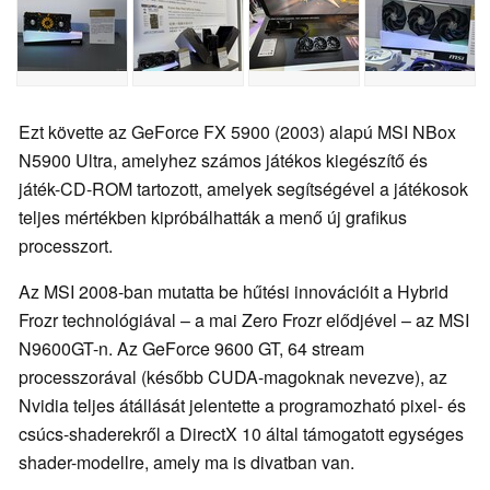
Ezt követte az GeForce FX 5900 (2003) alapú MSI NBox
N5900 Ultra, amelyhez számos játékos kiegészítő és
játék-CD-ROM tartozott, amelyek segítségével a játékosok
teljes mértékben kipróbálhatták a menő új grafikus
processzort.
Az MSI 2008-ban mutatta be hűtési innovációit a Hybrid
Frozr technológiával – a mai Zero Frozr elődjével – az MSI
N9600GT-n. Az GeForce 9600 GT, 64 stream
processzorával (később CUDA-magoknak nevezve), az
Nvidia teljes átállását jelentette a programozható pixel- és
csúcs-shaderekről a DirectX 10 által támogatott egységes
shader-modellre, amely ma is divatban van.