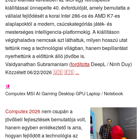
kiállítással ünnepelte 40. évfordulóját, amely bemutatta a
vállalat fejlődését a korai Intel 286-os és AMD K7-es
alaplapoktól a modern, csúcskategóriás játék- és
mesterséges intelligencia-platformokig. A kiállításon
végighaladva nemcsak azt láthattuk, milyen hosszú utat
tettünk meg a technológiai világban, hanem bepillantást
nyerhettünk a előttünk álló jövőbe is.
Vaidyanathan Subramaniam (
fordította
DeepL / Ninh Duy)
Közzétett
06/22/2026
🇺🇸
🇪🇸
...
Computex
MSI
AI
Gaming
Desktop
GPU
Laptop / Notebook
Computex 2026
nem csupán a
jövőbeli fejlesztések bemutatója volt,
hanem egyben emlékeztető is arra,
hogyan fejlődött a technológia az