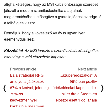
aligha kétséges, hogy az MSI kulcsfontosságú szerepet
játszott a modern számítástechnika alapjainak
megteremtésében, elősegítve a gyors fejlődést az edge-től
a felhőig és vissza.
Reméljük, hogy a következő 40 év is ugyanilyen
eseménydús lesz.
Közzététel
: Az MSI fedezte a szerző szállásköltségeit az
eseményen való részvétele kapcsán.
Previous article
Next article
Ez a stratégiai RPG,
„Szupererőszakos”: A
amelyet a játékosok
96%-ban pozitív
⟨
⟩
87%-a kedvel, jelenleg
értékeléseket kapott indie-
75%-os
siker ára a Steam-en
kedvezménnyel
először esett 1 dollár alá
kapható a Steam-en