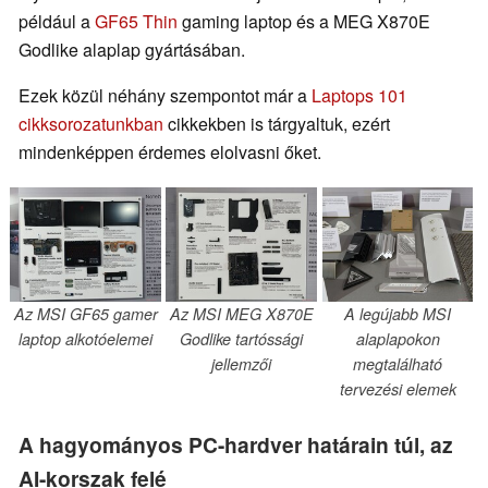
például a
GF65 Thin
gaming laptop és a MEG X870E
Godlike alaplap gyártásában.
Ezek közül néhány szempontot már a
Laptops 101
cikksorozatunkban
cikkekben is tárgyaltuk, ezért
mindenképpen érdemes elolvasni őket.
Az MSI GF65 gamer
Az MSI MEG X870E
A legújabb MSI
laptop alkotóelemei
Godlike tartóssági
alaplapokon
jellemzői
megtalálható
tervezési elemek
A hagyományos PC-hardver határain túl, az
AI-korszak felé