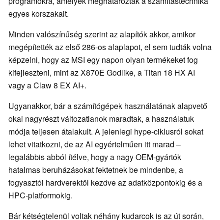
programokra, amelyek meghatározták a számítástechnika
egyes korszakait.
Minden valószínűség szerint az alapítók akkor, amikor
megépítették az első 286-os alaplapot, el sem tudták volna
képzelni, hogy az MSI egy napon olyan termékeket fog
kifejleszteni, mint az X870E Godlike, a Titan 18 HX AI
vagy a Claw 8 EX AI+.
Ugyanakkor, bár a számítógépek használatának alapvető
okai nagyrészt változatlanok maradtak, a használatuk
módja teljesen átalakult. A jelenlegi hype-ciklusról sokat
lehet vitatkozni, de az AI egyértelműen itt marad –
legalábbis abból ítélve, hogy a nagy OEM-gyártók
hatalmas beruházásokat fektetnek be mindenbe, a
fogyasztói hardverektől kezdve az adatközpontokig és a
HPC-platformokig.
Bár kétségtelenül voltak néhány kudarcok is az út során,