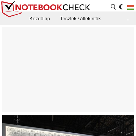
Kezdőlap
Tesztek / áttekintők
...
Hírek
GYIK / Technológia / Benchmarkok
Könyvtár
Kapcsolat