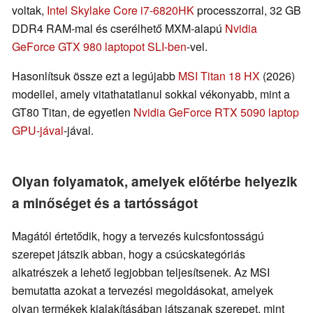
voltak,
Intel Skylake Core i7-6820HK
processzorral, 32 GB
DDR4 RAM-mal és cserélhető MXM-alapú
Nvidia
GeForce GTX 980 laptopot SLI-ben
-vel.
Hasonlítsuk össze ezt a legújabb
MSI Titan 18 HX
(2026)
modellel, amely vitathatatlanul sokkal vékonyabb, mint a
GT80 Titan, de egyetlen
Nvidia GeForce RTX 5090 laptop
GPU-jával
-jával.
Olyan folyamatok, amelyek előtérbe helyezik
a minőséget és a tartósságot
Magától értetődik, hogy a tervezés kulcsfontosságú
szerepet játszik abban, hogy a csúcskategóriás
alkatrészek a lehető legjobban teljesítsenek. Az MSI
bemutatta azokat a tervezési megoldásokat, amelyek
olyan termékek kialakításában játszanak szerepet, mint