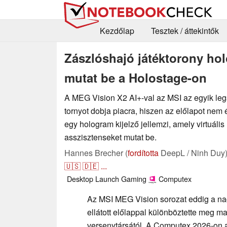
Kezdőlap
Tesztek / áttekintők
Zászlóshajó játéktorony ho
mutat be a Holostage-on
A MEG Vision X2 AI+-val az MSI az egyik le
tornyot dobja piacra, hiszen az előlapot nem
egy hologram kijelző jellemzi, amely virtuális 
asszisztenseket mutat be.
Hannes Brecher (
fordította
DeepL / Ninh Duy
🇺🇸
🇩🇪
...
Desktop
Launch
Gaming
Computex
Az MSI MEG Vision sorozat eddig a na
ellátott előlappal különböztette meg m
versenytársától. A Computex 2026-on a