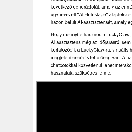
következő generációját, amely az érint
úgynevezett "AI Holostage" alapfelszer
házon belüli AI-asszisztensét, amely eg
Hogy mennyire hasznos a LuckyClaw, a
AI asszisztens még az időjárásról sem
korlátozódik a LuckyClaw-ra; virtuális
megjelenítésére is lehetőség van. A h
chatbotokkal közvetlenül lehet interak
használata szükséges lenne.