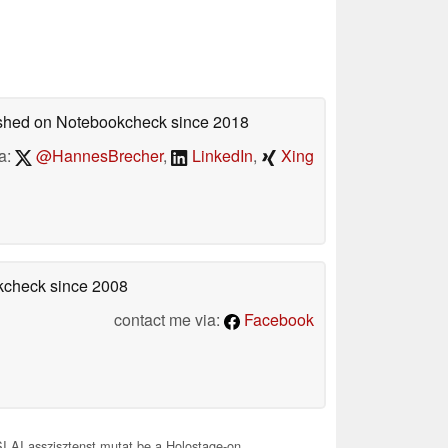
lished on Notebookcheck
since 2018
a:
@HannesBrecher
,
LinkedIn
,
Xing
okcheck
since 2008
contact me via:
Facebook
I AI asszisztenst mutat be a Holostage-on