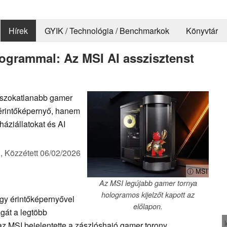
Hírek
GYIK / Technológia / Benchmarkok
Könyvtár
logrammal: Az MSI AI asszisztenst
gszokatlanabb gamer
 érintőképernyő, hanem
háziállatokat és AI
),
Közzétett
06/02/2026
ⓘ MSI
Az MSI legújabb gamer tornya
hologramos kijelzőt kapott az
gy érintőképernyővel
előlapon.
agát a legtöbb
z MSI bejelentette a zászlóshajó gamer torony