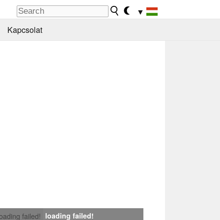
▼
Kapcsolat
loading failed!
loading failed!