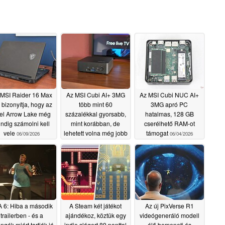
 MSI Raider 16 Max
Az MSI Cubi AI+ 3MG
Az MSI Cubi NUC AI+
bizonyítja, hogy az
több mint 60
3MG apró PC
tel Arrow Lake még
százalékkal gyorsabb,
hatalmas, 128 GB
ndig számolni kell
mint korábban, de
cserélhető RAM-ot
vele
lehetett volna még jobb
támogat
06/09/2026
06/04/2026
is
06/04/2026
 6: Hiba a második
A Steam két játékot
Az új PixVerse R1
trailerben - és a
ajándékoz, köztük egy
videógeneráló modell
ngók miért tartják jó
indie slágert 89 ponttal
élő bemeneti és