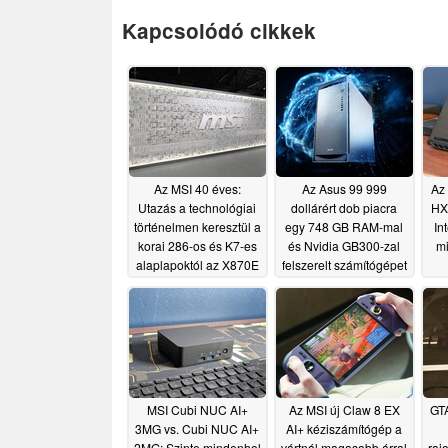
Kapcsolódó cikkek
Az MSI 40 éves:
Az Asus 99 999
Az
Utazás a technológiai
dollárért dob piacra
HX 
történelmen keresztül a
egy 748 GB RAM-mal
In
korai 286-os és K7-es
és Nvidia GB300-zal
mi
alaplapoktól az X870E
felszerelt számítógépet
Godlike, a Titan 18 HX
06/16/2026
AI és a Claw 8 EX AI+
modellekig
06/22/2026
MSI Cubi NUC AI+
Az MSI új Claw 8 EX
GTA
3MG vs. Cubi NUC AI+
AI+ kéziszámítógép a
2MG: Szinte mindenhol
vártnál magasabb árral
rajo