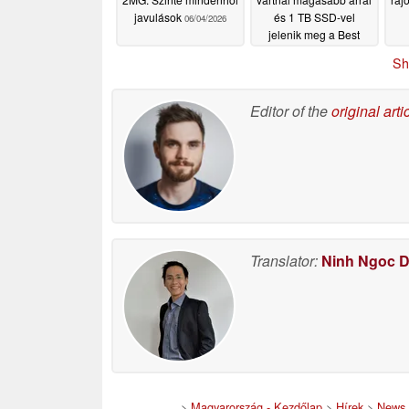
javulások
és 1 TB SSD-vel
06/04/2026
jelenik meg a Best
Buy-on
06/03/2026
Sh
Editor of the
original arti
Translator:
Ninh Ngoc 
>
Magyarország - Kezdőlap
>
Hírek
>
News 