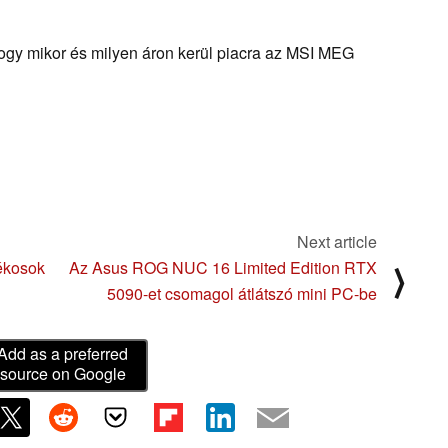
ogy mikor és milyen áron kerül piacra az MSI MEG
Next article
tékosok
Az Asus ROG NUC 16 Limited Edition RTX
⟩
5090-et csomagol átlátszó mini PC-be
Add as a preferred
source on Google