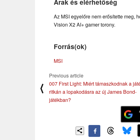
Árak és elérhetőség
Az MSI egyelőre nem erősítette meg, h
Vision X2 AI+ gamer torony.
Forrás(ok)
MSI
Previous article
007 First Light: Miért támaszkodnak a já
⟨
ritkán a lopakodásra az új James Bond-
játékban?