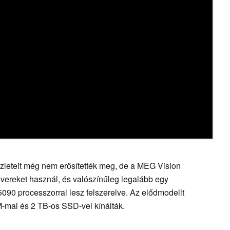
zleteit még nem erősítették meg, de a MEG Vision
dvereket használ, és valószínűleg legalább egy
90 processzorral lesz felszerelve. Az elődmodellt
M-mal és 2 TB-os SSD-vel kínálták.