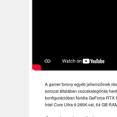
A gamer torony egyéb jellemzőinek rés
sorozat általában csúcskategóriás har
konfigurációban Nvidia GeForce RTX 50
Intel Core Ultra 9 285K-val, 64 GB RA