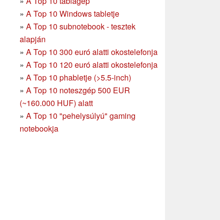
»
A Top 10 táblagép
»
A Top 10 Windows tabletje
»
A Top 10 subnotebook - tesztek
alapján
»
A Top 10 300 euró alatti okostelefonja
»
A Top 10 120 euró alatti okostelefonja
»
A Top 10 phabletje (>5.5-inch)
»
A Top 10 noteszgép 500 EUR
(~160.000 HUF) alatt
»
A Top 10 "pehelysúlyú" gaming
notebookja