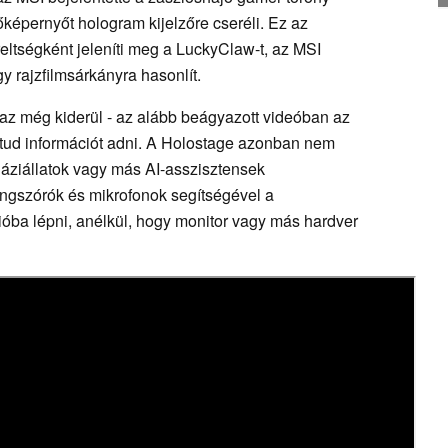
őképernyőt hologram kijelzőre cseréli. Ez az
eltségként jeleníti meg a LuckyClaw-t, az MSI
y rajzfilmsárkányra hasonlít.
z még kiderül - az alább beágyazott videóban az
 tud információt adni. A Holostage azonban nem
 háziállatok vagy más AI-asszisztensek
angszórók és mikrofonok segítségével a
cióba lépni, anélkül, hogy monitor vagy más hardver