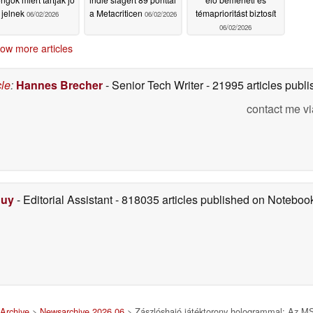
jelnek
a Metacriticen
témaprioritást biztosít
06/02/2026
06/02/2026
06/02/2026
ow more articles
cle
:
Hannes Brecher
- Senior Tech Writer
- 21995 articles pub
contact me vi
Duy
- Editorial Assistant
- 818035 articles published on Notebo
Archive
>
Newsarchive 2026 06
> Zászlóshajó játéktorony hologrammal: Az MS