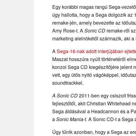
Egy korábbi magas rangú Sega-vezet
úgy hallotta, hogy a Sega dolgozik az
remake-jén, amely bevezette az időuta
Amy Rose-t. A
Sonic CD
remake-ről sz
marketing alelnökétől származik, aki 
A
Sega-16-nak adott interjújában ejtet
Maszat hosszúra nyúlt történetéről elm
konzol Sega CD kiegészítőjére jelent 
vett, egy ütős nyitó vágóképpel, időut
soundtrackkel.
A Sonic CD
2011-ben egy csiszolt friss
fejlesztőtől, akit Christian Whitehead 
Sega áldásával a Headcannon és a P
a
Sonic Mania-t
. A Sonic CD-t a Sega á
Úgy tűnik azonban, hogy a Sega az ered