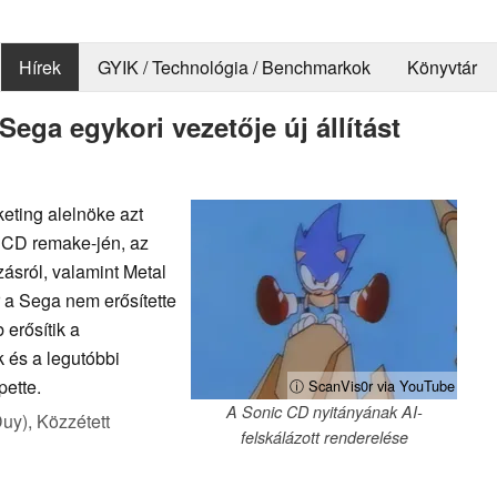
Hírek
GYIK / Technológia / Benchmarkok
Könyvtár
ega egykori vezetője új állítást
eting alelnöke azt
ic CD remake-jén, az
ásról, valamint Metal
 a Sega nem erősítette
 erősítik a
k és a legutóbbi
pette.
ⓘ ScanVis0r via YouTube
A Sonic CD nyitányának AI-
Duy),
Közzétett
felskálázott renderelése