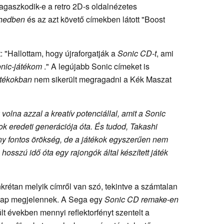
gaszkodik-e a retro 2D-s oldalnézetes
hedben
és az azt követő címekben látott "Boost
t: "Hallottam, hogy újraforgatják a
Sonic CD-t
, ami
nic-játékom
." A legújabb Sonic címeket is
átékokban
nem sikerült megragadni a Kék Maszat
volna azzal a kreatív potenciállal, amit a
Sonic
k eredeti generációja óta. És tudod, Takashi
ány fontos örökség, de a játékok egyszerűen nem
hosszú idő óta egy rajongók által készített játék
rétan melyik címről van szó, tekintve a számtalan
 nap megjelennek. A Sega egy
Sonic CD remake-en
lt években mennyi reflektorfényt szentelt a