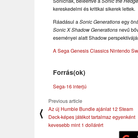
Sonicnak, beleértve a
Sonic the Hedg
kereskedelmi és kritikai sikerek lettek.
Ráadásul a
Sonic Generations
egy öná
Sonic X Shadow Generations
nevű bőví
eseményei alatt Shadow perspektívájár
A Sega Genesis Classics Nintendo Swit
Forrás(ok)
Sega-16 interjú
Previous article
Az új Humble Bundle ajánlat 12 Steam
⟨
Deck-képes játékot tartalmaz egyenként
kevesebb mint 1 dollárért