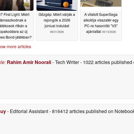
7 First Light: Miért
Gőzgép: Miért várják a
A vitatott SuperSega
támaszkodnak a
rajongók a 2026
alkotója visszatér egy
játékosok ritkán a
júniusi indulást
PC-re hasonlító "V3"
lopakodásra az új
ajánlattal
06/01/2026
05/13/2026
es Bond-játékban?
06/02/2026
ow more articles
cle
:
Rahim Amir Noorali
- Tech Writer
- 1022 articles publishe
Duy
- Editorial Assistant
- 816412 articles published on Notebo