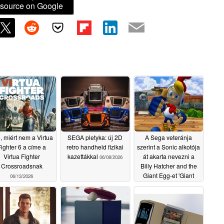
source on Google
, miért nem a Virtua
SEGA pletyka: új 2D
A Sega veteránja
ighter 6 a címe a
retro handheld fizikai
szerint a Sonic alkotója
Virtua Fighter
kazettákkal
át akarta nevezni a
06/08/2026
Crossroadsnak
Billy Hatcher and the
Giant Egg-et 'Giant
06/13/2026
Cock'-ra
06/05/2026