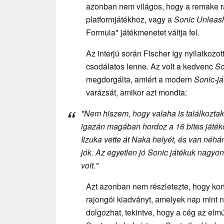
azonban nem világos, hogy a remake ra
platformjátékhoz, vagy a
Sonic Unleas
Formula" játékmenetet váltja fel.
Az interjú során Fischer így nyilatkozot
csodálatos lenne. Az volt a kedvenc
So
megdorgálta, amiért a modern
Sonic-j
varázsát, amikor azt mondta:
"Nem hiszem, hogy valaha is találkoztak 
igazán magában hordoz a 16 bites játéko
Iizuka vette át Naka helyét, és van néh
jók. Az egyetlen jó
Sonic
játékuk nagyon 
volt."
Azt azonban nem részletezte, hogy konk
rajongói kiadványt, amelyek nap mint
dolgozhat, tekintve, hogy a cég az elmú