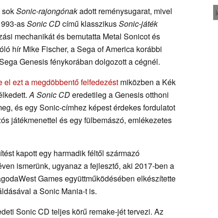
ő sok
Sonic-rajongónak
adott reménysugarat, mivel
 1993-as
Sonic
CD
című klasszikus
Sonic-játék
zási mechanikát és bemutatta Metal Sonicot és
óló hír Mike Fischer, a Sega of America korábbi
a Sega Genesis fénykorában dolgozott a cégnél.
te el ezt a megdöbbentő felfedezést
miközben a Kék
élkedett.
A Sonic CD
eredetileg a Genesis otthoni
meg, és egy Sonic-címhez képest érdekes fordulatot
azós játékmenettel és egy fülbemászó, emlékezetes
ítést kapott egy harmadik féltől származó
néven ismerünk, ugyanaz a fejlesztő, aki 2017-ben a
agodaWest Games együttműködésében elkészítette
ldásával a Sonic Mania-t is.
eti Sonic CD teljes körű remake-jét tervezi. Az