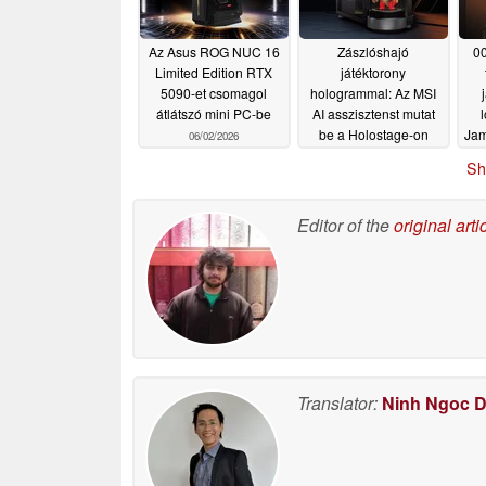
Az Asus ROG NUC 16
Zászlóshajó
00
Limited Edition RTX
játéktorony
5090-et csomagol
hologrammal: Az MSI
átlátszó mini PC-be
AI asszisztenst mutat
be a Holostage-on
Jam
06/02/2026
06/02/2026
Sh
Editor of the
original arti
Translator:
Ninh Ngoc 