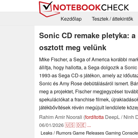
Kezdőlap
Tesztek / áttekintők
Sonic CD remake pletyka: a S
osztott meg velünk
Mike Fischer, a Sega of America korábbi mark
állítja, hogy hallotta, a Sega dolgozik a Son
1993-as Sega CD-s játékon, amely az időutaz
Sonic és Amy Rose debütálásáról ismert. Bár
meg a projektet, Fischer megjegyzései tovább
spekulációkat a franchise filmek, újrakiadáso
játékbővítések révén megújult lendülete köze
Rahim Amir Noorali (
fordította
DeepL / Ninh 
06/01/2026
🇺🇸
🇩🇪
...
Leaks / Rumors
Game Releases
Gaming
Console