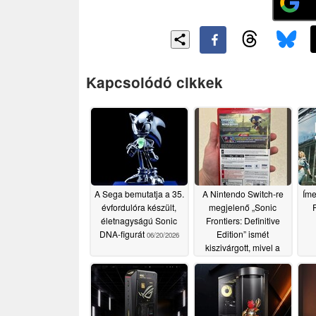
Kapcsolódó cikkek
A Sega bemutatja a 35.
A Nintendo Switch-re
Íme
évfordulóra készült,
megjelenő „Sonic
F
életnagyságú Sonic
Frontiers: Definitive
DNA-figurát
Edition” ismét
06/20/2026
kiszivárgott, mivel a
hírek szerint a fizikai
példányok már
eljutottak a
kiskereskedőkhöz
06/17/2026