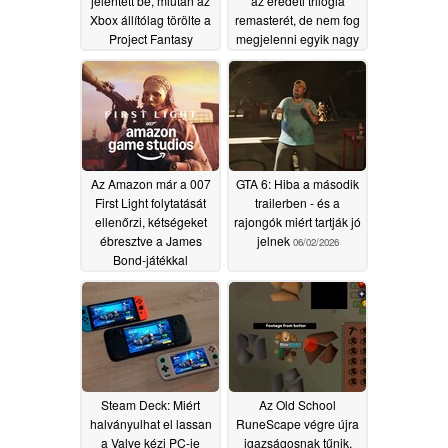
jelentett be, miután az
az eredeti trilógia
Xbox állítólag törölte a
remasterét, de nem fog
Project Fantasy
megjelenni egyik nagy
projektet a 007: First
platformon sem
Light sikere ellenére
06/07/2026
07/04/2026
Az Amazon már a 007
GTA 6: Hiba a második
First Light folytatását
trailerben - és a
ellenőrzi, kétségeket
rajongók miért tartják jó
ébresztve a James
jelnek
06/02/2026
Bond-játékkal
kapcsolatban
06/04/2026
Steam Deck: Miért
Az Old School
halványulhat el lassan
RuneScape végre újra
a Valve kézi PC-je
igazságosnak tűnik,