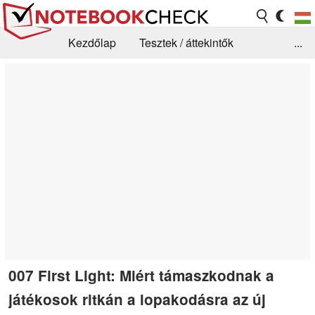
Kezdőlap
Tesztek / áttekintők
...
Hírek
GYIK / Technológia / Benchmarkok
Könyvtár
Kapcsolat
007 First Light: Miért támaszkodnak a
játékosok ritkán a lopakodásra az új