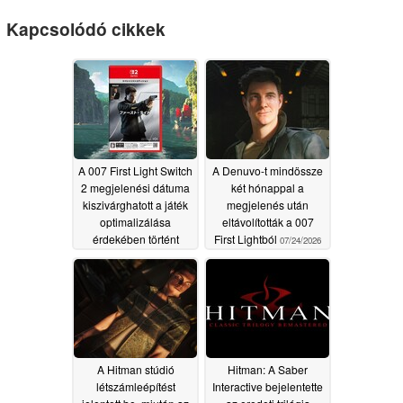
Kapcsolódó cikkek
A 007 First Light Switch
A Denuvo-t mindössze
2 megjelenési dátuma
két hónappal a
kiszivárghatott a játék
megjelenés után
optimalizálása
eltávolították a 007
érdekében történt
First Lightból
07/24/2026
késleltetés után
07/28/2026
A Hitman stúdió
Hitman: A Saber
létszámleépítést
Interactive bejelentette