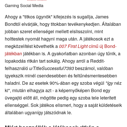
Gaming
Social Media
Ahogy a "titkos ügynök" kifejezés is sugallja, James
Bondtól elvárják, hogy titokban tevékenykedjen. Általában
jobban szeret ellenségei mellett elslisszolni, mint
holttestek nyomát hagyni maga után. A játékosok ezt a
megközelítést követhetik a
007 First Light
című új Bond-
játékban
játékban is. A gyakorlatban azonban úgy tűnik, a
lopakodás ritkán tart sokáig. Ahogy arról a Reddit-
felhasználó
u/TitleSuccessful7393
beszámol, valóban
igyekszik minél csendesebben és feltűnésmentesebben
haladni. De az esetek 90%-ában egy szoba végül
"így
néz
ki", miután elhagyja azt - a képernyőképen Bond egy
üvegajtó előtt áll, mögötte pedig egy szoba tele leterített
ellenséggel. Sok játékos elismeri, hogy a saját küldetéseik
általában ugyanígy játszódnak le.