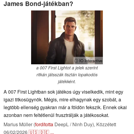
James Bond-játékban?
ⓘ IO Interactive
a 007 First Lightot a jelek szerint
ritkán játsszák tisztán lopakodós
játékként.
A 007 First Lightban sok játékos úgy viselkedik, mint egy
igazi titkosügynök. Mégis, mire elhagynak egy szobát, a
legtöbb ellenség gyakran már a földön fekszik. Ennek okai
azonban nem feltétlenül frusztrálják a játékosokat.
Marius Müller (
fordította
DeepL / Ninh Duy),
Közzétett
06/02/2026
🇺🇸
🇩🇪
...