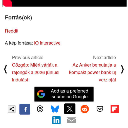
Forrás(ok)
Reddit
A kép forrása:
IO Interactive
Previous article
Next article
Gőzgép: Miért várják a
Az Anker bemutatja a
⟨
⟩
rajongók a 2026 júniusi
kompakt power bank új
indulást
verzióját
Add as a preferred
source on Google