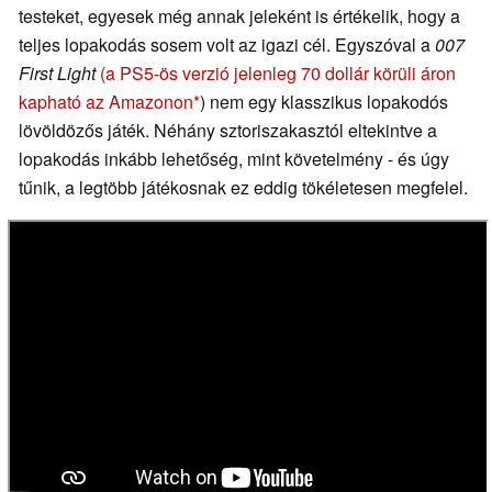
testeket, egyesek még annak jeleként is értékelik, hogy a
teljes lopakodás sosem volt az igazi cél. Egyszóval a
007
First Light
(a PS5-ös verzió jelenleg 70 dollár körüli áron
kapható az Amazonon
) nem egy klasszikus lopakodós
lövöldözős játék. Néhány sztoriszakasztól eltekintve a
lopakodás inkább lehetőség, mint követelmény - és úgy
tűnik, a legtöbb játékosnak ez eddig tökéletesen megfelel.