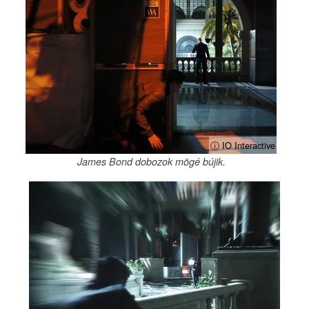
ⓘ IO Interactive
James Bond dobozok mögé bújik.