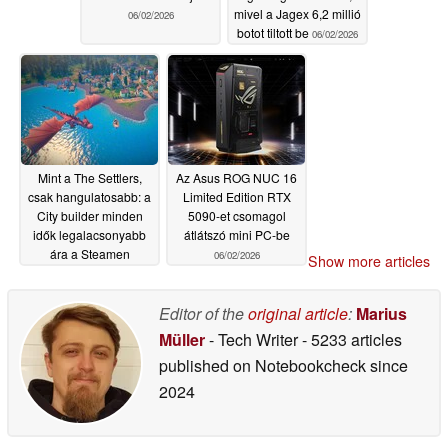
mivel a Jagex 6,2 millió
06/02/2026
botot tiltott be
06/02/2026
Mint a The Settlers,
Az Asus ROG NUC 16
csak hangulatosabb: a
Limited Edition RTX
City builder minden
5090-et csomagol
idők legalacsonyabb
átlátszó mini PC-be
ára a Steamen
06/02/2026
Show more articles
06/02/2026
Editor of the
original article
:
Marius
Müller
- Tech Writer
- 5233 articles
published on Notebookcheck
since
2024