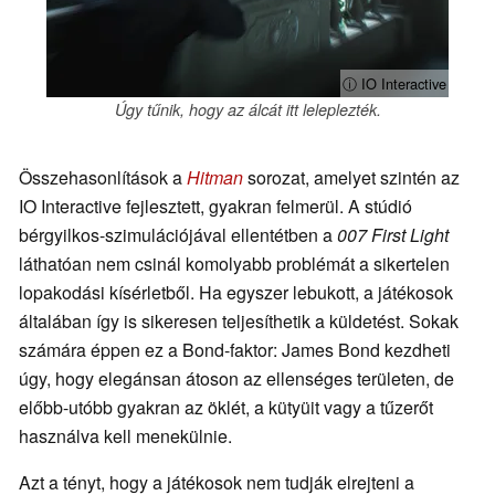
ⓘ IO Interactive
Úgy tűnik, hogy az álcát itt leleplezték.
Összehasonlítások a
Hitman
sorozat, amelyet szintén az
IO Interactive fejlesztett, gyakran felmerül. A stúdió
bérgyilkos-szimulációjával ellentétben a
007 First Light
láthatóan nem csinál komolyabb problémát a sikertelen
lopakodási kísérletből. Ha egyszer lebukott, a játékosok
általában így is sikeresen teljesíthetik a küldetést. Sokak
számára éppen ez a Bond-faktor: James Bond kezdheti
úgy, hogy elegánsan átoson az ellenséges területen, de
előbb-utóbb gyakran az öklét, a kütyüit vagy a tűzerőt
használva kell menekülnie.
Azt a tényt, hogy a játékosok nem tudják elrejteni a