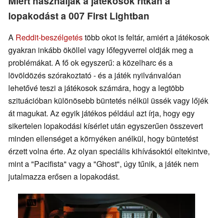
Miért használják a játékosok ritkán a
lopakodást a 007 First Lightban
A
Reddit-beszélgetés
több okot is feltár, amiért a játékosok
gyakran inkább ököllel vagy lőfegyverrel oldják meg a
problémákat. A fő ok egyszerű: a közelharc és a
lövöldözés szórakoztató - és a játék nyilvánvalóan
lehetővé teszi a játékosok számára, hogy a legtöbb
szituációban különösebb büntetés nélkül üssék vagy lőjék
át magukat. Az egyik játékos például azt írja, hogy egy
sikertelen lopakodási kísérlet után egyszerűen összevert
minden ellenséget a környéken anélkül, hogy büntetést
érzett volna érte. Az olyan speciális kihívásoktól eltekintve,
mint a "Pacifista" vagy a "Ghost", úgy tűnik, a játék nem
jutalmazza erősen a lopakodást.