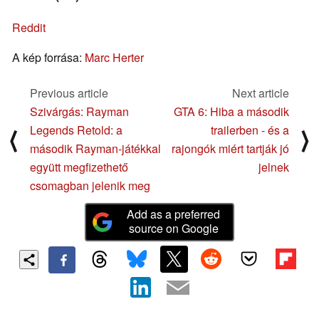
Reddit
A kép forrása:
Marc Herter
Previous article
Next article
Szivárgás: Rayman
GTA 6: Hiba a második
Legends Retold: a
trailerben - és a
⟨
⟩
második Rayman-játékkal
rajongók miért tartják jó
együtt megfizethető
jelnek
csomagban jelenik meg
Add as a preferred
source on Google