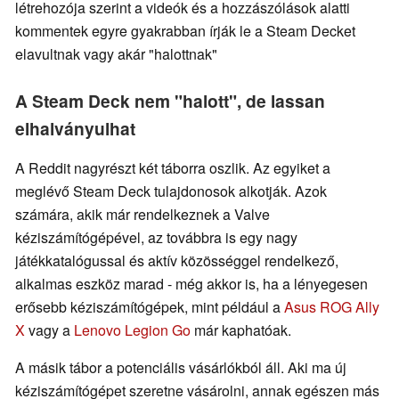
létrehozója szerint a videók és a hozzászólások alatti
kommentek egyre gyakrabban írják le a Steam Decket
elavultnak vagy akár "halottnak"
A Steam Deck nem "halott", de lassan
elhalványulhat
A Reddit nagyrészt két táborra oszlik. Az egyiket a
meglévő Steam Deck tulajdonosok alkotják. Azok
számára, akik már rendelkeznek a Valve
kéziszámítógépével, az továbbra is egy nagy
játékkatalógussal és aktív közösséggel rendelkező,
alkalmas eszköz marad - még akkor is, ha a lényegesen
erősebb kéziszámítógépek, mint például a
Asus ROG Ally
X
vagy a
Lenovo Legion Go
már kaphatóak.
A másik tábor a potenciális vásárlókból áll. Aki ma új
kéziszámítógépet szeretne vásárolni, annak egészen más