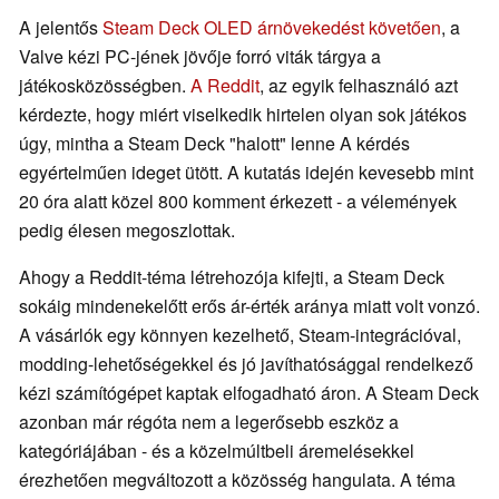
A jelentős
Steam Deck OLED árnövekedést követően
, a
Valve kézi PC-jének jövője forró viták tárgya a
játékosközösségben.
A Reddit
, az egyik felhasználó azt
kérdezte, hogy miért viselkedik hirtelen olyan sok játékos
úgy, mintha a Steam Deck "halott" lenne A kérdés
egyértelműen ideget ütött. A kutatás idején kevesebb mint
20 óra alatt közel 800 komment érkezett - a vélemények
pedig élesen megoszlottak.
Ahogy a Reddit-téma létrehozója kifejti, a Steam Deck
sokáig mindenekelőtt erős ár-érték aránya miatt volt vonzó.
A vásárlók egy könnyen kezelhető, Steam-integrációval,
modding-lehetőségekkel és jó javíthatósággal rendelkező
kézi számítógépet kaptak elfogadható áron. A Steam Deck
azonban már régóta nem a legerősebb eszköz a
kategóriájában - és a közelmúltbeli áremelésekkel
érezhetően megváltozott a közösség hangulata. A téma