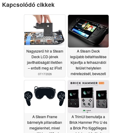
Kapcsolódó cikkek
Nagyszerű hír a Steam
A Steam Deck
Deck LCD-jének
legújabb bétafrissítése
javíthatóságát illetően
kijavítja a felhasználói
– erősíti meg az iFixit
felület helytelen
méretezését, bevezeti
07/17/2026
az FPS-korlátozást a
Remote Play
funkcióhoz, és még sok
más újdonságot is
tartalmaz
07/10/2026
A Steam Frame
A TrimUI bemutatja a
bármelyik pillanatban
Brick Hammer Pro U és
megjelenhet, mivel
a Brick Pro függőleges