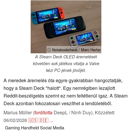
ⓘ Notebookcheck / Marc Herter
A Steam Deck OLED áremelését
követően sok játékos vitatja a Valve
kézi PC-jének jövőjét.
A meredek áremelés óta egyre gyakrabban hangoztatják,
hogy a Steam Deck "halott". Egy nemrégiben lezajlott
Reddit-beszélgetés szerint ez nem feltétlenül igaz. A Steam
Deck azonban fokozatosan veszíthet a lendületéből.
Marius Müller (
fordította
DeepL / Ninh Duy),
Közzétett
06/02/2026
🇺🇸
🇩🇪
...
Gaming
Handheld
Social Media