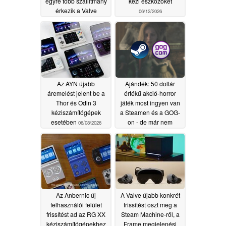
egyre több szállítmány
kézi eszközöket
érkezik a Valve
06/12/2026
amerikai raktáraiba
06/13/2026
Az AYN újabb
Ajándék: 50 dollár
áremelést jelent be a
értékű akció-horror
Thor és Odin 3
játék most ingyen van
kéziszámítógépek
a Steamen és a GOG-
esetében
on - de már nem
06/08/2026
sokáig
06/08/2026
Az Anbernic új
A Valve újabb konkrét
felhasználói felület
frissítést oszt meg a
frissítést ad az RG XX
Steam Machine-ről, a
kéziszámítógépekhez
Frame megjelenési