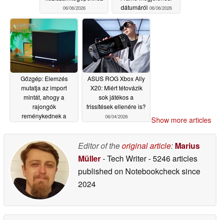
dátumáról
06/06/2026
06/06/2026
Gőzgép: Elemzés
ASUS ROG Xbox Ally
mutatja az import
X20: Miért tétovázik
mintát, ahogy a
sok játékos a
rajongók
frissítések ellenére is?
reménykednek a
06/04/2026
Show more articles
Summer Game Fest
2026 felfedésében
Editor of the
original article
:
Marius
06/04/2026
Müller
- Tech Writer
- 5246 articles
published on Notebookcheck
since
2024