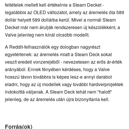
feltételek mellett kell értékelnie a Steam Decket -
legalábbis az OLED változatot, amely az áremelés óta 589
dollár helyett 589 dollárba kerül. Mivel a normál Steam
Decket már nem árulják rendszeresen új készülékként, a
Valve jelenleg nem kínál olcsóbb modellt.
A Reddit-felhasználók egy dologban nagyrészt
egyetértenek: az áremelés miatt a Steam Deck sokat
veszít eredeti vonzerejéből - nevezetesen az erős ár-érték
arányából. Ennek fényében kérdéses, hogy a Valve
hosszú távon továbbra is képes lesz-e annyi darabot
eladni, hogy az új modellek vagy további hardverprojektek
indokolttá váljanak. A Steam Deck tehát nem "halott"
jelenleg, de az áremelés után újra bizonyítania kell.
Forrás(ok)