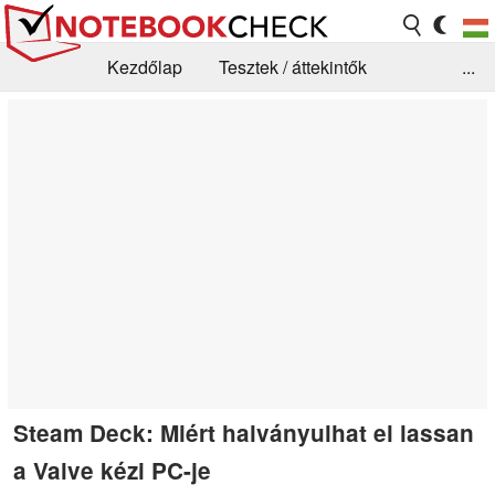
Kezdőlap
Tesztek / áttekintők
...
Hírek
GYIK / Technológia / Benchmarkok
Könyvtár
Kapcsolat
Steam Deck: Miért halványulhat el lassan
a Valve kézi PC-je