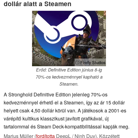
dollár alatt a Steamen
ⓘ Firefly Studios
Erőd: Definitive Edition június 8-ig
70%-os kedvezménnyel kapható a
Steamen.
A Stronghold Definitive Edition jelenleg 70%-os
kedvezménnyel érhető el a Steamen, így az ár 15 dollár
helyett csak 4,50 dollár körül van. A játékosok a 2001-es
várépítő kultikus klasszikust javított grafikával, új
tartalommal és Steam Deck-kompatibilitással kapják meg.
Marius Müller (
fordította
DeepL / Ninh Duy),
Közzétett