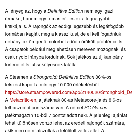
A lényeg az, hogy a
Definitive Edition
nem egy igazi
remake, hanem egy remaster - és ez a legnagyobb
kritikája is. A rajongók az eddigi legszebb és legátfogóbb
formában kapják meg a klasszikust, de el kell fogadniuk
néhány, az öregedő motorból adódó örökölt problémát is.
A csapatok például meglehetősen mereven mozognak, és
csak nyolc irányba fordulnak. Sok játékos az új kampány
történetét is túl sekélyesnek találta.
A Steamen a
Stronghold: Definitive Edition
86%-os
tetszést kapott a mintegy 10 000 értékelésből
https://store.steampowered.com/app/2140020/Stronghold_De
A
Metacritic-en
, a játéknak 80-as Metascore-ja és 8,6-os
felhasználói pontszáma van. A német
PC Games
játékmagazin 10-ből 7 pontot adott neki. A jelenlegi ajánlat
tehát különösen vonzó lehet az eredeti rajongók számára,
akik még nem játszottak a felújított változattal. A