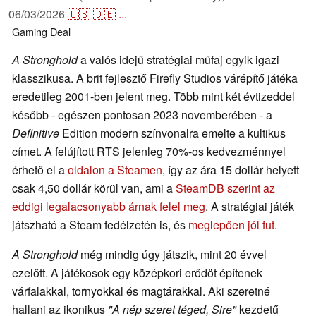
06/03/2026
🇺🇸
🇩🇪
...
Gaming
Deal
A Stronghold
a valós idejű stratégiai műfaj egyik igazi
klasszikusa. A brit fejlesztő Firefly Studios várépítő játéka
eredetileg 2001-ben jelent meg. Több mint két évtizeddel
később - egészen pontosan 2023 novemberében - a
Definitive
Edition modern színvonalra emelte a kultikus
címet. A felújított RTS jelenleg 70%-os kedvezménnyel
érhető el a
oldalon a Steamen
, így az ára 15 dollár helyett
csak 4,50 dollár körül van, ami a
SteamDB szerint az
eddigi legalacsonyabb árnak felel meg
. A stratégiai játék
játszható a Steam fedélzetén is, és
meglepően jól fut
.
A Stronghold
még mindig úgy játszik, mint 20 évvel
ezelőtt. A játékosok egy középkori erődöt építenek
várfalakkal, tornyokkal és magtárakkal. Aki szeretné
hallani az ikonikus
"A nép szeret téged, Sire"
kezdetű