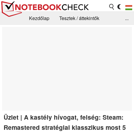
Kezdőlap
Tesztek / áttekintők
...
Hírek
GYIK / Technológia / Benchmarkok
Könyvtár
Kapcsolat
Üzlet | A kastély hívogat, felség: Steam:
Remastered stratégiai klasszikus most 5