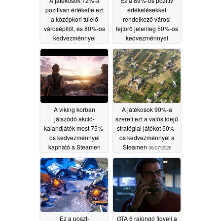
A játékosok 72%-a
Ez a 89%-os pozitív
pozitívan értékelte ezt
értékelésekkel
a középkori túlélő
rendelkező városi
városépítőt, és 80%-os
fejtörő jelenleg 50%-os
kedvezménnyel
kedvezménnyel
kapható a Steamen
kapható a Steamen
06/10/2026
06/09/2026
A viking korban
A játékosok 90%-a
játszódó akció-
szereti ezt a valós idejű
kalandjáték most 75%-
stratégiai játékot 50%-
os kedvezménnyel
os kedvezménnyel a
kapható a Steamen
Steamen
06/07/2026
06/08/2026
Ez a poszt-
GTA 6 rajongó figyeli a