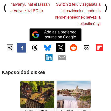
halványulhat el lassan
Switch 2 felülvizsgálata a
⟨
⟩
a Valve kézi PC-je
fejlesztések ellenére is
rendetlenségnek nevezi a
teljesítményt
Add as a preferred
source on Google
Kapcsolódó cikkek