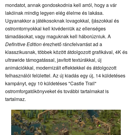
mondatot, annak gondoskodnia kell arról, hogy a vár
lakóinak mindig legyen elég élelme és lakása.
Ugyanakkor a játékosoknak lovagokkal, íjászokkal és
ostromtornyokkal kell kivédeniük az ellenséges
támadásokat, vagy maguknak kell háborúzniuk. A
Definitive Edition
érezhető ráncfelvarrást ad a
klasszikusnak, többek között átdolgozott grafikával, 4K és
ultrawide támogatással, javított textúrákkal, új
animációkkal, modernizált effektekkel és átdolgozott
felhasználói felülettel. Az új kiadás egy új, 14 küldetéses
kampányt, egy 10 küldetéses "Castle Trail"
ostromforgatókönyveket és további tartalmakat is
tartalmaz.