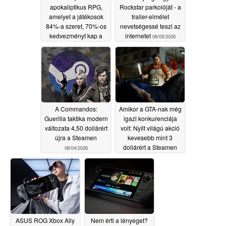
apokaliptikus RPG,
Rockstar parkolóját - a
amelyet a játékosok
trailer-elmélet
84%-a szeret, 70%-os
nevetségessé teszi az
kedvezményt kap a
internetet
06/05/2026
Steamen
06/06/2026
A Commandos:
Amikor a GTA-nak még
Guerilla taktika modern
igazi konkurenciája
változata 4,50 dollárért
volt: Nyílt világú akció
újra a Steamen
kevesebb mint 3
dollárért a Steamen
06/04/2026
06/04/2026
ASUS ROG Xbox Ally
Nem érti a lényeget?