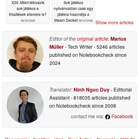
X20: Miért tétovázik
Sok játékos
sok játékos a
nyilvánvalóan csak egy
frissítések ellenére is?
játékra használja a
Steam Decket
06/04/2026
06/04/2026
Show more articles
Editor of the
original article
:
Marius
Müller
- Tech Writer
- 5246 articles
published on Notebookcheck
since
2024
Translator:
Ninh Ngoc Duy
- Editorial
Assistant
- 818035 articles published
on Notebookcheck
since 2008
contact me via:
Facebook