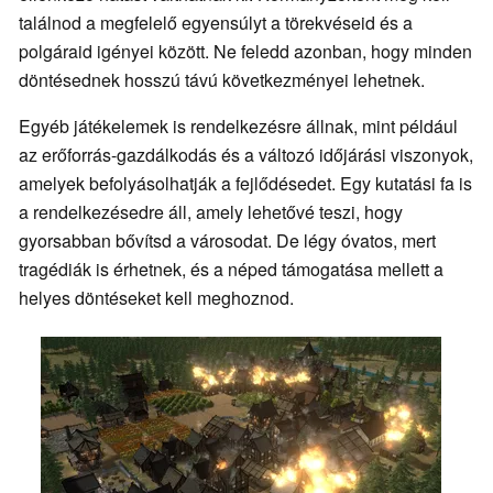
találnod a megfelelő egyensúlyt a törekvéseid és a
polgáraid igényei között. Ne feledd azonban, hogy minden
döntésednek hosszú távú következményei lehetnek.
Egyéb játékelemek is rendelkezésre állnak, mint például
az erőforrás-gazdálkodás és a változó időjárási viszonyok,
amelyek befolyásolhatják a fejlődésedet. Egy kutatási fa is
a rendelkezésedre áll, amely lehetővé teszi, hogy
gyorsabban bővítsd a városodat. De légy óvatos, mert
tragédiák is érhetnek, és a néped támogatása mellett a
helyes döntéseket kell meghoznod.