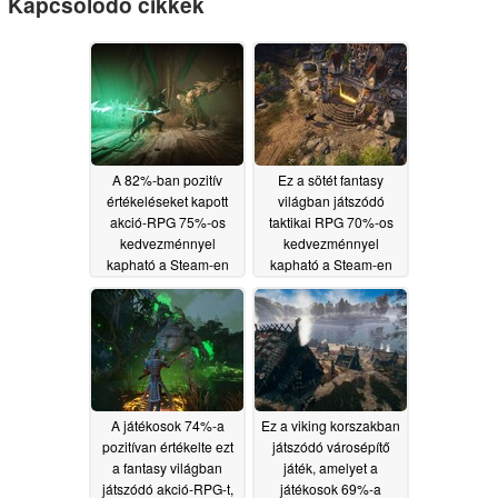
Kapcsolódó cikkek
A 82%-ban pozitív
Ez a sötét fantasy
értékeléseket kapott
világban játszódó
akció-RPG 75%-os
taktikai RPG 70%-os
kedvezménnyel
kedvezménnyel
kapható a Steam-en
kapható a Steam-en
06/16/2026
06/15/2026
A játékosok 74%-a
Ez a viking korszakban
pozitívan értékelte ezt
játszódó városépítő
a fantasy világban
játék, amelyet a
játszódó akció-RPG-t,
játékosok 69%-a