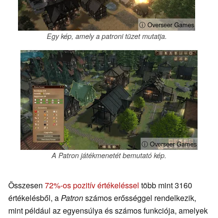
ⓘ Overseer Games
Egy kép, amely a patroni tüzet mutatja.
ⓘ Overseer Games
A Patron játékmenetét bemutató kép.
Összesen
72%-os pozitív értékeléssel
több mint 3160
értékelésből, a
Patron
számos erősséggel rendelkezik,
mint például az egyensúlya és számos funkciója, amelyek