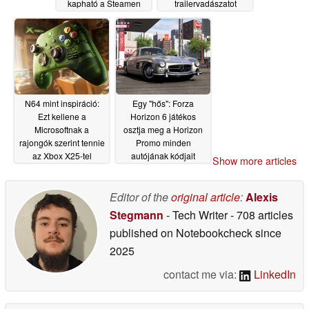
kapható a Steamen
trailervadászatot
06/11/2026
06/10/2026
N64 mint inspiráció:
Egy "hős": Forza
Ezt kellene a
Horizon 6 játékos
Microsoftnak a
osztja meg a Horizon
rajongók szerint tennie
Promo minden
az Xbox X25-tel
autójának kódjait
Show more articles
06/10/2026
06/10/2026
Editor of the
original article
:
Alexis
Stegmann
- Tech Writer
- 708 articles
published on Notebookcheck
since
2025
contact me via:
LinkedIn