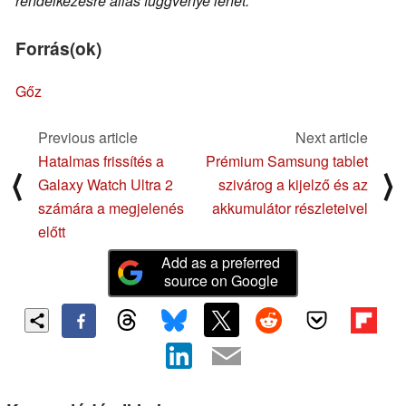
rendelkezésre állás függvénye lehet.
Forrás(ok)
Gőz
Previous article
Next article
Hatalmas frissítés a
Prémium Samsung tablet
⟨
⟩
Galaxy Watch Ultra 2
szivárog a kijelző és az
számára a megjelenés
akkumulátor részleteivel
előtt
Add as a preferred
source on Google