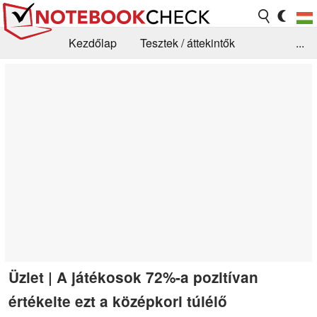
Kezdőlap
Tesztek / áttekintők
...
Hírek
GYIK / Technológia / Benchmarkok
Könyvtár
Kapcsolat
Üzlet | A játékosok 72%-a pozitívan
értékelte ezt a középkori túlélő