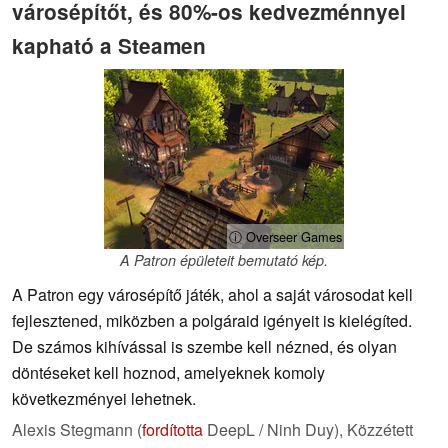
városépítőt, és 80%-os kedvezménnyel
kapható a Steamen
ⓘ Overseer Games
A Patron épületeit bemutató kép.
A Patron egy városépítő játék, ahol a saját városodat kell
fejlesztened, miközben a polgáraid igényeit is kielégíted.
De számos kihívással is szembe kell nézned, és olyan
döntéseket kell hoznod, amelyeknek komoly
következményei lehetnek.
Alexis Stegmann (
fordította
DeepL / Ninh Duy),
Közzétett