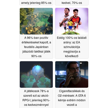
amely jelenleg 85%-os
kedvel, 70%-os
kedvezménnyel
kedvezménnyel
kapható a Steam-en
kapható a Steam-en
06/14/2026
06/13/2026
A 96%-ban pozitív
Eddig 100%-os találati
értékeléseket kapott, a
arány: az EA
feudális Japánban
szimulációja
játszódó taktikai játék
megjósolja a
90%-os
következő
kedvezménnyel
világbajnokság
kapható a Steam-en
győztesét
06/12/2026
06/12/2026
A játékosok 78%-a
Cigarettacsikkek és
szereti ezt az akció-
O2-mérések: A GTA 6
RPG-t, jelenleg 90%-
kémje extrém módon
os kedvezménnyel
vezeti a