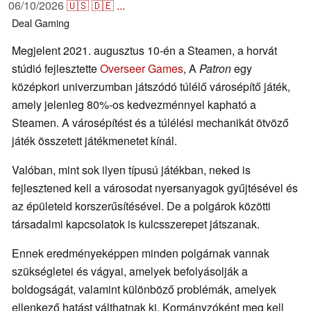
06/10/2026
🇺🇸
🇩🇪
...
Deal
Gaming
Megjelent 2021. augusztus 10-én a Steamen, a horvát
stúdió fejlesztette
Overseer Games
, A
Patron
egy
középkori univerzumban játszódó túlélő városépítő játék,
amely jelenleg 80%-os kedvezménnyel kapható a
Steamen. A városépítést és a túlélési mechanikát ötvöző
játék összetett játékmenetet kínál.
Valóban, mint sok ilyen típusú játékban, neked is
fejlesztened kell a városodat nyersanyagok gyűjtésével és
az épületeid korszerűsítésével. De a polgárok közötti
társadalmi kapcsolatok is kulcsszerepet játszanak.
Ennek eredményeképpen minden polgárnak vannak
szükségletei és vágyai, amelyek befolyásolják a
boldogságát, valamint különböző problémák, amelyek
ellenkező hatást válthatnak ki. Kormányzóként meg kell