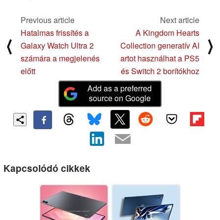
Previous article
Next article
Hatalmas frissítés a
A Kingdom Hearts
⟨
⟩
Galaxy Watch Ultra 2
Collection generatív AI
számára a megjelenés
artot használhat a PS5
előtt
és Switch 2 borítókhoz
Add as a preferred
source on Google
Kapcsolódó cikkek