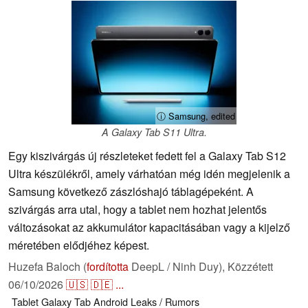
ⓘ Samsung, edited
A Galaxy Tab S11 Ultra.
Egy kiszivárgás új részleteket fedett fel a Galaxy Tab S12
Ultra készülékről, amely várhatóan még idén megjelenik a
Samsung következő zászlóshajó táblagépeként. A
szivárgás arra utal, hogy a tablet nem hozhat jelentős
változásokat az akkumulátor kapacitásában vagy a kijelző
méretében elődjéhez képest.
Huzefa Baloch (
fordította
DeepL / Ninh Duy),
Közzétett
06/10/2026
🇺🇸
🇩🇪
...
Tablet
Galaxy Tab
Android
Leaks / Rumors