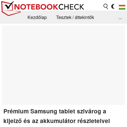
Kezdőlap
Tesztek / áttekintők
...
Hírek
GYIK / Technológia / Benchmarkok
Könyvtár
Kapcsolat
Prémium Samsung tablet szivárog a
kijelző és az akkumulátor részleteivel