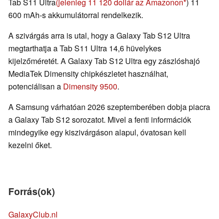
Tab S11 Ultra
(jelenleg 11 120 dollár az Amazonon
) 11
600 mAh-s akkumulátorral rendelkezik.
A szivárgás arra is utal, hogy a Galaxy Tab S12 Ultra
megtarthatja a Tab S11 Ultra 14,6 hüvelykes
kijelzőméretét. A Galaxy Tab S12 Ultra egy zászlóshajó
MediaTek Dimensity chipkészletet használhat,
potenciálisan a
Dimensity 9500
.
A Samsung várhatóan 2026 szeptemberében dobja piacra
a Galaxy Tab S12 sorozatot. Mivel a fenti információk
mindegyike egy kiszivárgáson alapul, óvatosan kell
kezelni őket.
Forrás(ok)
GalaxyClub.nl