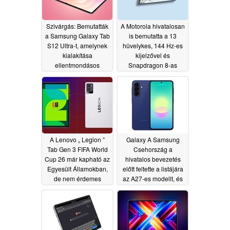
Szivárgás: Bemutatták
A Motorola hivatalosan
a Samsung Galaxy Tab
is bemutatta a 13
S12 Ultra-t, amelynek
hüvelykes, 144 Hz-es
kialakítása
kijelzővel és
ellentmondásos
Snapdragon 8-as
reakciókat váltott ki
sorozatú chipsetet
tartalmazó táblagépét
07/16/2026
06/27/2026
A Lenovo „ Legion ”
Galaxy A Samsung
Tab Gen 3 FIFA World
Csehország a
Cup 26 már kapható az
hivatalos bevezetés
Egyesült Államokban,
előtt feltette a listájára
de nem érdemes
az A27-es modellt, és
megvenni
közzétette a készülék
06/14/2026
teljes műszaki adatait
06/13/2026