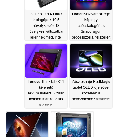
A Juno Tab 4 Linux
Honor Kiszivárgott egy
táblagépek 10,5
kép egy
hüvelykes és 13
csúcskategóriás
hüvelykes változatban
Snapdragon
jelennek meg, Intel
processzorral felszerelt
processzorokkal
OLED táblagépről
felszerelve
06/12/2026
06/12/2026
Lenovo ThinkTab X11
Zászlóshajó RedMagic
kivehető
tablet OLED kijelzővel
akkumulátorral vízálló
közelebb a
testben már kapható
bevezetéshez
06/04/2026
06/11/2026