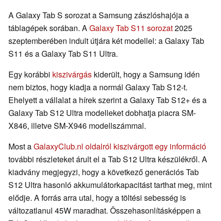
A Galaxy Tab S sorozat a Samsung zászlóshajója a
táblagépek sorában. A
Galaxy Tab S11 sorozat
2025
szeptemberében indult útjára két modellel: a Galaxy Tab
S11 és a Galaxy Tab S11 Ultra.
Egy korábbi
kiszivárgás
kiderült, hogy a Samsung idén
nem biztos, hogy kiadja a normál Galaxy Tab S12-t.
Ehelyett a vállalat a hírek szerint a Galaxy Tab S12+ és a
Galaxy Tab S12 Ultra modelleket dobhatja piacra SM-
X846, illetve SM-X946 modellszámmal.
Most a
GalaxyClub.nl oldalról kiszivárgott egy információ
további részleteket árult el a Tab S12 Ultra készülékről. A
kiadvány megjegyzi, hogy a következő generációs Tab
S12 Ultra hasonló akkumulátorkapacitást tarthat meg, mint
elődje. A forrás arra utal, hogy a töltési sebesség is
változatlanul 45W maradhat. Összehasonlításképpen a