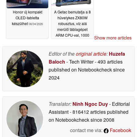
Honor új kompakt
A Getac bemutatja a 8
OLED-tabletta
hüvelykes ZX80W
készülhet
robusztus, víz alá
06/04/2026
merülő táblagépet
ARM CPU-val, 1000
Show more articles
nites kijelzővel és
Windows 11 IoT
Enterprise LTSC-vel
Editor of the
original article
:
Huzefa
06/04/2026
Baloch
- Tech Writer
- 493 articles
published on Notebookcheck
since
2024
Translator:
Ninh Ngoc Duy
- Editorial
Assistant
- 816412 articles published
on Notebookcheck
since 2008
contact me via:
Facebook