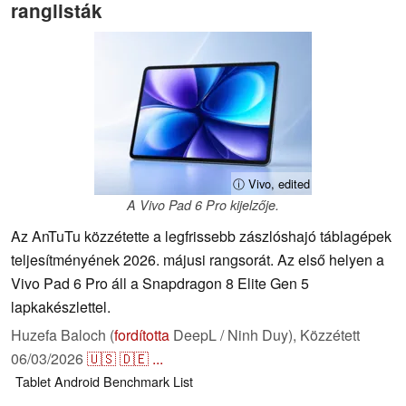
ranglisták
ⓘ Vivo, edited
A Vivo Pad 6 Pro kijelzője.
Az AnTuTu közzétette a legfrissebb zászlóshajó táblagépek
teljesítményének 2026. májusi rangsorát. Az első helyen a
Vivo Pad 6 Pro áll a Snapdragon 8 Elite Gen 5
lapkakészlettel.
Huzefa Baloch (
fordította
DeepL / Ninh Duy),
Közzétett
06/03/2026
🇺🇸
🇩🇪
...
Tablet
Android
Benchmark
List