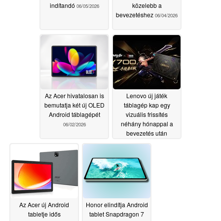
indítandó
közelebb a
06/05/2026
bevezetéshez
06/04/2026
Az Acer hivatalosan is
Lenovo új játék
bemutatja két új OLED
táblagép kap egy
Android táblagépét
vizuális frissítés
néhány hónappal a
06/02/2026
bevezetés után
05/31/2026
Az Acer új Android
Honor elindítja Android
tabletje idős
tablet Snapdragon 7