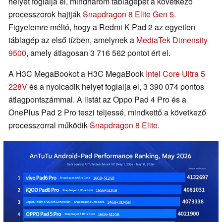
helyet foglalja el, mindhárom táblagépet a következő
processzorok hajtják
Snapdragon 8 Elite Gen 5
.
Figyelemre méltó, hogy a Redmi K Pad 2 az egyetlen
táblagép az első tízben, amelynek a
MediaTek Dimensity
9500
, amely átlagosan 3 716 562 pontot ért el.
A H3C MegaBookot a H3C MegaBook
Intel Core Ultra 5
228V
és a nyolcadik helyet foglalja el, 3 390 074 pontos
átlagpontszámmal. A listát az Oppo Pad 4 Pro és a
OnePlus Pad 2 Pro teszi teljessé, mindkettő a következő
processzorral működik
Snapdragon 8 Elite
.