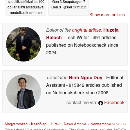
specifikációkkal és 100
Gen 3 Snapdragon 7
dollár alatti árcédulával
Gen 3 ~$368
05/27/2026
rendelkezik
05/31/2026
Show more articles
Editor of the
original article
:
Huzefa
Baloch
- Tech Writer
- 491 articles
published on Notebookcheck
since
2024
Translator:
Ninh Ngoc Duy
- Editorial
Assistant
- 815842 articles published
on Notebookcheck
since 2008
contact me via:
Facebook
>
Magyarország - Kezdőlap
>
Hírek
>
News Archive
>
Newsarchive 2026 06
> Zászlóshajó Vivo tablet Snapdragon 8 Elite Gen 5 vezet legújabb AnTuTu