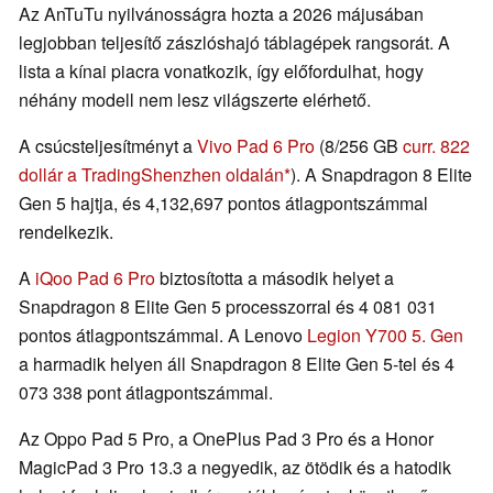
Az AnTuTu nyilvánosságra hozta a 2026 májusában
legjobban teljesítő zászlóshajó táblagépek rangsorát. A
lista a kínai piacra vonatkozik, így előfordulhat, hogy
néhány modell nem lesz világszerte elérhető.
A csúcsteljesítményt a
Vivo Pad 6 Pro
(8/256 GB
curr. 822
dollár a TradingShenzhen oldalán
). A Snapdragon 8 Elite
Gen 5 hajtja, és 4,132,697 pontos átlagpontszámmal
rendelkezik.
A
iQoo Pad 6 Pro
biztosította a második helyet a
Snapdragon 8 Elite Gen 5 processzorral és 4 081 031
pontos átlagpontszámmal. A Lenovo
Legion Y700 5. Gen
a harmadik helyen áll Snapdragon 8 Elite Gen 5-tel és 4
073 338 pont átlagpontszámmal.
Az Oppo Pad 5 Pro, a OnePlus Pad 3 Pro és a Honor
MagicPad 3 Pro 13.3 a negyedik, az ötödik és a hatodik