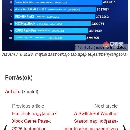
ⓘ AnTuTu (machine translated)
Az AnTuTu 2026. májusi zászlóshajó táblagép teljesítményrangsora.
Forrás(ok)
AnTuTu
(kínaiul)
Previous article
Next article
Hat játék hagyja el az
A SwitchBot Weather
Xbox Game Pass-t
Station napi időjárás-
⟨
⟩
2026 júniusában
jelentéseket és személyes