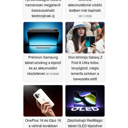
hamarosan megjelenő
akkumulátorral vízálló
összecsukható
testben már kapható
telefonjának új
06/11/2026
részleteit
06/13/2026
Prémium Samsung
Vivo kihívója Galaxy Z
tablet szivárog a kijelző
Fold 8 Ultra foltos
és az akkumulátor
lenyűgöző, mégis
részleteivel
ismerős színben a
06/10/2026
bevezetés előtt
06/10/2026
OnePlus 16 és iQoo 16
Zászlóshajó RedMagic
a vártnál korábban
tablet OLED kijelzővel