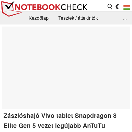
Kezdőlap
Tesztek / áttekintők
...
Hírek
GYIK / Technológia / Benchmarkok
Könyvtár
Kapcsolat
Zászlóshajó Vivo tablet Snapdragon 8
Elite Gen 5 vezet legújabb AnTuTu