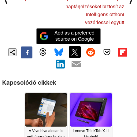
naptárjelzéseket biztosít az
intelligens otthoni
vezérléssel együtt
Add as a preferred
source on Google
Kapcsolódó cikkek
A Vivo hivatalosan is
Lenovo ThinkTab X11
nyilvánosságra hozta a
kivehető