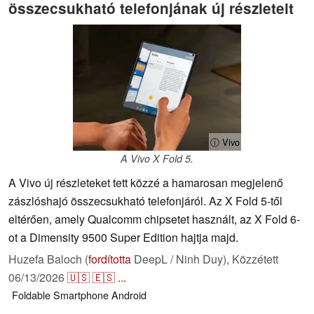
összecsukható telefonjának új részleteit
ⓘ Vivo
A Vivo X Fold 5.
A Vivo új részleteket tett közzé a hamarosan megjelenő
zászlóshajó összecsukható telefonjáról. Az X Fold 5-től
eltérően, amely Qualcomm chipsetet használt, az X Fold 6-
ot a Dimensity 9500 Super Edition hajtja majd.
Huzefa Baloch (
fordította
DeepL / Ninh Duy),
Közzétett
06/13/2026
🇺🇸
🇪🇸
...
Foldable
Smartphone
Android