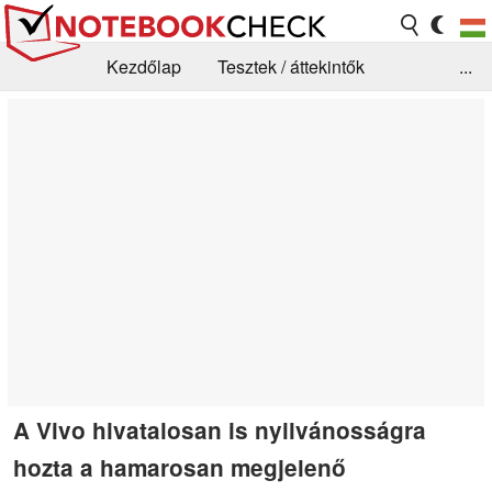
Kezdőlap
Tesztek / áttekintők
...
Hírek
GYIK / Technológia / Benchmarkok
Könyvtár
Kapcsolat
A Vivo hivatalosan is nyilvánosságra
hozta a hamarosan megjelenő