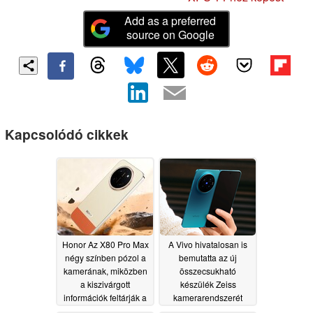
Add as a preferred
source on Google
Kapcsolódó cikkek
Honor Az X80 Pro Max
A Vivo hivatalosan is
négy színben pózol a
bemutatta az új
kamerának, miközben
összecsukható
a kiszivárgott
készülék Zeiss
információk feltárják a
kamerarendszerét
legfontosabb műszaki
06/16/2026