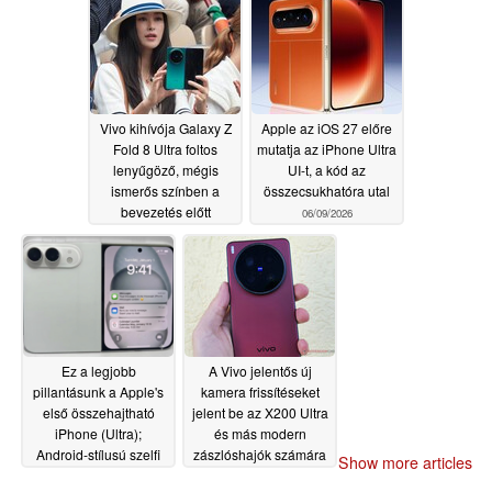
06/12/2026
Vivo kihívója Galaxy Z
Apple az iOS 27 előre
Fold 8 Ultra foltos
mutatja az iPhone Ultra
lenyűgöző, mégis
UI-t, a kód az
ismerős színben a
összecsukhatóra utal
bevezetés előtt
06/09/2026
06/10/2026
Ez a legjobb
A Vivo jelentős új
pillantásunk a Apple's
kamera frissítéseket
első összehajtható
jelent be az X200 Ultra
iPhone (Ultra);
és más modern
Android-stílusú szelfi
zászlóshajók számára
Show more articles
kamera tipped
06/07/2026
06/07/2026