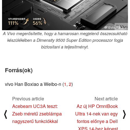
ⓘ Vivo
A Vivo megerősítette, hogy a hamarosan megjelenő összecsukható
készülékében a Dimensity 9500 Super Edition processzor fogja
biztosítani a teljesítményt.
Forrás(ok)
vivo Han Boxiao a Weibo-n (
1
,
2
)
Previous article
Next article
Acebeam UC3A teszt:
Az új HP OmniBook
⟨
⟩
Zseb méretű zseblámpa
Ultra 14-nek van egy
nagyszerű funkciókkal
fontos előnye a Dell
XPS 14-hez képest