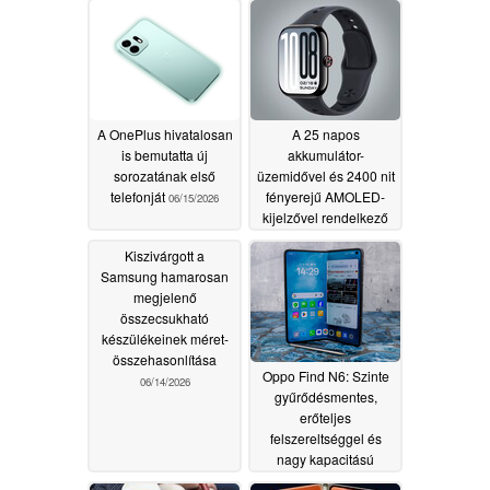
adatokat
06/16/2026
A OnePlus hivatalosan
A 25 napos
is bemutatta új
akkumulátor-
sorozatának első
üzemidővel és 2400 nit
telefonját
fényerejű AMOLED-
06/15/2026
kijelzővel rendelkező
Vivo Watch GT 2
Kiszivárgott a
hamarosan megjelenik
Samsung hamarosan
Európában
06/15/2026
megjelenő
összecsukható
készülékeinek méret-
összehasonlítása
Oppo Find N6: Szinte
06/14/2026
gyűrődésmentes,
erőteljes
felszereltséggel és
nagy kapacitású
akkumulátorral