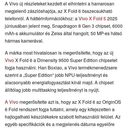
A Vivo új részleteket kezdett el elhintetni a hamarosan
megjelenő zászlóshajója, az X Fold 6 összecsukható
telefonról. A háttérinformációkhoz: a
Vivo X Fold 5
2025
júniusában jelent meg, Snapdragon 8 Gen 3 chipset, 6000
mAh-s akkumulátor és Zeiss által hangolt, 50 MP-es hátsó
hármas kamerával.
A márka most hivatalosan is megerősítette, hogy az új
Vivo
X Fold 6 a Dimensity 9500 Super Edition chipsetet
fogja használni. Han Boxiao, a Vivo termékmenedzsere
szerint a „Super Edition” jobb NPU-teljesítményt és
alacsonyabb energiafogyasztást kínál majd. A chipset
állítólag jobb multitasking teljesítményt is nyújt.
A Vivo
megerősítette azt is, hogy az X Fold 6 az OriginOS
6 Fold rendszert fogja futtatni, amely egy kifejezetten a
hajtogatható készülékekre szabott felhasználói felület. Az
egyéb specifikációk és a megjelenés dátuma egyelőre