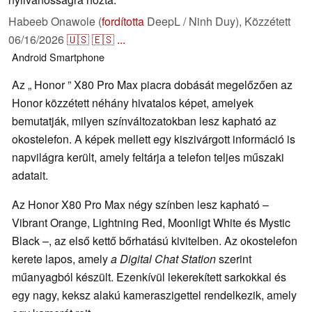
Habeeb Onawole (
fordította
DeepL / Ninh Duy),
Közzétett
06/16/2026
🇺🇸
🇪🇸
...
Android
Smartphone
Az „ Honor ” X80 Pro Max piacra dobását megelőzően az
Honor közzétett néhány hivatalos képet, amelyek
bemutatják, milyen színváltozatokban lesz kapható az
okostelefon. A képek mellett egy kiszivárgott információ is
napvilágra került, amely feltárja a telefon teljes műszaki
adatait.
Az Honor X80 Pro Max négy színben lesz kapható –
Vibrant Orange, Lightning Red, Moonligt White és Mystic
Black –, az első kettő bőrhatású kivitelben. Az okostelefon
kerete lapos, amely
a Digital Chat Station
szerint
műanyagból készült. Ezenkívül lekerekített sarkokkal és
egy nagy, keksz alakú kameraszigettel rendelkezik, amely