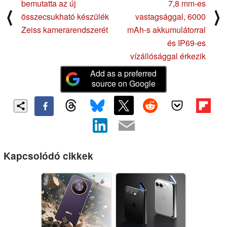
bemutatta az új
7,8 mm-es
⟨
⟩
összecsukható készülék
vastagsággal, 6000
Zeiss kamerarendszerét
mAh-s akkumulátorral
és IP69-es
vízállósággal érkezik
Add as a preferred
source on Google
Kapcsolódó cikkek