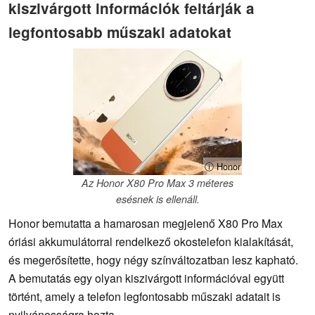
kiszivárgott információk feltárják a
legfontosabb műszaki adatokat
ⓘ Honor
Az Honor X80 Pro Max 3 méteres
esésnek is ellenáll.
Honor bemutatta a hamarosan megjelenő X80 Pro Max
óriási akkumulátorral rendelkező okostelefon kialakítását,
és megerősítette, hogy négy színváltozatban lesz kapható.
A bemutatás egy olyan kiszivárgott információval együtt
történt, amely a telefon legfontosabb műszaki adatait is
nyilvánosságra hozta.