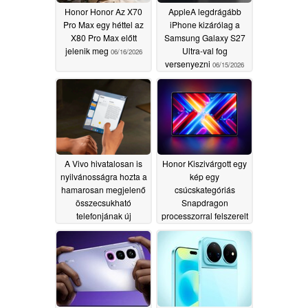
Honor Honor Az X70
AppleA legdrágább
Pro Max egy héttel az
iPhone kizárólag a
X80 Pro Max előtt
Samsung Galaxy S27
jelenik meg
Ultra-val fog
06/16/2026
versenyezni
06/15/2026
A Vivo hivatalosan is
Honor Kiszivárgott egy
nyilvánosságra hozta a
kép egy
hamarosan megjelenő
csúcskategóriás
összecsukható
Snapdragon
telefonjának új
processzorral felszerelt
részleteit
OLED táblagépről
06/13/2026
06/12/2026