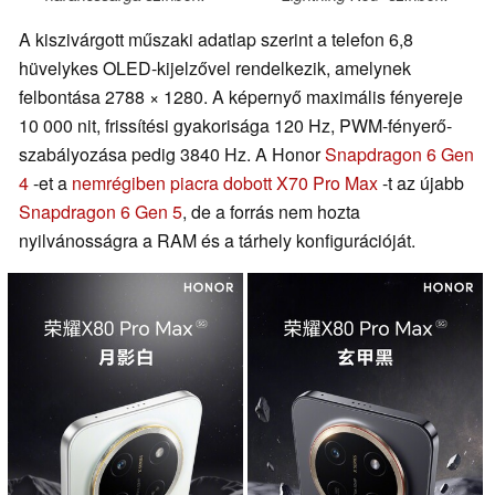
A kiszivárgott műszaki adatlap szerint a telefon 6,8
hüvelykes OLED-kijelzővel rendelkezik, amelynek
felbontása 2788 × 1280. A képernyő maximális fényereje
10 000 nit, frissítési gyakorisága 120 Hz, PWM-fényerő-
szabályozása pedig 3840 Hz. A Honor
Snapdragon 6 Gen
4
-et a
nemrégiben piacra dobott X70 Pro Max
-t az újabb
Snapdragon 6 Gen 5
, de a forrás nem hozta
nyilvánosságra a RAM és a tárhely konfigurációját.