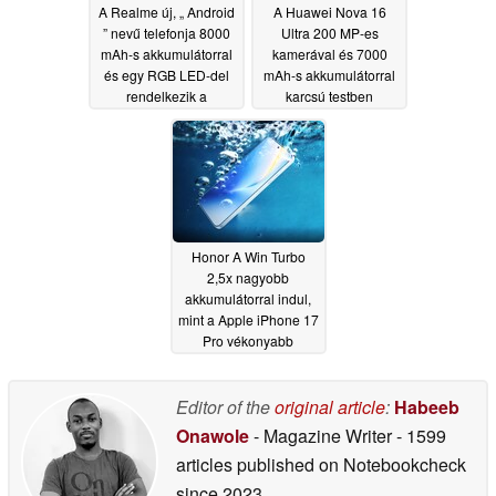
A Realme új, „ Android
A Huawei Nova 16
” nevű telefonja 8000
Ultra 200 MP-es
mAh-s akkumulátorral
kamerával és 7000
és egy RGB LED-del
mAh-s akkumulátorral
rendelkezik a
karcsú testben
hátoldalán
mutatkozik be
06/11/2026
06/01/2026
Honor A Win Turbo
2,5x nagyobb
akkumulátorral indul,
mint a Apple iPhone 17
Pro vékonyabb
testben, mint az iPhone
17 Pro
05/29/2026
Editor of the
original article
:
Habeeb
Onawole
- Magazine Writer
- 1599
articles published on Notebookcheck
since 2023