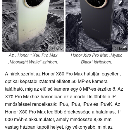
ⓘ Honor
ⓘ Honor
Az „ Honor ” X80 Pro Max
Honor X80 Pro Max „Mystic
„Moonlight White” színben.
Black” kivitelben.
A hírek szerint az Honor X80 Pro Max hátulján egyetlen,
optikai képstabilizátorral ellátott 50 MP-es kamera
található, míg az elülső kamera egy 8 MP-es érzékelő. Az
X70 Pro Maxhoz hasonlóan ez a modell is többféle IP-
minősítéssel rendelkezik: IP66, IP68, IP69 és IP69K. Az
Honor X80 Pro Max legfőbb érdekessége a hatalmas, 11
000 mAh-s akkumulátor, amely mindössze 8,08 mm
vastag házban kapott helyet, így vékonyabb, mint az