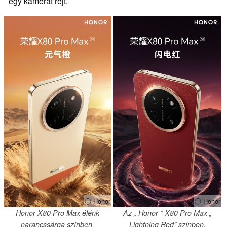
egy kamerát rejt.
ⓘ Honor
ⓘ Honor
Honor X80 Pro Max élénk
Az „ Honor ” X80 Pro Max „
narancssárga színben.
Lightning Red” színben.