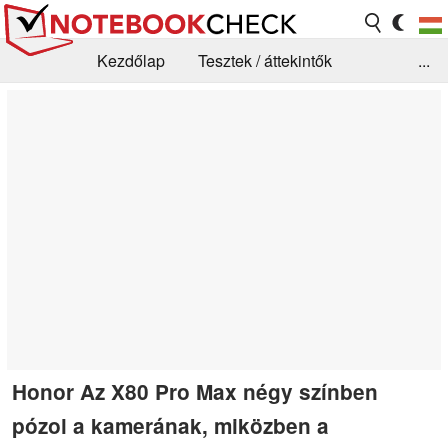
Kezdőlap
Tesztek / áttekintők
...
Hírek
GYIK / Technológia / Benchmarkok
Könyvtár
Kapcsolat
Honor Az X80 Pro Max négy színben
pózol a kamerának, miközben a