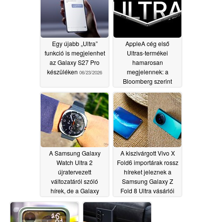
Egy újabb „Ultra”
AppleA cég első
funkció is megjelenhet
Ultras-termékei
az Galaxy S27 Pro
hamarosan
készüléken
megjelennek: a
06/23/2026
Bloomberg szerint
2026–2027-ben 20 új
termék kerül
forgalomba
06/22/2026
A Samsung Galaxy
A kiszivárgott Vivo X
Watch Ultra 2
Fold6 importárak rossz
újratervezett
híreket jeleznek a
változatáról szóló
Samsung Galaxy Z
hírek, de a Galaxy
Fold 8 Ultra vásárlói
Watch 9 Classicról
számára júliusban
nem szivárgott ki
06/20/2026
információ
06/21/2026