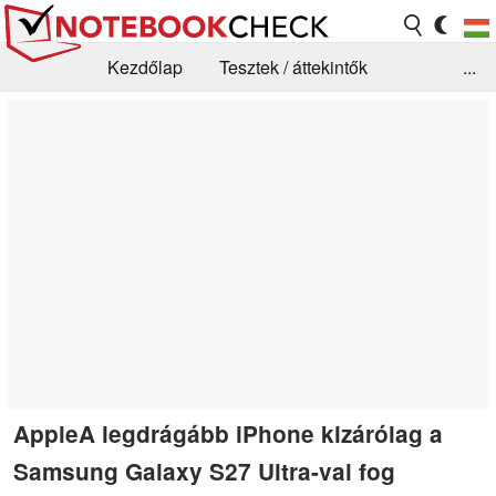
Kezdőlap
Tesztek / áttekintők
...
Hírek
GYIK / Technológia / Benchmarkok
Könyvtár
Kapcsolat
AppleA legdrágább iPhone kizárólag a
Samsung Galaxy S27 Ultra-val fog