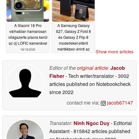
A Xiaomi 18 Pro
A Samsung Galaxy
várhatóan hamarosan
S27, Galaxy Z Fold 8
világszerte piacra kerül
és Galaxy Z Flip 8
az új LOFIC kamerával
modelleket eltérő
mértékben érinti az
06/18/2026
Show more articles
alkatrészhiány
06/18/2026
Editor of the
original article
:
Jacob
Fisher
- Tech writer/translator
- 3002
articles published on Notebookcheck
since 2022
contact me via:
jacob67147
Translator:
Ninh Ngoc Duy
- Editorial
Assistant
- 815842 articles published