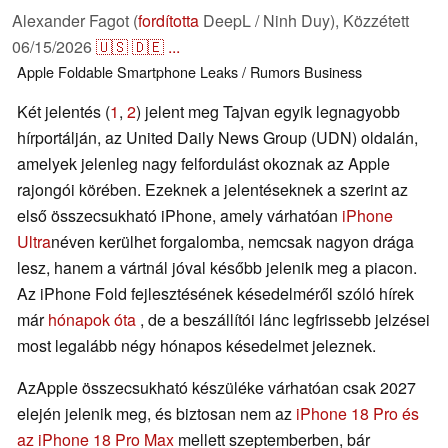
Alexander Fagot (
fordította
DeepL / Ninh Duy),
Közzétett
06/15/2026
🇺🇸
🇩🇪
...
Apple
Foldable
Smartphone
Leaks / Rumors
Business
Két jelentés (
1
,
2
) jelent meg Tajvan egyik legnagyobb
hírportálján, az United Daily News Group (UDN) oldalán,
amelyek jelenleg nagy felfordulást okoznak az Apple
rajongói körében. Ezeknek a jelentéseknek a szerint az
első összecsukható iPhone, amely várhatóan
iPhone
Ultra
néven kerülhet forgalomba, nemcsak nagyon drága
lesz, hanem a vártnál jóval később jelenik meg a piacon.
Az iPhone Fold fejlesztésének késedelméről szóló hírek
már
hónapok óta
, de a beszállítói lánc legfrissebb jelzései
most legalább négy hónapos késedelmet jeleznek.
AzApple összecsukható készüléke várhatóan csak 2027
elején jelenik meg, és biztosan nem az
iPhone 18 Pro és
az iPhone 18 Pro Max
mellett szeptemberben, bár