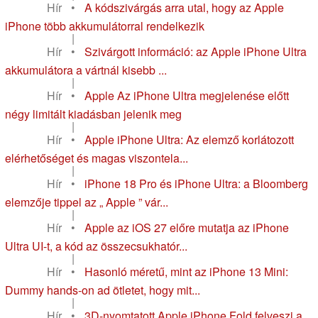
Hír
•
A kódszivárgás arra utal, hogy az Apple
iPhone több akkumulátorral rendelkezik
|
Hír
•
Szivárgott információ: az Apple iPhone Ultra
akkumulátora a vártnál kisebb ...
|
Hír
•
Apple Az iPhone Ultra megjelenése előtt
négy limitált kiadásban jelenik meg
|
Hír
•
Apple iPhone Ultra: Az elemző korlátozott
elérhetőséget és magas viszontela...
|
Hír
•
iPhone 18 Pro és iPhone Ultra: a Bloomberg
elemzője tippel az „ Apple ” vár...
|
Hír
•
Apple az iOS 27 előre mutatja az iPhone
Ultra UI-t, a kód az összecsukhatór...
|
Hír
•
Hasonló méretű, mint az iPhone 13 Mini:
Dummy hands-on ad ötletet, hogy mit...
|
Hír
•
3D-nyomtatott Apple iPhone Fold felveszi a