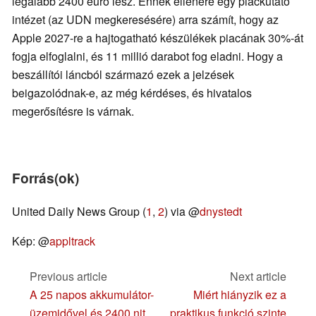
legalább 2400 euró lesz. Ennek ellenére egy piackutató
intézet (az UDN megkeresésére) arra számít, hogy az
Apple 2027-re a hajtogatható készülékek piacának 30%-át
fogja elfoglalni, és 11 millió darabot fog eladni. Hogy a
beszállítói láncból származó ezek a jelzések
beigazolódnak-e, az még kérdéses, és hivatalos
megerősítésre is várnak.
Forrás(ok)
United Daily News Group (
1
,
2
) via @
dnystedt
Kép: @
appltrack
Previous article
Next article
A 25 napos akkumulátor-
Miért hiányzik ez a
üzemidővel és 2400 nit
praktikus funkció szinte