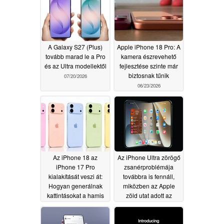
A Galaxy S27 (Plus)
Apple iPhone 18 Pro: A
tovább marad le a Pro
kamera észrevehető
és az Ultra modellektől
fejlesztése szinte már
biztosnak tűnik
07/20/2026
06/23/2026
Az iPhone 18 az
Az iPhone Ultra zörögő
iPhone 17 Pro
zsanérproblémája
kialakítását veszi át:
továbbra is fennáll,
Hogyan generálnak
miközben az Apple
kattintásokat a hamis
zöld utat adott az
szivárogtatások?
összecsukható kijelzők
gyártásának
06/23/2026
06/23/2026