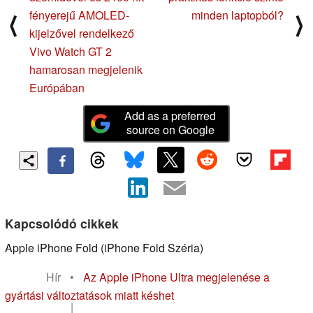
fényerejű AMOLED-
minden laptopból?
⟨
⟩
kijelzővel rendelkező
Vivo Watch GT 2
hamarosan megjelenik
Európában
Add as a preferred
source on Google
Kapcsolódó cikkek
Apple iPhone Fold (iPhone Fold Széria)
Hír
•
Az Apple iPhone Ultra megjelenése a
gyártási változtatások miatt késhet
|