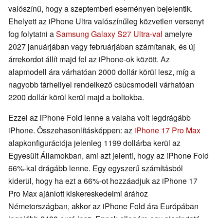
valószínű, hogy a szeptemberi eseményen bejelentik.
Ehelyett az iPhone Ultra valószínűleg közvetlen versenyt
fog folytatni a
Samsung Galaxy S27 Ultra-val
amelyre
2027 januárjában vagy februárjában számítanak, és új
árrekordot állít majd fel az iPhone-ok között. Az
alapmodell ára várhatóan 2000 dollár körül lesz, míg a
nagyobb tárhellyel rendelkező csúcsmodell várhatóan
2200 dollár körül kerül majd a boltokba.
Ezzel az iPhone Fold lenne a valaha volt legdrágább
iPhone. Összehasonlításképpen: az
iPhone 17 Pro Max
alapkonfigurációja jelenleg 1199 dollárba kerül az
Egyesült Államokban, ami azt jelenti, hogy az iPhone Fold
66%-kal drágább lenne. Egy egyszerű számításból
kiderül, hogy ha ezt a 66%-ot hozzáadjuk az iPhone 17
Pro Max ajánlott kiskereskedelmi árához
Németországban, akkor az iPhone Fold ára Európában