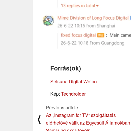
Forrás(ok)
Setsuna Digital Weibo
Kép:
Techdroider
Previous article
Az „Instagram for TV” szolgáltatás
⟨
elérhetővé válik az Egyesült Államokban
Samsung okos tévéin