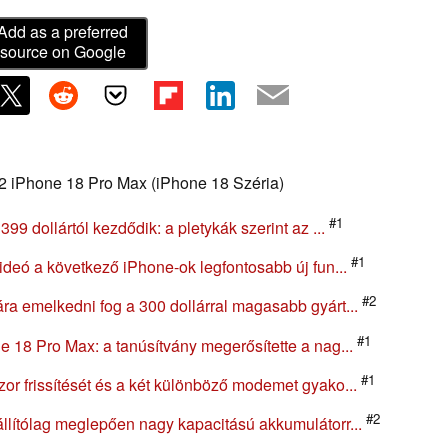
Add as a preferred
source on Google
#2 iPhone 18 Pro Max (iPhone 18 Széria)
#1
99 dollártól kezdődik: a pletykák szerint az ...
#1
ideó a következő iPhone-ok legfontosabb új fun...
#2
a emelkedni fog a 300 dollárral magasabb gyárt...
#1
 18 Pro Max: a tanúsítvány megerősítette a nag...
#1
r frissítését és a két különböző modemet gyako...
#2
llítólag meglepően nagy kapacitású akkumulátorr...