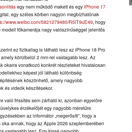
sonlítás
egy nem működő makett és egy
iPhone 17
igital, egy széles körben nagyon megbízhatónak
ps://www.weibo.com/5821279480/R5iT9uE49
, hogy
 modell főkamerája nagy valószínűséggel jelentős
erint ez fizikailag is látható lesz az iPhone 18 Pro
 amely körülbelül 2 mm-rel vastagabb lesz. Az
k okaira vonatkozó konkrét részleteket hivatalosan
dellekhez képest jól látható különbség
építésének köszönhető, amely nagyobb
k és videók készítésekor.
 való frissítés sem zárható ki, azonban egyelőre
hüvelykes érzékelőjét egy nagyobb méretűre
gyzésekben az informátor „megerősíti”, hogy a
 oka annak, hogy az Apple 2026 szeptemberében
a vastagabb lesz. Egy kissé nagyobb