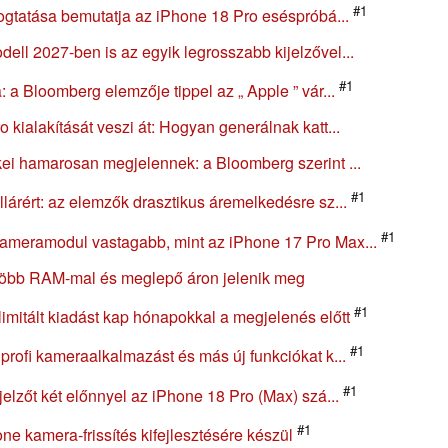
#1
rogtatása bemutatja az iPhone 18 Pro eséspróbá...
ll 2027-ben is az egyik legrosszabb kijelzővel...
#1
 a Bloomberg elemzője tippel az „ Apple ” vár...
kialakítását veszi át: Hogyan generálnak katt...
ei hamarosan megjelennek: a Bloomberg szerint ...
#1
lárért: az elemzők drasztikus áremelkedésre sz...
#1
ameramodul vastagabb, mint az iPhone 17 Pro Max...
több RAM-mal és meglepő áron jelenik meg
#1
imitált kiadást kap hónapokkal a megjelenés előtt
#1
profi kameraalkalmazást és más új funkciókat k...
#1
elzőt két előnnyel az iPhone 18 Pro (Max) szá...
#1
ne kamera-frissítés kifejlesztésére készül