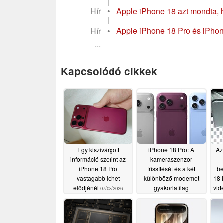
|
Hír
•
Apple iPhone 18 azt mondta, h
|
Hír
•
Apple iPhone 18 Pro és iPhone
...
Kapcsolódó cikkek
Egy kiszivárgott
iPhone 18 Pro: A
Az
információ szerint az
kameraszenzor
iPhone 18 Pro
frissítését és a két
be
vastagabb lehet
különböző modemet
18 
elődjénél
gyakorlatilag
vid
07/08/2026
megerősítette egy
Isl
jelentős „ Apple ”
szivárgás
07/02/2026