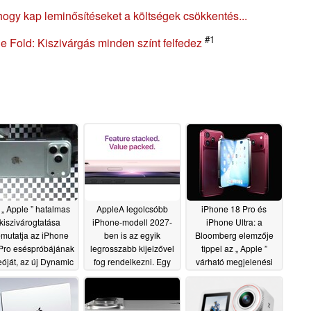
ogy kap leminősítéseket a költségek csökkentés...
#1
 Fold: Kiszivárgás minden színt felfedez
 „ Apple ” hatalmas
AppleA legolcsóbb
iPhone 18 Pro és
kiszivárogtatása
iPhone-modell 2027-
iPhone Ultra: a
mutatja az iPhone
ben is az egyik
Bloomberg elemzője
Pro eséspróbájának
legrosszabb kijelzővel
tippel az „ Apple ”
eóját, az új Dynamic
fog rendelkezni. Egy
várható megjelenési
and funkciót és még
informátor az iPhone
dátumára
06/29/2026
sok mást
18 és az iPhone Air 2
06/30/2026
műszaki adatairól adott