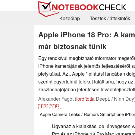
Kezdőlap
Tesztek / áttekintők
Apple iPhone 18 Pro: A kame
már biztosnak tűnik
Egy rendkívül megbízható informátor megerős
iPhone kamerájának jelentős fejlesztéséről s
pletykákat. Az „ Apple ” ellátási láncában do
szerint egyértelmű jeleket talált arra, hogy a
zászlóshajójában jelentősen továbbfejlesztet
Alexander Fagot (
fordította
DeepL / Ninh Duy
🇺🇸
🇩🇪
...
Apple
Camera
Leaks / Rumors
Smartphone
iPho
Ugyanaz a kialakítás, de lényegesen 
Pro és az iPhone 18 Pro Max kameram