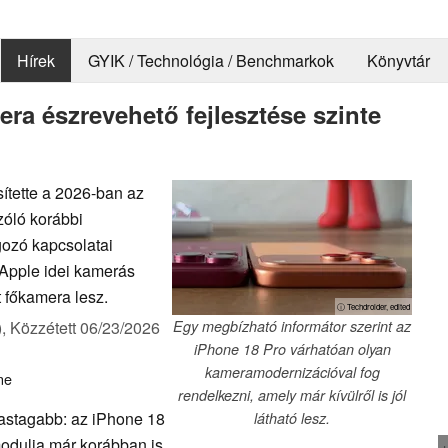
Hírek
GYIK / Technológia / Benchmarkok
Könyvtár
ra észrevehető fejlesztése szinte
ítette a 2026-ban az
zóló korábbi
lgozó kapcsolatai
z Apple idei kamerás
t főkamera lesz.
ⓘ Techdroider, edited
),
Közzétett
06/23/2026
Egy megbízható informátor szerint az
iPhone 18 Pro várhatóan olyan
kameramodernizációval fog
ne
rendelkezni, amely már kívülről is jól
vastagabb: az iPhone 18
látható lesz.
odulja már korábban is