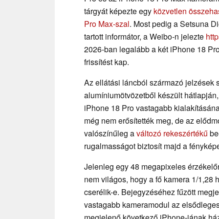
tárgyát képezte egy
közvetlen összeha
Pro Max-szal
. Most pedig a Setsuna D
tartott informátor, a Weibo-n jelezte
htt
2026-ban legalább a két iPhone 18 Pro
frissítést kap.
Az ellátási láncból származó jelzések sz
alumíniumötvözetből készült hátlapján,
iPhone 18 Pro vastagabb kialakításána
még nem erősítették meg, de az elődmo
valószínűleg a
változó rekeszértékű
be
rugalmasságot biztosít majd a fényképe
Jelenleg egy 48 megapixeles érzékelőre
nem világos, hogy a fő kamera 1/1,28 
cserélik-e. Bejegyzéséhez fűzött megje
vastagabb kameramodul az elsődleges
megjelenő következő iPhone-jának ház