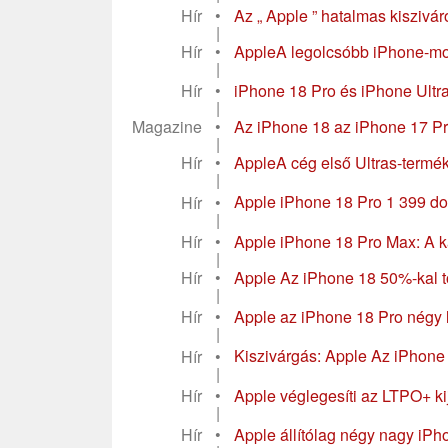
Hír
•
Az „ Apple ” hatalmas kiszivá
|
Hír
•
AppleA legolcsóbb iPhone-mode
|
Hír
•
iPhone 18 Pro és iPhone Ultra:
|
Magazine
•
Az iPhone 18 az iPhone 17 Pro 
|
Hír
•
AppleA cég első Ultras-termék
|
Hír
•
Apple iPhone 18 Pro 1 399 dol
|
Hír
•
Apple iPhone 18 Pro Max: A k
|
Hír
•
Apple Az iPhone 18 50%-kal 
|
Hír
•
Apple az iPhone 18 Pro négy l
|
Hír
•
Kiszivárgás: Apple Az iPhone 
|
Hír
•
Apple véglegesíti az LTPO+ kij
|
Hír
•
Apple állítólag négy nagy iPho