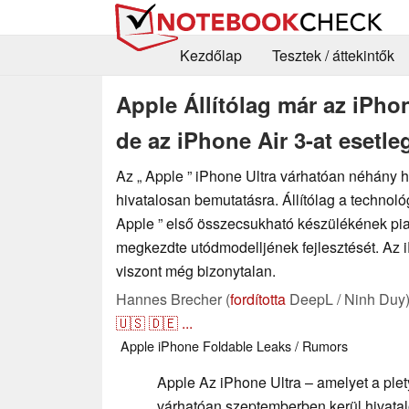
Kezdőlap
Tesztek / áttekintők
Apple Állítólag már az iPhon
de az iPhone Air 3-at esetleg
Az „ Apple ” iPhone Ultra várhatóan néhány 
hivatalosan bemutatásra. Állítólag a technológ
Apple ” első összecsukható készülékének pia
megkezdte utódmodelljének fejlesztését. Az 
viszont még bizonytalan.
Hannes Brecher (
fordította
DeepL / Ninh Duy
🇺🇸
🇩🇪
...
Apple
iPhone
Foldable
Leaks / Rumors
Apple Az iPhone Ultra – amelyet a pl
várhatóan szeptemberben kerül hivata