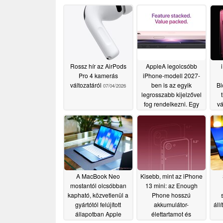
Rossz hír az AirPods
AppleA legolcsóbb
Pro 4 kamerás
iPhone-modell 2027-
változatáról
ben is az egyik
Bl
07/04/2026
legrosszabb kijelzővel
fog rendelkezni. Egy
vá
informátor az iPhone
d
18 és az iPhone Air 2
műszaki adatairól adott
tippeket
06/29/2026
A MacBook Neo
Kisebb, mint az iPhone
mostantól olcsóbban
13 mini: az Enough
kapható, közvetlenül a
Phone hosszú
gyártótól felújított
akkumulátor-
áll
állapotban Apple
élettartamot és