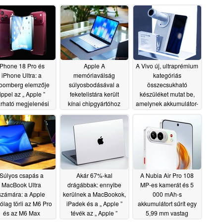
iPhone 18 Pro és
Apple A
A Vivo új, ultraprémium
iPhone Ultra: a
memóriaválság
kategóriás
oomberg elemzője
súlyosbodásával a
összecsukható
tippel az „ Apple ”
feketelistára került
készüléket mutat be,
rható megjelenési
kínai chipgyártóhoz
amelynek akkumulátor-
átumára
fordulnak
teljesítménye
06/29/2026
06/27/2026
felülmúlja a Galaxy -es
Z Fold 7-ét; a globális
piacra dobás is
megerősítést nyert
06/27/2026
Súlyos csapás a
Akár 67%-kal
A Nubia Air Pro 108
MacBook Ultra
drágábbak: ennyibe
MP-es kamerát és 5
számára: a Apple
kerülnek a MacBookok,
000 mAh-s
ítólag törli az M6 Pro
iPadek és a „ Apple ”
akkumulátort sűrít egy
és az M6 Max
tévék az „ Apple ”
5,99 mm vastag