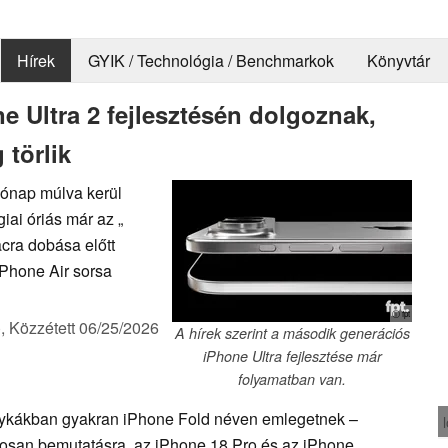
Hírek
GYIK / Technológia / Benchmarkok
Könyvtár
e Ultra 2 fejlesztésén dolgoznak,
 törlik
hónap múlva kerül
iai óriás már az „
cra dobása előtt
iPhone Air sorsa
ⓘ fpt
),
Közzétett
06/25/2026
A hírek szerint a második generációs
iPhone Ultra fejlesztése már
folyamatban van.
etykákban gyakran iPhone Fold néven emlegetnek –
losan bemutatásra, az iPhone 18 Pro és az iPhone