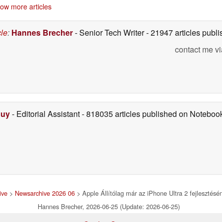
odelleket
jelentős áremelése
okostelefonba
06/26/2026
06/26/2026
ow more articles
után
06/26/2026
cle
:
Hannes Brecher
- Senior Tech Writer
- 21947 articles pub
contact me vi
Duy
- Editorial Assistant
- 818035 articles published on Notebo
ive
>
Newsarchive 2026 06
> Apple Állítólag már az iPhone Ultra 2 fejlesztésén
Hannes Brecher, 2026-06-25 (Update: 2026-06-25)