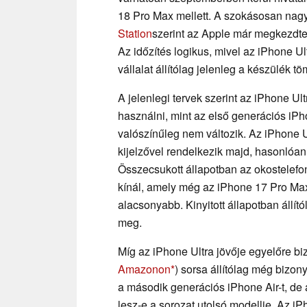
18 Pro Max mellett. A szokásosan nagyo
Station
szerint az Apple már megkezdte 
Az időzítés logikus, mivel az iPhone Ul
vállalat állítólag jelenleg a készülék 
A jelenlegi tervek szerint az iPhone Ul
használni, mint az első generációs iPh
valószínűleg nem változik. Az iPhone 
kijelzővel rendelkezik majd, hasonló
Összecsukott állapotban az okostelefon
kínál, amely még az iPhone 17 Pro Max 
alacsonyabb. Kinyitott állapotban állító
meg.
Míg az iPhone Ultra jövője egyelőre biz
Amazonon
) sorsa állítólag még bizon
a második generációs iPhone Air-t, de 
lesz-e a sorozat utolsó modellje. Az i