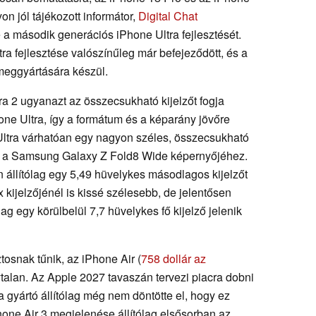
n jól tájékozott informátor,
Digital Chat
a második generációs iPhone Ultra fejlesztését.
tra fejlesztése valószínűleg már befejeződött, és a
tömeggyártására készül.
tra 2 ugyanazt az összecsukható kijelzőt fogja
one Ultra, így a formátum és a képarány jövőre
Ultra várhatóan egy nagyon széles, összecsukható
an a Samsung Galaxy Z Fold8 Wide képernyőjéhez.
 állítólag egy 5,49 hüvelykes másodlagos kijelzőt
kijelzőjénél is kissé szélesebb, de jelentősen
lag egy körülbelül 7,7 hüvelykes fő kijelző jelenik
tosnak tűnik, az iPhone Air (
758 dollár az
ytalan. Az Apple 2027 tavaszán tervezi piacra dobni
a gyártó állítólag még nem döntötte el, hogy ez
Phone Air 3 megjelenése állítólag elsősorban az