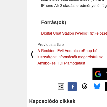
iPhone Air 2 eladási eredményeitől füg
Forrás(ok)
Digital Chat Station (Weibo)
|
fpt (előze
Previous article
A Resident Evil Veronica eShop-ból
⟨
kiszivárgott információk megerősítik az
Amiibo- és HDR-támogatást
Kapcsolódó cikkek