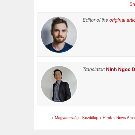
csavarozható hátlapot
m
06/26/2026
Sh
ígér
06/26/2026
Editor of the
original arti
Translator:
Ninh Ngoc 
>
Magyarország - Kezdőlap
>
Hírek
>
News Arch