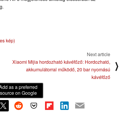
g.
tes kép)
Next article
Xiaomi Mijia hordozható kávéfőző: Hordozható,
⟩
akkumulátorral működő, 20 bar nyomású
kávéfőző
Add as a preferred
source on Google