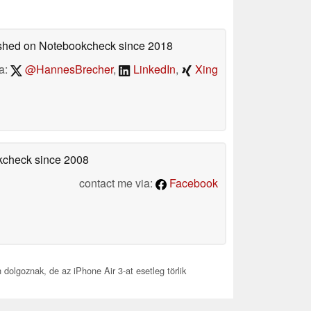
lished on Notebookcheck
since 2018
a:
@HannesBrecher
,
LinkedIn
,
Xing
okcheck
since 2008
contact me via:
Facebook
 dolgoznak, de az iPhone Air 3-at esetleg törlik