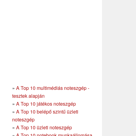
»
A Top 10 multimédiás noteszgép -
tesztek alapján
»
A Top 10 játékos noteszgép
»
A Top 10 belépő szintű üzleti
noteszgép
»
A Top 10 üzleti noteszgép
»
A Top 10 notebook munkaállomása