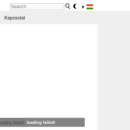
▼
Kapcsolat
loading failed!
loading failed!