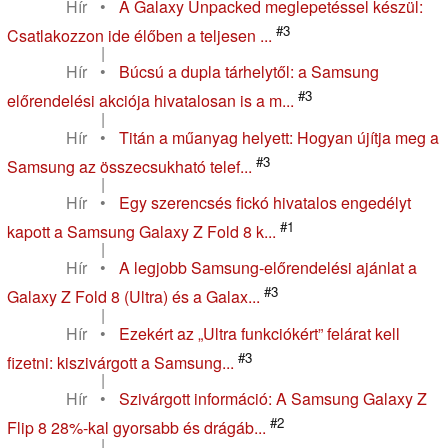
Hír
•
A Galaxy Unpacked meglepetéssel készül:
#3
Csatlakozzon ide élőben a teljesen ...
|
Hír
•
Búcsú a dupla tárhelytől: a Samsung
#3
előrendelési akciója hivatalosan is a m...
|
Hír
•
Titán a műanyag helyett: Hogyan újítja meg a
#3
Samsung az összecsukható telef...
|
Hír
•
Egy szerencsés fickó hivatalos engedélyt
#1
kapott a Samsung Galaxy Z Fold 8 k...
|
Hír
•
A legjobb Samsung-előrendelési ajánlat a
#3
Galaxy Z Fold 8 (Ultra) és a Galax...
|
Hír
•
Ezekért az „Ultra funkciókért” felárat kell
#3
fizetni: kiszivárgott a Samsung...
|
Hír
•
Szivárgott információ: A Samsung Galaxy Z
#2
Flip 8 28%-kal gyorsabb és drágáb...
|