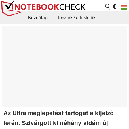
Kezdőlap
Tesztek / áttekintők
...
Hírek
GYIK / Technológia / Benchmarkok
Könyvtár
Kapcsolat
Az Ultra meglepetést tartogat a kijelző
terén. Szivárgott ki néhány vidám új