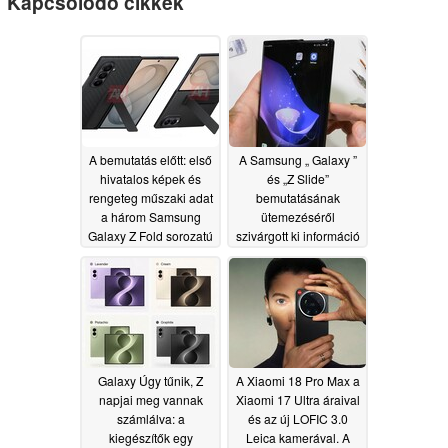
Kapcsolódó cikkek
A bemutatás előtt: első
A Samsung „ Galaxy ”
hivatalos képek és
és „Z Slide”
rengeteg műszaki adat
bemutatásának
a három Samsung
ütemezéséről
Galaxy Z Fold sorozatú
szivárgott ki információ
készülékről
06/30/2026
06/30/2026
Galaxy Úgy tűnik, Z
A Xiaomi 18 Pro Max a
napjai meg vannak
Xiaomi 17 Ultra áraival
számlálva: a
és az új LOFIC 3.0
kiegészítők egy
Leica kamerával. A