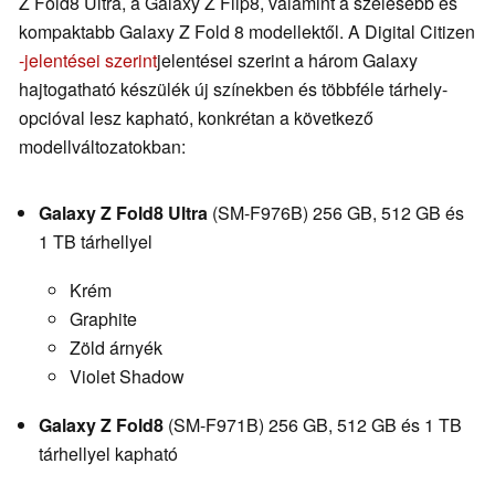
Z Fold8 Ultra, a Galaxy Z Flip8, valamint a szélesebb és
kompaktabb Galaxy Z Fold 8 modellektől. A Digital Citizen
-jelentései szerint
jelentései szerint a három Galaxy
hajtogatható készülék új színekben és többféle tárhely-
opcióval lesz kapható, konkrétan a következő
modellváltozatokban:
Galaxy Z Fold8 Ultra
(SM-F976B) 256 GB, 512 GB és
1 TB tárhellyel
Krém
Graphite
Zöld árnyék
Violet Shadow
Galaxy Z Fold8
(SM-F971B) 256 GB, 512 GB és 1 TB
tárhellyel kapható