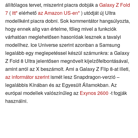
állítólagos tervet, miszerint piacra dobják a
Galaxy Z Fold
7
(
itt
elérhető
az Amazon US-en
) utódját új Ultra
modellként piacra dobni. Sok kommentátor hangsúlyozta,
hogy ennek alig van értelme, főleg mivel a funkciók
várhatóan meglehetősen hasonlóak lesznek a tavalyi
modellhez. Ice Universe szerint azonban a Samsung
legalább egy meglepetéssel készül számunkra: a Galaxy
Z Fold 8 Ultra jelentősen megnövelt kijelzőfelbontásával,
amint arról az X beszámolt. Ami a Galaxy Z Flip 8-at illeti,
az informátor szerint
ismét lesz Snapdragon-verzió –
legalábbis Kínában és az Egyesült Államokban. Az
európai modellek valószínűleg az
Exynos 2600
-t fogják
használni.