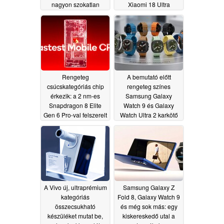
nagyon szokatlan
Xiaomi 18 Ultra
nevet sejtetnek a
mégsem tűnt el – állítja
Samsung iPhone Ultra-
egy informátor
06/28/2026
val versengő
készülékére
vonatkozóan
06/29/2026
Rengeteg
A bemutató előtt
csúcskategóriás chip
rengeteg színes
érkezik: a 2 nm-es
Samsung Galaxy
Snapdragon 8 Elite
Watch 9 és Galaxy
Gen 6 Pro-val felszerelt
Watch Ultra 2 karkötő
zászlóshajó modellek
szivárgott ki
06/27/2026
valószínűleg rendkívül
drágák lesznek
06/28/2026
A Vivo új, ultraprémium
Samsung Galaxy Z
kategóriás
Fold 8, Galaxy Watch 9
összecsukható
és még sok más: egy
készüléket mutat be,
kiskereskedő utal a