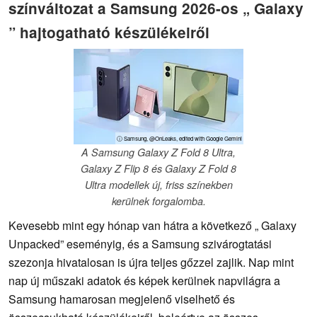
színváltozat a Samsung 2026-os „ Galaxy
” hajtogatható készülékeiről
ⓘ Samsung, @OnLeaks, edited with Google Gemini
A Samsung Galaxy Z Fold 8 Ultra,
Galaxy Z Flip 8 és Galaxy Z Fold 8
Ultra modellek új, friss színekben
kerülnek forgalomba.
Kevesebb mint egy hónap van hátra a következő „ Galaxy
Unpacked” eseményig, és a Samsung szivárogtatási
szezonja hivatalosan is újra teljes gőzzel zajlik. Nap mint
nap új műszaki adatok és képek kerülnek napvilágra a
Samsung hamarosan megjelenő viselhető és