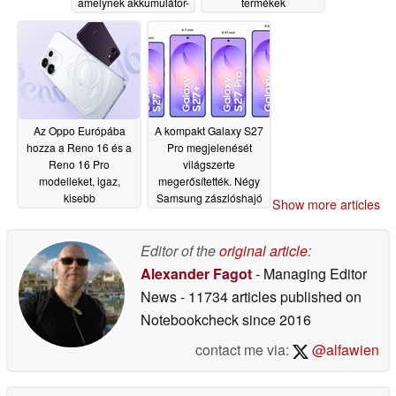
amelynek akkumulátor-
termékek
teljesítménye
elérhetőségére
felülmúlja a Galaxy -es
06/26/2026
Z Fold 7-ét; a globális
piacra dobás is
megerősítést nyert
06/27/2026
Az Oppo Európába
A kompakt Galaxy S27
hozza a Reno 16 és a
Pro megjelenését
Reno 16 Pro
világszerte
modelleket, igaz,
megerősítették. Négy
kisebb
Samsung zászlóshajó
Show more articles
akkumulátorokkal
okostelefon várható
2027-ben
06/26/2026
06/25/2026
Editor of the
original article
:
Alexander Fagot
- Managing Editor
News
- 11734 articles published on
Notebookcheck
since 2016
contact me via:
@alfawien