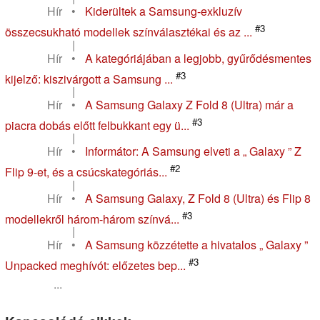
Hír
•
Kiderültek a Samsung-exkluzív
#3
összecsukható modellek színválasztékai és az ...
|
Hír
•
A kategóriájában a legjobb, gyűrődésmentes
#3
kijelző: kiszivárgott a Samsung ...
|
Hír
•
A Samsung Galaxy Z Fold 8 (Ultra) már a
#3
piacra dobás előtt felbukkant egy ü...
|
Hír
•
Informátor: A Samsung elveti a „ Galaxy ” Z
#2
Flip 9-et, és a csúcskategóriás...
|
Hír
•
A Samsung Galaxy, Z Fold 8 (Ultra) és Flip 8
#3
modellekről három-három színvá...
|
Hír
•
A Samsung közzétette a hivatalos „ Galaxy ”
#3
Unpacked meghívót: előzetes bep...
...