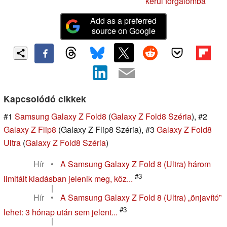
kerül forgalomba
Add as a preferred
source on Google
Kapcsolódó cikkek
#1
Samsung Galaxy Z Fold8
(
Galaxy Z Fold8 Széria
), #2
Galaxy Z Flip8
(Galaxy Z Flip8 Széria), #3
Galaxy Z Fold8
Ultra
(
Galaxy Z Fold8 Széria
)
Hír
•
A Samsung Galaxy Z Fold 8 (Ultra) három
#3
limitált kiadásban jelenik meg, köz...
|
Hír
•
A Samsung Galaxy Z Fold 8 (Ultra) „önjavító”
#3
lehet: 3 hónap után sem jelent...
|