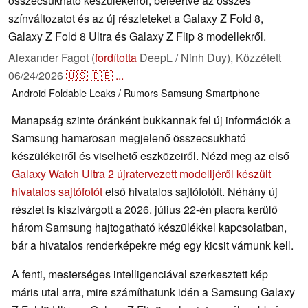
összecsukható készülékeiről, beleértve az összes
színváltozatot és az új részleteket a Galaxy Z Fold 8,
Galaxy Z Fold 8 Ultra és Galaxy Z Flip 8 modellekről.
Alexander Fagot (
fordította
DeepL / Ninh Duy),
Közzétett
06/24/2026
🇺🇸
🇩🇪
...
Android
Foldable
Leaks / Rumors
Samsung
Smartphone
Manapság szinte óránként bukkannak fel új információk a
Samsung hamarosan megjelenő összecsukható
készülékeiről és viselhető eszközeiről. Nézd meg az első
Galaxy Watch Ultra 2 újratervezett modelljéről készült
hivatalos sajtófotót
első hivatalos sajtófotóit. Néhány új
részlet is kiszivárgott a 2026. július 22-én piacra kerülő
három Samsung hajtogatható készülékkel kapcsolatban,
bár a hivatalos renderképekre még egy kicsit várnunk kell.
A fenti, mesterséges intelligenciával szerkesztett kép
máris utal arra, mire számíthatunk idén a Samsung Galaxy