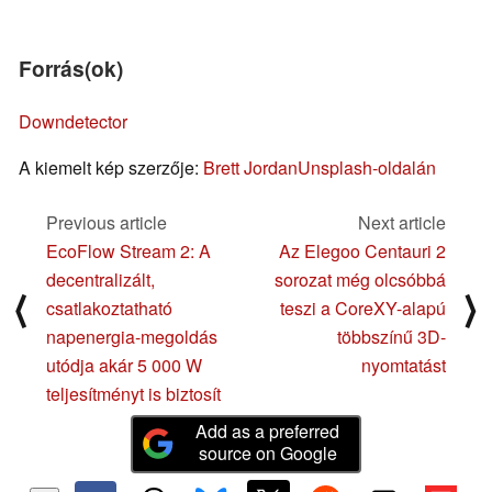
Forrás(ok)
Downdetector
A kiemelt kép szerzője:
Brett Jordan
Unsplash-oldalán
Previous article
Next article
EcoFlow Stream 2: A
Az Elegoo Centauri 2
decentralizált,
sorozat még olcsóbbá
⟨
⟩
csatlakoztatható
teszi a CoreXY-alapú
napenergia-megoldás
többszínű 3D-
utódja akár 5 000 W
nyomtatást
teljesítményt is biztosít
Add as a preferred
source on Google