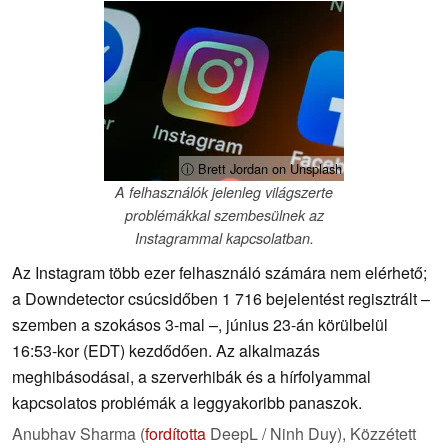
ⓘ Brett Jordan on Unsplash
A felhasználók jelenleg világszerte
problémákkal szembesülnek az
Instagrammal kapcsolatban.
Az Instagram több ezer felhasználó számára nem elérhető;
a Downdetector csúcsidőben 1 716 bejelentést regisztrált –
szemben a szokásos 3-mal –, június 23-án körülbelül
16:53-kor (EDT) kezdődően. Az alkalmazás
meghibásodásai, a szerverhibák és a hírfolyammal
kapcsolatos problémák a leggyakoribb panaszok.
Anubhav Sharma (
fordította
DeepL / Ninh Duy),
Közzétett