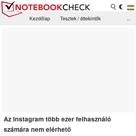
Kezdőlap
Tesztek / áttekintők
...
Hírek
GYIK / Technológia / Benchmarkok
Könyvtár
Kapcsolat
Az Instagram több ezer felhasználó
számára nem elérhető