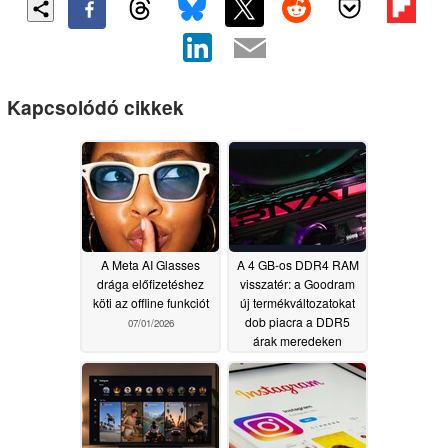
Kapcsolódó cikkek
A Meta AI Glasses
A 4 GB-os DDR4 RAM
drága előfizetéshez
visszatér: a Goodram
köti az offline funkciót
új termékváltozatokat
dob piacra a DDR5
07/01/2026
árak meredeken
emelkedő tendenciája
közepette
06/28/2026