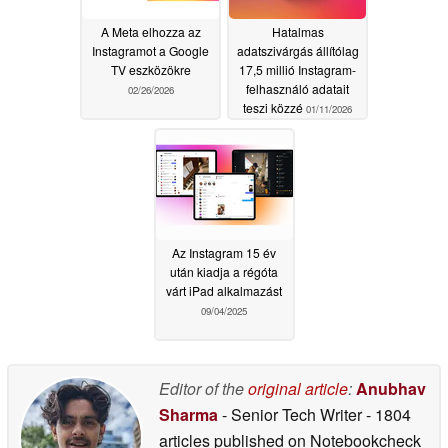
A Meta elhozza az
Hatalmas
Instagramot a Google
adatszivárgás állítólag
TV eszközökre
17,5 millió Instagram-
felhasználó adatait
02/26/2026
teszi közzé
01/11/2026
Az Instagram 15 év
után kiadja a régóta
várt iPad alkalmazást
09/04/2025
Editor of the
original article
:
Anubhav
Sharma
- Senior Tech Writer
- 1804
articles published on Notebookcheck