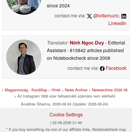
since 2024
contact me via:
@lottamuzic
,
LinkedIn
Translator:
Ninh Ngoc Duy
- Editorial
Assistant
- 815842 articles published
on Notebookcheck
since 2008
contact me via:
Facebook
>
Magyarország - Kezdőlap
>
Hírek
>
News Archive
>
Newsarchive 2026 06
> Az Instagram több ezer felhasználó számára nem elérhető
Anubhav Sharma, 2026-06-24 (Update: 2026-06-24)
Cookie Settings
| 02.08.2026 21:49
* If you buy something via one of our affiliate links, Notebookcheck may