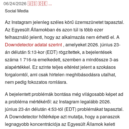
06/24/2026
🇺🇸
🇩🇪
...
Social Media
Az Instagram jelenleg széles körű üzemszünetet tapasztal.
Az Egyesült Államokban és azon túl is több ezer
felhasználó jelenti, hogy az alkalmazás nem érhető el. A
Downdetector adatai szerint
, amelyeket 2026. június 23-
án délután 5:13-kor (EDT) rögzítettek, a bejelentések
száma 1 716-ra emelkedett, szemben a mindössze 3-as
alapértékkel. Ez szinte teljes eltérést jelent a szokásos
forgalomtól, ami csak hirtelen meghibásodásra utalhat,
nem pedig fokozatos romlásra.
A bejelentett problémák bontása még világosabb képet ad
a probléma mértékéről: az Instagram legalább 2026.
június 23-án délután 4:53-tól (EDT) problémákat tapasztal.
A Downdetector hőtérképe azt mutatja, hogy a panaszok
legnagyobb koncentrációja az Egyesült Államok keleti