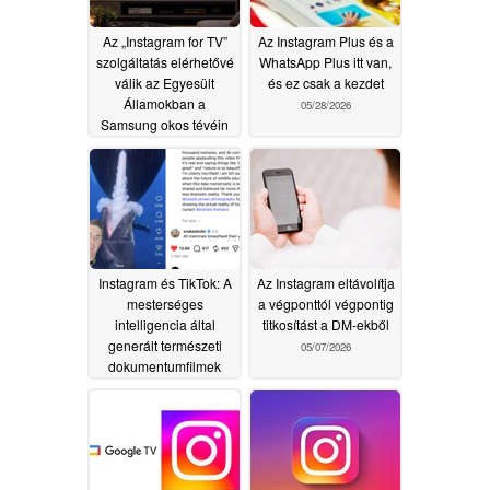
Az „Instagram for TV”
Az Instagram Plus és a
szolgáltatás elérhetővé
WhatsApp Plus itt van,
válik az Egyesült
és ez csak a kezdet
Államokban a
05/28/2026
Samsung okos tévéin
06/23/2026
Instagram és TikTok: A
Az Instagram eltávolítja
mesterséges
a végponttól végpontig
intelligencia által
titkosítást a DM-ekből
generált természeti
05/07/2026
dokumentumfilmek
egyre nagyobb teret
nyernek
05/12/2026