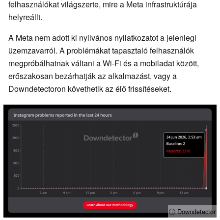
felhasználókat világszerte, mire a Meta infrastruktúrája
helyreállt.
A Meta nem adott ki nyilvános nyilatkozatot a jelenlegi
üzemzavarról. A problémákat tapasztaló felhasználók
megpróbálhatnak váltani a Wi-Fi és a mobiladat között,
erőszakosan bezárhatják az alkalmazást, vagy a
Downdetectoron követhetik az élő frissítéseket.
ⓘ Downdetector