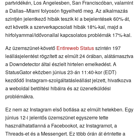
partvidékén, Los Angelesben, San Franciscóban, valamint
a Dallas–Miami folyosón figyelhető meg. Az alkalmazás
szintjén jelentkező hibák teszik ki a bejelentések 60%-át,
ezt követik a szerverkapcsolati hibák 18%-kal, majd a
hírfolyammal/idővonallal kapcsolatos problémák 17%-kal.
Az üzemszünet-követő
Entireweb Status
szintén 197
leállásjelentést rögzített az elmúlt 24 órában, alátámasztva
a Downdetector által észlelt hirtelen emelkedést. A
StatusGator eközben június 23-án 11:40-kor (EDT)
kezdődő Instagram-szolgáltatásleállást jelzett, hivatkozva
a weboldal betöltési hibáira és az üzenetküldési
problémákra.
Ez nem az Instagram első botlása az elmúlt hetekben. Egy
június 12-i jelentős üzemszünet egyszerre tette
használhatatlanná a Facebookot, az Instagramot, a
Threads-et és a Messengert. Ez több órán át érintette a