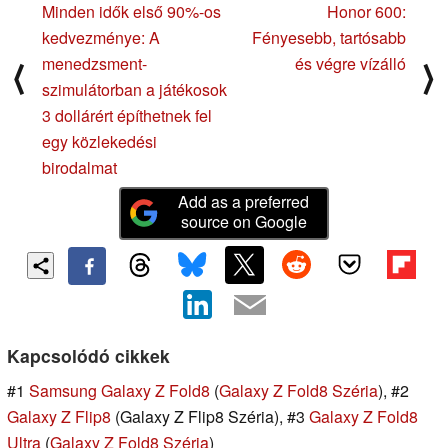
Minden idők első 90%-os
Honor 600:
kedvezménye: A
Fényesebb, tartósabb
menedzsment-
és végre vízálló
⟨
⟩
szimulátorban a játékosok
3 dollárért építhetnek fel
egy közlekedési
birodalmat
Add as a preferred
source on Google
Kapcsolódó cikkek
#1
Samsung Galaxy Z Fold8
(
Galaxy Z Fold8 Széria
), #2
Galaxy Z Flip8
(Galaxy Z Flip8 Széria), #3
Galaxy Z Fold8
Ultra
(
Galaxy Z Fold8 Széria
)