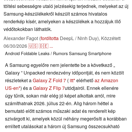
töltési sebességre utaló jelzésekig terjednek, melyeket az új
Samsung-készülékekről készült számos hivatalos
renderkép kísér, amelyeken a készülékek a hozzájuk illő
védőtokokban láthatók.
Alexander Fagot (
fordította
DeepL / Ninh Duy),
Közzétett
06/30/2026
🇺🇸
🇩🇪
...
Android
Foldable
Leaks / Rumors
Samsung
Smartphone
A Samsung egyelőre nem jelentette be a következő „
Galaxy ” Unpacked rendezvény időpontját, és nem közölt
részleteket a
Galaxy Z Fold 7
(
itt
elérhető
az Amazon
US-en
) és a
Galaxy Z Flip 7
utódjairól. Ennek ellenére
úgy tűnik, sokan már elég jó képet alkottak arról, mire
számíthatnak 2026. július 22-én. Alig három héttel a
bemutató előtt számos műszaki adat és renderelt kép
szivárgott ki, amelyek közül néhány megerősíti a korábban
említett utalásokat a három új Samsung összecsukható