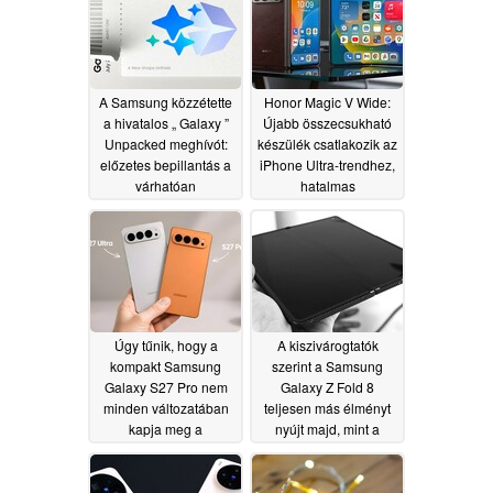
processzorokról
07/08/2026
A Samsung közzétette
Honor Magic V Wide:
a hivatalos „ Galaxy ”
Újabb összecsukható
Unpacked meghívót:
készülék csatlakozik az
előzetes bepillantás a
iPhone Ultra-trendhez,
várhatóan
hatalmas
szeptemberben
akkumulátorral
megrendezésre kerülő
07/07/2026
„ Apple ” eseménybe
07/08/2026
Úgy tűnik, hogy a
A kiszivárogtatók
kompakt Samsung
szerint a Samsung
Galaxy S27 Pro nem
Galaxy Z Fold 8
minden változatában
teljesen más élményt
kapja meg a
nyújt majd, mint a
Snapdragon 8 Elite
Galaxy Z Fold 7
Gen 6 processzort
07/06/2026