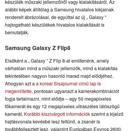
készülék műszaki jellemzőiről vagy kialakításáról. Az
alábbi képek állítólag a Samsung hivatalos tokjainak
renderelt ábrázolásai, de egyúttal az új „ Galaxy ”
hajtogatható készülékek hivatalos kialakítását is
bemutatják.
Samsung Galaxy Z Flip8
Elsőként a „ Galaxy ” Z Flip 8-at említenénk, amely
várhatóan mind a műszaki jellemzők, mind a kialakítás
tekintetében nagyon hasonló marad majd elődjéhez.
Ahogyan azt a
a koreai Sisajournal című lap is
megemlítette
, pontosan ugyanazt a kamerakombinációt
fogja tartalmazni, mint elődje – egy 50 megapixeles
főkamerát és egy 12 megapixeles ultraszéles látószögű
kamerát.
Korábbi kiszivárgott információk
szerint a kijelző
hajtásvonala kevésbé lesz feltűnő, a zsanér is
továbbfejlesztett lesz, valamint Európában Exynos 2600,