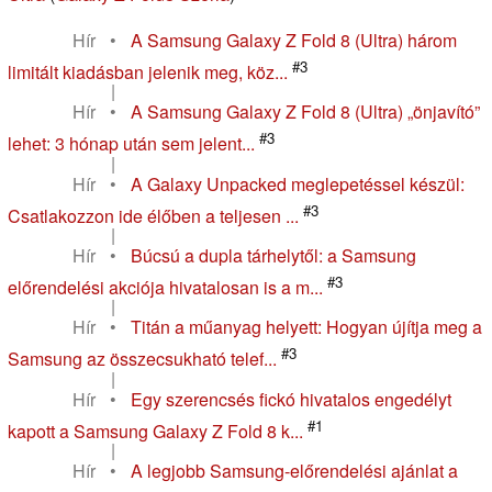
Hír
•
A Samsung Galaxy Z Fold 8 (Ultra) három
#3
limitált kiadásban jelenik meg, köz...
|
Hír
•
A Samsung Galaxy Z Fold 8 (Ultra) „önjavító”
#3
lehet: 3 hónap után sem jelent...
|
Hír
•
A Galaxy Unpacked meglepetéssel készül:
#3
Csatlakozzon ide élőben a teljesen ...
|
Hír
•
Búcsú a dupla tárhelytől: a Samsung
#3
előrendelési akciója hivatalosan is a m...
|
Hír
•
Titán a műanyag helyett: Hogyan újítja meg a
#3
Samsung az összecsukható telef...
|
Hír
•
Egy szerencsés fickó hivatalos engedélyt
#1
kapott a Samsung Galaxy Z Fold 8 k...
|
Hír
•
A legjobb Samsung-előrendelési ajánlat a