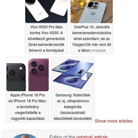
07/07/2026
Vivo X500 Pro Max
OnePlus 16: Jelentős
kontra Vivo X500: A
kameramodernizációra
következő generációs
lehet számítani, de az
Zeiss kamerák kezdik
OxygenOS már nem áll
felvenni a formájukat
a lábon
07/05/2026
07/05/2026
Apple iPhone 18 Pro
Samsung: Kiderültek
és iPhone 18 Pro Max:
az új, ultraprémium
a tanúsítvány
kategóriás
megerősítette a
összecsukható
nagyobb kapacitású
készülékek bevezetési
Show more articles
akkumulátorokat
árai az Egyesült
Királyság piacán
07/04/2026
Editor of the
original article
:
07/04/2026