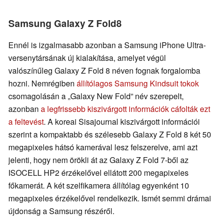
Samsung Galaxy Z Fold8
Ennél is izgalmasabb azonban a Samsung iPhone Ultra-
versenytársának új kialakítása, amelyet végül
valószínűleg Galaxy Z Fold 8 néven fognak forgalomba
hozni. Nemrégiben
állítólagos Samsung Kindsuit tokok
csomagolásán a „Galaxy New Fold” név szerepelt,
azonban
a legfrissebb kiszivárgott információk cáfolták ezt
a feltevést
. A koreai Sisajournal kiszivárgott információi
szerint a kompaktabb és szélesebb Galaxy Z Fold 8 két 50
megapixeles hátsó kamerával lesz felszerelve, ami azt
jelenti, hogy nem örökli át az Galaxy Z Fold 7-ből az
ISOCELL HP2 érzékelővel ellátott 200 megapixeles
főkamerát. A két szelfikamera állítólag egyenként 10
megapixeles érzékelővel rendelkezik. Ismét semmi drámai
újdonság a Samsung részéről.