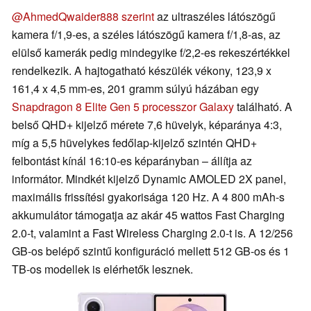
@AhmedQwaider888 szerint
az ultraszéles látószögű
kamera f/1,9-es, a széles látószögű kamera f/1,8-as, az
elülső kamerák pedig mindegyike f/2,2-es rekeszértékkel
rendelkezik. A hajtogatható készülék vékony, 123,9 x
161,4 x 4,5 mm-es, 201 gramm súlyú házában egy
Snapdragon 8 Elite Gen 5 processzor Galaxy
található. A
belső QHD+ kijelző mérete 7,6 hüvelyk, képaránya 4:3,
míg a 5,5 hüvelykes fedőlap-kijelző szintén QHD+
felbontást kínál 16:10-es képarányban – állítja az
informátor. Mindkét kijelző Dynamic AMOLED 2X panel,
maximális frissítési gyakorisága 120 Hz. A 4 800 mAh-s
akkumulátor támogatja az akár 45 wattos Fast Charging
2.0-t, valamint a Fast Wireless Charging 2.0-t is. A 12/256
GB-os belépő szintű konfiguráció mellett 512 GB-os és 1
TB-os modellek is elérhetők lesznek.