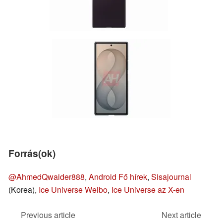
Forrás(ok)
@AhmedQwaider888
,
Android Fő hírek
,
Sisajournal
(Korea),
Ice Universe Weibo
,
Ice Universe az X-en
Previous article
Next article