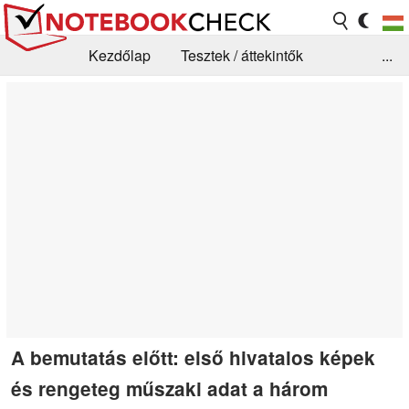
Kezdőlap
Tesztek / áttekintők
...
Hírek
GYIK / Technológia / Benchmarkok
Könyvtár
Kapcsolat
A bemutatás előtt: első hivatalos képek
és rengeteg műszaki adat a három