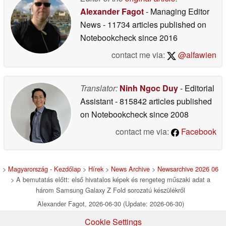
Alexander Fagot
- Managing Editor
News
- 11734 articles published on
Notebookcheck
since 2016
contact me via:
@alfawien
Translator:
Ninh Ngoc Duy
- Editorial
Assistant
- 815842 articles published
on Notebookcheck
since 2008
contact me via:
Facebook
>
Magyarország - Kezdőlap
>
Hírek
>
News Archive
>
Newsarchive 2026 06
> A bemutatás előtt: első hivatalos képek és rengeteg műszaki adat a
három Samsung Galaxy Z Fold sorozatú készülékről
Alexander Fagot, 2026-06-30 (Update: 2026-06-30)
Cookie Settings