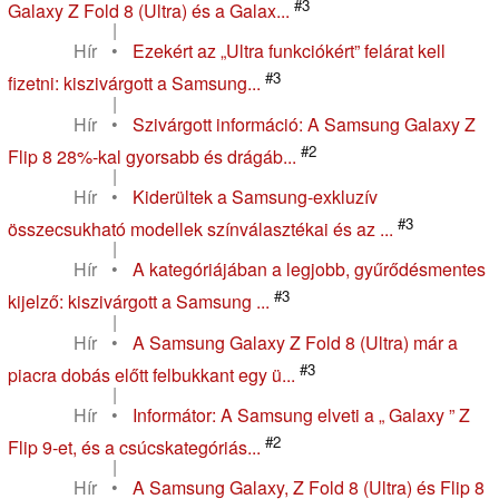
#3
Galaxy Z Fold 8 (Ultra) és a Galax...
|
Hír
•
Ezekért az „Ultra funkciókért” felárat kell
#3
fizetni: kiszivárgott a Samsung...
|
Hír
•
Szivárgott információ: A Samsung Galaxy Z
#2
Flip 8 28%-kal gyorsabb és drágáb...
|
Hír
•
Kiderültek a Samsung-exkluzív
#3
összecsukható modellek színválasztékai és az ...
|
Hír
•
A kategóriájában a legjobb, gyűrődésmentes
#3
kijelző: kiszivárgott a Samsung ...
|
Hír
•
A Samsung Galaxy Z Fold 8 (Ultra) már a
#3
piacra dobás előtt felbukkant egy ü...
|
Hír
•
Informátor: A Samsung elveti a „ Galaxy ” Z
#2
Flip 9-et, és a csúcskategóriás...
|
Hír
•
A Samsung Galaxy, Z Fold 8 (Ultra) és Flip 8