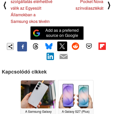
szolgáltatás elérhetővé
Pocket Nova
⟨
⟩
válik az Egyesült
színválasztékát
Államokban a
Samsung okos tévéin
Add as a preferred
source on Google
Kapcsolódó cikkek
A Samsung Galaxy
A Galaxy S27 (Plus)