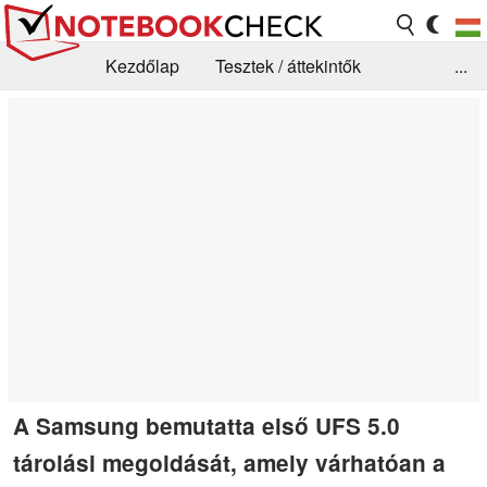
Kezdőlap
Tesztek / áttekintők
...
Hírek
GYIK / Technológia / Benchmarkok
Könyvtár
Kapcsolat
A Samsung bemutatta első UFS 5.0
tárolási megoldását, amely várhatóan a