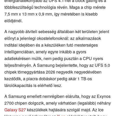
energiahatékonyabb az UFS 4.1-nél a clock gating és a
többfeszültségű technológia révén. Maga a chip mérete
7,5 mm x 13 mm x 0,9 mm, így méretében is kisebb
elődjénél.
A nagyobb átviteli sebesség általában két területen jelent
előnyt a jelenlegi okostelefonoknál: az alkalmazások
indítási idejében és a készüléken futó mesterséges
intelligenciában, amely egyre inkább a gyors
adatlekérésen múlik, nem pedig pusztán a CPU nyers
teljesítményén. A Samsung bejelentette, hogy az UFS 5.0
chipek tömeggyártása 2026 negyedik negyedévében
kezdődik, a piacra dobáskor pedig akár 1 TB-os
tárolókapacitás is elérhető lesz.
A Samsung emellett nemrégiben elárulta, hogy az Exynos
2700 chipen dolgozik, amely várhatóan (legalább) néhány
Galaxy S27
készülékek hajtására szolgál majd. Az Ice