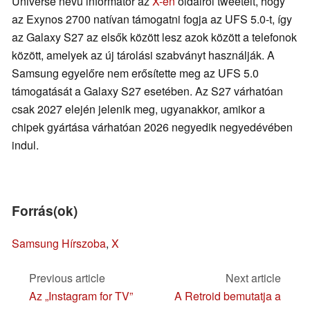
Universe nevű informátor az
X-en
oldalról tweetelt, hogy
az Exynos 2700 natívan támogatni fogja az UFS 5.0-t, így
az Galaxy S27 az elsők között lesz azok között a telefonok
között, amelyek az új tárolási szabványt használják. A
Samsung egyelőre nem erősítette meg az UFS 5.0
támogatását a Galaxy S27 esetében. Az S27 várhatóan
csak 2027 elején jelenik meg, ugyanakkor, amikor a
chipek gyártása várhatóan 2026 negyedik negyedévében
indul.
Forrás(ok)
Samsung Hírszoba
,
X
Previous article
Next article
Az „Instagram for TV”
A Retroid bemutatja a