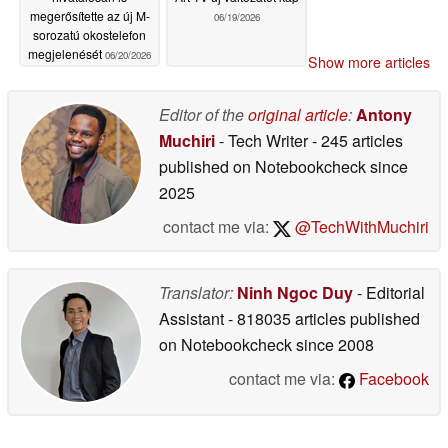
megerősítette az új M-
06/19/2026
sorozatú okostelefon
megjelenését
06/20/2026
Show more articles
Editor of the
original article
:
Antony
Muchiri
- Tech Writer
- 245 articles
published on Notebookcheck
since
2025
contact me via:
@TechWithMuchiri
Translator:
Ninh Ngoc Duy
- Editorial
Assistant
- 818035 articles published
on Notebookcheck
since 2008
contact me via:
Facebook