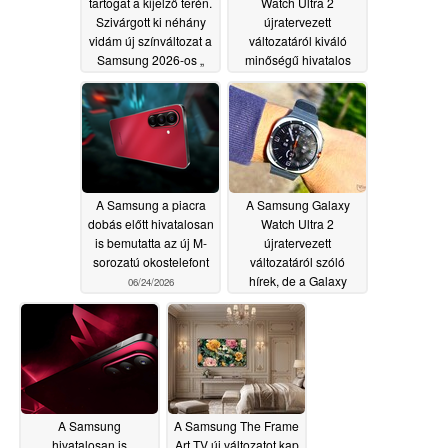
tartogat a kijelző terén.
Watch Ultra 2
Szivárgott ki néhány
újratervezett
vidám új színváltozat a
változatáról kiváló
Samsung 2026-os „
minőségű hivatalos
Galaxy ” hajtogatható
sajtófotók szivárogtak
készülékeiről
ki
06/24/2026
06/24/2026
A Samsung a piacra
A Samsung Galaxy
dobás előtt hivatalosan
Watch Ultra 2
is bemutatta az új M-
újratervezett
sorozatú okostelefont
változatáról szóló
hírek, de a Galaxy
06/24/2026
Watch 9 Classicról
nem szivárgott ki
információ
06/21/2026
A Samsung
A Samsung The Frame
hivatalosan is
Art TV új változatot kap