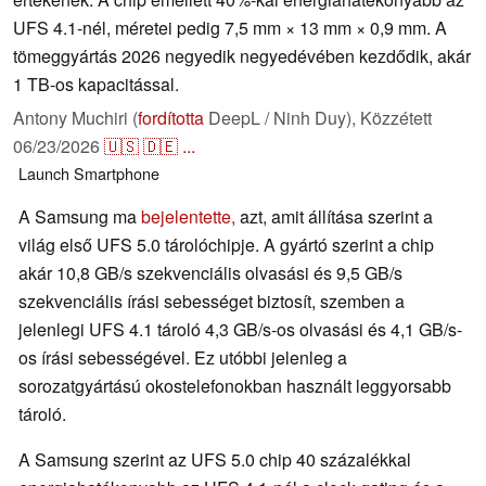
UFS 4.1-nél, méretei pedig 7,5 mm × 13 mm × 0,9 mm. A
tömeggyártás 2026 negyedik negyedévében kezdődik, akár
1 TB-os kapacitással.
Antony Muchiri (
fordította
DeepL / Ninh Duy),
Közzétett
06/23/2026
🇺🇸
🇩🇪
...
Launch
Smartphone
A Samsung ma
bejelentette,
azt, amit állítása szerint a
világ első UFS 5.0 tárolóchipje. A gyártó szerint a chip
akár 10,8 GB/s szekvenciális olvasási és 9,5 GB/s
szekvenciális írási sebességet biztosít, szemben a
jelenlegi UFS 4.1 tároló 4,3 GB/s-os olvasási és 4,1 GB/s-
os írási sebességével. Ez utóbbi jelenleg a
sorozatgyártású okostelefonokban használt leggyorsabb
tároló.
A Samsung szerint az UFS 5.0 chip 40 százalékkal