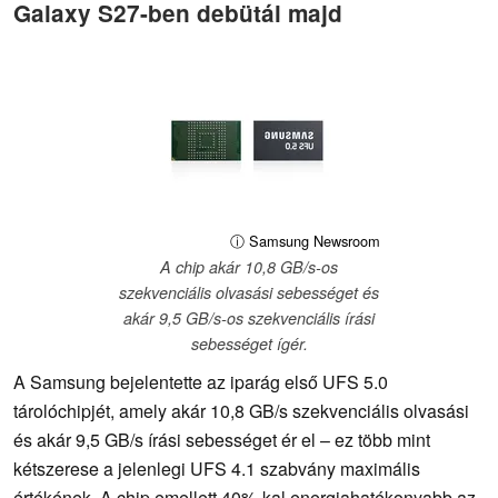
Galaxy S27-ben debütál majd
ⓘ Samsung Newsroom
A chip akár 10,8 GB/s-os
szekvenciális olvasási sebességet és
akár 9,5 GB/s-os szekvenciális írási
sebességet ígér.
A Samsung bejelentette az iparág első UFS 5.0
tárolóchipjét, amely akár 10,8 GB/s szekvenciális olvasási
és akár 9,5 GB/s írási sebességet ér el – ez több mint
kétszerese a jelenlegi UFS 4.1 szabvány maximális
értékének. A chip emellett 40%-kal energiahatékonyabb az