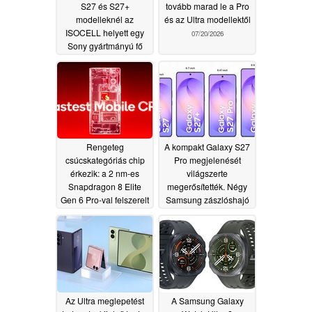
S27 és S27+
tovább marad le a Pro
modelleknél az
és az Ultra modellektől
ISOCELL helyett egy
07/20/2026
Sony gyártmányú fő
kameraszenzor
kerülhet beépítésre
07/24/2026
Rengeteg
A kompakt Galaxy S27
csúcskategóriás chip
Pro megjelenését
érkezik: a 2 nm-es
világszerte
Snapdragon 8 Elite
megerősítették. Négy
Gen 6 Pro-val felszerelt
Samsung zászlóshajó
zászlóshajó modellek
okostelefon várható
valószínűleg rendkívül
2027-ben
06/25/2026
drágák lesznek
06/28/2026
Az Ultra meglepetést
A Samsung Galaxy