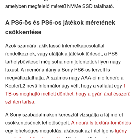
amelyben megfelelő méretű NVMe SSD található.
A PS5-ös és PS6-os játékok méretének
csökkentése
Azok számára, akik lassú internetkapcsolattal
rendelkeznek, vagy utálják a játékok törlését, a PS5
tárhelybővítései még soha nem jelentettek ilyen nagy
luxust. A memóriahiány a Sony PS6-os terveit is
megváltoztathatja. A számos nagy AAA-cím ellenére a
KeplerL2 nevű informátor úgy véli, hogy a vállalat egy
1
TB-os meghajtó mellett dönthet, hogy a gyári árat ésszerű
szinten tartsa
.
A Sony szabadalmakon keresztül vizsgálja a fájlméret
csökkentésének lehetőségeit.
A neurális textúra-tömörítés
egy lehetséges megoldás, akárcsak az intelligens
igény