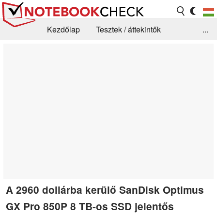
Kezdőlap
Tesztek / áttekintők
...
Hírek
GYIK / Technológia / Benchmarkok
Könyvtár
Kapcsolat
A 2960 dollárba kerülő SanDisk Optimus
GX Pro 850P 8 TB-os SSD jelentős