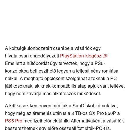
A költségkülönbözetért cserébe a vásárlók egy
hivatalosan engedélyezett
PlayStation-kiegészítőt
.
Emellett a hűtőbordát úgy tervezték, hogy a PS5-
konzolokba beilleszthető legyen a teljesítmény romlása
nélkül. A meghajtó opcióként szolgálhat azoknak a PC-
játékosoknak, akiknek kompatibilis alaplapjuk van, feltéve,
hogy nem zavarja más alkatrészek működését.
A kritikusok keményen bírálják a SanDiskot, rámutatva,
hogy még az áremelés után is a 8 TB-os GX Pro 850P a
PS5 Pro
megfizethetőnek tűnik. Alternatívaként a vásárlók
beszerezhetnek egy előre összeállított játék-PC-t is,