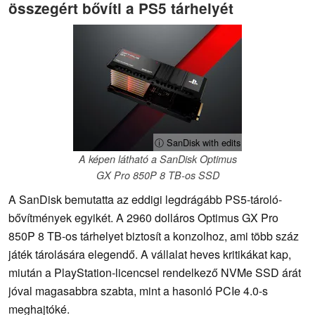
összegért bővíti a PS5 tárhelyét
ⓘ SanDisk with edits
A képen látható a SanDisk Optimus
GX Pro 850P 8 TB-os SSD
A SanDisk bemutatta az eddigi legdrágább PS5-tároló-
bővítmények egyikét. A 2960 dolláros Optimus GX Pro
850P 8 TB-os tárhelyet biztosít a konzolhoz, ami több száz
játék tárolására elegendő. A vállalat heves kritikákat kap,
miután a PlayStation-licencsel rendelkező NVMe SSD árát
jóval magasabbra szabta, mint a hasonló PCIe 4.0-s
meghajtóké.