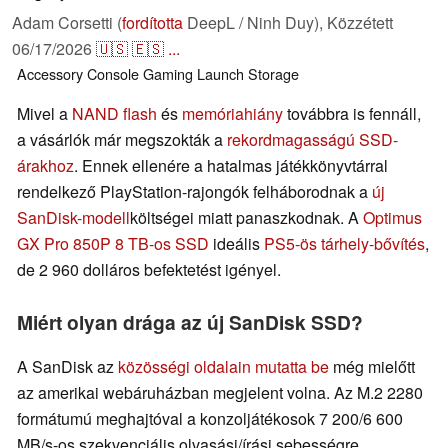
Adam Corsetti (
fordította
DeepL / Ninh Duy),
Közzétett
06/17/2026
🇺🇸
🇪🇸
...
Accessory
Console
Gaming
Launch
Storage
Mivel a
NAND flash
és
memóriahiány
továbbra is fennáll,
a vásárlók már megszokták a
rekordmagasságú SSD-
árakhoz
. Ennek ellenére a hatalmas játékkönyvtárral
rendelkező PlayStation-rajongók felháborodnak a
új
SanDisk-modell
költségei miatt panaszkodnak. A
Optimus
GX Pro 850P 8 TB-os SSD
ideális
PS5-ös tárhely-bővítés
,
de 2 960 dolláros befektetést igényel.
Miért olyan drága az új SanDisk SSD?
A SanDisk az
közösségi oldalain mutatta be
még mielőtt
az amerikai webáruházban megjelent volna. Az M.2 2280
formátumú meghajtóval a konzoljátékosok 7 200/6 600
MB/s-os szekvenciális olvasási/írási sebességre