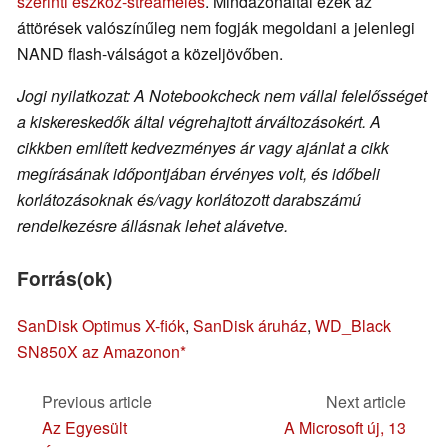
szerinti eszköz-streamelés
. Mindazonáltal ezek az
áttörések valószínűleg nem fogják megoldani a jelenlegi
NAND flash-válságot a közeljövőben.
Jogi nyilatkozat: A Notebookcheck nem vállal felelősséget
a kiskereskedők által végrehajtott árváltozásokért. A
cikkben említett kedvezményes ár vagy ajánlat a cikk
megírásának időpontjában érvényes volt, és időbeli
korlátozásoknak és/vagy korlátozott darabszámú
rendelkezésre állásnak lehet alávetve.
Forrás(ok)
SanDisk Optimus X-fiók
,
SanDisk áruház
,
WD_Black
SN850X az Amazonon
Previous article
Next article
Az Egyesült
A Microsoft új, 13