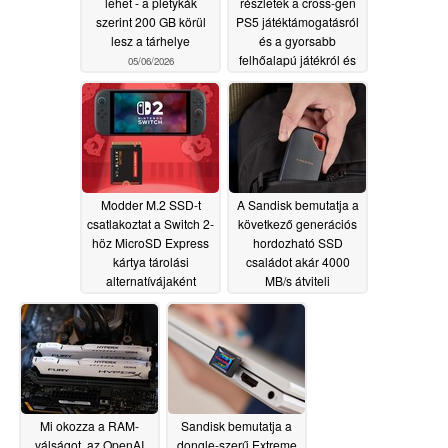
lehet - a pletykák
részletek a cross-gen
szerint 200 GB körül
PS5 játéktámogatásról
lesz a tárhelye
és a gyorsabb
felhőalapú játékról és
05/06/2026
tárolásról
05/04/2026
Modder M.2 SSD-t
A Sandisk bemutatja a
csatlakoztat a Switch 2-
következő generációs
höz MicroSD Express
hordozható SSD
kártya tárolási
családot akár 4000
alternatívájaként
MB/s átviteli
sebességgel
04/03/2026
02/24/2026
Mi okozza a RAM-
Sandisk bemutatja a
válságot, az OpenAI
dongle-szerű Extreme