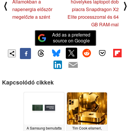
Államokban a
hüvelykes laptopot dob
⟨
⟩
napenergia először
piacra Snapdragon X2
megelőzte a szént
Elite processzorral és 64
GB RAM-mal
Add as a preferred
source on Google
Kapcsolódó cikkek
A Samsung bemutatta
Tim Cook elismeri,