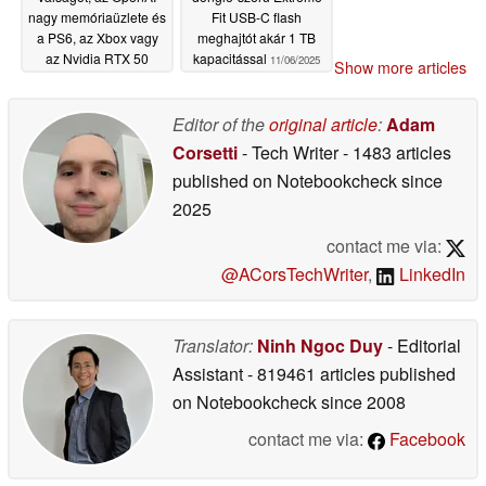
nagy memóriaüzlete és
Fit USB-C flash
a PS6, az Xbox vagy
meghajtót akár 1 TB
az Nvidia RTX 50
kapacitással
11/06/2025
Show more articles
Super késésének
kockázata - a Micron
és a SanDisk egykori
Editor of the
original article
:
Adam
mérnöke magyarázza
Corsetti
- Tech Writer
- 1483 articles
el
12/09/2025
published on Notebookcheck
since
2025
contact me via:
@ACorsTechWriter
,
LinkedIn
Translator:
Ninh Ngoc Duy
- Editorial
Assistant
- 819461 articles published
on Notebookcheck
since 2008
contact me via:
Facebook