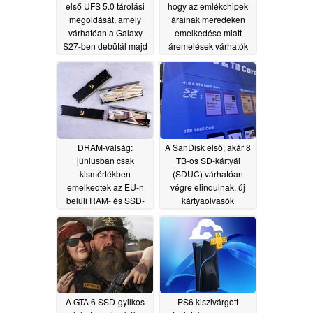
első UFS 5.0 tárolási
hogy az emlékchipek
megoldását, amely
árainak meredeken
várhatóan a Galaxy
emelkedése miatt
S27-ben debütál majd
áremelések várhatók
az „ Apple ”
06/23/2026
termékeknél
06/18/2026
DRAM-válság:
A SanDisk első, akár 8
júniusban csak
TB-os SD-kártyái
kismértékben
(SDUC) várhatóan
emelkedtek az EU-n
végre elindulnak, új
belüli RAM- és SSD-
kártyaolvasók
árak
szükségesek
06/16/2026
06/09/2026
A GTA 6 SSD-gyilkos
PS6 kiszivárgott