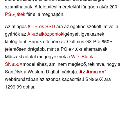
számíthatnak. A telepítési méretektől függően akár 200
PS5-játék
fér el a meghajtón.
Az átlagos
8 TB-os SSD
ára az egekbe szökött, mivel a
gyártók az
AI-adatközpontok
igényeit igyekeznek
kielégíteni. Ennek ellenére az Optimus GX Pro 850P
jelentősen drágább, mint a PCIe 4.0-s alternatívák.
Műszaki adatai megegyeznek a
WD_Black
SN850X
modelléhez, ami nem meglepő, tekintve, hogy a
SanDisk a Western Digital márkája.
Az Amazon
webáruházában az azonos kapacitású SN850X ára
1299,99 dollár.