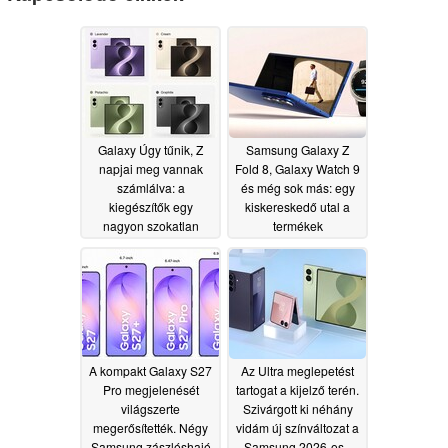
Galaxy Úgy tűnik, Z
Samsung Galaxy Z
napjai meg vannak
Fold 8, Galaxy Watch 9
számlálva: a
és még sok más: egy
kiegészítők egy
kiskereskedő utal a
nagyon szokatlan
termékek
nevet sejtetnek a
elérhetőségére
Samsung iPhone Ultra-
06/26/2026
val versengő
készülékére
vonatkozóan
06/29/2026
A kompakt Galaxy S27
Az Ultra meglepetést
Pro megjelenését
tartogat a kijelző terén.
világszerte
Szivárgott ki néhány
megerősítették. Négy
vidám új színváltozat a
Samsung zászlóshajó
Samsung 2026-os „