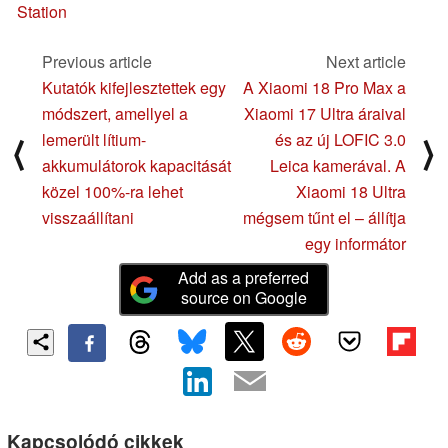
Station
Previous article
Next article
Kutatók kifejlesztettek egy
A Xiaomi 18 Pro Max a
módszert, amellyel a
Xiaomi 17 Ultra áraival
lemerült lítium-
és az új LOFIC 3.0
⟨
⟩
akkumulátorok kapacitását
Leica kamerával. A
közel 100%-ra lehet
Xiaomi 18 Ultra
visszaállítani
mégsem tűnt el – állítja
egy informátor
Add as a preferred
source on Google
Kapcsolódó cikkek