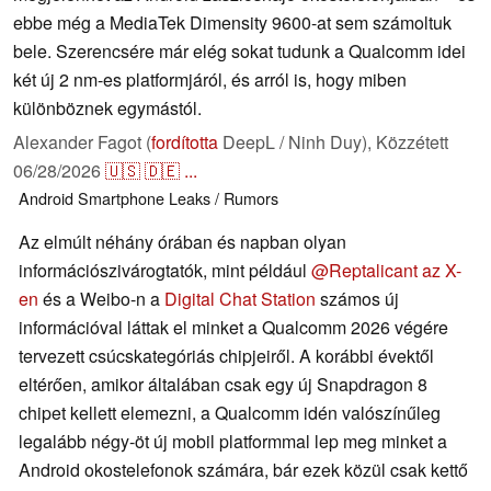
ebbe még a MediaTek Dimensity 9600-at sem számoltuk
bele. Szerencsére már elég sokat tudunk a Qualcomm idei
két új 2 nm-es platformjáról, és arról is, hogy miben
különböznek egymástól.
Alexander Fagot (
fordította
DeepL / Ninh Duy),
Közzétett
06/28/2026
🇺🇸
🇩🇪
...
Android
Smartphone
Leaks / Rumors
Az elmúlt néhány órában és napban olyan
információszivárogtatók, mint például
@Reptalicant az X-
en
és a Weibo-n a
Digital Chat Station
számos új
információval láttak el minket a Qualcomm 2026 végére
tervezett csúcskategóriás chipjeiről. A korábbi évektől
eltérően, amikor általában csak egy új Snapdragon 8
chipet kellett elemezni, a Qualcomm idén valószínűleg
legalább négy-öt új mobil platformmal lep meg minket a
Android okostelefonok számára, bár ezek közül csak kettő