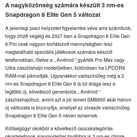
A nagyközönség számára készült 3 nm-es
Snapdragon 8 Elite Gen 5 változat
A jelenlegi piaci helyzetet figyelembe véve arra számítunk,
hogy 2026 végéig és 2027-ben a Snapdragon 8 Elite Gen
6 Pro csak nagyon korlátozott mennyiségben lesz
megtalálható speciális játékosok számára készült
telefonokban, illetve a „ Android ” gyártók Pro Max vagy
Ultra zászlóshajó modelljeiben, különösen ha LPDDR6
RAM-mal párosítják. Ugyanakkor valószínűleg még a 2
nm-es Snapdragon 8 Elite Gen 6 is túl drága lesz a
legtöbb új, következő generációs „ Android ”
zászlóshajóhoz, amint azt a jól ismert SM8850 akár három
új változata is bizonyítja, amelyet az olvasók valószínűleg
Snapdragon 8 Elite Gen 5 néven ismernek.
Költségügyi okokból a következő csúcskategóriás
okostelefonok alapmodelljei továbbra is 3 nm-es chipre