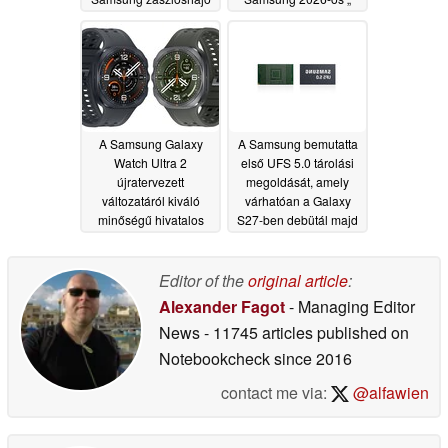
okostelefon várható
Galaxy ” hajtogatható
2027-ben
készülékeiről
06/25/2026
06/24/2026
A Samsung Galaxy
A Samsung bemutatta
Watch Ultra 2
első UFS 5.0 tárolási
újratervezett
megoldását, amely
változatáról kiváló
várhatóan a Galaxy
minőségű hivatalos
S27-ben debütál majd
sajtófotók szivárogtak
06/23/2026
ki
06/24/2026
Editor of the
original article
:
Alexander Fagot
- Managing Editor
News
- 11745 articles published on
Notebookcheck
since 2016
contact me via:
@alfawien