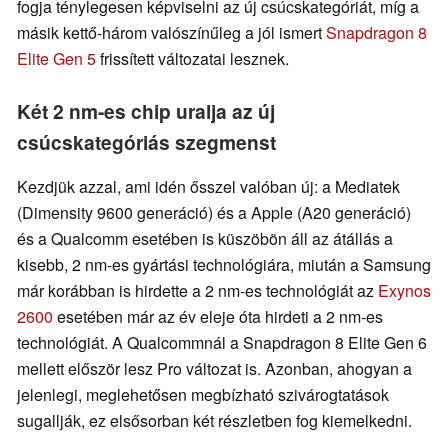
fogja ténylegesen képviselni az új csúcskategóriát, míg a
másik kettő-három valószínűleg a jól ismert
Snapdragon 8
Elite Gen 5
frissített változatai lesznek.
Két 2 nm-es chip uralja az új
csúcskategóriás szegmenst
Kezdjük azzal, ami idén ősszel valóban új: a Mediatek
(Dimensity 9600 generáció) és a Apple (A20 generáció)
és a Qualcomm esetében is küszöbön áll az átállás a
kisebb, 2 nm-es gyártási technológiára, miután a Samsung
már korábban is hirdette a 2 nm-es technológiát az
Exynos
2600
esetében már az év eleje óta hirdeti a 2 nm-es
technológiát. A Qualcommnál a Snapdragon 8 Elite Gen 6
mellett először lesz Pro változat is. Azonban, ahogyan a
jelenlegi, meglehetősen megbízható szivárogtatások
sugallják, ez elsősorban két részletben fog kiemelkedni.