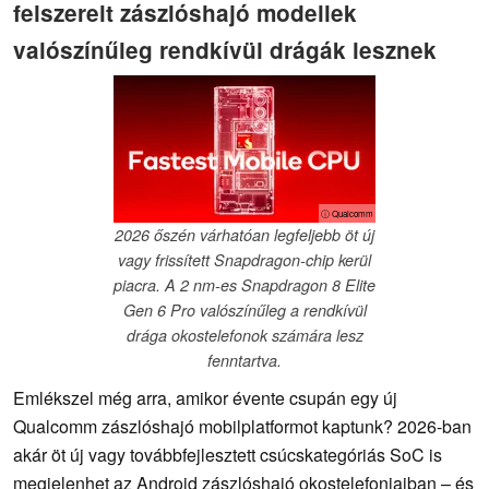
felszerelt zászlóshajó modellek
valószínűleg rendkívül drágák lesznek
ⓘ Qualcomm
2026 őszén várhatóan legfeljebb öt új
vagy frissített Snapdragon-chip kerül
piacra. A 2 nm-es Snapdragon 8 Elite
Gen 6 Pro valószínűleg a rendkívül
drága okostelefonok számára lesz
fenntartva.
Emlékszel még arra, amikor évente csupán egy új
Qualcomm zászlóshajó mobilplatformot kaptunk? 2026-ban
akár öt új vagy továbbfejlesztett csúcskategóriás SoC is
megjelenhet az Android zászlóshajó okostelefonjaiban – és