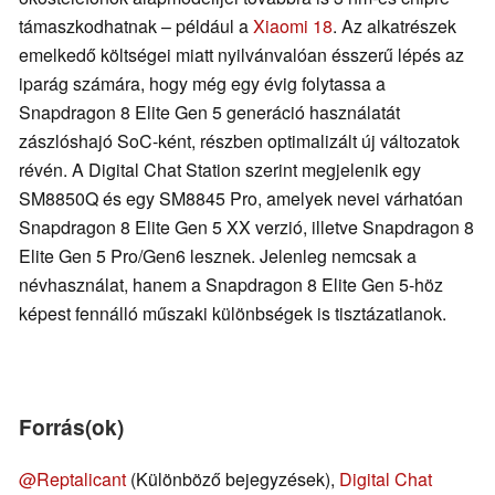
támaszkodhatnak – például a
Xiaomi 18
. Az alkatrészek
emelkedő költségei miatt nyilvánvalóan ésszerű lépés az
iparág számára, hogy még egy évig folytassa a
Snapdragon 8 Elite Gen 5 generáció használatát
zászlóshajó SoC-ként, részben optimalizált új változatok
révén. A Digital Chat Station szerint megjelenik egy
SM8850Q és egy SM8845 Pro, amelyek nevei várhatóan
Snapdragon 8 Elite Gen 5 XX verzió, illetve Snapdragon 8
Elite Gen 5 Pro/Gen6 lesznek. Jelenleg nemcsak a
névhasználat, hanem a Snapdragon 8 Elite Gen 5-höz
képest fennálló műszaki különbségek is tisztázatlanok.
Forrás(ok)
@Reptalicant
(Különböző bejegyzések),
Digital Chat