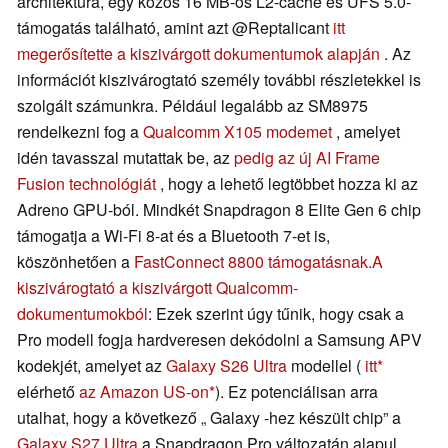
architektúra, egy közös 16 MB-os L2-cache és UFS 5.0-
támogatás található, amint azt @Reptalicant
itt
megerősítette a kiszivárgott dokumentumok alapján
. Az
információt kiszivárogtató személy további részletekkel is
szolgált számunkra. Például legalább az SM8975
rendelkezni fog a
Qualcomm X105 modemet
, amelyet
idén tavasszal mutattak be, az
pedig az új AI Frame
Fusion technológiát
, hogy a lehető legtöbbet hozza ki az
Adreno GPU-ból. Mindkét Snapdragon 8 Elite Gen 6 chip
támogatja a Wi-Fi 8-at és a Bluetooth 7-et is,
köszönhetően a
FastConnect 8800 támogatásnak.
A
kiszivárogtató a kiszivárgott Qualcomm-
dokumentumokból
: Ezek szerint úgy tűnik, hogy csak a
Pro modell fogja hardveresen dekódolni a Samsung APV
kodekjét, amelyet az
Galaxy S26 Ultra
modellel (
itt
elérhető
az Amazon US-on
). Ez potenciálisan arra
utalhat, hogy a következő „ Galaxy -hez készült chip” a
Galaxy S27 Ultra
a Snapdragon Pro változatán alapul