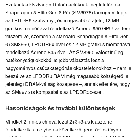
Ezeknek a kiszivárgott információknak megfelelően a
Snapdragon 8 Elite Gen 6 Pro (SM8975) támogatni fogja
az LPDDR6 szabványt, és magasabb órajelű, 18 MB
grafikus memóriával rendelkező Adreno 850 GPU-val lesz
felszerelve, szemben a standard Snapdragon 8 Elite Gen
6 (SM8950) LPDDR5x-ével és 12 MB grafikus memóriával
rendelkező Adreno 845-ével. Az SM8950 valószínűleg
hatékonysági okokból is jobb választás lesz a
hagyományos csúcskategóriás okostelefonokhoz – nem is
beszélve az LPDDR6 RAM még magasabb költségéről a
jelenlegi DRAM-válság közepette –, annak ellenére, hogy
az SM8975 is kompatibilis az LPDDR5x-szel.
Hasonlóságok és további különbségek
Mindkét 2 nm-es chipváltozat 2+3+3-as klaszterrel
rendelkezik, amelyben a következő generációs Oryon