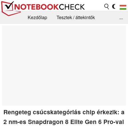
Kezdőlap
Tesztek / áttekintők
...
Hírek
GYIK / Technológia / Benchmarkok
Könyvtár
Kapcsolat
Rengeteg csúcskategóriás chip érkezik: a
2 nm-es Snapdragon 8 Elite Gen 6 Pro-val