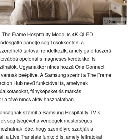
ⓘ Samsung
a The Frame Hospitality Model is 4K QLED-
ződésgátló panelje segít csökkenteni a
szerelhető tartóval rendelkezik, amely galériaszerű
 továbbá opcionális mágneses keretekkel is
gazíthatók. Ugyanakkor nincs hozzá One Connect
e vannak beépítve. A Samsung szerint a The Frame
ection Hub nevű funkcióval is, amelynek
műalkotásokat, fényképeket és márkás
r a tévé nincs aktív használatban.
donságnak számít a Samsung Hospitality TV-k
nek segítségével a vendégek mesterséges
t hozhatnak létre, hogy személyre szabják a
l a Live Translate funkció is, amely feliratokat