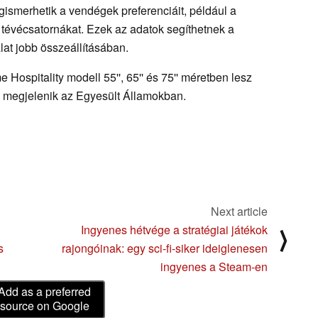
ismerhetik a vendégek preferenciáit, például a
 tévécsatornákat. Ezek az adatok segíthetnek a
lat jobb összeállításában.
Hospitality modell 55'', 65'' és 75'' méretben lesz
n megjelenik az Egyesült Államokban.
Next article
Ingyenes hétvége a stratégiai játékok
⟩
s
rajongóinak: egy sci-fi-siker ideiglenesen
ingyenes a Steam-en
Add as a preferred
source on Google