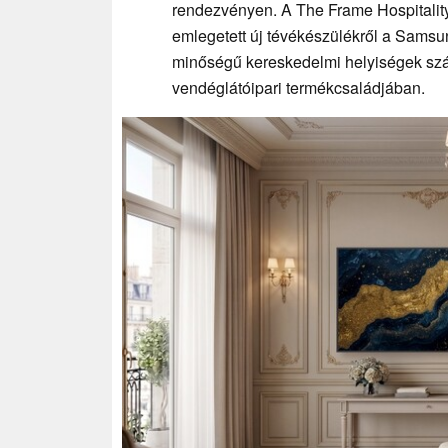
rendezvényen. A The Frame Hospitali
emlegetett új tévékészülékről a Samsun
minőségű kereskedelmi helyiségek szám
vendéglátóipari termékcsaládjában.