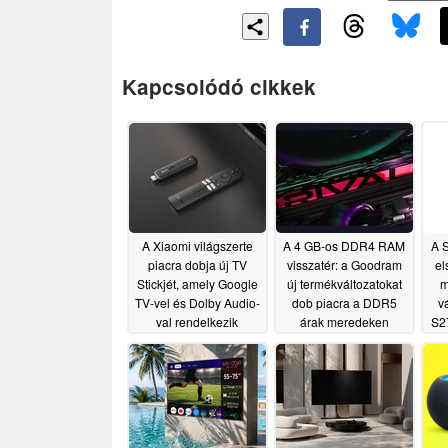
Kapcsolódó cikkek
A Xiaomi világszerte
A 4 GB-os DDR4 RAM
A 
piacra dobja új TV
visszatér: a Goodram
el
Stickjét, amely Google
új termékváltozatokat
m
TV-vel és Dolby Audio-
dob piacra a DDR5
v
val rendelkezik
árak meredeken
S2
emelkedő tendenciája
07/14/2026
közepette
06/28/2026