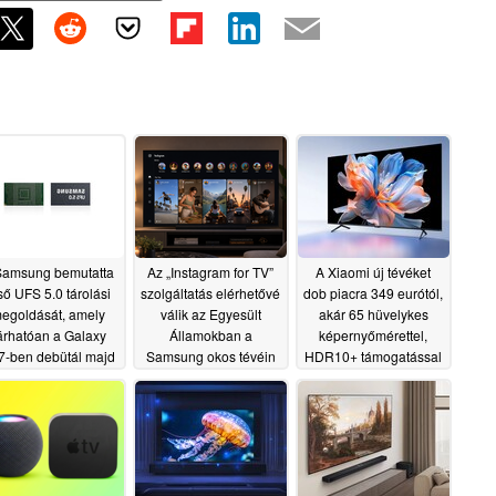
Samsung bemutatta
Az „Instagram for TV”
A Xiaomi új tévéket
ső UFS 5.0 tárolási
szolgáltatás elérhetővé
dob piacra 349 eurótól,
egoldását, amely
válik az Egyesült
akár 65 hüvelykes
árhatóan a Galaxy
Államokban a
képernyőmérettel,
7-ben debütál majd
Samsung okos tévéin
HDR10+ támogatással
és 120 Hz-es
06/23/2026
06/23/2026
képfrissítéssel
06/18/2026