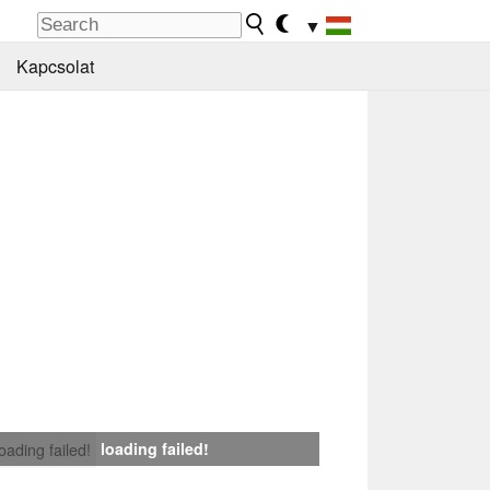
▼
Kapcsolat
loading failed!
loading failed!