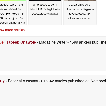
őteljes Apple TV új
Új, olcsóbb Xiaomi
Az LG állítólag a
távirányítóval és
Mini LED TV-k globális
Hisense-nek tárgyalja
ppel, HomePod mini
bevezetése
tévéüzletágának
05/29/2026
26-os megjelenése
eladását
05/28/2026
zöbön áll, derül ki a
ivárgásból
06/01/2026
ow more articles
cle
:
Habeeb Onawole
- Magazine Writer
- 1589 articles publis
Duy
- Editorial Assistant
- 815842 articles published on Notebo