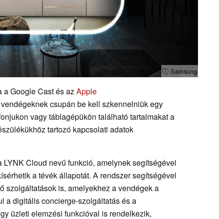
ⓘ Samsung
a a Google Cast és az
Apple
 A vendégeknek csupán be kell szkennelniük egy
fonjukon vagy táblagépükön található tartalmakat a
készülékükhöz tartozó kapcsolati adatok
 a LYNK Cloud nevű funkció, amelynek segítségével
ísérhetik a tévék állapotát. A rendszer segítségével
nő szolgáltatások is, amelyekhez a vendégek a
l a digitális concierge-szolgáltatás és a
y üzleti elemzési funkcióval is rendelkezik,