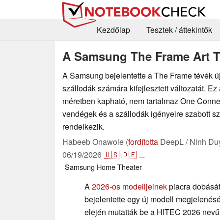
Kezdőlap
Tesztek / áttekintők
A Samsung The Frame Art TV
A Samsung bejelentette a The Frame tévék új,
szállodák számára kifejlesztett változatát. Ez
méretben kapható, nem tartalmaz One Connect
vendégek és a szállodák igényeire szabott sz
rendelkezik.
Habeeb Onawole (
fordította
DeepL / Ninh Du
06/19/2026
🇺🇸
🇩🇪
...
Samsung
Home Theater
A
2026-os modelljeinek
piacra dobásá
bejelentette egy új modell megjelenését
elején mutatták be a HITEC 2026 nevű 