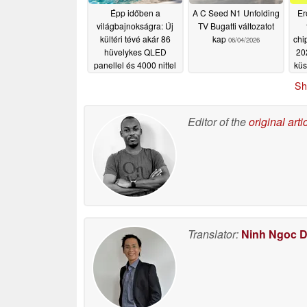
Épp időben a
A C Seed N1 Unfolding
Er
világbajnokságra: Új
TV Bugatti változatot
kültéri tévé akár 86
kap
chi
06/04/2026
hüvelykes QLED
20
panellel és 4000 nittel
küs
sz
06/11/2026
Sh
Editor of the
original arti
Translator:
Ninh Ngoc 