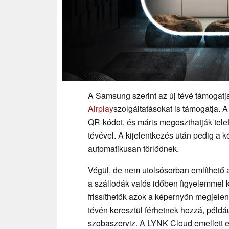
A Samsung szerint az új tévé támogatj
Airplay
szolgáltatásokat is támogatja.
QR-kódot, és máris megoszthatják tele
tévével. A kijelentkezés után pedig a 
automatikusan törlődnek.
Végül, de nem utolsósorban említhető
a szállodák valós időben figyelemmel k
frissíthetők azok a képernyőn megjele
tévén keresztül férhetnek hozzá, példáu
szobaszerviz. A LYNK Cloud emellett eg