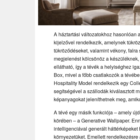
A háztartási változatokhoz hasonlóan 
kijelzővel rendelkezik, amelynek tükrö
tükröződéseket, valamint vékony, falra 
megjelenést kölcsönöz a készüléknek,
ellátható, így a tévék a helyiséghez i
Box, mivel a főbb csatlakozók a tévéb
Hospitality Model rendelkezik egy Coll
segítségével a szállodák kiválasztott 
képanyagokat jeleníthetnek meg, amiko
A tévé egy másik funkciója – amely új
körében – a Generative Wallpaper. En
intelligenciával generált háttérképeke
környezetüket. Emellett rendelkezésre ál