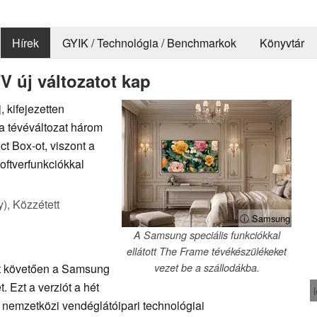
Hírek
GYIK / Technológia / Benchmarkok
Könyvtár
 új változatot kap
 kifejezetten
 a tévéváltozat három
 Box-ot, viszont a
oftverfunkciókkal
y),
Közzétett
ⓘ Samsung
A Samsung speciális funkciókkal
ellátott The Frame tévékészülékeket
t követően a Samsung
vezet be a szállodákba.
. Ezt a verziót a hét
nemzetközi vendéglátóipari technológiai