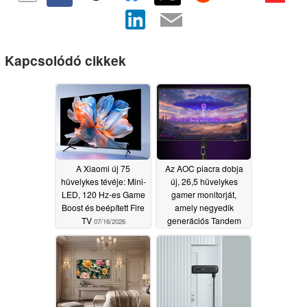
Kapcsolódó cikkek
A Xiaomi új 75
Az AOC piacra dobja
hüvelykes tévéje: Mini-
új, 26,5 hüvelykes
LED, 120 Hz-es Game
gamer monitorját,
Boost és beépített Fire
amely negyedik
TV
generációs Tandem
07/16/2026
WOLED panellel
rendelkezik
06/25/2026