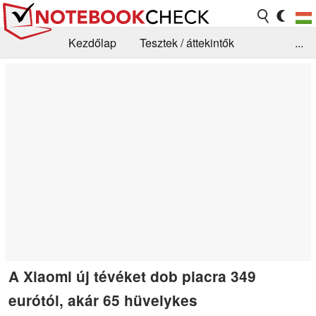
Kezdőlap
Tesztek / áttekintők
...
Hírek
GYIK / Technológia / Benchmarkok
Könyvtár
Kapcsolat
A Xiaomi új tévéket dob piacra 349
eurótól, akár 65 hüvelykes