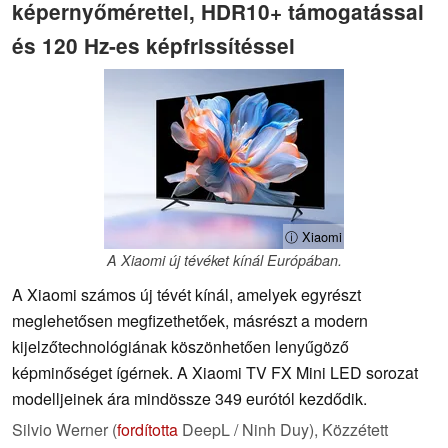
képernyőmérettel, HDR10+ támogatással
és 120 Hz-es képfrissítéssel
ⓘ Xiaomi
A Xiaomi új tévéket kínál Európában.
A Xiaomi számos új tévét kínál, amelyek egyrészt
meglehetősen megfizethetőek, másrészt a modern
kijelzőtechnológiának köszönhetően lenyűgöző
képminőséget ígérnek. A Xiaomi TV FX Mini LED sorozat
modelljeinek ára mindössze 349 eurótól kezdődik.
Silvio Werner (
fordította
DeepL / Ninh Duy),
Közzétett