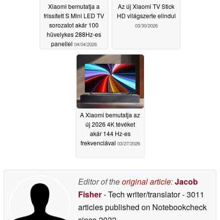
Xiaomi bemutatja a
Az új Xiaomi TV Stick
frissített S Mini LED TV
HD világszerte elindul
sorozatot akár 100
03/30/2026
hüvelykes 288Hz-es
panellel
04/04/2026
A Xiaomi bemutatja az
új 2026 4K tévéket
akár 144 Hz-es
frekvenciával
03/27/2026
Editor of the
original article
:
Jacob
Fisher
- Tech writer/translator
- 3011
articles published on Notebookcheck
since 2022