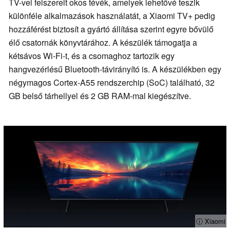
TV-vel felszerelt okos tévék, amelyek lehetővé teszik
különféle alkalmazások használatát, a Xiaomi TV+ pedig
hozzáférést biztosít a gyártó állítása szerint egyre bővülő
élő csatornák könyvtárához. A készülék támogatja a
kétsávos Wi-Fi-t, és a csomaghoz tartozik egy
hangvezérlésű Bluetooth-távirányító is. A készülékben egy
négymagos Cortex-A55 rendszerchip (SoC) található, 32
GB belső tárhellyel és 2 GB RAM-mal kiegészítve.
ⓘ Xiaomi