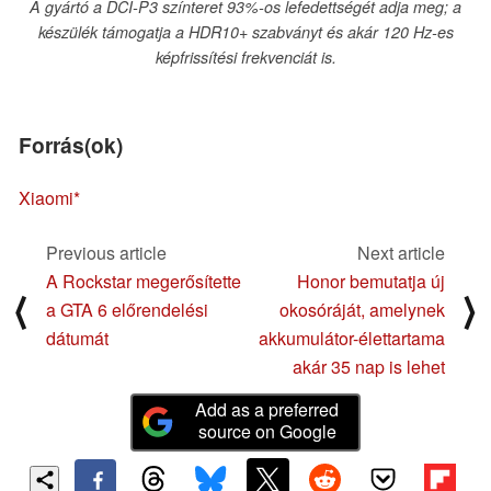
A gyártó a DCI-P3 színteret 93%-os lefedettségét adja meg; a
készülék támogatja a HDR10+ szabványt és akár 120 Hz-es
képfrissítési frekvenciát is.
Forrás(ok)
Xiaomi
Previous article
Next article
A Rockstar megerősítette
Honor bemutatja új
⟨
⟩
a GTA 6 előrendelési
okosóráját, amelynek
dátumát
akkumulátor-élettartama
akár 35 nap is lehet
Add as a preferred
source on Google