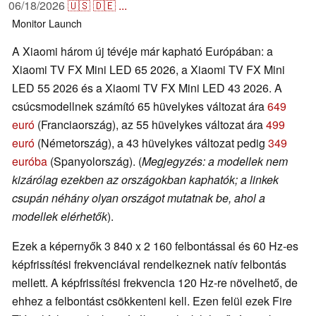
06/18/2026
🇺🇸
🇩🇪
...
Monitor
Launch
A Xiaomi három új tévéje már kapható Európában: a
Xiaomi TV FX Mini LED 65 2026, a Xiaomi TV FX Mini
LED 55 2026 és a Xiaomi TV FX Mini LED 43 2026. A
csúcsmodellnek számító 65 hüvelykes változat ára
649
euró
(Franciaország), az 55 hüvelykes változat ára
499
euró
(Németország), a 43 hüvelykes változat pedig
349
euróba
(Spanyolország). (
Megjegyzés: a modellek nem
kizárólag ezekben az országokban kaphatók; a linkek
csupán néhány olyan országot mutatnak be, ahol a
modellek elérhetők
).
Ezek a képernyők 3 840 x 2 160 felbontással és 60 Hz-es
képfrissítési frekvenciával rendelkeznek natív felbontás
mellett. A képfrissítési frekvencia 120 Hz-re növelhető, de
ehhez a felbontást csökkenteni kell. Ezen felül ezek Fire