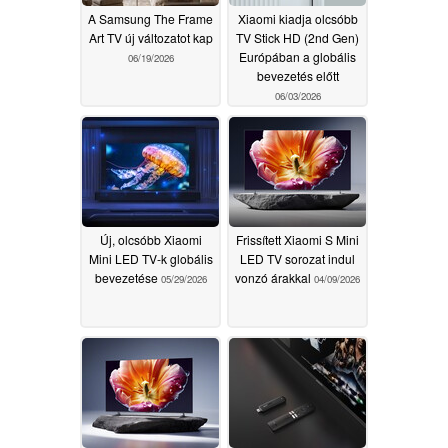
A Samsung The Frame
Xiaomi kiadja olcsóbb
Art TV új változatot kap
TV Stick HD (2nd Gen)
Európában a globális
06/19/2026
bevezetés előtt
06/03/2026
Új, olcsóbb Xiaomi
Frissített Xiaomi S Mini
Mini LED TV-k globális
LED TV sorozat indul
bevezetése
vonzó árakkal
05/29/2026
04/09/2026