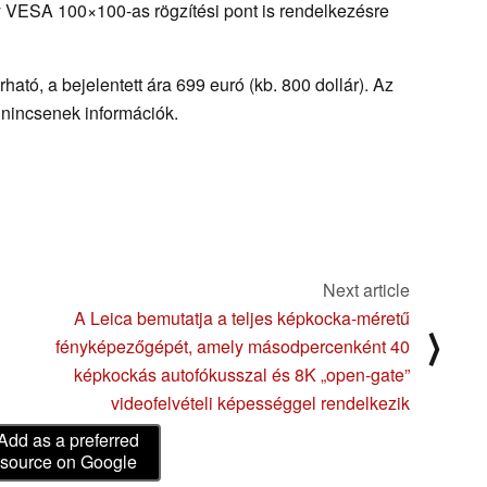
gy VESA 100×100-as rögzítési pont is rendelkezésre
ató, a bejelentett ára 699 euró (kb. 800 dollár). Az
 nincsenek információk.
Next article
A Leica bemutatja a teljes képkocka-méretű
⟩
fényképezőgépét, amely másodpercenként 40
képkockás autofókusszal és 8K „open-gate”
videofelvételi képességgel rendelkezik
Add as a preferred
source on Google