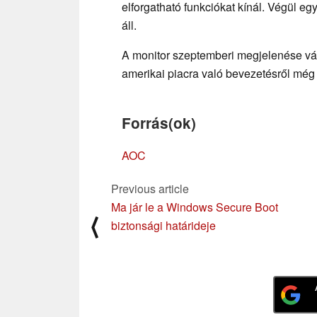
elforgatható funkciókat kínál. Végül e
áll.
A monitor szeptemberi megjelenése várh
amerikai piacra való bevezetésről még
Forrás(ok)
AOC
Previous article
Ma jár le a Windows Secure Boot
⟨
biztonsági határideje