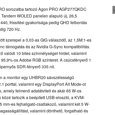
PRO sorozatba tartozó Agon PRO AGP277QKDC
ós Tandem WOLED panelen alapuló új, 26,5
40, frissítési gyakorisága pedig QHD felbontás
edig 720 Hz.
ött szerepel a 0,03-as GtG válaszidő, az 1,5M:1-es
ync támogatás és az Nvidia G-Sync kompatibilitás.
ző valódi 10 bites színmélységet hirdet, valamint
95,9%-os Adobe RGB színteret. A csúcsfényerő 1
képernyős SDR-fényerő 335 nit.
ben a monitor egy UHBR20 sávszélességű
.1 porttal, valamint egy DisplayPort Alt Mode-ot
, amely felmenő adatátvitelt és akár 65 W-os
ők közé tartozik a beépített USB-elosztó, a KVM-
5 mm-es fejhallgató-csatlakozó, valamint két 5 W-
gasságállítást, valamint dönthető, forgatható és