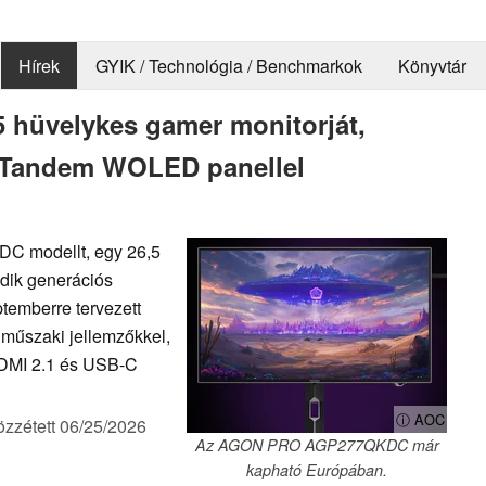
Hírek
GYIK / Technológia / Benchmarkok
Könyvtár
5 hüvelykes gamer monitorját,
 Tandem WOLED panellel
 modellt, egy 26,5
dik generációs
temberre tervezett
 műszaki jellemzőkkel,
 HDMI 2.1 és USB-C
ⓘ AOC
özzétett
06/25/2026
Az AGON PRO AGP277QKDC már
kapható Európában.