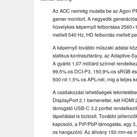
Az AOC nemrég mutatta be az Agon 
gamer monitort. A negyedik generáci
hüvelykes képernyő felbontása 2560×14
mellett 540 Hz, HD felbontás mellett p
A képernyő további műszaki adatai köz
statikus kontrasztarány, az Adaptive-S
A gyártó 1,07 milliárd színnel rendelke
99,5%-os DCI-P3, 150,9%-os sRGB és 
500 nit 1,5%-os APL-nél, míg a teljes 
A csatlakozási lehetőségek tekinteté
DisplayPort 2.1 bemenettel, két HDMI 2
támogató USB-C 3.2 porttal rendelkezik
tápellátást is biztosít. További jellemz
kapcsoló, a PiP/PbP-támogatás, egy 3,
os hangszóró. Az állvány 150 mm-es ma