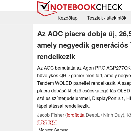
Kezdőlap
Tesztek / áttekintők
Az AOC piacra dobja új, 26,
amely negyedik generációs
rendelkezik
Az AOC bemutatta az Agon PRO AGP277QKDC
hüvelykes QHD gamer monitort, amely negye
Tandem WOLED panellel rendelkezik. A szep
piacra dobású kijelző csúcskategóriás OLED
széles színterjedelemmel, DisplayPort 2.1,
tápellátással rendelkezik.
Jacob Fisher (
fordította
DeepL / Ninh Duy),
K
🇺🇸
🇩🇪
...
Monitor
Gaming