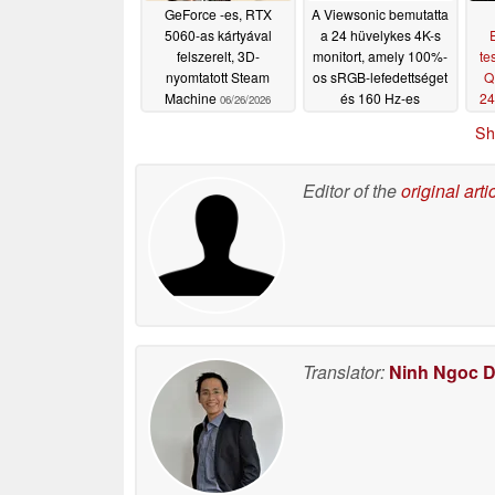
GeForce -es, RTX
A Viewsonic bemutatta
5060-as kártyával
a 24 hüvelykes 4K-s
felszerelt, 3D-
monitort, amely 100%-
te
nyomtatott Steam
os sRGB-lefedettséget
Q
Machine
és 160 Hz-es
24
06/26/2026
képfrissítési frekvenciát
Sh
kínál
06/22/2026
Editor of the
original arti
Translator:
Ninh Ngoc 