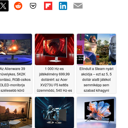
Az Alienware 39
1 000 Hz-es
Elindult a Steam nyári
hüvelykes, 5K2K
játékélmény 699,99
akciója – ezt az 5, 5
bontású, RGB-csíkos
dollárért: az Acer
dollár alatti játékot
OLED-monitorja
XV273U F5 kettős
semmiképp sem
szélesebb körű
üzemmódú, 540 Hz-es
szabad kihagyni
zetközi forgalomba
QHD-kijelzővel érkezik
06/26/2026
ül, jelentősen eltérő
Észak-Amerikába
árakkal
07/02/2026
07/01/2026