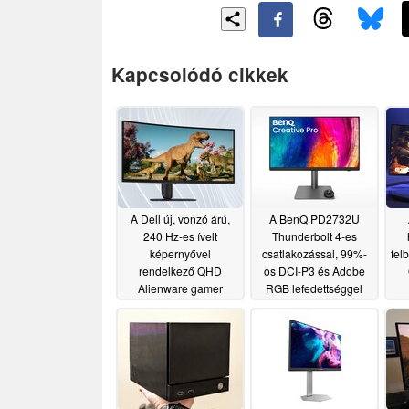
Kapcsolódó cikkek
A Dell új, vonzó árú,
A BenQ PD2732U
240 Hz-es ívelt
Thunderbolt 4-es
képernyővel
csatlakozással, 99%-
fel
rendelkező QHD
os DCI-P3 és Adobe
Alienware gamer
RGB lefedettséggel
monitorokat dob piacra
rendelkezik, mindezt
nem
középkategóriás áron
ker
07/09/2026
07/07/2026