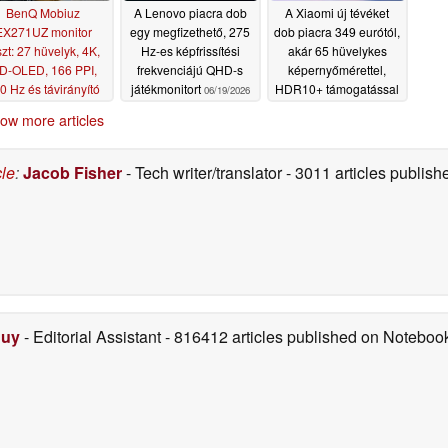
BenQ Mobiuz
A Lenovo piacra dob
A Xiaomi új tévéket
EX271UZ monitor
egy megfizethető, 275
dob piacra 349 eurótól,
szt: 27 hüvelyk, 4K,
Hz-es képfrissítési
akár 65 hüvelykes
D-OLED, 166 PPI,
frekvenciájú QHD-s
képernyőmérettel,
0 Hz és távirányító
játékmonitort
HDR10+ támogatással
06/19/2026
és 120 Hz-es
06/20/2026
ow more articles
képfrissítéssel
06/18/2026
cle
:
Jacob Fisher
- Tech writer/translator
- 3011 articles publi
Duy
- Editorial Assistant
- 816412 articles published on Notebo