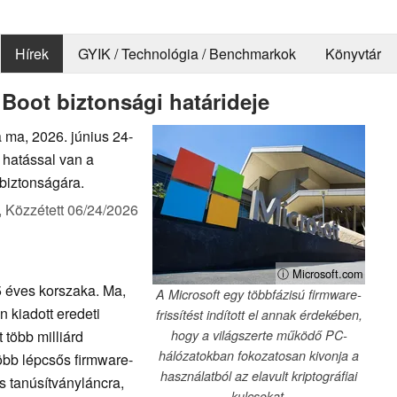
Hírek
GYIK / Technológia / Benchmarkok
Könyvtár
Boot biztonsági határideje
 ma, 2026. június 24-
e hatással van a
 biztonságára.
,
Közzétett
06/24/2026
ⓘ Microsoft.com
5 éves korszaka. Ma,
A Microsoft egy többfázisú firmware-
 kiadott eredeti
frissítést indított el annak érdekében,
 több milliárd
hogy a világszerte működő PC-
hálózatokban fokozatosan kivonja a
több lépcsős firmware-
használatból az elavult kriptográfiai
as tanúsítványláncra,
kulcsokat.