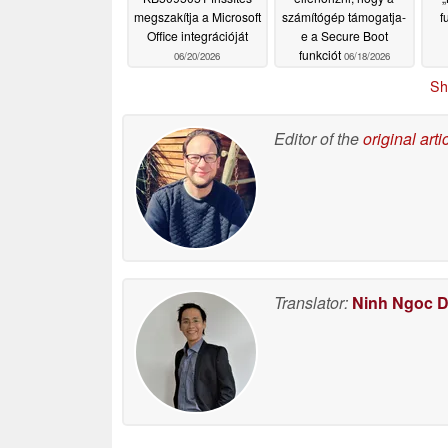
megszakítja a Microsoft
számítógép támogatja-
f
Office integrációját
e a Secure Boot
funkciót
06/20/2026
06/18/2026
Sh
Editor of the
original arti
Translator:
Ninh Ngoc 