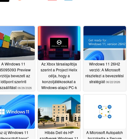
A Windows 11
Az Xbox társalapítója
Windows 11 26H2
B5095093 Preview
szerint a Project Helix
verzió: A Microsoft
rziója bevezeti az
célja, hogy a
részletezi a bevezetési
időpont szerinti
konzoljátékosokat a
stratégiát
06/22/2026
szaállítást
Windows-alapú PC-k
06/26/2026
felé csábítsa
06/23/2026
Az új Windows 11
Hibás Dell és HP
A Microsoft Autopatch
Megosztott hang”
szoftverek Windows 11
hozzáadja a Secure