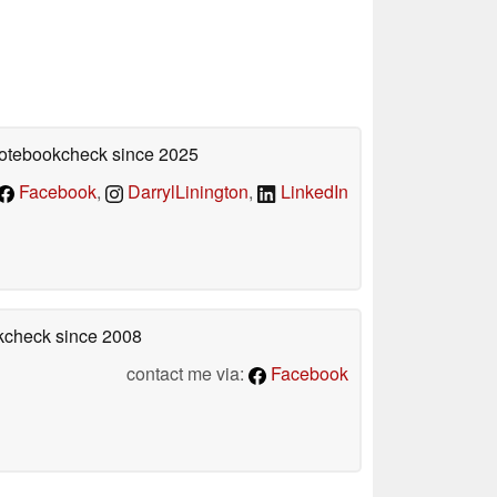
 Notebookcheck
since 2025
Facebook
,
DarrylLinington
,
LinkedIn
okcheck
since 2008
contact me via:
Facebook