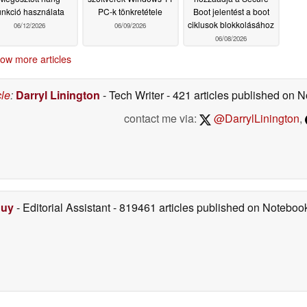
unkció használata
PC-k tönkretétele
Boot jelentést a boot
ciklusok blokkolásához
06/12/2026
06/09/2026
06/08/2026
ow more articles
cle
:
Darryl Linington
- Tech Writer
- 421 articles published on
contact me via:
@DarrylLinington
,
Duy
- Editorial Assistant
- 819461 articles published on Notebo