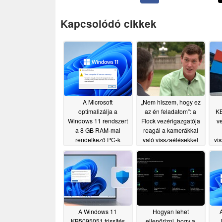
Kapcsolódó cikkek
A Microsoft
„Nem hiszem, hogy ez
optimalizálja a
az én feladatom”: a
K
Windows 11 rendszert
Flock vezérigazgatója
ve
a 8 GB RAM-mal
reagál a kamerákkal
rendelkező PC-k
való visszaélésekkel
vis
számára
kapcsolatos
08/02/2026
aggályokra
07/07/2026
A Windows 11
Hogyan lehet
KB5095051 frissítés
ellenőrizni, hogy a
„