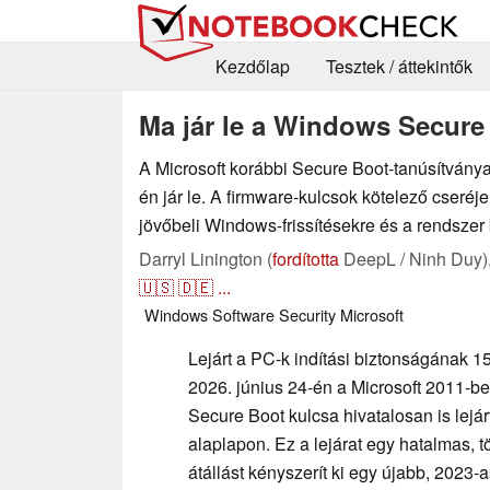
Kezdőlap
Tesztek / áttekintők
Ma jár le a Windows Secure 
A Microsoft korábbi Secure Boot-tanúsítványa
én jár le. A firmware-kulcsok kötelező cseréj
jövőbeli Windows-frissítésekre és a rendszer
Darryl Linington (
fordította
DeepL / Ninh Duy)
🇺🇸
🇩🇪
...
Windows
Software
Security
Microsoft
Lejárt a PC-k indítási biztonságának 1
2026. június 24-én a Microsoft 2011-ben
Secure Boot kulcsa hivatalosan is lejárt
alaplapon. Ez a lejárat egy hatalmas, 
átállást kényszerít ki egy újabb, 2023-