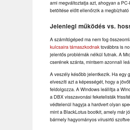
ami megváltoztatja azt, ahogyan a PC-
betöltése előtt ellenőrzik a megbízható 
Jelenlegi működés vs. hos
A számítógéped ma nem fog összeomla
kulcsaira támaszkodnak
továbbra is no
jelentős problémák nélkül futnak. A Micr
cserének szánta, mintsem azonnali leá
A veszély később jelentkezik. Ha egy gé
elveszíti azt a képességét, hogy a jövőb
feldolgozza. A Windows leállítja a Wi
a DBX visszavonási feketelisták frissít
védtelenül hagyja a hardvert olyan spe
mint a BlackLotus bootkit, amely már jó
bármely hagyományos vírusirtó szoftve