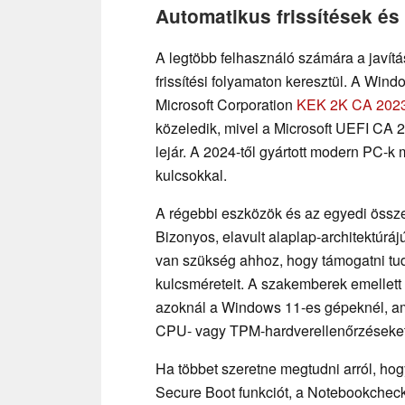
Automatikus frissítések és
A legtöbb felhasználó számára a javít
frissítési folyamaton keresztül. A Windo
Microsoft Corporation
KEK 2K CA 2023 
közeledik, mivel a Microsoft UEFI CA 
lejár. A 2024-től gyártott modern PC-k
kulcsokkal.
A régebbi eszközök és az egyedi össz
Bizonyos, elavult alaplap-architektúráj
van szükség ahhoz, hogy támogatni tud
kulcsméreteit. A szakemberek emelle
azoknál a Windows 11-es gépeknél, a
CPU- vagy TPM-hardverellenőrzéseket
Ha többet szeretne megtudni arról, hog
Secure Boot funkciót, a Notebookchec