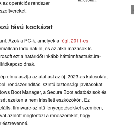
k az operációs rendszer
szoftvereket.
szú távú kockázat
ni. Azok a PC-k, amelyek a
régi, 2011-es
rmálisan indulnak el, és az alkalmazások is
osoft ezt a határidőt inkább háttérinfrastruktúra-
llítókapcsolónak.
p elmulasztja az átállást az új, 2023-as kulcsokra,
eli rendszerindítási szintű biztonsági javításokat
ndows Boot Manager, a Secure Boot adatbázisok és
ését ezeken a nem frissített eszközökön. Ez
ciális, firmware-szintű fenyegetésekkel szemben,
val azelőtt megfertőzi a rendszereket, hogy
r észrevenné.