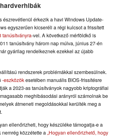
 hardverhibák
ás észrevétlenül érkezik a havi Windows Update-
ws egyszerűen kicseréli a régi kulcsot a frissített
tanúsítványra
-vel. A következő mérföldkő is
2011 tanúsítvány három nap múlva, június 27-én
 már gyárilag rendelkeznek ezekkel az újabb
eállítású rendszerek problémákkal szembesülnek.
ú
-eszközök
esetében manuális BIOS-frissítésre
ják a 2023-as tanúsítványok nagyobb kriptográfiai
tt magasabb meghibásodási arányról számolnak be
melyek átmeneti megoldásokkal kerülték meg a
.
yan ellenőrizheti, hogy készüléke támogatja-e a
k nemrég közzétette a
„Hogyan ellenőrizhető, hogy