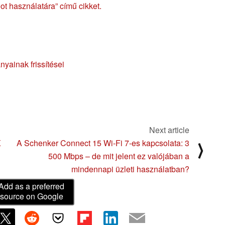
t használatára” című cikket.
yainak frissítései
Next article
X
A Schenker Connect 15 Wi-Fi 7-es kapcsolata: 3
⟩
500 Mbps – de mit jelent ez valójában a
mindennapi üzleti használatban?
Add as a preferred
source on Google