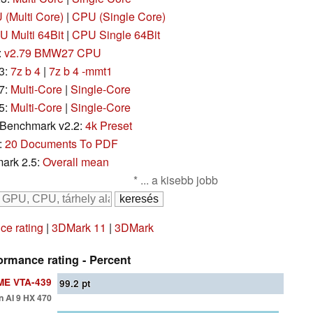
(Multi Core)
|
CPU (Single Core)
 Multi 64Bit
|
CPU Single 64Bit
:
v2.79 BMW27 CPU
3:
7z b 4
|
7z b 4 -mmt1
7:
Multi-Core
|
Single-Core
5:
Multi-Core
|
Single-Core
Benchmark v2.2:
4k Preset
:
20 Documents To PDF
ark 2.5:
Overall mean
* ... a kisebb jobb
e rating
|
3DMark 11
|
3DMark
rmance rating - Percent
E VTA-439
99.2
pt
 AI 9 HX 470