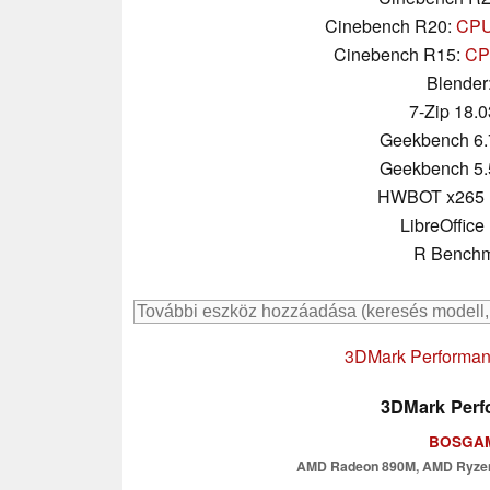
Cinebench R20:
CPU 
Cinebench R15:
CPU
Blender
7-Zip 18.0
Geekbench 6.
Geekbench 5.
HWBOT x265 
LibreOffice 
R Benchm
3DMark Performanc
3DMark Perfo
BOSGAM
AMD Radeon 890M, AMD Ryzen