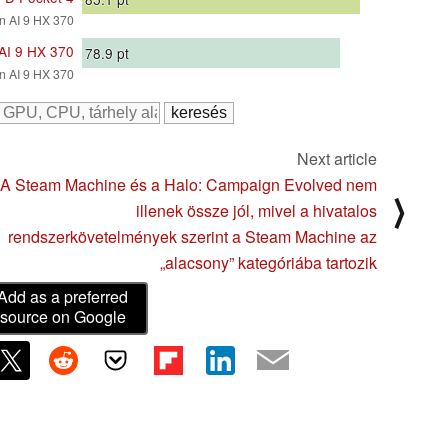
 AI 9 HX 370
AI 9 HX 370
78.9
pt
 AI 9 HX 370
Next article
A Steam Machine és a Halo: Campaign Evolved nem
⟩
illenek össze jól, mivel a hivatalos
rendszerkövetelmények szerint a Steam Machine az
„alacsony” kategóriába tartozik
Add as a preferred
source on Google