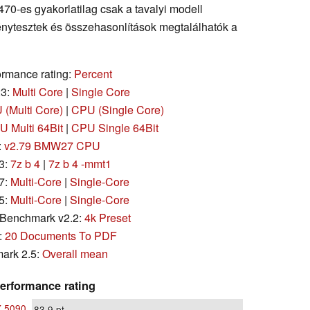
70-es gyakorlatilag csak a tavalyi modell
ménytesztek és összehasonlítások megtalálhatók a
rmance rating:
Percent
23:
Multi Core
|
Single Core
(Multi Core)
|
CPU (Single Core)
 Multi 64Bit
|
CPU Single 64Bit
:
v2.79 BMW27 CPU
3:
7z b 4
|
7z b 4 -mmt1
7:
Multi-Core
|
Single-Core
5:
Multi-Core
|
Single-Core
Benchmark v2.2:
4k Preset
:
20 Documents To PDF
ark 2.5:
Overall mean
erformance rating
X 5090
83.9
pt