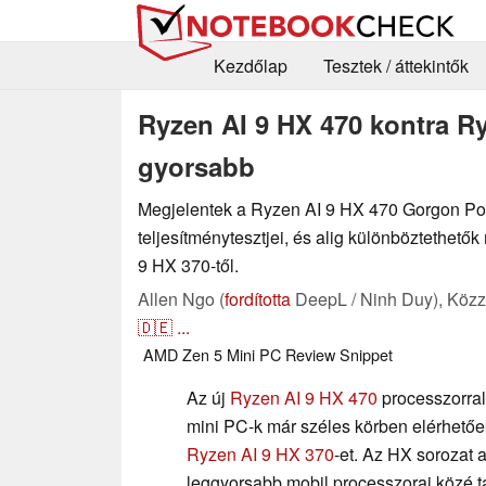
Kezdőlap
Tesztek / áttekintők
Ryzen AI 9 HX 470 kontra Ry
gyorsabb
Megjelentek a Ryzen AI 9 HX 470 Gorgon Poi
teljesítménytesztjei, és alig különböztethető
9 HX 370-től.
Allen Ngo (
fordította
DeepL / Ninh Duy),
Közz
🇩🇪
...
AMD
Zen 5
Mini PC
Review Snippet
Az új
Ryzen AI 9 HX 470
processzorral 
mini PC-k már széles körben elérhetőek,
Ryzen AI 9 HX 370
-et. Az HX sorozat
leggyorsabb mobil processzorai közé ta