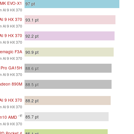
MK EVO-X1
97
pt
 AI 9 HX 370
AI 9 HX 370
93.1
pt
 AI 9 HX 370
AI 9 HX 370
92.2
pt
 AI 9 HX 370
emagic F3A
90.9
pt
 AI 9 HX 370
 Pro GA15H
88.6
pt
 AI 9 HX 370
deon 890M
88.5
pt
AI 9 HX 370
88.2
pt
 AI 9 HX 370
-1!
85.7
pt
Gen10 AMD
 AI 9 HX 370
D Pocket 4
85.1
pt