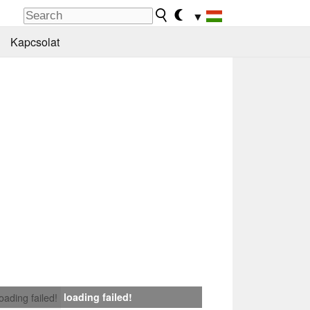
▼
Kapcsolat
loading failed!
loading failed!