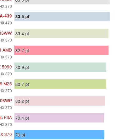
HX 370
A-439
83.5
pt
HX 470
403WW
83.4
pt
HX 370
10 AMD
82.7
pt
HX 370
X 5090
80.9
pt
HX 370
16 M25
80.7
pt
HX 370
7606WP
80.2
pt
HX 370
ic F3A
79.4
pt
HX 370
HX 370
79
pt