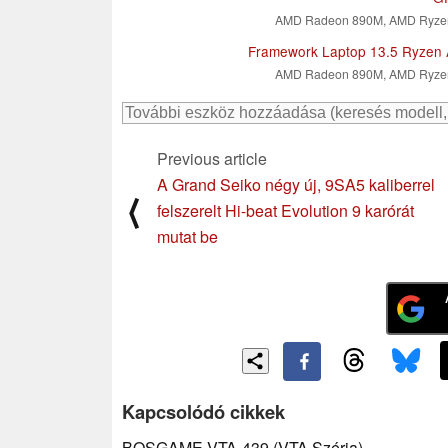
AMD Radeon 890M, AMD Ryzen
Framework Laptop 13.5 Ryzen 
AMD Radeon 890M, AMD Ryzen
Previous article
A Grand Seiko négy új, 9SA5 kaliberrel
⟨
felszerelt Hi-beat Evolution 9 karórát
mutat be
Kapcsolódó cikkek
BOSGAME VTA-439 (VTA Széria)