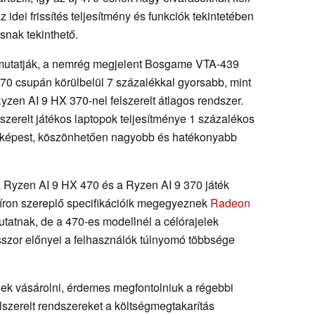
idei frissítés teljesítmény és funkciók tekintetében
snak tekinthető.
s mutatják, a nemrég megjelent Bosgame VTA-439
70 csupán körülbelül 7 százalékkal gyorsabb, mint
yzen AI 9 HX 370-nel felszerelt átlagos rendszer.
szerelt játékos laptopok teljesítménye 1 százalékos
z képest, köszönhetően nagyobb és hatékonyabb
 Ryzen AI 9 HX 470 és a Ryzen AI 9 370 játék
apíron szereplő specifikációik megegyeznek
Radeon
tatnak, de a 470-es modellnél a célórajelek
szor előnyei a felhasználók túlnyomó többsége
nek vásárolni, érdemes megfontolniuk a régebbi
szerelt rendszereket a költségmegtakarítás