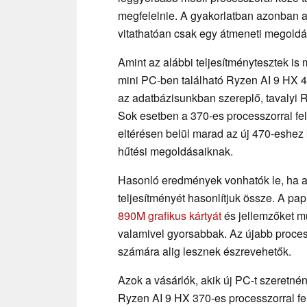
megfelelnie. A gyakorlatban azonban az 
vitathatóan csak egy átmeneti megoldá
Amint az alábbi teljesítménytesztek i
mini PC-ben található Ryzen AI 9 HX 4
az adatbázisunkban szereplő, tavalyi R
Sok esetben a 370-es processzorral fel
eltérésen belül marad az új 470-eshe
hűtési megoldásaiknak.
Hasonló eredmények vonhatók le, ha a
teljesítményét hasonlítjuk össze. A p
890M grafikus kártyát
és jellemzőket mu
valamivel gyorsabbak. Az újabb proces
számára alig lesznek észrevehetők.
Azok a vásárlók, akik új PC-t szeretné
Ryzen AI 9 HX 370-es processzorral fel