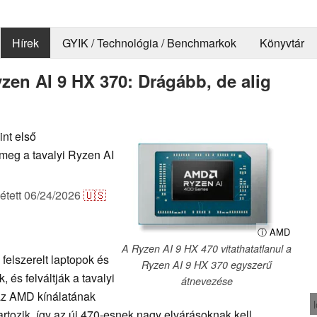
Hírek
GYIK / Technológia / Benchmarkok
Könyvtár
zen AI 9 HX 370: Drágább, de alig
nt első
k meg a tavalyi Ryzen AI
étett
06/24/2026
🇺🇸
ⓘ AMD
A Ryzen AI 9 HX 470 vitathatatlanul a
felszerelt laptopok és
Ryzen AI 9 HX 370 egyszerű
 és felváltják a tavalyi
átnevezése
 az AMD kínálatának
rtozik, így az új 470-esnek nagy elvárásoknak kell