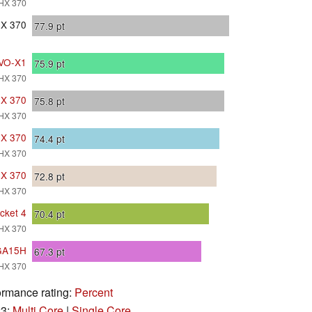
HX 370
HX 370
77.9
pt
VO-X1
75.9
pt
HX 370
HX 370
75.8
pt
HX 370
HX 370
74.4
pt
HX 370
HX 370
72.8
pt
HX 370
cket 4
70.4
pt
HX 370
GA15H
67.3
pt
HX 370
rmance rating:
Percent
23:
Multi Core
|
Single Core