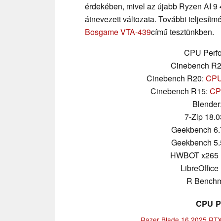
érdekében, mivel az újabb Ryzen AI 9 4
átnevezett változata. További teljesít
Bosgame VTA-439
című tesztünkben.
CPU Perfo
Cinebench R
Cinebench R20:
CPU 
Cinebench R15:
CPU
Blender
7-Zip 18.0
Geekbench 6.
Geekbench 5.
HWBOT x265 
LibreOffice 
R Benchm
CPU P
Razer Blade 16 2025 RT