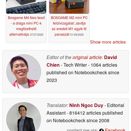
Bosgame M4 Neo teszt
BOSGAME M2 mini PC
- a drága mini PC-k
felülvizsgálat: Javítja
megfizethető
az eredeti M1 egyik fő
alternatívája
panaszát
07/27/2025
01/29/2025
Show more articles
Editor of the
original article
:
David
Chien
- Tech Writer
- 1064 articles
published on Notebookcheck
since
2023
Translator:
Ninh Ngoc Duy
- Editorial
Assistant
- 816412 articles published
on Notebookcheck
since 2008
contact me via:
Facebook