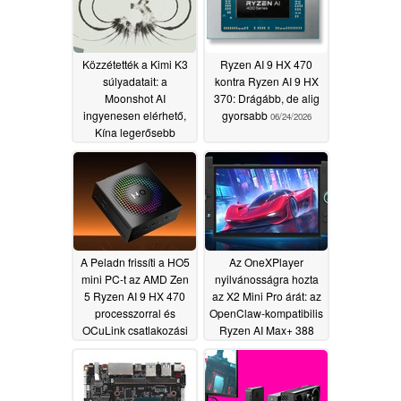
Közzétették a Kimi K3
Ryzen AI 9 HX 470
súlyadatait: a
kontra Ryzen AI 9 HX
Moonshot AI
370: Drágább, de alig
ingyenesen elérhető,
gyorsabb
06/24/2026
Kína legerősebb
ügynöki mesterséges
intelligenciája
07/28/2026
A Peladn frissíti a HO5
Az OneXPlayer
mini PC-t az AMD Zen
nyilvánosságra hozta
5 Ryzen AI 9 HX 470
az X2 Mini Pro árát: az
processzorral és
OpenClaw-kompatibilis
OCuLink csatlakozási
Ryzen AI Max+ 388
lehetőséggel
kézi számítógép akár
06/14/2026
64 GB RAM-mal,
opcionális
folyadékhűtéssel és