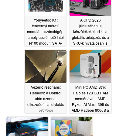
118 TOPS
mesterséges
intelligencia
Youyeetoo K1:
A GPD 2026
teljesítménnyel jelenik
tenyérnyi méretű
júniusában új
meg a piacon
06/14/2026
moduláris számítógép,
készülékeket ad ki; a
amely cserélhető Intel
globális árképzés és a
N100 modult, SATA-
SKU-k hivatalosan is
csatlakozót, eDP-
megerősítve
06/09/2026
kimenetet és 27 GPIO-
csatlakozót tartalmaz,
210 dollártól
06/12/2026
Vezérlő rezonáns:
Mini PC AMD Strix
Remedy: A Control
Halo és 128 GB RAM
után azonnal
memóriával - AMD
elkezdődött a folytatás
Ryzen AI Max+ 395 és
AMD Radeon 8060S a
06/07/2026
Bosgame M5-ösben
08/19/2025