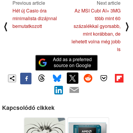
Previous article
Next article
Hét új Casio óra
Az MSI Cubi AI+ 3MG
minimalista dizájnnal
több mint 60
⟨
⟩
bemutatkozott
százalékkal gyorsabb,
mint korábban, de
lehetett volna még jobb
is
Add as a preferred
source on Google
Kapcsolódó cikkek