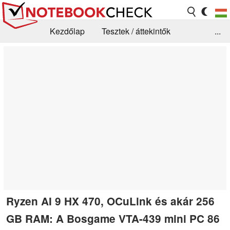
Kezdőlap
Tesztek / áttekintők
...
Hírek
GYIK / Technológia / Benchmarkok
Könyvtár
Kapcsolat
Ryzen AI 9 HX 470, OCuLink és akár 256
GB RAM: A Bosgame VTA-439 mini PC 86