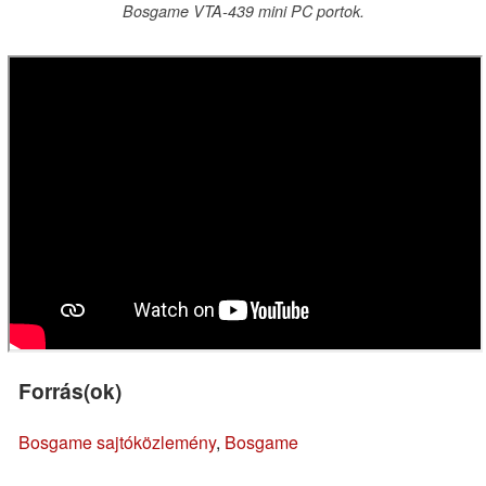
Bosgame VTA-439 mini PC portok.
Forrás(ok)
Bosgame sajtóközlemény
,
Bosgame