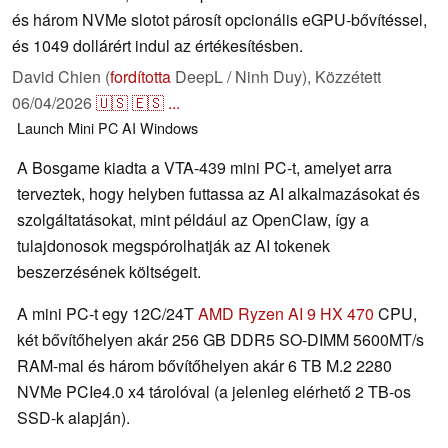
és három NVMe slotot párosít opcionális eGPU-bővítéssel,
és 1049 dollárért indul az értékesítésben.
David Chien (
fordította
DeepL / Ninh Duy),
Közzétett
06/04/2026
🇺🇸
🇪🇸
...
Launch
Mini PC
AI
Windows
A Bosgame kiadta a VTA-439 mini PC-t, amelyet arra
terveztek, hogy helyben futtassa az AI alkalmazásokat és
szolgáltatásokat, mint például az OpenClaw, így a
tulajdonosok megspórolhatják az AI tokenek
beszerzésének költségeit.
A mini PC-t egy 12C/24T
AMD Ryzen AI 9 HX 470
CPU,
két bővítőhelyen akár 256 GB DDR5 SO-DIMM 5600MT/s
RAM-mal és három bővítőhelyen akár 6 TB M.2 2280
NVMe PCIe4.0 x4 tárolóval (a jelenleg elérhető 2 TB-os
SSD-k alapján).