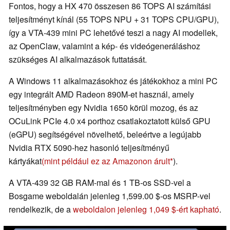
Fontos, hogy a HX 470 összesen 86 TOPS AI számítási
teljesítményt kínál (55 TOPS NPU + 31 TOPS CPU/GPU),
így a VTA-439 mini PC lehetővé teszi a nagy AI modellek,
az OpenClaw, valamint a kép- és videógeneráláshoz
szükséges AI alkalmazások futtatását.
A Windows 11 alkalmazásokhoz és játékokhoz a mini PC
egy integrált AMD Radeon 890M-et használ, amely
teljesítményben egy Nvidia 1650 körül mozog, és az
OCuLink PCIe 4.0 x4 porthoz csatlakoztatott külső GPU
(eGPU) segítségével növelhető, beleértve a legújabb
Nvidia RTX 5090-hez hasonló teljesítményű
kártyákat
(mint például ez az Amazonon árult
).
A VTA-439 32 GB RAM-mal és 1 TB-os SSD-vel a
Bosgame weboldalán jelenleg 1,599.00 $-os MSRP-vel
rendelkezik, de a
weboldalon jelenleg 1,049 $-ért kapható
.