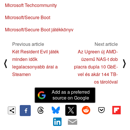
Microsoft Techcommunity
Microsoft/Secure Boot
Microsoft/Secure Boot játékkönyv
Previous article
Next article
Két Resident Evil játék
Az Ugreen új AMD-
minden idők
üzemű NAS-t dob
⟨
⟩
legalacsonyabb árai a
piacra dupla 10 GbE-
Steamen
vel és akár 144 TB-
os tárolóval
Add as a preferred
source on Google