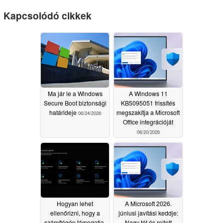
Kapcsolódó cikkek
Ma jár le a Windows
A Windows 11
Secure Boot biztonsági
KB5095051 frissítés
határideje
megszakítja a Microsoft
06/24/2026
Office integrációját
06/20/2026
Hogyan lehet
A Microsoft 2026.
ellenőrizni, hogy a
júniusi javítási keddje:
számítógép támogatja-
Nagy tét és rejtett