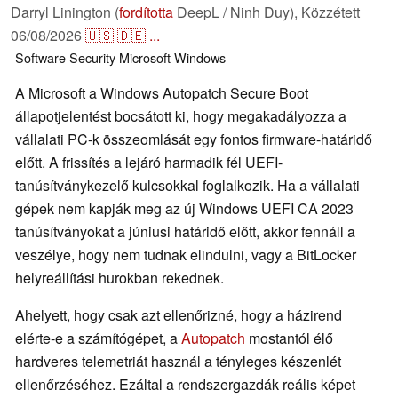
Darryl Linington (
fordította
DeepL / Ninh Duy),
Közzétett
06/08/2026
🇺🇸
🇩🇪
...
Software
Security
Microsoft
Windows
A Microsoft a Windows Autopatch Secure Boot
állapotjelentést bocsátott ki, hogy megakadályozza a
vállalati PC-k összeomlását egy fontos firmware-határidő
előtt. A frissítés a lejáró harmadik fél UEFI-
tanúsítványkezelő kulcsokkal foglalkozik. Ha a vállalati
gépek nem kapják meg az új Windows UEFI CA 2023
tanúsítványokat a júniusi határidő előtt, akkor fennáll a
veszélye, hogy nem tudnak elindulni, vagy a BitLocker
helyreállítási hurokban rekednek.
Ahelyett, hogy csak azt ellenőrizné, hogy a házirend
elérte-e a számítógépet, a
Autopatch
mostantól élő
hardveres telemetriát használ a tényleges készenlét
ellenőrzéséhez. Ezáltal a rendszergazdák reális képet