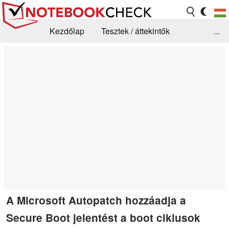
Kezdőlap
Tesztek / áttekintők
...
Hírek
GYIK / Technológia / Benchmarkok
Könyvtár
Kapcsolat
A Microsoft Autopatch hozzáadja a
Secure Boot jelentést a boot ciklusok