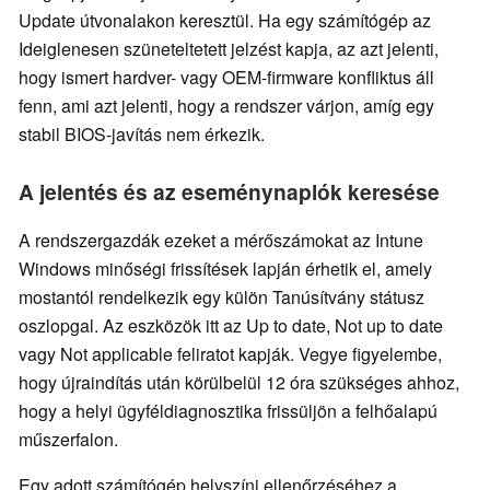
Update útvonalakon keresztül. Ha egy számítógép az
Ideiglenesen szüneteltetett jelzést kapja, az azt jelenti,
hogy ismert hardver- vagy OEM-firmware konfliktus áll
fenn, ami azt jelenti, hogy a rendszer várjon, amíg egy
stabil BIOS-javítás nem érkezik.
A jelentés és az eseménynaplók keresése
A rendszergazdák ezeket a mérőszámokat az Intune
Windows minőségi frissítések lapján érhetik el, amely
mostantól rendelkezik egy külön Tanúsítvány státusz
oszlopgal. Az eszközök itt az Up to date, Not up to date
vagy Not applicable feliratot kapják. Vegye figyelembe,
hogy újraindítás után körülbelül 12 óra szükséges ahhoz,
hogy a helyi ügyféldiagnosztika frissüljön a felhőalapú
műszerfalon.
Egy adott számítógép helyszíni ellenőrzéséhez a