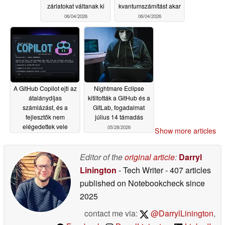
zárlatokat váltanak ki
kvantumszámítást akar
06/04/2026
06/04/2026
A GitHub Copilot ejti az
Nightmare Eclipse
átalánydíjas
kitiltották a GitHub és a
számlázást, és a
GitLab, fogadalmat
fejlesztők nem
július 14 támadás
elégedettek vele
05/28/2026
Show more articles
06/02/2026
Editor of the
original article
:
Darryl
Linington
- Tech Writer
- 407 articles
published on Notebookcheck
since
2025
contact me via:
@DarrylLinington
,