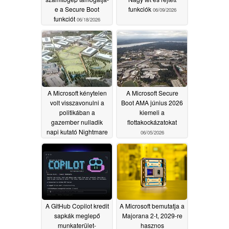
e a Secure Boot
funkciók
06/09/2026
funkciót
06/18/2026
A Microsoft kénytelen
A Microsoft Secure
volt visszavonulni a
Boot AMA június 2026
politikában a
kiemeli a
gazember nulladik
flottakockázatokat
napi kutató Nightmare
06/05/2026
Eclipse miatt
06/07/2026
A GitHub Copilot kredit
A Microsoft bemutatja a
sapkák meglepő
Majorana 2-t, 2029-re
munkaterület-
hasznos