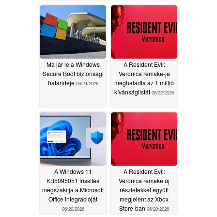
támogatását
06/28/2026
Ma jár le a Windows
A Resident Evil:
Secure Boot biztonsági
Veronica remake-je
határideje
meghaladta az 1 millió
06/24/2026
kívánságlistát
06/22/2026
A Windows 11
A Resident Evil:
KB5095051 frissítés
Veronica remake új
megszakítja a Microsoft
részletekkel együtt
Office integrációját
megjelent az Xbox
Store-ban
06/20/2026
06/20/2026