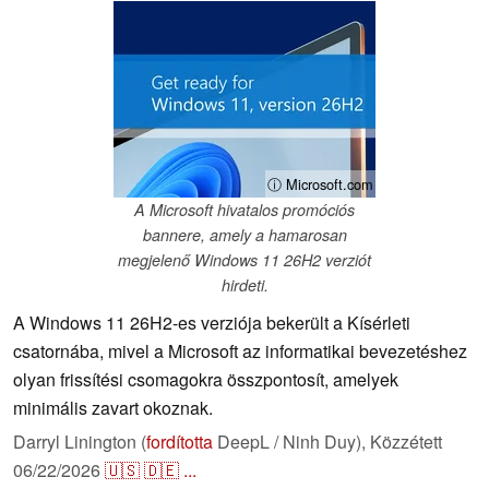
ⓘ Microsoft.com
A Microsoft hivatalos promóciós
bannere, amely a hamarosan
megjelenő Windows 11 26H2 verziót
hirdeti.
A Windows 11 26H2-es verziója bekerült a Kísérleti
csatornába, mivel a Microsoft az informatikai bevezetéshez
olyan frissítési csomagokra összpontosít, amelyek
minimális zavart okoznak.
Darryl Linington (
fordította
DeepL / Ninh Duy),
Közzétett
06/22/2026
🇺🇸
🇩🇪
...