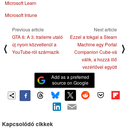
Microsoft Learn
Microsoft Intune
Previous article
Next article
GTA 6: A 3. trailerre utaló
Ezzel a tokgal a Steam
új nyom közvetlenül a
Machine egy Portal
⟨
⟩
YouTube-ról származik
Companion Cube-vá
válik, a hozzá illő
vezérlővel együtt
Add as a preferred
source on Google
Kapcsolódó cikkek