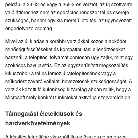
például a 24H2-es vagy a 25H2-es verziót, az új szoftverre
való áttéréshez nem az operációs rendszer teljes cseréje
szükséges, hanem egy kis méretű letöltés, az úgynevezett
engedélyező csomag.
Mivel az új kiadás a korábbi verziókkal közös alapkódot,
minőségi frissítéseket és kompatibilitási ellenőrzéseket
használ, a telepítési folyamat pontosan úgy zajlik, mint egy
szokásos havi javítás. Ez az egyszerűsített megközelítés
kiküszöböli a teljes lemez újratelepítésének vagy a
működést zavaró vállalati bevezetések szükségességét. A
verziók közötti fő különbség kizárólag abban rejlik, hogy a
Microsoft mely konkrét funkciókat aktiválja szerveroldalon.
Támogatási életciklusok és
hardverkövetelmények
A frissítés telepítése visszaállítja az összes célrendszer