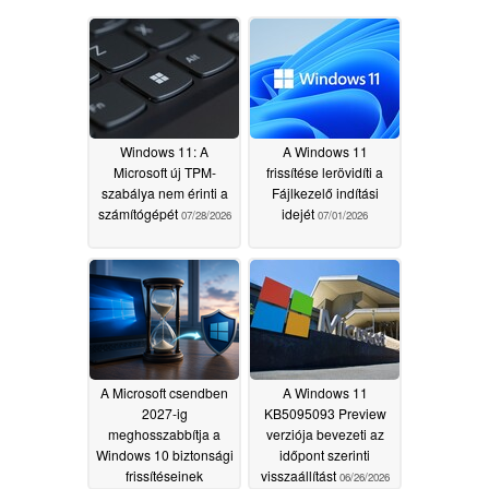
Windows 11: A
A Windows 11
Microsoft új TPM-
frissítése lerövidíti a
szabálya nem érinti a
Fájlkezelő indítási
számítógépét
idejét
07/28/2026
07/01/2026
A Microsoft csendben
A Windows 11
2027-ig
KB5095093 Preview
meghosszabbítja a
verziója bevezeti az
Windows 10 biztonsági
időpont szerinti
frissítéseinek
visszaállítást
06/26/2026