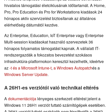
hivatalos támogatási életciklusának időtartamát. A Home,
Pro, Pro Education és Pro for Workstations kiadások 24
hónapos aktív szervizelést biztosítanak az általános
elérhetőség dátumától kezdve.
Az Enterprise, Education, IoT Enterprise vagy Enterprise
Multi-session kiadásokat használó szervezetek 36
hónapos folyamatos támogatást kapnak. A vállalati IT-
rendszergazdák a fokozatos bevezetést szokásos
infrastruktúra-platformokon keresztül kezelhetik, ideértve
az
-t és a Microsoft Intune-t
,
a Windows Autopatch
és a
Windows Server Update
.
A 26H1-es verziótól való technikai eltérés
A
dokumentációja
lényeges szerkezeti eltérést jelent a
Windows 11 26H1 verziót futtató számítógépek esetében.
A 26H1 verziót futtató eszközök nem frissíthetők a 26H2