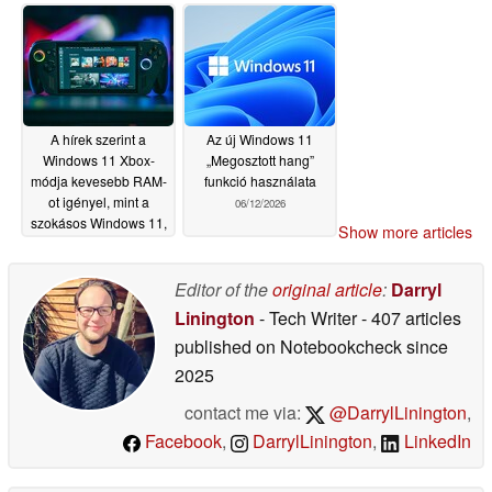
A hírek szerint a
Az új Windows 11
Windows 11 Xbox-
„Megosztott hang”
módja kevesebb RAM-
funkció használata
ot igényel, mint a
06/12/2026
szokásos Windows 11,
Show more articles
de ez nem jár együtt
jobb játékélménnyel
Editor of the
original article
:
Darryl
06/16/2026
Linington
- Tech Writer
- 407 articles
published on Notebookcheck
since
2025
contact me via:
@DarrylLinington
,
Facebook
,
DarrylLinington
,
LinkedIn