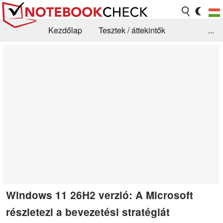
Kezdőlap
Tesztek / áttekintők
...
Hírek
GYIK / Technológia / Benchmarkok
Könyvtár
Kapcsolat
Windows 11 26H2 verzió: A Microsoft
részletezi a bevezetési stratégiát