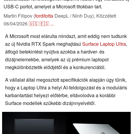
USB-C portot, amelyet a Microsoft titokban tart.
Martin Filipov (
fordította
DeepL / Ninh Duy),
Közzétett
06/04/2026
🇺🇸
🇪🇸
...
A Microsoft most elárulta mindazt, amit eddig nem tudtunk
az új Nvidia RTX Spark meghajtású
Surface Laptop Ultra
,
átfogó betekintést nyújtva azokba a hardver- és
dizájnelemekbe, amelyek az új prémium laptopot
megkülönböztetik elődjétől és a konkurenciától.
A vállalat által megosztott specifikációk alapján úgy tűnik,
hogy a Laptop Ultra a helyi AI-feldolgozást és a moduláris
karbantartást helyezi előtérbe, eltávolodva a korábbi
Surface modellek szűkebb dizájnnyelvétől.