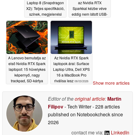
Laptop 8 (Snapdragon
az Nvidia RTX
X2): Teljes specifikáció,
Sparkkal kézbe véve
színek, megjelenési
eddig nem látott USB-
dátum
C portot fedez fel
06/04/2026
06/03/2026
A Lenovo bemutatja az
Az Nvidia RTX Spark
első Nvidia RTX Spark
laptopok árai: Surface
laptopot: 15 hüvelykes
Laptop Ultra, Dell XPS
képernyő, nagy
16 a MacBook Pro
trackpad, SD-kártya
riválisa lesz
06/03/2026
Show more articles
foglalat
06/03/2026
Editor of the
original article
:
Martin
Filipov
- Tech Writer
- 228 articles
published on Notebookcheck
since
2026
contact me via:
LinkedIn