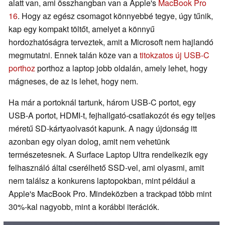
alatt van, ami összhangban van a Apple's
MacBook Pro
16
. Hogy az egész csomagot könnyebbé tegye, úgy tűnik,
kap egy kompakt töltőt, amelyet a könnyű
hordozhatóságra terveztek, amit a Microsoft nem hajlandó
megmutatni. Ennek talán köze van a
titokzatos új USB-C
porthoz
porthoz a laptop jobb oldalán, amely lehet, hogy
mágneses, de az is lehet, hogy nem.
Ha már a portoknál tartunk, három USB-C portot, egy
USB-A portot, HDMI-t, fejhallgató-csatlakozót és egy teljes
méretű SD-kártyaolvasót kapunk. A nagy újdonság itt
azonban egy olyan dolog, amit nem vehetünk
természetesnek. A Surface Laptop Ultra rendelkezik egy
felhasználó által cserélhető SSD-vel, ami olyasmi, amit
nem találsz a konkurens laptopokban, mint például a
Apple's MacBook Pro. Mindeközben a trackpad több mint
30%-kal nagyobb, mint a korábbi iterációk.