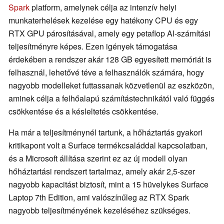
Spark
platform, amelynek célja az intenzív helyi
munkaterhelések kezelése egy hatékony CPU és egy
RTX GPU párosításával, amely egy petaflop AI-számítási
teljesítményre képes. Ezen igények támogatása
érdekében a rendszer akár 128 GB egyesített memóriát is
felhasznál, lehetővé téve a felhasználók számára, hogy
nagyobb modelleket futtassanak közvetlenül az eszközön,
aminek célja a felhőalapú számítástechnikától való függés
csökkentése és a késleltetés csökkentése.
Ha már a teljesítménynél tartunk, a hőháztartás gyakori
kritikapont volt a Surface termékcsaláddal kapcsolatban,
és a Microsoft állítása szerint ez az új modell olyan
hőháztartási rendszert tartalmaz, amely akár 2,5-szer
nagyobb kapacitást biztosít, mint a 15 hüvelykes Surface
Laptop 7th Edition, ami valószínűleg az RTX Spark
nagyobb teljesítményének kezeléséhez szükséges.