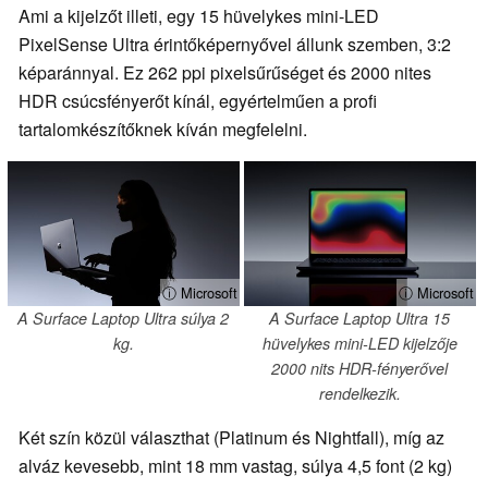
Ami a kijelzőt illeti, egy 15 hüvelykes mini-LED
PixelSense Ultra érintőképernyővel állunk szemben, 3:2
képaránnyal. Ez 262 ppi pixelsűrűséget és 2000 nites
HDR csúcsfényerőt kínál, egyértelműen a profi
tartalomkészítőknek kíván megfelelni.
ⓘ Microsoft
ⓘ Microsoft
A Surface Laptop Ultra súlya 2
A Surface Laptop Ultra 15
kg.
hüvelykes mini-LED kijelzője
2000 nits HDR-fényerővel
rendelkezik.
Két szín közül választhat (Platinum és Nightfall), míg az
alváz kevesebb, mint 18 mm vastag, súlya 4,5 font (2 kg)