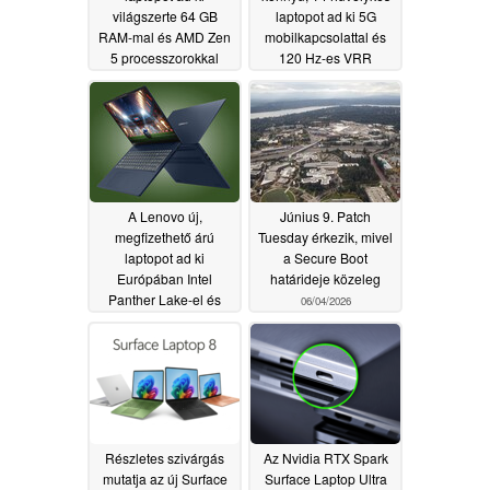
világszerte 64 GB
laptopot ad ki 5G
RAM-mal és AMD Zen
mobilkapcsolattal és
5 processzorokkal
120 Hz-es VRR
kijelzővel
06/05/2026
06/05/2026
A Lenovo új,
Június 9. Patch
megfizethető árú
Tuesday érkezik, mivel
laptopot ad ki
a Secure Boot
Európában Intel
határideje közeleg
Panther Lake-el és
06/04/2026
több mint 27 órás
akkumulátor-
üzemidővel
06/04/2026
Részletes szivárgás
Az Nvidia RTX Spark
mutatja az új Surface
Surface Laptop Ultra