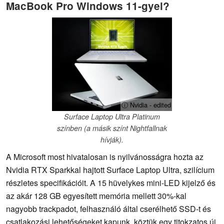
MacBook Pro Windows 11-gyel?
ⓘ Nvidia - edited
Surface Laptop Ultra Platinum
színben (a másik színt Nightfallnak
hívják).
A Microsoft most hivatalosan is nyilvánosságra hozta az
Nvidia RTX Sparkkal hajtott Surface Laptop Ultra, szilícium
részletes specifikációit. A 15 hüvelykes mini-LED kijelző és
az akár 128 GB egyesített memória mellett 30%-kal
nagyobb trackpadot, felhasználó által cserélhető SSD-t és
csatlakozási lehetőségeket kapunk, köztük egy titokzatos új