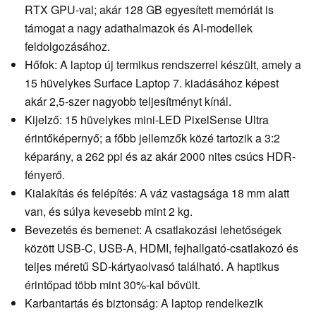
RTX GPU-val; akár 128 GB egyesített memóriát is
támogat a nagy adathalmazok és AI-modellek
feldolgozásához.
Hőfok: A laptop új termikus rendszerrel készült, amely a
15 hüvelykes Surface Laptop 7. kiadásához képest
akár 2,5-szer nagyobb teljesítményt kínál.
Kijelző: 15 hüvelykes mini-LED PixelSense Ultra
érintőképernyő; a főbb jellemzők közé tartozik a 3:2
képarány, a 262 ppi és az akár 2000 nites csúcs HDR-
fényerő.
Kialakítás és felépítés: A váz vastagsága 18 mm alatt
van, és súlya kevesebb mint 2 kg.
Bevezetés és bemenet: A csatlakozási lehetőségek
között USB-C, USB-A, HDMI, fejhallgató-csatlakozó és
teljes méretű SD-kártyaolvasó található. A haptikus
érintőpad több mint 30%-kal bővült.
Karbantartás és biztonság: A laptop rendelkezik