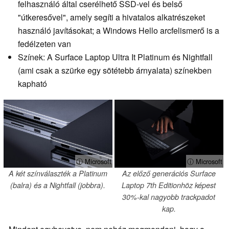
felhasználó által cserélhető SSD-vel és belső
"útkeresővel", amely segíti a hivatalos alkatrészeket
használó javításokat; a Windows Hello arcfelismerő is a
fedélzeten van
Színek: A Surface Laptop Ultra It Platinum és Nightfall
(ami csak a szürke egy sötétebb árnyalata) színekben
kapható
ⓘ Microsoft
ⓘ Microsoft
A két színválaszték a Platinum
Az előző generációs Surface
(balra) és a Nightfall (jobbra).
Laptop 7th Editionhöz képest
30%-kal nagyobb trackpadot
kap.