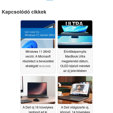
Kapcsolódó cikkek
Windows 11 26H2
Érintőképernyős
verzió: A Microsoft
MacBook Ultra
részletezi a bevezetési
megjelenési dátum,
stratégiát
OLED kijelző méretek
06/22/2026
az új jelentésben
06/05/2026
A Dell új 16 hüvelykes
A Dell világszerte új,
laptopot ad ki
könnyű, 14 hüvelykes