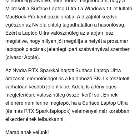
Mindent egybevetve, nem nehéz megmondani, hogy a
Microsoft a Surface Laptop Ultra-t a Windows 11-et futtató
MacBook Pro-ként pozícionálja. A dizájntól kezdve
egészen az Nvidia chipig tagadhatatlan a hasonlóság.
Ezért a Laptop Ultra valószínűleg az alapján lesz
megítélve, hogy milyen jól megállja a helyét a prosumer
laptopok piacának jelenlegi ipari szabványával szemben
(olvasd: Apple).
Az Nvidia RTX Sparkkal hajtott Surface Laptop Ultra
árazását, elérhetőségét és a különböző SKU-k részleteit
várhatóan később jelentik be. Addig is a tényleges
megjelenésre valószínűleg ősszel kerül sor. Ennek
ellenére nem lenne meglepő, ha a Surface Laptop Ultra
(és más RTX Spark laptopok) véleményei már korábban
elkezdenének felbukkanni.
Maradjanak velünk!