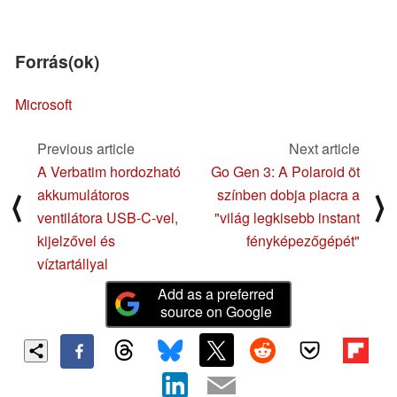
Forrás(ok)
Microsoft
Previous article
Next article
A Verbatim hordozható
Go Gen 3: A Polaroid öt
akkumulátoros
színben dobja piacra a
⟨
⟩
ventilátora USB-C-vel,
"világ legkisebb instant
kijelzővel és
fényképezőgépét"
víztartállyal
Add as a preferred
source on Google