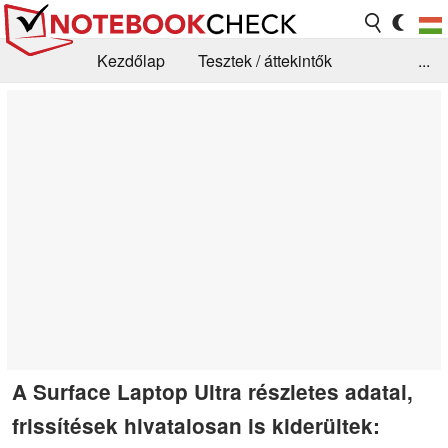
Kezdőlap
Tesztek / áttekintők
...
Hírek
GYIK / Technológia / Benchmarkok
Könyvtár
Kapcsolat
A Surface Laptop Ultra részletes adatai,
frissítések hivatalosan is kiderültek: