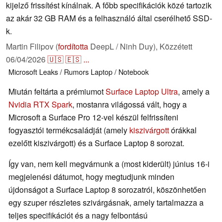
kijelző frissítést kínálnak. A főbb specifikációk közé tartozik
az akár 32 GB RAM és a felhasználó által cserélhető SSD-
k.
Martin Filipov (
fordította
DeepL / Ninh Duy),
Közzétett
06/04/2026
🇺🇸
🇪🇸
...
Microsoft
Leaks / Rumors
Laptop / Notebook
Miután feltárta a prémiumot
Surface Laptop Ultra
, amely a
Nvidia RTX Spark
, mostanra világossá vált, hogy a
Microsoft a Surface Pro 12-vel készül felfrissíteni
fogyasztói termékcsaládját (amely
kiszivárgott
órákkal
ezelőtt kiszivárgott) és a Surface Laptop 8 sorozat.
Így van, nem kell megvárnunk a (most kiderült) június 16-i
megjelenési dátumot, hogy megtudjunk minden
újdonságot a Surface Laptop 8 sorozatról, köszönhetően
egy szuper részletes szivárgásnak, amely tartalmazza a
teljes specifikációt és a nagy felbontású