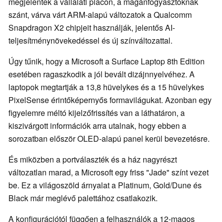
megjelentek a vállalati piacon, a magánfogyasztóknak
szánt, várva várt ARM-alapú változatok a Qualcomm
Snapdragon X2 chipjeit használják, jelentős AI-
teljesítménynövekedéssel és új színváltozattal.
Úgy tűnik, hogy a Microsoft a Surface Laptop 8th Edition
esetében ragaszkodik a jól bevált dizájnnyelvéhez. A
laptopok megtartják a 13,8 hüvelykes és a 15 hüvelykes
PixelSense érintőképernyős formavilágukat. Azonban egy
figyelemre méltó kijelzőfrissítés van a láthatáron, a
kiszivárgott információk arra utalnak, hogy ebben a
sorozatban először OLED-alapú panel kerül bevezetésre.
És miközben a portválaszték és a ház nagyrészt
változatlan marad, a Microsoft egy friss "Jade" színt vezet
be. Ez a világoszöld árnyalat a Platinum, Gold/Dune és
Black már meglévő palettához csatlakozik.
A konfigurációtól függően a felhasználók a 12-magos