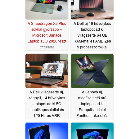
A Snapdragon X2 Plus
A Dell új 16 hüvelykes
sokkal gyorsabb –
laptopot ad ki
Microsoft Surface
világszerte 64 GB
Laptop 13,8 2026 teszt
RAM-mal és AMD Zen
5 processzorokkal
07/09/2026
06/05/2026
A Dell világszerte új,
A Lenovo új,
könnyű, 14 hüvelykes
megfizethető árú
laptopot ad ki 5G
laptopot ad ki
mobilkapcsolattal és
Európában Intel
120 Hz-es VRR
Panther Lake-el és
kijelzővel
több mint 27 órás
06/05/2026
akkumulátor-
üzemidővel
06/04/2026