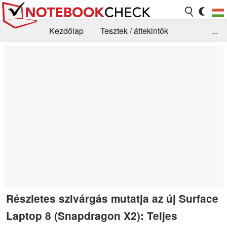
Kezdőlap
Tesztek / áttekintők
...
Hírek
GYIK / Technológia / Benchmarkok
Könyvtár
Kapcsolat
Részletes szivárgás mutatja az új Surface
Laptop 8 (Snapdragon X2): Teljes