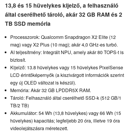
13,8 és 15 hüvelykes kijelző, a felhasználó
által cserélhető tároló, akár 32 GB RAM és 2
TB SSD memória
Processzorok: Qualcomm Snapdragon X2 Elite (12
mag) vagy X2 Plus (10 mag); akár 4,0 GHz-es turbó.
AI teljesítmény: Integrált NPU, amely akár 80 TOPS-t is
biztosít.
Kijelző: 13.8 hüvelykes vagy 15 hüvelykes PixelSense
LCD érintőképernyők (a kiszivárgott információk szerint
egy új OLED változat is készül).
Memória: Akár 32 GB LPDDR5X RAM.
Tároló: Felhasználó által cserélhető SSD-k (512 GB/1
TB/2 TB)
Akkumulátor: 54 Wh (13,8 hüvelykes) vagy 66 Wh (15
hüvelykes) kapacitás; legfeljebb 20 óra, illetve 19 óra
videolejátszásra méretezett.