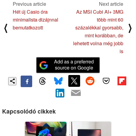
Previous article
Next article
Hét új Casio óra
Az MSI Cubi AI+ 3MG
minimalista dizájnnal
több mint 60
⟨
⟩
bemutatkozott
százalékkal gyorsabb,
mint korábban, de
lehetett volna még jobb
is
Add as a preferred
source on Google
Kapcsolódó cikkek