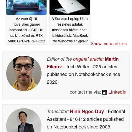
Az Acer új 18
A Surface Laptop Ultra
hüvelykes gamer
részletes adatai,
laptopot ad ki 240 Hz-
frissítések hivatalosan
es kijelzővel és RTX
is kiderültek: MacBook
5080 GPU-val
Pro Windows 11-gyel?
06/04/2026
Show more articles
06/04/2026
Editor of the
original article
:
Martin
Filipov
- Tech Writer
- 228 articles
published on Notebookcheck
since
2026
contact me via:
LinkedIn
Translator:
Ninh Ngoc Duy
- Editorial
Assistant
- 816412 articles published
on Notebookcheck
since 2008