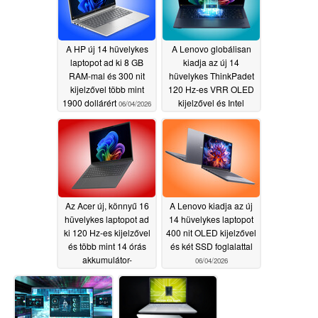
A HP új 14 hüvelykes
A Lenovo globálisan
laptopot ad ki 8 GB
kiadja az új 14
RAM-mal és 300 nit
hüvelykes ThinkPadet
kijelzővel több mint
120 Hz-es VRR OLED
1900 dollárért
kijelzővel és Intel
06/04/2026
Panther Lake-el
06/04/2026
Az Acer új, könnyű 16
A Lenovo kiadja az új
hüvelykes laptopot ad
14 hüvelykes laptopot
ki 120 Hz-es kijelzővel
400 nit OLED kijelzővel
és több mint 14 órás
és két SSD foglalattal
akkumulátor-
06/04/2026
üzemidővel
06/04/2026