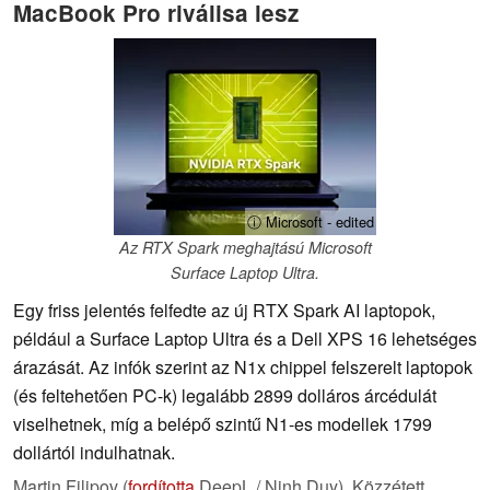
MacBook Pro riválisa lesz
ⓘ Microsoft - edited
Az RTX Spark meghajtású Microsoft
Surface Laptop Ultra.
Egy friss jelentés felfedte az új RTX Spark AI laptopok,
például a Surface Laptop Ultra és a Dell XPS 16 lehetséges
árazását. Az infók szerint az N1x chippel felszerelt laptopok
(és feltehetően PC-k) legalább 2899 dolláros árcédulát
viselhetnek, míg a belépő szintű N1-es modellek 1799
dollártól indulhatnak.
Martin Filipov (
fordította
DeepL / Ninh Duy),
Közzétett