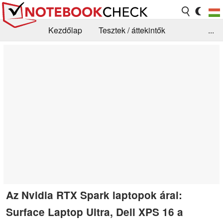
Kezdőlap
Tesztek / áttekintők
...
Hírek
GYIK / Technológia / Benchmarkok
Könyvtár
Kapcsolat
Az Nvidia RTX Spark laptopok árai:
Surface Laptop Ultra, Dell XPS 16 a