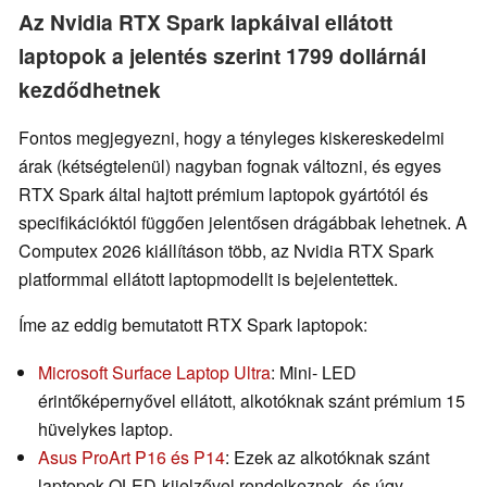
Az Nvidia RTX Spark lapkáival ellátott
laptopok a jelentés szerint 1799 dollárnál
kezdődhetnek
Fontos megjegyezni, hogy a tényleges kiskereskedelmi
árak (kétségtelenül) nagyban fognak változni, és egyes
RTX Spark által hajtott prémium laptopok gyártótól és
specifikációktól függően jelentősen drágábbak lehetnek. A
Computex 2026 kiállításon több, az Nvidia RTX Spark
platformmal ellátott laptopmodellt is bejelentettek.
Íme az eddig bemutatott RTX Spark laptopok:
Microsoft Surface Laptop Ultra
: Mini- LED
érintőképernyővel ellátott, alkotóknak szánt prémium 15
hüvelykes laptop.
Asus ProArt P16 és P14
: Ezek az alkotóknak szánt
laptopok OLED-kijelzővel rendelkeznek, és úgy