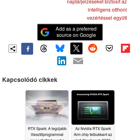
naptárjelzéseket biztosít az
intelligens otthoni
vezérléssel együtt
Add as a preferred
source on Google
Kapcsolódó cikkek
RTX Spark: A legújabb
Az Nvidia RTX Spark
illesztőprogrammal
Arm chip felbukkant az