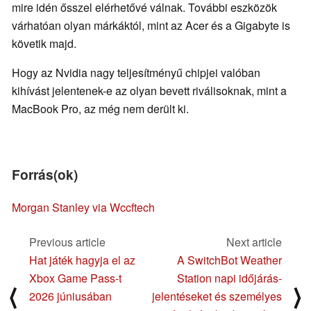
mire idén ősszel elérhetővé válnak. További eszközök
várhatóan olyan márkáktól, mint az Acer és a Gigabyte is
követik majd.
Hogy az Nvidia nagy teljesítményű chipjei valóban
kihívást jelentenek-e az olyan bevett riválisoknak, mint a
MacBook Pro, az még nem derült ki.
Forrás(ok)
Morgan Stanley via Wccftech
Previous article
Next article
Hat játék hagyja el az
A SwitchBot Weather
Xbox Game Pass-t
Station napi időjárás-
⟨
⟩
2026 júniusában
jelentéseket és személyes