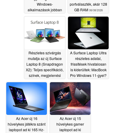
Windows-
portválaszték, akár 128
alkalmazások jobban
GB RAM
06/08/2026
fussanak a következő
generációs RTX Spark
PC-ken
06/08/2026
Részletes szivárgás
A Surface Laptop Ultra
mutatja az új Surface
részletes adatai,
Laptop 8 (Snapdragon
frissítések hivatalosan
X2): Teljes specifikáció,
is kiderültek: MacBook
színek, megjelenési
Pro Windows 11-gyel?
dátum
06/04/2026
06/04/2026
Az Acer új 16
Az Acer új 15
hüvelykes játékra szánt
hüvelykes gamer
laptopot ad ki 165 Hz-
laptopot ad ki