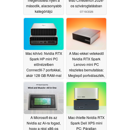
megerősítést nyert a
első Cinebench 2026-
második, alacsonyabb
os szivárogtatásban
kategóriájú
07/19/2026
konfiguráció
07/22/2026
Mac kihívó: Nvidia RTX
A Mac-ekkel vetekedő
Spark HP mini PC
Nvidia RTX Spark
előnézetben
Lenovo mini PC
ConnectX-7 portokkal,
részletes bemutatása:
akár 128 GB RAM-mal
Meglepő portválaszték,
akár 128 GB RAM
06/08/2026
06/08/2026
A Microsoft és az
Mac-ihlette Nvidia RTX
Nvidia az AI-ra fogad,
Spark Dell XPS mini
hogy a régi x86-os
PC: Páratlan