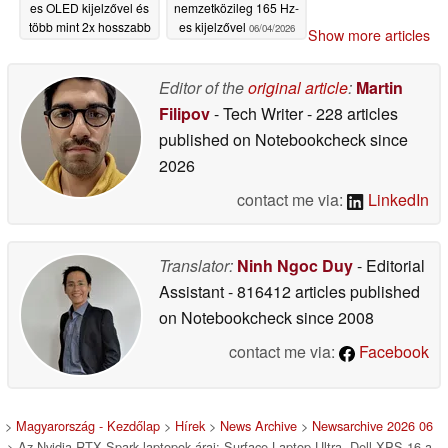
es OLED kijelzővel és
nemzetközileg 165 Hz-
több mint 2x hosszabb
es kijelzővel
06/04/2026
Show more articles
akkumulátor-
üzemidővel, mint a
régebbi modellnél
Editor of the
original article
:
Martin
06/04/2026
Filipov
- Tech Writer
- 228 articles
published on Notebookcheck
since
2026
contact me via:
LinkedIn
Translator:
Ninh Ngoc Duy
- Editorial
Assistant
- 816412 articles published
on Notebookcheck
since 2008
contact me via:
Facebook
>
Magyarország - Kezdőlap
>
Hírek
>
News Archive
>
Newsarchive 2026 06
> Az Nvidia RTX Spark laptopok árai: Surface Laptop Ultra, Dell XPS 16 a