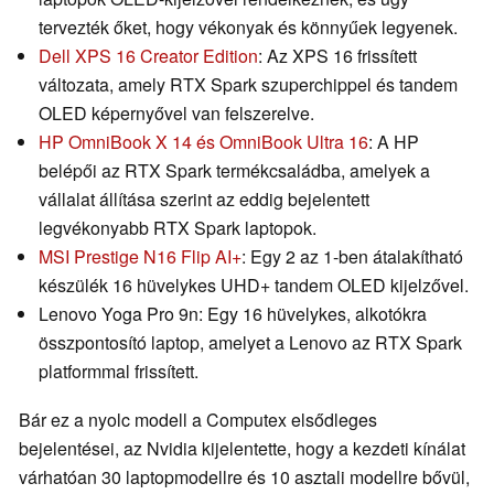
tervezték őket, hogy vékonyak és könnyűek legyenek.
Dell XPS 16 Creator Edition
: Az XPS 16 frissített
változata, amely RTX Spark szuperchippel és tandem
OLED képernyővel van felszerelve.
HP OmniBook X 14 és OmniBook Ultra 16
: A HP
belépői az RTX Spark termékcsaládba, amelyek a
vállalat állítása szerint az eddig bejelentett
legvékonyabb RTX Spark laptopok.
MSI Prestige N16 Flip AI+
: Egy 2 az 1-ben átalakítható
készülék 16 hüvelykes UHD+ tandem OLED kijelzővel.
Lenovo Yoga Pro 9n: Egy 16 hüvelykes, alkotókra
összpontosító laptop, amelyet a Lenovo az RTX Spark
platformmal frissített.
Bár ez a nyolc modell a Computex elsődleges
bejelentései, az Nvidia kijelentette, hogy a kezdeti kínálat
várhatóan 30 laptopmodellre és 10 asztali modellre bővül,