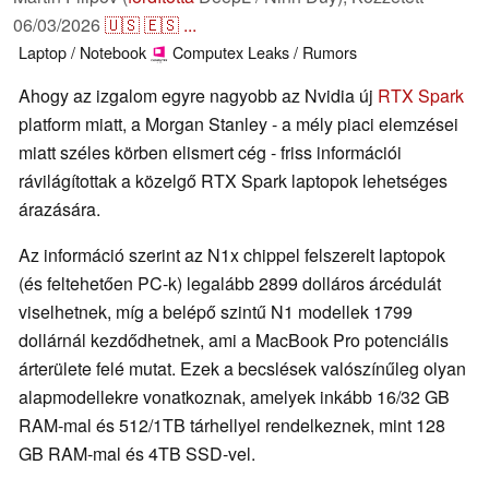
06/03/2026
🇺🇸
🇪🇸
...
Laptop / Notebook
Computex
Leaks / Rumors
Ahogy az izgalom egyre nagyobb az Nvidia új
RTX Spark
platform miatt, a Morgan Stanley - a mély piaci elemzései
miatt széles körben elismert cég - friss információi
rávilágítottak a közelgő RTX Spark laptopok lehetséges
árazására.
Az információ szerint az N1x chippel felszerelt laptopok
(és feltehetően PC-k) legalább 2899 dolláros árcédulát
viselhetnek, míg a belépő szintű N1 modellek 1799
dollárnál kezdődhetnek, ami a MacBook Pro potenciális
árterülete felé mutat. Ezek a becslések valószínűleg olyan
alapmodellekre vonatkoznak, amelyek inkább 16/32 GB
RAM-mal és 512/1TB tárhellyel rendelkeznek, mint 128
GB RAM-mal és 4TB SSD-vel.