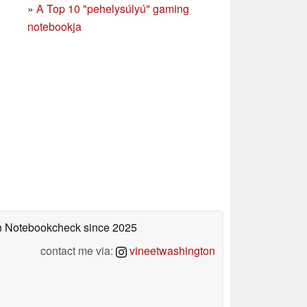
»
A Top 10 "pehelysúlyú" gaming
notebookja
 on Notebookcheck
since 2025
contact me via:
vineetwashington