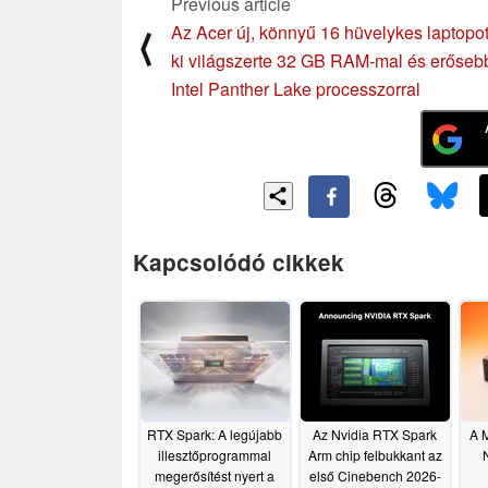
Previous article
Az Acer új, könnyű 16 hüvelykes laptopo
⟨
ki világszerte 32 GB RAM-mal és erőseb
Intel Panther Lake processzorral
Kapcsolódó cikkek
RTX Spark: A legújabb
Az Nvidia RTX Spark
A 
illesztőprogrammal
Arm chip felbukkant az
megerősítést nyert a
első Cinebench 2026-