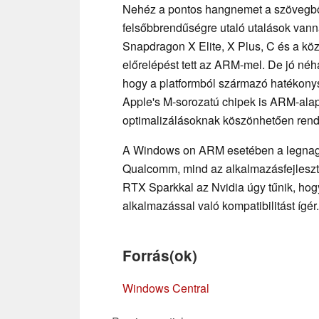
Nehéz a pontos hangnemet a szövegből 
felsőbbrendűségre utaló utalások van
Snapdragon X Elite, X Plus, C és a kö
előrelépést tett az ARM-mel. De jó néhány
hogy a platformból származó hatékony
Apple's M-sorozatú chipek is ARM-alapú
optimalizálásoknak köszönhetően rend
A Windows on ARM esetében a legnagyo
Qualcomm, mind az alkalmazásfejlesztők
RTX Sparkkal az Nvidia úgy tűnik, hog
alkalmazással való kompatibilitást ígér.
Forrás(ok)
Windows Central