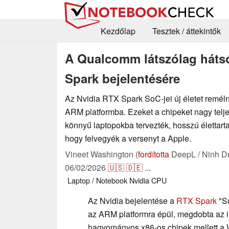
Kezdőlap
Tesztek / áttekintők
A Qualcomm látszólag háts
Spark bejelentésére
Az Nvidia RTX Spark SoC-jei új életet remé
ARM platformba. Ezeket a chipeket nagy telj
könnyű laptopokba tervezték, hosszú élettart
hogy felvegyék a versenyt a Apple.
Vineet Washington (
fordította
DeepL / Ninh D
06/02/2026
🇺🇸
🇩🇪
...
Laptop / Notebook
Nvidia
CPU
Az Nvidia bejelentése a
RTX Spark
"Su
az ARM platformra épül, megdobta az in
hagyományos x86-os chipek mellett a 