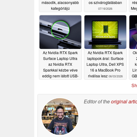
második, alacsonyabb
os szivárogtatásban
ré
kategóriájú
Meg
07/19/2026
konfiguráció
07/22/2026
Az Nvidia RTX Spark
Az Nvidia RTX Spark
Ol
Surface Laptop Ultra
laptopok árai: Surface
az Nvidia RTX
Laptop Ultra, Dell XPS
k
Sparkkal kézbe véve
16 a MacBook Pro
Li
eddig nem látott USB-
riválisa lesz
GB
06/03/2026
C portot fedez fel
Sh
06/03/2026
Editor of the
original arti