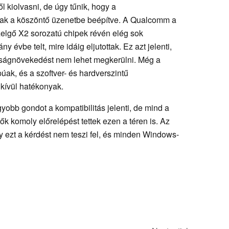
kiolvasni, de úgy tűnik, hogy a
nak a köszöntő üzenetbe beépítve. A Qualcomm a
zelgő X2 sorozatú chipek révén elég sok
 évbe telt, mire idáig eljutottak. Ez azt jelenti,
ságnövekedést nem lehet megkerülni. Még a
ak, és a szoftver- és hardverszintű
kívül hatékonyak.
bb gondot a kompatibilitás jelenti, de mind a
 komoly előrelépést tettek ezen a téren is. Az
y ezt a kérdést nem teszi fel, és minden Windows-