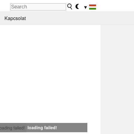
▼
Kapcsolat
loading failed!
loading failed!