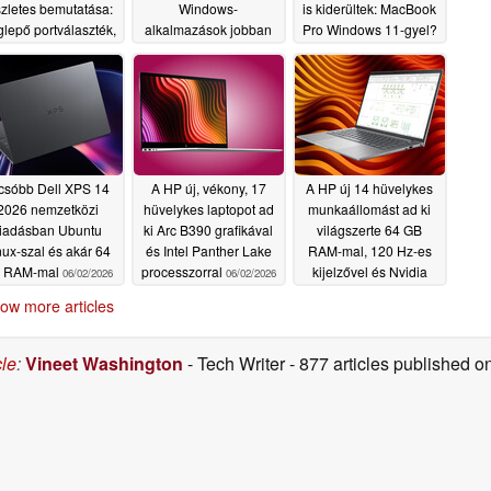
szletes bemutatása:
Windows-
is kiderültek: MacBook
lepő portválaszték,
alkalmazások jobban
Pro Windows 11-gyel?
akár 128 GB RAM
fussanak a következő
06/04/2026
generációs RTX Spark
06/08/2026
PC-ken
06/08/2026
csóbb Dell XPS 14
A HP új, vékony, 17
A HP új 14 hüvelykes
2026 nemzetközi
hüvelykes laptopot ad
munkaállomást ad ki
iadásban Ubuntu
ki Arc B390 grafikával
világszerte 64 GB
nux-szal és akár 64
és Intel Panther Lake
RAM-mal, 120 Hz-es
 RAM-mal
processzorral
kijelzővel és Nvidia
06/02/2026
06/02/2026
grafikus processzorral
ow more articles
06/02/2026
cle
:
Vineet Washington
- Tech Writer
- 877 articles published