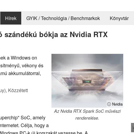
Hírek
GYIK / Technológia / Benchmarkok
Könyvtár
ó szándékú bókja az Nvidia RTX
lnek a Windows on
esítményű, vékony és
amú akkumulátorral,
uy),
Közzétett
ⓘ Nvidia
Az Nvidia RTX Spark SoC művészi
perchip" SoC, amely
renderelése.
ternetet. Célja, hogy a
Windows PC-k új korszakát vezesse be. A