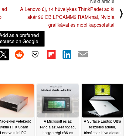
Next article
t ad
A Lenovo új, 14 hüvelykes ThinkPadet ad ki
⟩
b
akár 96 GB LPCAMM2 RAM-mal, Nvidia
grafikával és mobilkapcsolattal
Add as a preferred
source on Google
Mac-ekkel vetekedő
A Microsoft és az
A Surface Laptop Ultra
Nvidia RTX Spark
Nvidia az AI-ra fogad,
részletes adatai,
Lenovo mini PC
hogy a régi x86-os
frissítések hivatalosan