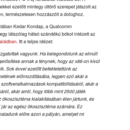
kkel ezelőtt mintegy úttörő szerepet játszott az
n, természetesen hozzászólt a dologhoz.
zatában Kedar Kondap, a Qualcomm
egy látszólag hátsó szándékú bókot intézett az
saládban
. Itt a teljes idézet:
izgatottak vagyunk. Ha belegondolunk az elmúlt
erősítése annak a ténynek, hogy az x86-on kívül
k. Sok évvel ezelőtt befektetettünk az
énetének előmozdításába, legyen szó akár a
szoftveralkalmazások kompatibilitásáról, akár a
ról, akár arról, hogy több mint 2500 játék
 ökoszisztéma kialakításában élen jártunk, és
l jár az egész ökoszisztéma számára. Ez
aladunk előre azon a pályán, amelyet mi