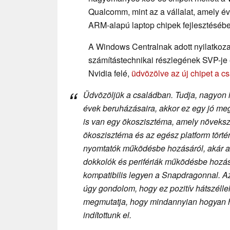
Qualcomm, mint az a vállalat, amely éve
ARM-alapú laptop chipek fejlesztésébe
A Windows Centralnak adott nyilatko
számítástechnikai részlegének SVP-je 
Nvidia felé,
üdvözölve az új chipet a c
Üdvözöljük a családban. Tudja, nagyon 
évek beruházásaira, akkor ez egy jó meg
is van egy ökoszisztéma, amely növekszi
ökoszisztéma és az egész platform tört
nyomtatók működésbe hozásáról, akár a 
dokkolók és perifériák működésbe hozásá
kompatibilis legyen a Snapdragonnal. Az
úgy gondolom, hogy ez pozitív hátszélle
megmutatja, hogy mindannyian hogyan h
indítottunk el.